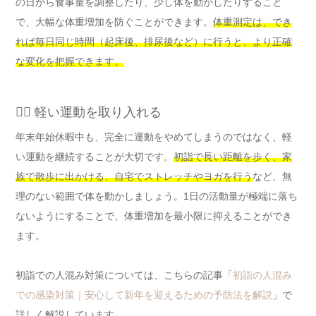
の日から食事量を調整したり、少し体を動かしたりすること
で、大幅な体重増加を防ぐことができます。
体重測定は、でき
れば毎日同じ時間（起床後、排尿後など）に行うと、より正確
な変化を把握できます。
🚶‍♂️ 軽い運動を取り入れる
年末年始休暇中も、完全に運動をやめてしまうのではなく、軽
い運動を継続することが大切です。
初詣で長い距離を歩く、家
族で散歩に出かける、自宅でストレッチやヨガを行う
など、無
理のない範囲で体を動かしましょう。1日の活動量が極端に落ち
ないようにすることで、体重増加を最小限に抑えることができ
ます。
初詣での人混み対策については、こちらの記事「
初詣の人混み
での感染対策｜安心して新年を迎えるための予防法を解説
」で
詳しく解説しています。