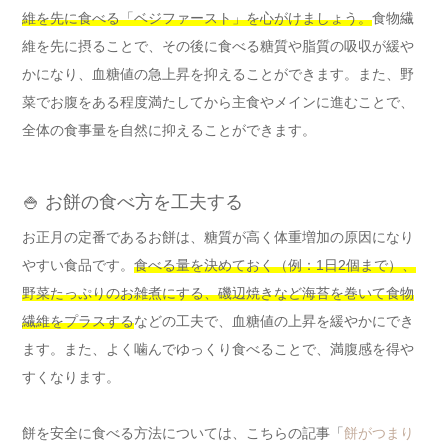
維を先に食べる「ベジファースト」を心がけましょう。
食物繊
維を先に摂ることで、その後に食べる糖質や脂質の吸収が緩や
かになり、血糖値の急上昇を抑えることができます。また、野
菜でお腹をある程度満たしてから主食やメインに進むことで、
全体の食事量を自然に抑えることができます。
🍚 お餅の食べ方を工夫する
お正月の定番であるお餅は、糖質が高く体重増加の原因になり
やすい食品です。
食べる量を決めておく（例：1日2個まで）、
野菜たっぷりのお雑煮にする、磯辺焼きなど海苔を巻いて食物
繊維をプラスする
などの工夫で、血糖値の上昇を緩やかにでき
ます。また、よく噛んでゆっくり食べることで、満腹感を得や
すくなります。
餅を安全に食べる方法については、こちらの記事「
餅がつまり