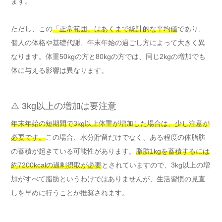
ます。
ただし、この
「正常範囲」はあくまで統計的な平均値
であり、
個人の体格や基礎代謝、年末年始の過ごし方によって大きく異
なります。体重50kgの方と80kgの方では、同じ2kgの増加でも
体に与える影響は異なります。
⚠️ 3kg以上の増加は要注意
年末年始の短期間で3kg以上体重が増加した場合は、少し注意が
必要です。
この場合、水分貯留だけでなく、ある程度の体脂肪
の蓄積が起きている可能性があります。
脂肪1kgを蓄積するには
約7200kcalの過剰摂取が必要
とされていますので、3kg以上の増
加がすべて脂肪というわけではありませんが、生活習慣の見直
しを早めに行うことが推奨されます。