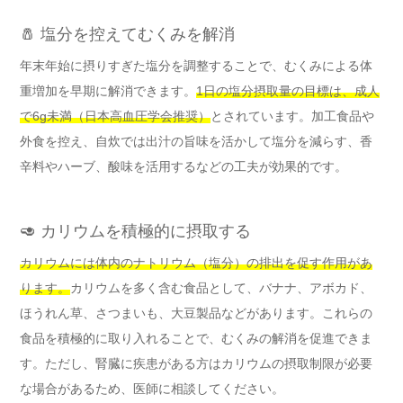
🧂 塩分を控えてむくみを解消
年末年始に摂りすぎた塩分を調整することで、むくみによる体
重増加を早期に解消できます。
1日の塩分摂取量の目標は、成人
で6g未満（日本高血圧学会推奨）
とされています。加工食品や
外食を控え、自炊では出汁の旨味を活かして塩分を減らす、香
辛料やハーブ、酸味を活用するなどの工夫が効果的です。
🥑 カリウムを積極的に摂取する
カリウムには体内のナトリウム（塩分）の排出を促す作用があ
ります。
カリウムを多く含む食品として、バナナ、アボカド、
ほうれん草、さつまいも、大豆製品などがあります。これらの
食品を積極的に取り入れることで、むくみの解消を促進できま
す。ただし、腎臓に疾患がある方はカリウムの摂取制限が必要
な場合があるため、医師に相談してください。