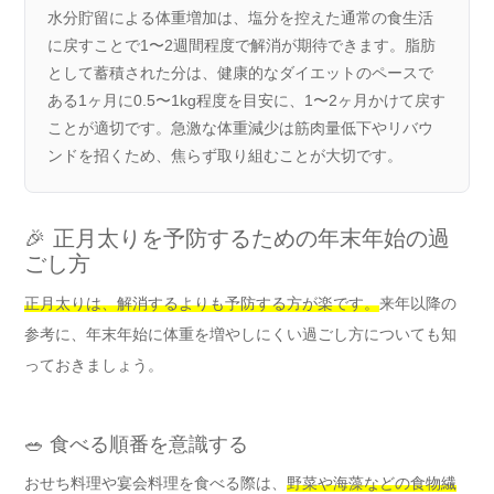
水分貯留による体重増加は、塩分を控えた通常の食生活
に戻すことで1〜2週間程度で解消が期待できます。脂肪
として蓄積された分は、健康的なダイエットのペースで
ある1ヶ月に0.5〜1kg程度を目安に、1〜2ヶ月かけて戻す
ことが適切です。急激な体重減少は筋肉量低下やリバウ
ンドを招くため、焦らず取り組むことが大切です。
🎉 正月太りを予防するための年末年始の過
ごし方
正月太りは、解消するよりも予防する方が楽です。
来年以降の
参考に、年末年始に体重を増やしにくい過ごし方についても知
っておきましょう。
🥗 食べる順番を意識する
おせち料理や宴会料理を食べる際は、
野菜や海藻などの食物繊