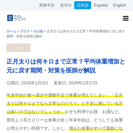
简体中文
한국어
日本語
Español
English
ホーム
»
ブログ
»
その他
»
正月太りは何キロまで正常？平均体重増加と元に戻す
期間・対策を医師が解説
その他
正月太りは何キロまで正常？平均体重増加と
元に戻す期間・対策を医師が解説
公開日: 2026年1月3日
更新日: 2026年2月27日
年末年始の食べ過ぎや運動不足で体重が増えてしまい、「正月
太りは何キロまでなら正常なのだろう」と不安に感じている方
は多いのではないでしょうか。
おせち料理やお餅、お酒など、
普段より高カロリーな食事が続く年末年始は、どうしても体重
が増えやすい時期です。しかし、
増えた体重がすべて脂肪にな