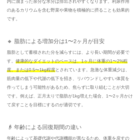
内に溜まった余分な水分は排出されやすくなります。利尿作用
のあるカリウムを含む野菜や果物を積極的に摂ることも効果的
です。
🔸 脂肪による増加分は1〜2ヶ月が目安
脂肪として蓄積された分を減らすには、より長い期間が必要で
す。
健康的なダイエットのペースは、1ヶ月に体重の1〜2%程
度、または0.5〜1kg程度
とされています。急激な体重減少は、
筋肉量の低下や代謝の低下を招き、リバウンドしやすい体質を
作ってしまう可能性があるため、焦らずに取り組むことが大切
です。例えば、正月太りで脂肪が1kg増えた場合、1〜2ヶ月かけ
て戻すことを目標にするのが適切です。
👴 年齢による回復期間の違い
年齢によって基礎代謝や代謝機能が異なるため、体重を戻すの