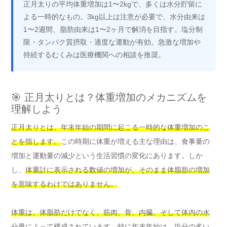
正月太りの平均体重増加は1〜2kgで、多くは水分貯留に
よる一時的なもの。3kg以上は注意が必要で、水分由来は
1〜2週間、脂肪由来は1〜2ヶ月で解消を目指す。塩分制
限・タンパク質摂取・適度な運動が有効。急激な増加や
持続するむくみは医療機関への相談を推奨。
🎯 正月太りとは？体重増加のメカニズムを
理解しよう
正月太りとは、年末年始の期間に起こる一時的な体重増加のこ
とを指します。
この時期に体重が増える主な理由は、食事量の
増加と運動量の減少という生活習慣の変化にあります。しか
し、
体重計に表示される数値の増加が、そのまま体脂肪の増加
を意味するわけではありません。
体重は、体脂肪だけでなく、筋肉、骨、内臓、そして体内の水
分量によって構成されています。
特に年末年始は、塩分の多い