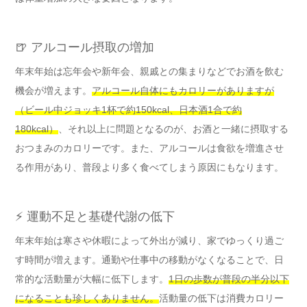
🍺 アルコール摂取の増加
年末年始は忘年会や新年会、親戚との集まりなどでお酒を飲む
機会が増えます。
アルコール自体にもカロリーがありますが
（ビール中ジョッキ1杯で約150kcal、日本酒1合で約
180kcal）
、それ以上に問題となるのが、お酒と一緒に摂取する
おつまみのカロリーです。また、アルコールは食欲を増進させ
る作用があり、普段より多く食べてしまう原因にもなります。
⚡ 運動不足と基礎代謝の低下
年末年始は寒さや休暇によって外出が減り、家でゆっくり過ご
す時間が増えます。通勤や仕事中の移動がなくなることで、日
常的な活動量が大幅に低下します。
1日の歩数が普段の半分以下
になることも珍しくありません。
活動量の低下は消費カロリー