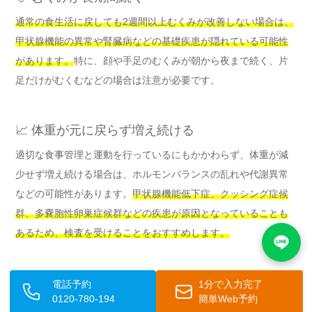
通常の食生活に戻しても2週間以上むくみが改善しない場合は、
甲状腺機能の異常や腎臓病などの基礎疾患が隠れている可能性
があります。
特に、顔や手足のむくみが朝から夜まで続く、片
足だけがむくむなどの場合は注意が必要です。
📈 体重が元に戻らず増え続ける
適切な食事管理と運動を行っているにもかかわらず、体重が減
少せず増え続ける場合は、ホルモンバランスの乱れや代謝異常
などの可能性があります。
甲状腺機能低下症、クッシング症候
群、多嚢胞性卵巣症候群などの疾患が原因となっていることも
あるため、検査を受けることをおすすめします。
🍽️ 食欲の異常な増加
電話予約
1分で入力完了
0120-780-194
簡単Web予約
年末年始後も異常な食欲が続き、食べても食べても満腹感が得