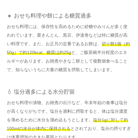
🔸 おせち料理や餅による糖質過多
おせち料理には、保存性を高めるために砂糖やみりんが多く使
われています。栗きんとん、黒豆、伊達巻などは特に糖質が高
い料理です。また、お正月の定番であるお餅は、
切り餅1個（約
50g）で約120kcal、糖質は約25g
と、ご飯茶碗半分程度のエネ
ルギーがあります。お雑煮やきなこ餅として複数個食べること
で、知らないうちに大量の糖質を摂取してしまいます。
💧 塩分過多による水分貯留
おせち料理や漬物、お雑煮の出汁など、年末年始の食事は塩分
が高くなりがちです。塩分を過剰に摂取すると、体は塩分濃度
を薄めるために水分を溜め込もうとします。
塩分1gに対して約
100mlの水分が体内に保持される
とされており、塩分の摂りすぎ
は体重増加の大きな要因となります。