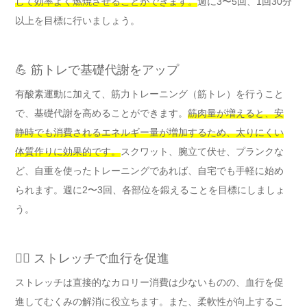
して効率よく燃焼させることができます。
週に3〜5回、1回30分
以上を目標に行いましょう。
💪 筋トレで基礎代謝をアップ
有酸素運動に加えて、筋力トレーニング（筋トレ）を行うこと
で、基礎代謝を高めることができます。
筋肉量が増えると、安
静時でも消費されるエネルギー量が増加するため、太りにくい
体質作りに効果的です。
スクワット、腕立て伏せ、プランクな
ど、自重を使ったトレーニングであれば、自宅でも手軽に始め
られます。週に2〜3回、各部位を鍛えることを目標にしましょ
う。
🧘‍♀️ ストレッチで血行を促進
ストレッチは直接的なカロリー消費は少ないものの、血行を促
進してむくみの解消に役立ちます。また、柔軟性が向上するこ