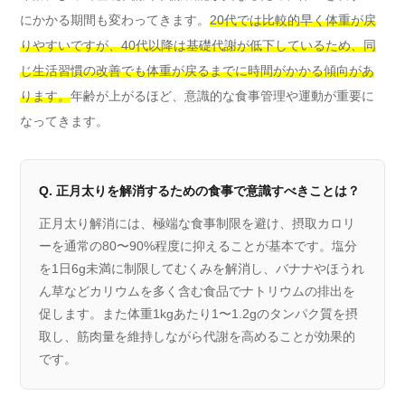
にかかる期間も変わってきます。
20代では比較的早く体重が戻
りやすいですが、40代以降は基礎代謝が低下しているため、同
じ生活習慣の改善でも体重が戻るまでに時間がかかる傾向があ
ります。
年齢が上がるほど、意識的な食事管理や運動が重要に
なってきます。
Q. 正月太りを解消するための食事で意識すべきことは？
正月太り解消には、極端な食事制限を避け、摂取カロリ
ーを通常の80〜90%程度に抑えることが基本です。塩分
を1日6g未満に制限してむくみを解消し、バナナやほうれ
ん草などカリウムを多く含む食品でナトリウムの排出を
促します。また体重1kgあたり1〜1.2gのタンパク質を摂
取し、筋肉量を維持しながら代謝を高めることが効果的
です。