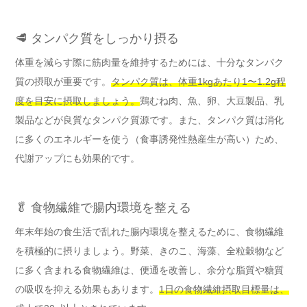
🥩 タンパク質をしっかり摂る
体重を減らす際に筋肉量を維持するためには、十分なタンパク
質の摂取が重要です。
タンパク質は、体重1kgあたり1〜1.2g程
度を目安に摂取しましょう。
鶏むね肉、魚、卵、大豆製品、乳
製品などが良質なタンパク質源です。また、タンパク質は消化
に多くのエネルギーを使う（食事誘発性熱産生が高い）ため、
代謝アップにも効果的です。
🥬 食物繊維で腸内環境を整える
年末年始の食生活で乱れた腸内環境を整えるために、食物繊維
を積極的に摂りましょう。野菜、きのこ、海藻、全粒穀物など
に多く含まれる食物繊維は、便通を改善し、余分な脂質や糖質
の吸収を抑える効果もあります。
1日の食物繊維摂取目標量は、