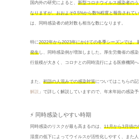
国内外の研究によると、
新型コロナウイルス感染者のう
なりますが、おおよそ0.5%から数%程度と報告されて
は、同時感染者の絶対数も相当な数になります。
特に
2022年から2023年にかけての冬季シーズンで
発生
し、同時感染例が増加しました。厚生労働省の感染
行規模が大きく、コロナとの同時流行による医療機関へ
また、
初詣の人混みでの感染対策
についてはこちらの記
解説
」で詳しく解説していますので、年末年始の感染予
⚡ 同時感染しやすい時期
同時感染のリスクが最も高まるのは、
11月から3月頃
湿度の低下によってウイルスが活性化しやすく、また人