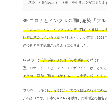
感染」と呼ばれます。冬季に発生リスクが高まりま
🦠 コロナとインフルの同時感染「フ
「フルロナ」とは、インフルエンザ（Flu）と新型コロ
同時に感染している状態
を指します。この言葉は202
の後世界中で認知されるようになりました。
医学的には
「共感染」または「同時感染」
と呼ばれ、一
型コロナウイルスとインフルエンザウイルスは、どちら
るため、両方に同時に感染することは十分に起こりえま
フルロナは特に
秋から冬にかけての感染症流行期に発生
が高まります。日本でも2022年以降、同時感染の報