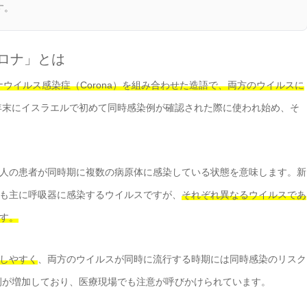
す。
ルロナ」とは
ナウイルス感染症（Corona）を組み合わせた造語で、両方のウイルスに
1年末にイスラエルで初めて同時感染例が確認された際に使われ始め、そ
人の患者が同時期に複数の病原体に感染している状態を意味します。新
も主に呼吸器に感染するウイルスですが、
それぞれ異なるウイルスであ
す。
しやすく
、両方のウイルスが同時に流行する時期には同時感染のリスク
告例が増加しており、医療現場でも注意が呼びかけられています。