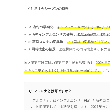
⚡ 注意！今シーズンの特徴
📌
流行の早期化
：
インフルエンザの流行が例年より1
🔸
A型インフルエンザの優勢
：
H1N1pdm09とH3
✅
新型コロナの変異株
：
JN.1系統の変異株が主流と
⚡
同時検査の普及
：医療機関での同時検査キットの
国立感染症研究所の感染症発生動向調査では、
2024
開始の目安である1.0を上回る地域が全国的に拡大
して
Q. フルロナとは何ですか？
「フルロナ」とはインフルエンザ（Flu）と新型コロ
スに同時感染している状態を指します。2021年末