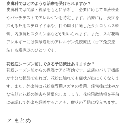
皮膚科ではどのような治療を受けられますか？
皮膚科では問診・視診をもとに診断し、必要に応じて血液検査
やパッチテストでアレルゲンを特定します。治療には、炎症を
抑える外用ステロイド薬や、目の周りに適したタクロリムス軟
膏、内服抗ヒスタミン薬などが用いられます。また、スギ花粉
アレルギーには保険適用のアレルゲン免疫療法（舌下免疫療
法）も選択肢のひとつです。
花粉症シーズン前にできる予防策はありますか？
花粉シーズン前からの保湿ケアが有効です。皮膚のバリア機能
が十分な状態であれば、花粉に触れても症状が出にくくなりま
す。また、外出時は花粉症専用メガネの着用、帰宅後は速やか
な洗顔と花粉の除去を習慣化しましょう。花粉飛散情報を事前
に確認して外出を調整することも、症状の予防に役立ちます。
📌 まとめ