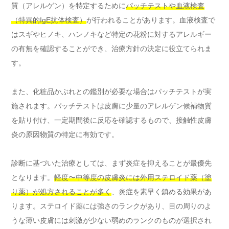
質（アレルゲン）を特定するために
パッチテストや血液検査
（特異的IgE抗体検査）
が行われることがあります。血液検査で
はスギやヒノキ、ハンノキなど特定の花粉に対するアレルギー
の有無を確認することができ、治療方針の決定に役立てられま
す。
また、化粧品かぶれとの鑑別が必要な場合はパッチテストが実
施されます。パッチテストは皮膚に少量のアレルゲン候補物質
を貼り付け、一定期間後に反応を確認するもので、接触性皮膚
炎の原因物質の特定に有効です。
診断に基づいた治療としては、まず炎症を抑えることが最優先
となります。
軽度〜中等度の皮膚炎には外用ステロイド薬（塗
り薬）が処方されることが多く
、炎症を素早く鎮める効果があ
ります。ステロイド薬には強さのランクがあり、目の周りのよ
うな薄い皮膚には刺激が少ない弱めのランクのものが選択され