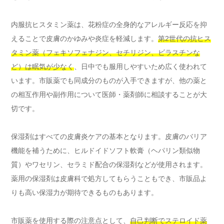
内服抗ヒスタミン薬は、花粉症の全身的なアレルギー反応を抑
えることで皮膚のかゆみや炎症を軽減します。
第2世代の抗ヒス
タミン薬（フェキソフェナジン、セチリジン、ビラスチンな
ど）は眠気が少なく
、日中でも服用しやすいため広く使われて
います。市販薬でも同成分のものが入手できますが、他の薬と
の相互作用や副作用について医師・薬剤師に相談することが大
切です。
保湿剤はすべての皮膚炎ケアの基本となります。皮膚のバリア
機能を補うために、ヒルドイドソフト軟膏（ヘパリン類似物
質）やワセリン、セラミド配合の保湿剤などが使用されます。
薬用の保湿剤は皮膚科で処方してもらうこともでき、市販品よ
りも高い保湿力が期待できるものもあります。
市販薬を使用する際の注意点として、
自己判断でステロイド薬