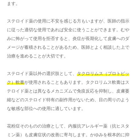
ます。
ステロイド薬の使用に不安を感じる方もいますが、医師の指示
に従った適切な使用であれば安全に使うことができます。むや
みに怖がって使用を拒否すると、炎症が長期化して皮膚へのダ
メージが蓄積されることがあるため、医師とよく相談した上で
治療を進めることが大切です。
ステロイド薬以外の選択肢として、
タクロリムス（プロトピッ
ク）軟膏
が使用されることもあります。タクロリムス軟膏はス
テロイド薬とは異なるメカニズムで免疫反応を抑制し、皮膚萎
縮などのステロイド特有の副作用がないため、目の周りのよう
な敏感な部位への使用に適しています。
花粉症そのものの治療として、内服抗アレルギー薬（抗ヒスタ
ミン薬）も皮膚症状の改善に寄与します。かゆみを根本的に抑