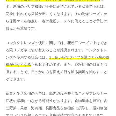
す。皮膚のバリア機能が十分に維持されている状態であれば、
花粉に触れても症状が出にくくなります。冬の乾燥シーズンか
ら保湿ケアを徹底し、春の花粉シーズンに備えることが予防の
観点から重要です。
コンタクトレンズの使用に関しては、花粉症シーズン中はでき
る限りメガネに切り替えることが推奨されます。コンタクトレ
ンズを使用する場合には、
1日使い捨てタイプを選ぶと花粉の蓄
積が少なくなる
ためおすすめです。また、花粉症用の目薬を点
眼することで、目のかゆみを抑えて目を触る頻度を減らすこと
ができます。
食事と生活習慣の面では、腸内環境を整えることがアレルギー
症状の緩和につながる可能性があります。食物繊維を豊富に含
む野菜・果物・海藻類、発酵食品を積極的に摂取し、腸内細菌
のバランスを整えることが免疫調整に役立つとされています。