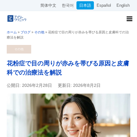
简体中文
한국어
日本語
Español
English
ホーム
»
ブログ
»
その他
»
花粉症で目の周りが赤みを帯びる原因と皮膚科での治
療法を解説
その他
花粉症で目の周りが赤みを帯びる原因と皮膚
科での治療法を解説
公開日: 2026年2月28日
更新日: 2026年8月2日