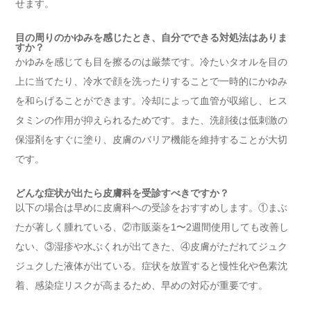
せます。
目の周りのかゆみを感じたとき、自分でできる対処法はありま
すか？
かゆみを感じても目を擦るのは厳禁です。冷たいタオルを目の
上に当てたり、冷水で顔を洗ったりすることで一時的にかゆみ
を和らげることができます。冷却によって血管が収縮し、ヒス
タミンの作用が抑えられるためです。また、洗顔後は低刺激の
保湿剤をすぐに塗り、皮膚のバリア機能を維持することが大切
です。
どんな症状が出たら皮膚科を受診すべきですか？
以下の場合は早めに皮膚科への受診をおすすめします。①まぶ
たが著しく腫れている、②市販薬を1〜2週間使用しても改善し
ない、③湿疹や水ぶくれが出てきた、④皮膚がただれてジュク
ジュクした液体が出ている。症状を放置すると慢性化や色素沈
着、感染症リスクが高まるため、早めの対応が重要です。