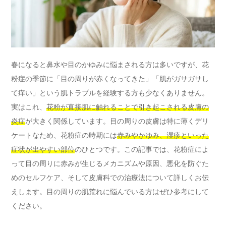
春になると鼻水や目のかゆみに悩まされる方は多いですが、花
粉症の季節に「目の周りが赤くなってきた」「肌がガサガサし
て痒い」という肌トラブルを経験する方も少なくありません。
実はこれ、
花粉が直接肌に触れることで引き起こされる皮膚の
炎症
が大きく関係しています。目の周りの皮膚は特に薄くデリ
ケートなため、花粉症の時期には
赤みやかゆみ、湿疹といった
症状が出やすい部位
のひとつです。この記事では、花粉症によ
って目の周りに赤みが生じるメカニズムや原因、悪化を防ぐた
めのセルフケア、そして皮膚科での治療法について詳しくお伝
えします。目の周りの肌荒れに悩んでいる方はぜひ参考にして
ください。