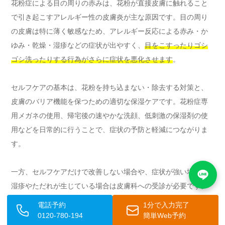
花粉症による目の周りの赤みは、花粉が直接皮膚に触れること
で引き起こすアレルギー性の皮膚炎が主な原因です。目の周り
の皮膚は特に薄く敏感なため、アレルギー反応による赤み・か
ゆみ・乾燥・湿疹などの症状が出やすく、
目をこすったりゴシ
ゴシ洗ったりする行為がさらに症状を悪化させます
。
セルフケアの基本は、花粉を持ち込まない・除去する対策と、
皮膚のバリア機能を保つための適切な保湿ケアです。花粉症専
用メガネの使用、帰宅後の速やかな洗顔、低刺激の保湿剤の使
用などを日常的に行うことで、症状の予防と軽減につながりま
す。
一方、セルフケアだけで改善しない場合や、症状が強い場合、
湿疹やただれが生じている場合は皮膚科への受診が必要です。
皮膚科では
外用ステロイド薬やタクロリムス軟膏、内服抗アレ
電話予約
1分で入力完了
ルギー薬などを用いた適切な治療
が受けられます。また、症状
0120-780-194
簡単Web予約