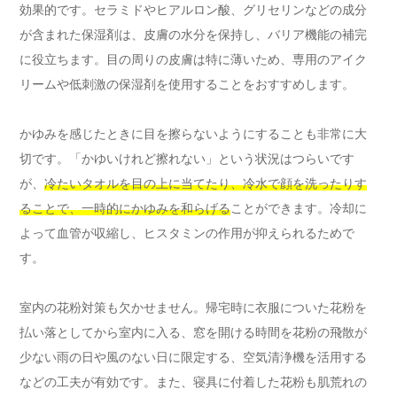
効果的です。セラミドやヒアルロン酸、グリセリンなどの成分
が含まれた保湿剤は、皮膚の水分を保持し、バリア機能の補完
に役立ちます。目の周りの皮膚は特に薄いため、専用のアイク
リームや低刺激の保湿剤を使用することをおすすめします。
かゆみを感じたときに目を擦らないようにすることも非常に大
切です。「かゆいけれど擦れない」という状況はつらいです
が、
冷たいタオルを目の上に当てたり、冷水で顔を洗ったりす
ることで、一時的にかゆみを和らげる
ことができます。冷却に
よって血管が収縮し、ヒスタミンの作用が抑えられるためで
す。
室内の花粉対策も欠かせません。帰宅時に衣服についた花粉を
払い落としてから室内に入る、窓を開ける時間を花粉の飛散が
少ない雨の日や風のない日に限定する、空気清浄機を活用する
などの工夫が有効です。また、寝具に付着した花粉も肌荒れの