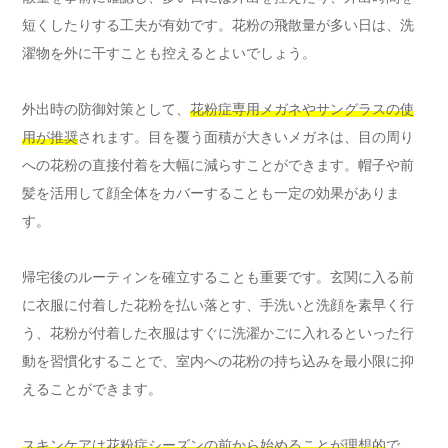
短くしたりする工夫が有効です。花粉の飛散量が多い日は、洗
濯物を外に干すことも控えるとよいでしょう。
外出時の防御対策として、
花粉症専用メガネやサングラスの使
用が推奨
されます。目を覆う面積が大きいメガネは、目の周り
への花粉の直接付着を大幅に減らすことができます。帽子や前
髪を活用して顔全体をカバーすることも一定の効果がありま
す。
帰宅後のルーティンを確立することも重要です。玄関に入る前
に衣服に付着した花粉を払い落とす、手洗いと洗顔を素早く行
う、花粉が付着した衣服はすぐに洗濯かごに入れるといった行
動を習慣化することで、室内への花粉の持ち込みを最小限に抑
えることができます。
スキンケアは花粉症シーズンの前から始めることが理想的
で