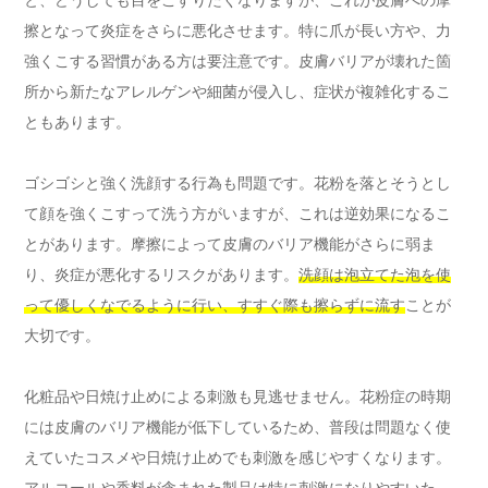
と、どうしても目をこすりたくなりますが、これが皮膚への摩
擦となって炎症をさらに悪化させます。特に爪が長い方や、力
強くこする習慣がある方は要注意です。皮膚バリアが壊れた箇
所から新たなアレルゲンや細菌が侵入し、症状が複雑化するこ
ともあります。
ゴシゴシと強く洗顔する行為も問題です。花粉を落とそうとし
て顔を強くこすって洗う方がいますが、これは逆効果になるこ
とがあります。摩擦によって皮膚のバリア機能がさらに弱ま
り、炎症が悪化するリスクがあります。
洗顔は泡立てた泡を使
って優しくなでるように行い、すすぐ際も擦らずに流す
ことが
大切です。
化粧品や日焼け止めによる刺激も見逃せません。花粉症の時期
には皮膚のバリア機能が低下しているため、普段は問題なく使
えていたコスメや日焼け止めでも刺激を感じやすくなります。