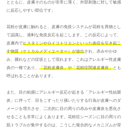
とともに、皮膚そのものが非常に薄く、外部刺激に対して敏感
に反応しやすい部位です。
花粉が皮膚に触れると、皮膚の免疫システムが花粉を異物とし
て認識し、過剰な免疫反応を起こします。この反応によって、
皮膚内で
ヒスタミンやロイコトリエンといった炎症を引き起こ
す物質（ケミカルメディエーター）が放出
され、赤みやかゆ
み、腫れなどの症状として現れます。これはアレルギー性皮膚
炎の一種であり、
「花粉皮膚炎」や「花粉症関連皮膚炎」
とも
呼ばれることがあります。
また、目の粘膜にアレルギー反応が起きる「アレルギー性結膜
炎」に伴って、目をこすったり掻いたりする行為が皮膚へのダ
メージを増大させ、二次的に目の周りの赤みや皮膚炎を悪化さ
せることも非常によくあります。花粉症シーズンに目の周りの
肌トラブルが集中するのは、こうした複合的なメカニズムが背