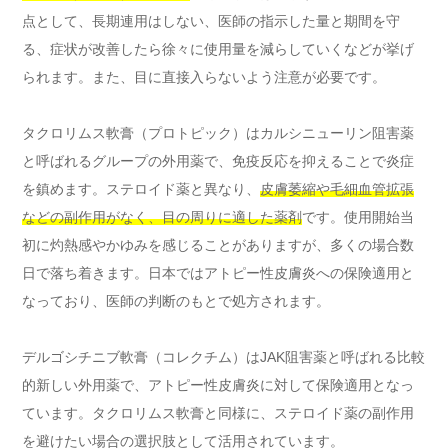
点として、長期連用はしない、医師の指示した量と期間を守
る、症状が改善したら徐々に使用量を減らしていくなどが挙げ
られます。また、目に直接入らないよう注意が必要です。
タクロリムス軟膏（プロトピック）はカルシニューリン阻害薬
と呼ばれるグループの外用薬で、免疫反応を抑えることで炎症
を鎮めます。ステロイド薬と異なり、
皮膚萎縮や毛細血管拡張
などの副作用がなく、目の周りに適した薬剤
です。使用開始当
初に灼熱感やかゆみを感じることがありますが、多くの場合数
日で落ち着きます。日本ではアトピー性皮膚炎への保険適用と
なっており、医師の判断のもとで処方されます。
デルゴシチニブ軟膏（コレクチム）はJAK阻害薬と呼ばれる比較
的新しい外用薬で、アトピー性皮膚炎に対して保険適用となっ
ています。タクロリムス軟膏と同様に、ステロイド薬の副作用
を避けたい場合の選択肢として活用されています。