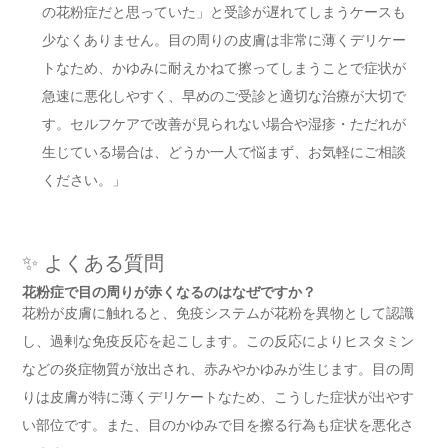
の花粉症だと思っていた」と受診が遅れてしまうケースも
少なくありません。目の周りの皮膚は非常に薄くデリケー
トなため、かゆみに耐えかねて擦ってしまうことで症状が
急速に悪化しやすく、早めのご受診と適切な治療が大切で
す。セルフケアで改善が見られない場合や湿疹・ただれが
生じている場合は、どうか一人で悩まず、お気軽にご相談
ください。」
✨ よくある質問
花粉症で目の周りが赤くなるのはなぜですか？
花粉が皮膚に触れると、免疫システムが花粉を異物として認識
し、過剰な免疫反応を起こします。この反応によりヒスタミン
などの炎症物質が放出され、赤みやかゆみが生じます。目の周
りは皮膚が特に薄くデリケートなため、こうした症状が出やす
い部位です。また、目のかゆみで目を擦る行為も症状を悪化さ