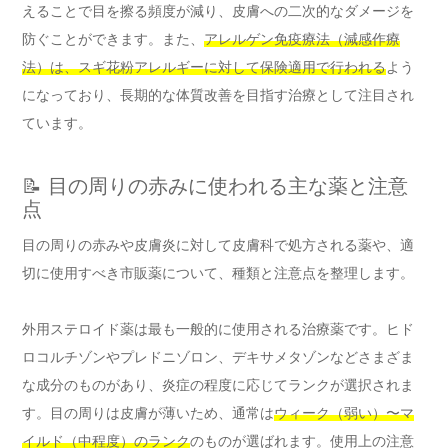
えることで目を擦る頻度が減り、皮膚への二次的なダメージを
防ぐことができます。また、
アレルゲン免疫療法（減感作療
法）は、スギ花粉アレルギーに対して保険適用で行われる
よう
になっており、長期的な体質改善を目指す治療として注目され
ています。
📝 目の周りの赤みに使われる主な薬と注意
点
目の周りの赤みや皮膚炎に対して皮膚科で処方される薬や、適
切に使用すべき市販薬について、種類と注意点を整理します。
外用ステロイド薬は最も一般的に使用される治療薬です。ヒド
ロコルチゾンやプレドニゾロン、デキサメタゾンなどさまざま
な成分のものがあり、炎症の程度に応じてランクが選択されま
す。目の周りは皮膚が薄いため、通常は
ウィーク（弱い）〜マ
イルド（中程度）のランク
のものが選ばれます。使用上の注意