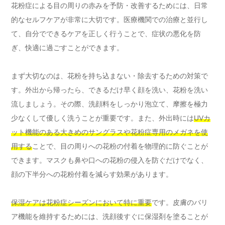
花粉症による目の周りの赤みを予防・改善するためには、日常
的なセルフケアが非常に大切です。医療機関での治療と並行し
て、自分でできるケアを正しく行うことで、症状の悪化を防
ぎ、快適に過ごすことができます。
まず大切なのは、花粉を持ち込まない・除去するための対策で
す。外出から帰ったら、できるだけ早く顔を洗い、花粉を洗い
流しましょう。その際、洗顔料をしっかり泡立て、摩擦を極力
少なくして優しく洗うことが重要です。また、外出時には
UVカ
ット機能のある大きめのサングラスや花粉症専用のメガネを使
用する
ことで、目の周りへの花粉の付着を物理的に防ぐことが
できます。マスクも鼻や口への花粉の侵入を防ぐだけでなく、
顔の下半分への花粉付着を減らす効果があります。
保湿ケアは花粉症シーズンにおいて特に重要
です。皮膚のバリ
ア機能を維持するためには、洗顔後すぐに保湿剤を塗ることが