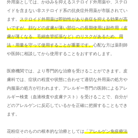
外用薬としては、かゆみを抑えるステロイド外用薬や、ステロ
イドを含まない非ステロイド系の抗炎症外用薬が市販されてい
ます。
ステロイド外用薬は即効性があり炎症を抑える効果が高
いですが、顔などの皮膚が薄い部位への長期使用は副作用（皮
膚が薄くなる、毛細血管拡張など）のリスクがあるため、用
法・用量を守って使用することが重要です。
心配な方は薬剤師
や医師に相談してから使用することをおすすめします。
医療機関では、より専門的な治療を受けることができます。皮
膚科では、症状の程度や状態に合わせて適切な外用薬の処方や
内服薬の処方が行われます。アレルギー専門の医師によるアレ
ルギー検査（血液検査や皮膚テスト）を受けることで、自分が
どのアレルゲンに反応しているかを正確に把握することもでき
ます。
花粉症そのものの根本的な治療としては
「アレルゲン免疫療法