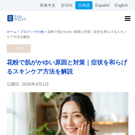
简体中文
한국어
日本語
Español
English
ホーム
»
ブログ
»
その他
»
花粉で肌がかゆい原因と対策｜症状を和らげるスキン
ケア方法を解説
その他
花粉で肌がかゆい原因と対策｜症状を和らげ
るスキンケア方法を解説
公開日: 2026年4月1日