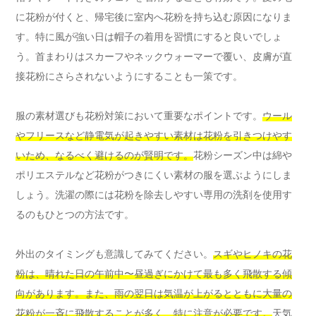
に花粉が付くと、帰宅後に室内へ花粉を持ち込む原因になりま
す。特に風が強い日は帽子の着用を習慣にすると良いでしょ
う。首まわりはスカーフやネックウォーマーで覆い、皮膚が直
接花粉にさらされないようにすることも一策です。
服の素材選びも花粉対策において重要なポイントです。
ウール
やフリースなど静電気が起きやすい素材は花粉を引きつけやす
いため、なるべく避けるのが賢明です。
花粉シーズン中は綿や
ポリエステルなど花粉がつきにくい素材の服を選ぶようにしま
しょう。洗濯の際には花粉を除去しやすい専用の洗剤を使用す
るのもひとつの方法です。
外出のタイミングも意識してみてください。
スギやヒノキの花
粉は、晴れた日の午前中〜昼過ぎにかけて最も多く飛散する傾
向があります。また、雨の翌日は気温が上がるとともに大量の
花粉が一斉に飛散することが多く、特に注意が必要です。
天気