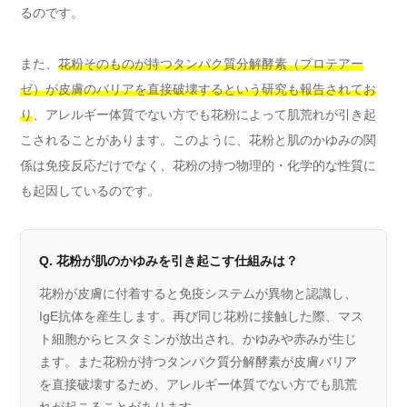
るのです。
また、
花粉そのものが持つタンパク質分解酵素（プロテアー
ゼ）が皮膚のバリアを直接破壊するという研究も報告されてお
り
、アレルギー体質でない方でも花粉によって肌荒れが引き起
こされることがあります。このように、花粉と肌のかゆみの関
係は免疫反応だけでなく、花粉の持つ物理的・化学的な性質に
も起因しているのです。
Q. 花粉が肌のかゆみを引き起こす仕組みは？
花粉が皮膚に付着すると免疫システムが異物と認識し、
IgE抗体を産生します。再び同じ花粉に接触した際、マス
ト細胞からヒスタミンが放出され、かゆみや赤みが生じ
ます。また花粉が持つタンパク質分解酵素が皮膚バリア
を直接破壊するため、アレルギー体質でない方でも肌荒