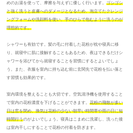
めのお湯を使って、摩擦を与えずに優しく行います。
ゴシゴシ
と強く洗うと皮膚へのダメージとなるため、泡立てたクレンジ
ングフォームや洗顔料を使い、手のひらで包むように洗うのが
理想的です。
シャワーも有効です。髪の毛に付着した花粉が枕や寝具に移
り、就寝中に肌に接触することもあるため、夜はできるだけシ
ャワーを浴びてから就寝することを習慣にするとよいでしょ
う。また、衣服を室内に持ち込む前に玄関先で花粉を払い落と
す習慣も効果的です。
室内環境を整えることも大切です。空気清浄機を使用すること
で室内の花粉濃度を下げることができます。
花粉の飛散が多い
日は窓を閉め、換気は花粉の少ない朝早い時間帯や雨の日に短
時間行う
のがよいでしょう。寝具はこまめに洗濯し、洗った後
は室内干しにすることで花粉の付着を防ぎます。