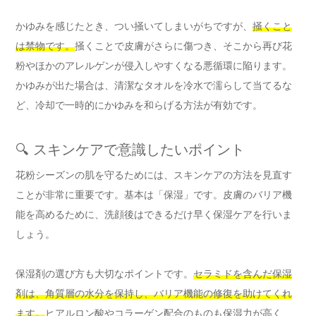
かゆみを感じたとき、つい掻いてしまいがちですが、
掻くこと
は禁物です。
掻くことで皮膚がさらに傷つき、そこから再び花
粉やほかのアレルゲンが侵入しやすくなる悪循環に陥ります。
かゆみが出た場合は、清潔なタオルを冷水で濡らして当てるな
ど、冷却で一時的にかゆみを和らげる方法が有効です。
🔍 スキンケアで意識したいポイント
花粉シーズンの肌を守るためには、スキンケアの方法を見直す
ことが非常に重要です。基本は「保湿」です。皮膚のバリア機
能を高めるために、洗顔後はできるだけ早く保湿ケアを行いま
しょう。
保湿剤の選び方も大切なポイントです。
セラミドを含んだ保湿
剤は、角質層の水分を保持し、バリア機能の修復を助けてくれ
ます。
ヒアルロン酸やコラーゲン配合のものも保湿力が高く、