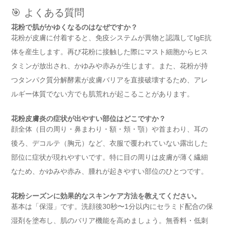
🎯 よくある質問
花粉で肌がかゆくなるのはなぜですか？
花粉が皮膚に付着すると、免疫システムが異物と認識してIgE抗
体を産生します。再び花粉に接触した際にマスト細胞からヒス
タミンが放出され、かゆみや赤みが生じます。また、花粉が持
つタンパク質分解酵素が皮膚バリアを直接破壊するため、アレ
ルギー体質でない方でも肌荒れが起こることがあります。
花粉皮膚炎の症状が出やすい部位はどこですか？
顔全体（目の周り・鼻まわり・額・頬・顎）や首まわり、耳の
後ろ、デコルテ（胸元）など、衣服で覆われていない露出した
部位に症状が現れやすいです。特に目の周りは皮膚が薄く繊細
なため、かゆみや赤み、腫れが起きやすい部位のひとつです。
花粉シーズンに効果的なスキンケア方法を教えてください。
基本は「保湿」です。洗顔後30秒〜1分以内にセラミド配合の保
湿剤を塗布し、肌のバリア機能を高めましょう。無香料・低刺