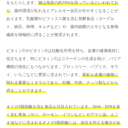
をもたらします。
腸は免疫の約70%を担っているといわれてお
り
、腸内環境が乱れるとアレルギー反応が出やすくなることが
あります。乳酸菌やビフィズス菌を含む発酵食品（ヨーグル
ト、納豆、味噌、キムチなど）や、腸内細菌のエサとなる食物
繊維を積極的に摂ることが推奨されます。
ビタミンCやビタミンEは抗酸化作用を持ち、皮膚の健康維持に
役立ちます。特にビタミンCはコラーゲンの生成を助け、バリア
機能の強化にもつながります。ブロッコリー、パプリカ、キウ
イ、いちごなどに豊富に含まれています。
亜鉛も皮膚の修復に
関わる重要なミネラルであり、牡蠣、牛肉、ナッツ類などから
摂ることができます。
オメガ3脂肪酸を含む食品も注目されています。DHA・EPAを多
く含む青魚（サバ、サーモン、イワシなど）やアマニ油、えご
ま油などに含まれるオメガ3脂肪酸には、炎症を抑える働きがあ