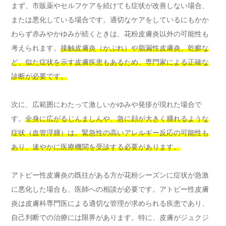
まず、市販薬やセルフケアを続けても症状が改善しない場合、
または悪化している場合です。適切なケアをしているにもかか
わらず赤みやかゆみが続くときは、花粉皮膚炎以外の可能性も
考えられます。
接触皮膚炎（かぶれ）や脂漏性皮膚炎、乾癬な
ど、似た症状を示す皮膚疾患もあるため、専門家による正確な
診断が必要です。
次に、広範囲にわたって激しいかゆみや発疹が現れた場合で
す。
全身に広がるじんましんや、急に顔が大きく腫れるような
症状（血管浮腫）は、緊急性の高いアレルギー反応の可能性も
あり、速やかに医療機関を受診する必要があります。
アトピー性皮膚炎の既往がある方が花粉シーズンに症状が急激
に悪化した場合も、医師への相談が必要です。アトピー性皮膚
炎は皮膚科専門医による適切な管理が求められる疾患であり、
自己判断での治療には限界があります。特に、皮膚がジュクジ