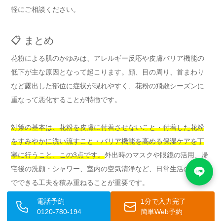
軽にご相談ください。
📋 まとめ
花粉による肌のかゆみは、アレルギー反応や皮膚バリア機能の
低下が主な原因となって起こります。顔、目の周り、首まわり
など露出した部位に症状が現れやすく、花粉の飛散シーズンに
重なって悪化することが特徴です。
対策の基本は、花粉を皮膚に付着させないこと・付着した花粉
をすみやかに洗い流すこと・バリア機能を高める保湿ケアを丁
寧に行うこと、この3点です。
外出時のマスクや眼鏡の活用、帰
宅後の洗顔・シャワー、室内の空気清浄など、日常生活のなか
でできる工夫を積み重ねることが重要です。
電話予約
1分で入力完了
食事面では腸内環境の改善や抗炎症作用のある食材の摂取が有
0120-780-194
簡単Web予約