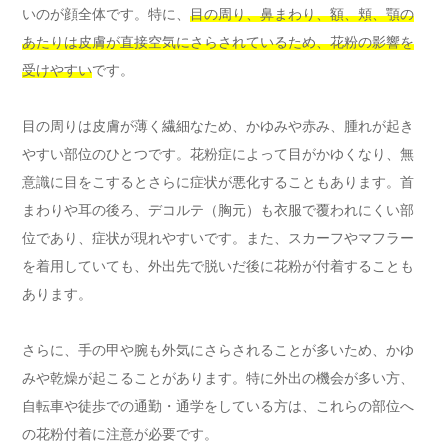
いのが顔全体です。特に、
目の周り、鼻まわり、額、頬、顎の
あたりは皮膚が直接空気にさらされているため、花粉の影響を
受けやすい
です。
目の周りは皮膚が薄く繊細なため、かゆみや赤み、腫れが起き
やすい部位のひとつです。花粉症によって目がかゆくなり、無
意識に目をこするとさらに症状が悪化することもあります。首
まわりや耳の後ろ、デコルテ（胸元）も衣服で覆われにくい部
位であり、症状が現れやすいです。また、スカーフやマフラー
を着用していても、外出先で脱いだ後に花粉が付着することも
あります。
さらに、手の甲や腕も外気にさらされることが多いため、かゆ
みや乾燥が起こることがあります。特に外出の機会が多い方、
自転車や徒歩での通勤・通学をしている方は、これらの部位へ
の花粉付着に注意が必要です。