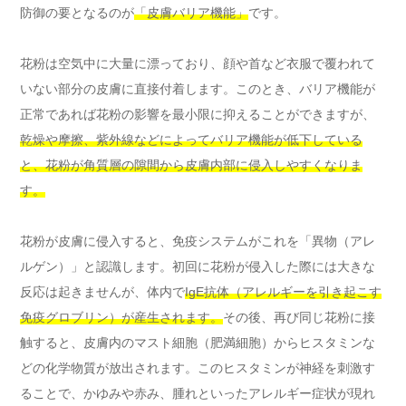
防御の要となるのが
「皮膚バリア機能」
です。
花粉は空気中に大量に漂っており、顔や首など衣服で覆われて
いない部分の皮膚に直接付着します。このとき、バリア機能が
正常であれば花粉の影響を最小限に抑えることができますが、
乾燥や摩擦、紫外線などによってバリア機能が低下している
と、花粉が角質層の隙間から皮膚内部に侵入しやすくなりま
す。
花粉が皮膚に侵入すると、免疫システムがこれを「異物（アレ
ルゲン）」と認識します。初回に花粉が侵入した際には大きな
反応は起きませんが、体内で
IgE抗体（アレルギーを引き起こす
免疫グロブリン）が産生されます。
その後、再び同じ花粉に接
触すると、皮膚内のマスト細胞（肥満細胞）からヒスタミンな
どの化学物質が放出されます。このヒスタミンが神経を刺激す
ることで、かゆみや赤み、腫れといったアレルギー症状が現れ