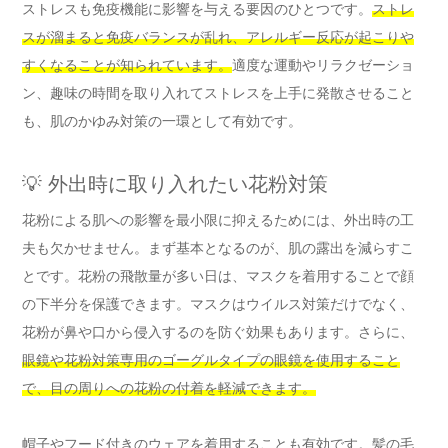
ストレスも免疫機能に影響を与える要因のひとつです。
ストレ
スが溜まると免疫バランスが乱れ、アレルギー反応が起こりや
すくなることが知られています。
適度な運動やリラクゼーショ
ン、趣味の時間を取り入れてストレスを上手に発散させること
も、肌のかゆみ対策の一環として有効です。
💡 外出時に取り入れたい花粉対策
花粉による肌への影響を最小限に抑えるためには、外出時の工
夫も欠かせません。まず基本となるのが、肌の露出を減らすこ
とです。花粉の飛散量が多い日は、マスクを着用することで顔
の下半分を保護できます。マスクはウイルス対策だけでなく、
花粉が鼻や口から侵入するのを防ぐ効果もあります。さらに、
眼鏡や花粉対策専用のゴーグルタイプの眼鏡を使用すること
で、目の周りへの花粉の付着を軽減できます。
帽子やフード付きのウェアを着用することも有効です。髪の毛