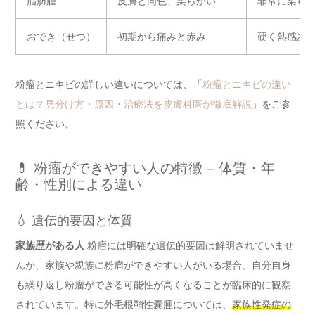
脂肪腫
皮膚と同色、柔らかい
非常に柔ら
おでき（せつ）
初期から痛みと赤み
硬く熱感あ
粉瘤とニキビの詳しい違いについては、「
粉瘤とニキビの違い
とは？見分け方・原因・治療法を皮膚科医が徹底解説
」をご参
照ください。
💊 粉瘤ができやすい人の特徴 – 体質・年
齢・性別による違い
💧 遺伝的要因と体質
家族歴がある人
粉瘤には明確な遺伝的要因は解明されていませ
んが、家族や親族に粉瘤ができやすい人がいる場合、自分自身
も繰り返し粉瘤ができる可能性が高くなることが臨床的に観察
されています。特に外毛根鞘性嚢腫については、
家族性発症の