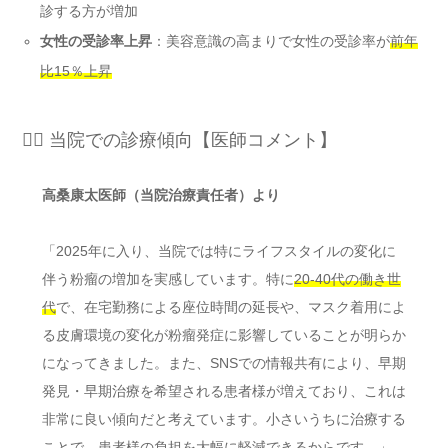
診する方が増加
女性の受診率上昇
：美容意識の高まりで女性の受診率が
前年
比15％上昇
👨‍⚕️ 当院での診療傾向【医師コメント】
高桑康太医師（当院治療責任者）より
「2025年に入り、当院では特にライフスタイルの変化に
伴う粉瘤の増加を実感しています。特に
20-40代の働き世
代
で、在宅勤務による座位時間の延長や、マスク着用によ
る皮膚環境の変化が粉瘤発症に影響していることが明らか
になってきました。また、SNSでの情報共有により、早期
発見・早期治療を希望される患者様が増えており、これは
非常に良い傾向だと考えています。小さいうちに治療する
ことで、患者様の負担を大幅に軽減できるからです。」