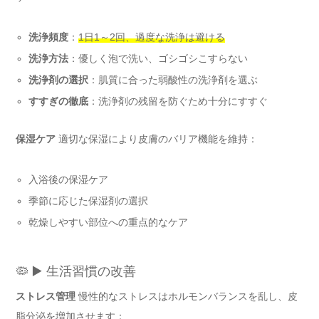
洗浄頻度
：
1日1～2回、過度な洗浄は避ける
洗浄方法
：優しく泡で洗い、ゴシゴシこすらない
洗浄剤の選択
：肌質に合った弱酸性の洗浄剤を選ぶ
すすぎの徹底
：洗浄剤の残留を防ぐため十分にすすぐ
保湿ケア
適切な保湿により皮膚のバリア機能を維持：
入浴後の保湿ケア
季節に応じた保湿剤の選択
乾燥しやすい部位への重点的なケア
🦠 ▶️ 生活習慣の改善
ストレス管理
慢性的なストレスはホルモンバランスを乱し、皮
脂分泌を増加させます：