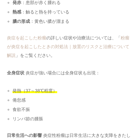
発赤
：患部が赤く腫れる
熱感
：触ると熱を持っている
膿の形成
：黄色い膿が溜まる
炎症を起こした粉瘤
の詳しい症状や治療法については、「
粉瘤
が炎症を起こしたときの対処法｜放置のリスクと治療について
解説
」をご覧ください。
全身症状
炎症が強い場合には全身症状も出現：
発熱（37～38℃程度）
倦怠感
食欲不振
リンパ節の腫脹
日常生活への影響
炎症性粉瘤は日常生活に大きな支障をきたし