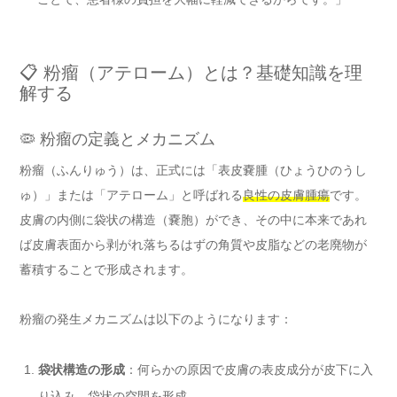
📋 粉瘤（アテローム）とは？基礎知識を理
解する
🦠 粉瘤の定義とメカニズム
粉瘤（ふんりゅう）は、正式には「表皮嚢腫（ひょうひのうし
ゅ）」または「アテローム」と呼ばれる
良性の皮膚腫瘍
です。
皮膚の内側に袋状の構造（嚢胞）ができ、その中に本来であれ
ば皮膚表面から剥がれ落ちるはずの角質や皮脂などの老廃物が
蓄積することで形成されます。
粉瘤の発生メカニズムは以下のようになります：
袋状構造の形成
：何らかの原因で皮膚の表皮成分が皮下に入
り込み、袋状の空間を形成