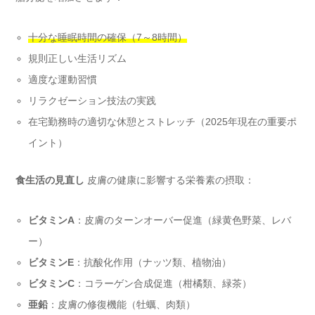
十分な睡眠時間の確保（7～8時間）
規則正しい生活リズム
適度な運動習慣
リラクゼーション技法の実践
在宅勤務時の適切な休憩とストレッチ（2025年現在の重要ポ
イント）
食生活の見直し
皮膚の健康に影響する栄養素の摂取：
ビタミンA
：皮膚のターンオーバー促進（緑黄色野菜、レバ
ー）
ビタミンE
：抗酸化作用（ナッツ類、植物油）
ビタミンC
：コラーゲン合成促進（柑橘類、緑茶）
亜鉛
：皮膚の修復機能（牡蠣、肉類）