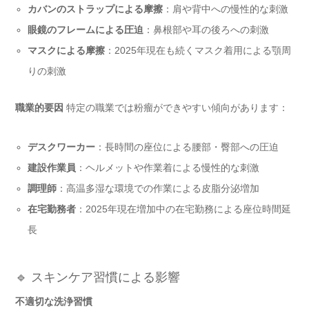
カバンのストラップによる摩擦
：肩や背中への慢性的な刺激
眼鏡のフレームによる圧迫
：鼻根部や耳の後ろへの刺激
マスクによる摩擦
：2025年現在も続くマスク着用による顎周
りの刺激
職業的要因
特定の職業では粉瘤ができやすい傾向があります：
デスクワーカー
：長時間の座位による腰部・臀部への圧迫
建設作業員
：ヘルメットや作業着による慢性的な刺激
調理師
：高温多湿な環境での作業による皮脂分泌増加
在宅勤務者
：2025年現在増加中の在宅勤務による座位時間延
長
🔹 スキンケア習慣による影響
不適切な洗浄習慣