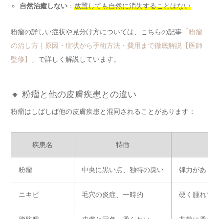
自然治癒しない
：
放置しても自然に消失することはない
粉瘤の詳しい症状や見分け方については、こちらの記事「
粉瘤
の治し方｜原因・症状から手術方法・費用まで徹底解説【医師
監修】
」で詳しく解説しています。
🔸 粉瘤と他の皮膚疾患との違い
粉瘤はしばしば他の皮膚疾患と混同されることがあります：
疾患名
特徴
粉瘤
中央に黒い点、独特の臭い
弾力があり
ニキビ
毛穴の炎症、一時的
硬く腫れて