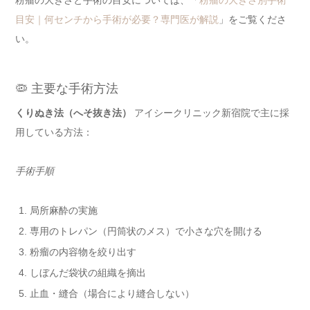
粉瘤の大きさと手術の目安については、「
粉瘤の大きさ別手術
目安｜何センチから手術が必要？専門医が解説
」をご覧くださ
い。
🦠 主要な手術方法
くりぬき法（へそ抜き法）
アイシークリニック新宿院で主に採
用している方法：
手術手順
局所麻酔の実施
専用のトレパン（円筒状のメス）で小さな穴を開ける
粉瘤の内容物を絞り出す
しぼんだ袋状の組織を摘出
止血・縫合（場合により縫合しない）