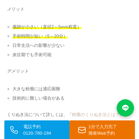
メリット
傷跡が小さい（直径2～5mm程度）
手術時間が短い（5～20分）
日常生活への影響が少ない
炎症期でも手術可能
デメリット
大きな粉瘤には適応困難
技術的に難しい場合がある
くりぬき法について詳しくは、「
粉瘤のくりぬき法とは？メリ
ット・デメリットや切開法との違いを解説
」をご参照くださ
電話予約
1分で入力完了
い。
0120-780-194
簡単Web予約