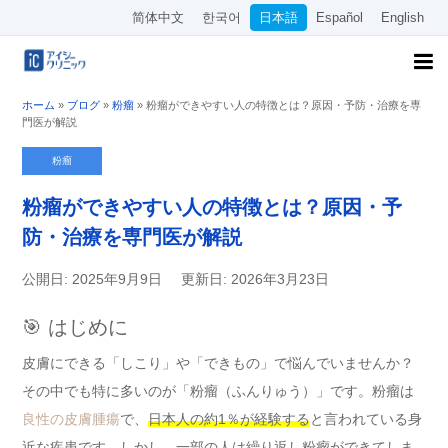
简体中文
한국어
日本語
Español
English
ホーム
»
ブログ
»
粉瘤
»
粉瘤ができやすい人の特徴とは？原因・予防・治療を専
門医が解説
粉瘤
粉瘤ができやすい人の特徴とは？原因・予
防・治療を専門医が解説
公開日: 2025年9月9日
更新日: 2026年3月23日
🎯 はじめに
皮膚にできる「しこり」や「できもの」で悩んでいませんか？
その中でも特に多いのが「粉瘤（ふんりゅう）」です。粉瘤は
良性の皮膚腫瘍
で、
日本人の約1％が経験する
と言われている身
近な疾患です。しかし、一部の人は繰り返し粉瘤ができてしま