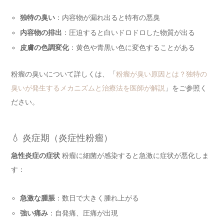
独特の臭い
：内容物が漏れ出ると特有の悪臭
内容物の排出
：圧迫すると白いドロドロした物質が出る
皮膚の色調変化
：黄色や青黒い色に変色することがある
粉瘤の臭いについて詳しくは、「
粉瘤が臭い原因とは？独特の
臭いが発生するメカニズムと治療法を医師が解説
」をご参照く
ださい。
💧 炎症期（炎症性粉瘤）
急性炎症の症状
粉瘤に細菌が感染すると急激に症状が悪化しま
す：
急激な腫脹
：数日で大きく腫れ上がる
強い痛み
：自発痛、圧痛が出現