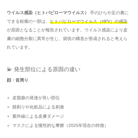
ウイルス感染（ヒトパピローマウイルス）
手のひらや足の裏に
できる粉瘤の一部は、
ヒトパピローマウイルス（HPV）の感染
が原因となることが報告されています。ウイルス感染により皮
膚の細胞分裂に異常が生じ、袋状の構造が形成されると考えら
れています。
💫 発生部位による原因の違い
顔・首周り
皮脂腺の発達が良い部位
髭剃りや化粧品による刺激
紫外線による皮膚ダメージ
マスクによる慢性的な摩擦（2025年現在の特徴）