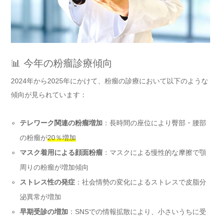
📊 今年の粉瘤診療傾向
2024年から2025年にかけて、粉瘤の診療において以下のような
傾向が見られています：
テレワーク関連の粉瘤増加
：長時間の座位により臀部・腰部
の粉瘤が
20％増加
マスク着用による顔面粉瘤
：マスクによる慢性的な摩擦で顎
周りの粉瘤が増加傾向
ストレス性の発症
：社会情勢の変化によるストレスで皮脂分
泌異常が増加
早期受診の増加
：SNSでの情報拡散により、小さいうちに受