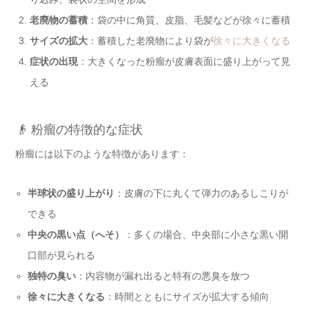
老廃物の蓄積
：袋の中に角質、皮脂、毛髪などが徐々に蓄積
サイズの拡大
：蓄積した老廃物により袋が
徐々に大きくなる
症状の出現
：大きくなった粉瘤が皮膚表面に盛り上がって見
える
👴 粉瘤の特徴的な症状
粉瘤には以下のような特徴があります：
半球状の盛り上がり
：皮膚の下に丸くて弾力のあるしこりが
できる
中央の黒い点（へそ）
：多くの場合、中央部に小さな黒い開
口部が見られる
独特の臭い
：内容物が漏れ出ると特有の悪臭を放つ
徐々に大きくなる
：時間とともにサイズが拡大する傾向