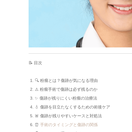
📝 目次
🔍 粉瘤とは？傷跡が気になる理由
⚠️ 粉瘤手術で傷跡は必ず残るのか
✨ 傷跡が残りにくい粉瘤の治療法
💧 傷跡を目立たなくするための術後ケア
🚨 傷跡が残りやすいケースと対処法
⏰
手術のタイミングと傷跡の関係