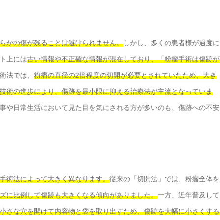
らかの傷が残ることは避けられません。
しかし、多くの患者様が過度に
ト上には
古い情報や不正確な情報が混在しており、「粉瘤手術は傷跡が
術法では、
粉瘤の直径の2倍程度の切開が必要とされていたため、大き
技術の進歩により、傷跡を最小限に抑える治療法が主流となっていま
事や日常生活において見た目を気にされる方が多いのも、傷跡への不安
手術法によって大きく異なります。
従来の「切開法」では、粉瘤全体を
ズに比例して傷跡も大きくなる傾向がありました。
一方、近年普及して
小さな穴を開けて内容物と袋を取り出すため、傷跡を大幅に小さくする