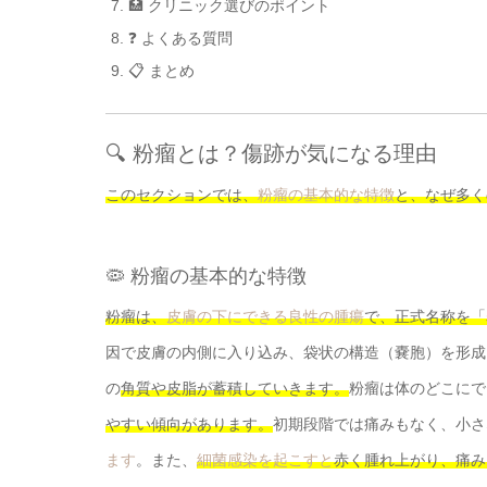
🏥 クリニック選びのポイント
❓ よくある質問
📋 まとめ
🔍 粉瘤とは？傷跡が気になる理由
このセクションでは、
粉瘤の基本的な特徴
と、なぜ多く
🦠 粉瘤の基本的な特徴
粉瘤は、
皮膚の下にできる良性の腫瘍
で、正式名称を「
因で皮膚の内側に入り込み、袋状の構造（嚢胞）を形成
の
角質や皮脂が蓄積していきます。
粉瘤は体のどこにで
やすい傾向があります。
初期段階では痛みもなく、小さ
ます
。また、
細菌感染を起こすと
赤く腫れ上がり、痛み