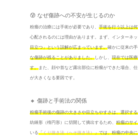
😰 なぜ傷跡への不安が生じるのか
粉瘤の治療には手術が必要であり、
手術を行う以上は何
心配されるのには理由があります。まず、インターネッ
目立つ」という誤解が広まっています。
確かに従来の手
な傷跡が残ることがありました。
しかし、
現在では医療
す。
また、顔や首など露出部位に粉瘤ができた場合、仕
が大きくなる要因です。
🔸 傷跡と手術法の関係
粉瘤手術後の傷跡の大きさや目立ちやすさは、選択する
紡錘形（楕円形）に切開して摘出するため、
粉瘤のサイ
いる
「
くり抜き法（へそ抜き法）
」では、粉瘤の中央に