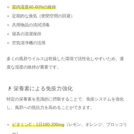
室内湿度40-60%の維持
定期的な換気（密閉空間の回避）
共用物品の清拭消毒
寝具の清潔保持
空気清浄機の活用
多くの風邪ウイルスは乾燥した環境で活性化しやすいため、適
度な湿度の維持が重要です。
👴 栄養素による免疫力強化
特定の栄養素を意識的に摂取することで、免疫システムを強化
し、風邪への抵抗力を高めることができます。
ビタミンC：1日100-200mg
（レモン、オレンジ、ブロッコリ
ー）