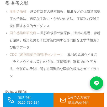
📚 参考文献
厚生労働省
– 感染症対策の基本情報、風邪などの上気道感染
症の予防法、適切な手洗い・うがいの方法、症状別の受診目
安に関する公的ガイダンス
国立感染症研究所
– 風邪症候群の病原体、症状の経過、診断
と治療、感染経路と予防対策に関する専門的な医学情報およ
び疫学データ
CDC（米国疾病予防管理センター）
– 風邪の原因ウイルス
（ライノウイルス等）の特徴、症状管理、家庭でのケア方
法、合併症の予防に関する国際的な医学的根拠とガイドライ
ン
監修者医師
電話予約
1分で入力完了
高桑 康太 医師
0120-780-194
簡単Web予約