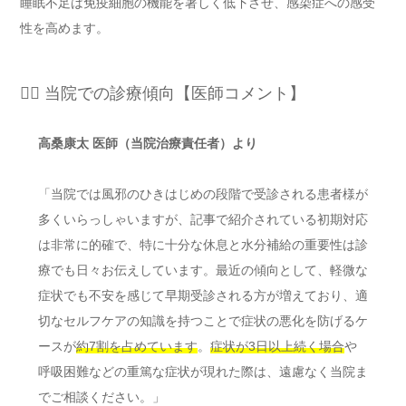
睡眠不足は免疫細胞の機能を著しく低下させ、感染症への感受
性を高めます。
👨‍⚕️ 当院での診療傾向【医師コメント】
高桑康太 医師（当院治療責任者）より
「当院では風邪のひきはじめの段階で受診される患者様が
多くいらっしゃいますが、記事で紹介されている初期対応
は非常に的確で、特に十分な休息と水分補給の重要性は診
療でも日々お伝えしています。最近の傾向として、軽微な
症状でも不安を感じて早期受診される方が増えており、適
切なセルフケアの知識を持つことで症状の悪化を防げるケ
ースが
約7割を占めています
。
症状が3日以上続く場合
や
呼吸困難などの重篤な症状が現れた際は、遠慮なく当院ま
でご相談ください。」