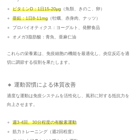
ビタミンD：1日15-20μg
（魚類、きのこ、卵）
亜鉛：1日8-11mg
（牡蠣、赤身肉、ナッツ）
プロバイオティクス：ヨーグルト、発酵食品
オメガ3脂肪酸：青魚、亜麻仁油
これらの栄養素は、免疫細胞の機能を最適化し、炎症反応を適
切に調節する役割を果たします。
🔸 運動習慣による体質改善
適度な運動は免疫システムを活性化し、風邪に対する抵抗力を
向上させます。
週3-4回、30分程度の有酸素運動
筋力トレーニング（週2回程度）