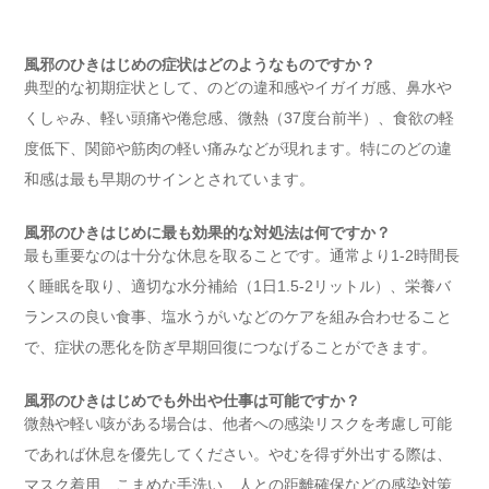
風邪のひきはじめの症状はどのようなものですか？
典型的な初期症状として、のどの違和感やイガイガ感、鼻水や
くしゃみ、軽い頭痛や倦怠感、微熱（37度台前半）、食欲の軽
度低下、関節や筋肉の軽い痛みなどが現れます。特にのどの違
和感は最も早期のサインとされています。
風邪のひきはじめに最も効果的な対処法は何ですか？
最も重要なのは十分な休息を取ることです。通常より1-2時間長
く睡眠を取り、適切な水分補給（1日1.5-2リットル）、栄養バ
ランスの良い食事、塩水うがいなどのケアを組み合わせること
で、症状の悪化を防ぎ早期回復につなげることができます。
風邪のひきはじめでも外出や仕事は可能ですか？
微熱や軽い咳がある場合は、他者への感染リスクを考慮し可能
であれば休息を優先してください。やむを得ず外出する際は、
マスク着用、こまめな手洗い、人との距離確保などの感染対策