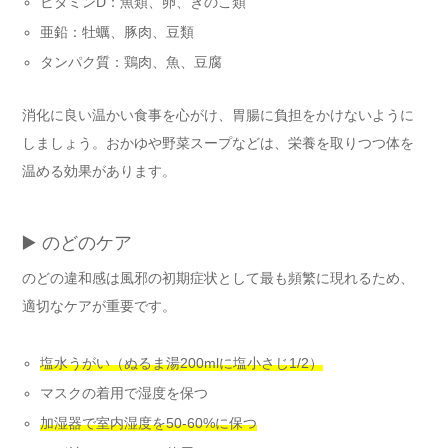
ビタミンD：魚類、卵、きのこ類
亜鉛：牡蠣、豚肉、豆類
タンパク質：鶏肉、魚、豆腐
消化に良い温かい食事を心がけ、胃腸に負担をかけないように
しましょう。おかゆや野菜スープなどは、栄養を取りつつ体を
温める効果があります。
▶️ のどのケア
のどの違和感は風邪の初期症状として最も頻繁に現れるため、
適切なケアが重要です。
塩水うがい（ぬるま湯200mlに塩小さじ1/2）
マスクの着用で湿度を保つ
加湿器で室内湿度を50-60%に保つ