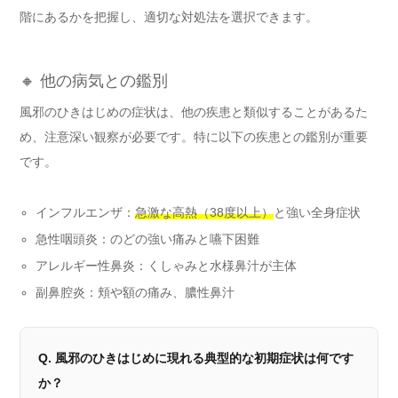
階にあるかを把握し、適切な対処法を選択できます。
🔸 他の病気との鑑別
風邪のひきはじめの症状は、他の疾患と類似することがあるた
め、注意深い観察が必要です。特に以下の疾患との鑑別が重要
です。
インフルエンザ：
急激な高熱（38度以上）
と強い全身症状
急性咽頭炎：のどの強い痛みと嚥下困難
アレルギー性鼻炎：くしゃみと水様鼻汁が主体
副鼻腔炎：頬や額の痛み、膿性鼻汁
Q. 風邪のひきはじめに現れる典型的な初期症状は何です
か？