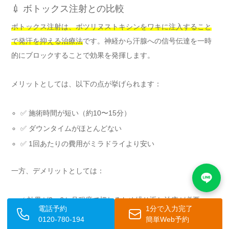
💉 ボトックス注射との比較
ボトックス注射は、ボツリヌストキシンをワキに注入すること
で発汗を抑える治療法
です。神経から汗腺への信号伝達を一時
的にブロックすることで効果を発揮します。
メリットとしては、以下の点が挙げられます：
✅ 施術時間が短い（約10〜15分）
✅ ダウンタイムがほとんどない
✅ 1回あたりの費用がミラドライより安い
一方、デメリットとしては：
⚡
効果が3〜6か月程度で切れるため繰り返し治療が必要
電話予約
1分で入力完了
⚡ 汗腺を破壊するわけではないため根本的な解決にはならな
0120-780-194
簡単Web予約