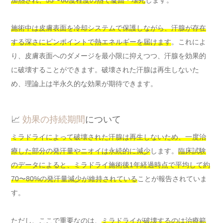
加熱され、55〜60度程度の熱で凝固・壊死
します。
施術中は皮膚表面を冷却システムで保護しながら、汗腺が存在
する深さにピンポイントで熱エネルギーを届けます
。これによ
り、皮膚表面へのダメージを最小限に抑えつつ、汗腺を効果的
に破壊することができます。破壊された汗腺は再生しないた
め、理論上は半永久的な効果が期待できます。
📈
効果の持続期間
について
ミラドライによって破壊された汗腺は再生しないため、一度治
療した部分の発汗量やニオイは永続的に減少
します。
臨床試験
のデータによると、ミラドライ施術後1年経過時点で平均して約
70〜80%の発汗量減少が維持されている
ことが報告されていま
す。
ただし、ここで重要なのは、
ミラドライが破壊するのは治療範