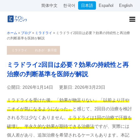
简体中文
한국어
日本語
Español
English
ホーム
»
ブログ
»
ミラドライ
»
ミラドライ2回目は必要？効果の持続性と再治療
の判断基準を医師が解説
ミラドライ
わきが・多汗症
ミラドライ2回目は必要？効果の持続性と再
治療の判断基準を医師が解説
公開日: 2026年1月14日
更新日: 2026年3月23日
ミラドライを受けた後、「効果が物足りない」「以前より汗や
ニオイが気になるようになった」
と感じて、2回目の治療を検討
される方は少なくありません。
ミラドライは1回の治療で汗腺を
破壊し、半永久的な効果が期待できる治療法
ですが、実際には
個人差があり、追加治療を希望されるケースもあります。本記