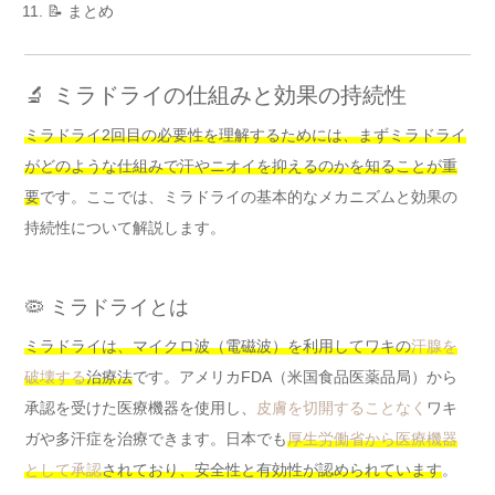
📝 まとめ
🔬 ミラドライの仕組みと効果の持続性
ミラドライ2回目の必要性を理解するためには、まずミラドライ
がどのような仕組みで汗やニオイを抑えるのかを知ることが重
要
です。ここでは、ミラドライの基本的なメカニズムと効果の
持続性について解説します。
🦠 ミラドライとは
ミラドライは、マイクロ波（電磁波）を利用してワキの
汗腺を
破壊する
治療法
です。アメリカFDA（米国食品医薬品局）から
承認を受けた医療機器を使用し、
皮膚を切開することなく
ワキ
ガや多汗症を治療できます。日本でも
厚生労働省から医療機器
として承認
されており、安全性と有効性が認められています
。