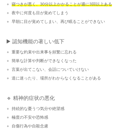
寝つきが悪く、30分以上かかることが週に3回以上ある
夜中に何度も目が覚めてしまう
早朝に目が覚めてしまい、再び眠ることができない
▶️ 認知機能の著しい低下
重要な約束や出来事を頻繁に忘れる
簡単な計算や判断ができなくなった
言葉が出てこない、会話についていけない
道に迷ったり、場所がわからなくなることがある
🔹 精神的症状の悪化
持続的な憂うつ気分や絶望感
極度の不安や恐怖感
自傷行為や自殺念慮