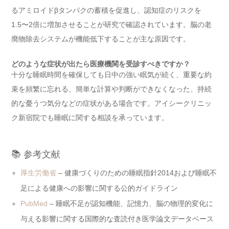
るアミロイドβタンパクの蓄積を促進し、認知症のリスクを
1.5〜2倍に増加させることが研究で確認されています。脳の老
廃物除去システムが機能低下することが主な原因です。
どのような症状が出たら医療機関を受診すべきですか？
十分な睡眠時間を確保しても日中の強い眠気が続く、重要な約
束を頻繁に忘れる、簡単な計算や判断ができなくなった、持続
的な憂うつ気分などの症状がある場合です。アイシークリニッ
ク新宿院でも睡眠に関する相談を承っています。
📚 参考文献
厚生労働省
– 健康づくりのための睡眠指針2014および睡眠不
足による健康への影響に関する公的ガイドライン
PubMed
– 睡眠不足が認知機能、記憶力、脳の物理的変化に
与える影響に関する国際的な査読付き医学論文データベース