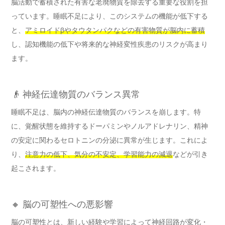
脳活動で蓄積された有害な老廃物質を除去する重要な役割を担
っています。睡眠不足により、このシステムの機能が低下する
と、
アミロイドβやタウタンパクなどの有害物質が脳内に蓄積
し、認知機能の低下や将来的な神経変性疾患のリスクが高まり
ます。
👴 神経伝達物質のバランス異常
睡眠不足は、脳内の神経伝達物質のバランスを崩します。特
に、覚醒状態を維持するドーパミンやノルアドレナリン、精神
の安定に関わるセロトニンの分泌に異常が生じます。これによ
り、
注意力の低下、気分の不安定、学習能力の減退
などが引き
起こされます。
🔸 脳の可塑性への悪影響
脳の可塑性とは、新しい経験や学習によって神経回路が変化・