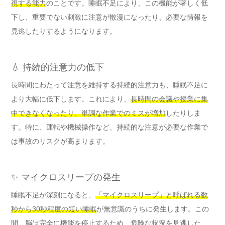
視する能力
のことです。睡眠不足により、この機能が著しく低
下し、重要でない刺激に注意が散漫になったり、必要な情報を
見逃したりするようになります。
💧 持続的注意力の低下
長時間にわたって注意を維持する持続的注意力も、睡眠不足に
より大幅に低下します。これにより、
長時間の会議や授業に集
中できなくなったり、単調な作業でのミスが増加
したりしま
す。特に、運転や機械操作など、持続的な注意が必要な作業で
は事故のリスクが高まります。
✨ マイクロスリープの発生
睡眠不足が深刻になると、
「マイクロスリープ」と呼ばれる数
秒から30秒程度の短い睡眠
が無意識のうちに発生します。この
間、脳は完全に機能を停止するため、危険な状況を見逃した