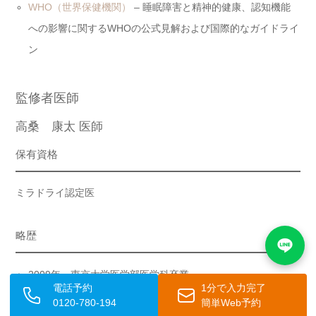
WHO（世界保健機関）
– 睡眠障害と精神的健康、認知機能
への影響に関するWHOの公式見解および国際的なガイドライ
ン
監修者医師
高桑 康太 医師
保有資格
ミラドライ認定医
略歴
2009年 東京大学医学部医学科卒業
電話予約
1分で入力完了
2009年 東京逓信病院勤務
0120-780-194
簡単Web予約