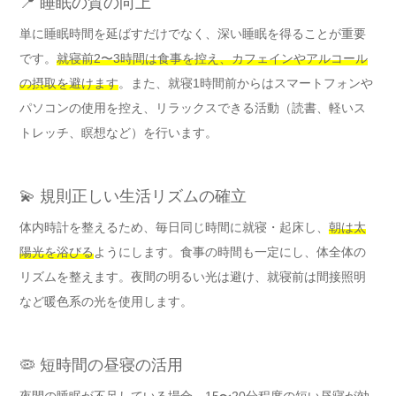
📍 睡眠の質の向上
単に睡眠時間を延ばすだけでなく、深い睡眠を得ることが重要
です。
就寝前2〜3時間は食事を控え、カフェインやアルコール
の摂取を避けます
。また、就寝1時間前からはスマートフォンや
パソコンの使用を控え、リラックスできる活動（読書、軽いス
トレッチ、瞑想など）を行います。
💫 規則正しい生活リズムの確立
体内時計を整えるため、毎日同じ時間に就寝・起床し、
朝は太
陽光を浴びる
ようにします。食事の時間も一定にし、体全体の
リズムを整えます。夜間の明るい光は避け、就寝前は間接照明
など暖色系の光を使用します。
🦠 短時間の昼寝の活用
夜間の睡眠が不足している場合、
15〜20分程度の短い昼寝
が効