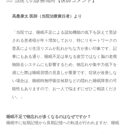
👨‍⚕️ 当院での診療傾向【医師コメント】
高桑康太 医師（当院治療責任者）より
「当院では、睡眠不足による認知機能の低下を訴えて受診
される患者様が年々増加しており、特にリモートワークの
普及により生活リズムが乱れがちな方が多い印象です。記
事にもある通り、睡眠不足は単なる疲労ではなく脳の老廃
物除去システムにも影響するため、物忘れや集中力低下を
感じた際は睡眠習慣の見直しが重要です。症状が改善しな
い場合は、睡眠時無呼吸症候群などの隠れた睡眠障害の可
能性もありますので、お一人で悩まずにぜひご相談くださ
い。」
睡眠不足で物忘れが多くなるのはなぜですか？
睡眠中に短期記憶から長期記憶への転送が行われますが、睡眠