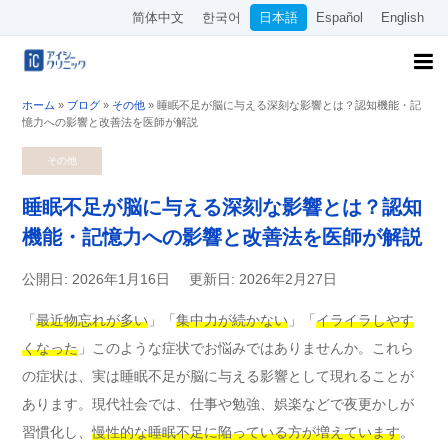
简体中文
한국어
日本語
Español
English
ホーム
»
ブログ
»
その他
»
睡眠不足が脳に与える深刻な影響とは？認知機能・記
憶力への影響と改善法を医師が解説
その他
睡眠不足が脳に与える深刻な影響とは？認知
機能・記憶力への影響と改善法を医師が解説
公開日: 2026年1月16日
更新日: 2026年2月27日
「
最近物忘れが多い
」「
集中力が続かない
」「
イライラしやす
くなった
」このような症状でお悩みではありませんか。これら
の症状は、実は睡眠不足が脳に与える影響として現れることが
あります。現代社会では、仕事や勉強、娯楽などで夜更かしが
習慣化し、
慢性的な睡眠不足に陥っている方が増えています
。