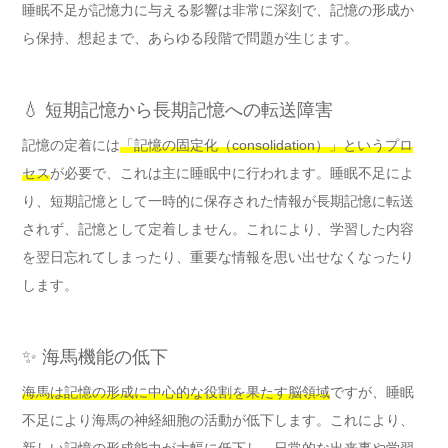
睡眠不足が記憶力に与える影響は非常に深刻で、記憶の形成か
ら保持、想起まで、あらゆる段階で問題が生じます。
💧 短期記憶から長期記憶への転送障害
記憶の定着には
「記憶の固定化（consolidation）」というプロ
セス
が必要で、これは主に睡眠中に行われます。睡眠不足によ
り、短期記憶として一時的に保存された情報が長期記憶に転送
されず、記憶として定着しません。これにより、学習した内容
を翌日忘れてしまったり、重要な情報を思い出せなくなったり
します。
✨ 海馬機能の低下
海馬は記憶の形成に中心的な役割を果たす脳領域
ですが、睡眠
不足により海馬の神経細胞の活動が低下します。これにより、
新しい記憶の形成能力が大幅に低下し、日常的な出来事や学習