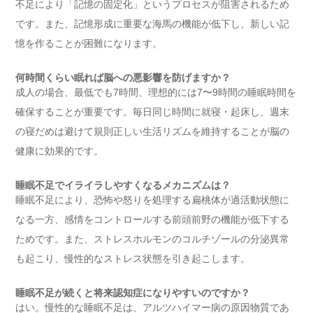
不足により「記憶の固定化」というプロセスが阻害されるため
です。また、記憶形成に重要な海馬の機能が低下し、新しい記
憶を作ることが困難になります。
何時間くらい眠れば脳への悪影響を防げますか？
成人の場合、最低でも7時間、理想的には7〜9時間の睡眠時間を
確保することが重要です。毎日同じ時間に就寝・起床し、週末
の寝だめは避けて規則正しい生活リズムを維持することが脳の
健康に効果的です。
睡眠不足でイライラしやすくなるメカニズムは？
睡眠不足により、恐怖や怒りを処理する扁桃体が過活動状態に
なる一方、感情をコントロールする前頭前野の機能が低下する
ためです。また、ストレスホルモンのコルチゾールの分泌異常
も起こり、慢性的なストレス状態を引き起こします。
睡眠不足が続くと将来認知症になりやすいのですか？
はい。慢性的な睡眠不足は、アルツハイマー病の原因物質であ