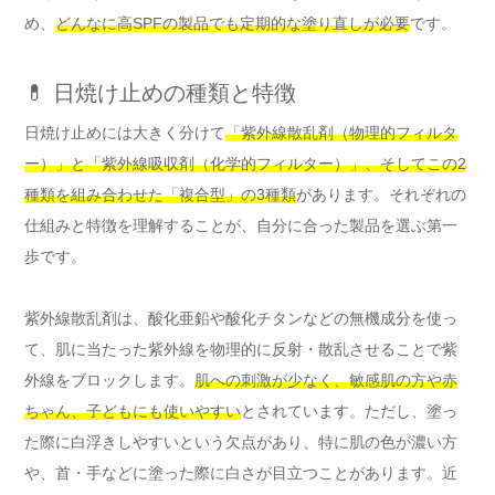
め、
どんなに高SPFの製品でも定期的な塗り直しが必要
です。
💊 日焼け止めの種類と特徴
日焼け止めには大きく分けて
「紫外線散乱剤（物理的フィルタ
ー）」と「紫外線吸収剤（化学的フィルター）」、そしてこの2
種類を組み合わせた「複合型」の3種類
があります。それぞれの
仕組みと特徴を理解することが、自分に合った製品を選ぶ第一
歩です。
紫外線散乱剤は、酸化亜鉛や酸化チタンなどの無機成分を使っ
て、肌に当たった紫外線を物理的に反射・散乱させることで紫
外線をブロックします。
肌への刺激が少なく、敏感肌の方や赤
ちゃん、子どもにも使いやすい
とされています。ただし、塗っ
た際に白浮きしやすいという欠点があり、特に肌の色が濃い方
や、首・手などに塗った際に白さが目立つことがあります。近