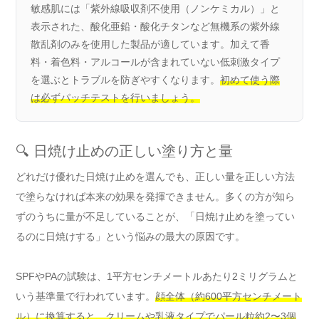
敏感肌には「紫外線吸収剤不使用（ノンケミカル）」と
表示された、酸化亜鉛・酸化チタンなど無機系の紫外線
散乱剤のみを使用した製品が適しています。加えて香
料・着色料・アルコールが含まれていない低刺激タイプ
を選ぶとトラブルを防ぎやすくなります。
初めて使う際
は必ずパッチテストを行いましょう。
🔍 日焼け止めの正しい塗り方と量
どれだけ優れた日焼け止めを選んでも、正しい量を正しい方法
で塗らなければ本来の効果を発揮できません。多くの方が知ら
ずのうちに量が不足していることが、「日焼け止めを塗ってい
るのに日焼けする」という悩みの最大の原因です。
SPFやPAの試験は、1平方センチメートルあたり2ミリグラムと
いう基準量で行われています。
顔全体（約600平方センチメート
ル）に換算すると、クリームや乳液タイプでパール粒約2〜3個