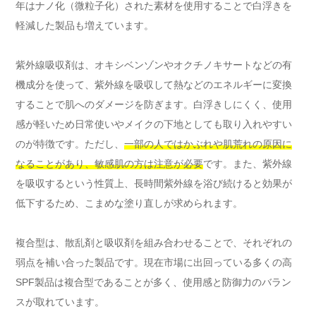
年はナノ化（微粒子化）された素材を使用することで白浮きを
軽減した製品も増えています。
紫外線吸収剤は、オキシベンゾンやオクチノキサートなどの有
機成分を使って、紫外線を吸収して熱などのエネルギーに変換
することで肌へのダメージを防ぎます。白浮きしにくく、使用
感が軽いため日常使いやメイクの下地としても取り入れやすい
のが特徴です。ただし、
一部の人ではかぶれや肌荒れの原因に
なることがあり、敏感肌の方は注意が必要
です。また、紫外線
を吸収するという性質上、長時間紫外線を浴び続けると効果が
低下するため、こまめな塗り直しが求められます。
複合型は、散乱剤と吸収剤を組み合わせることで、それぞれの
弱点を補い合った製品です。現在市場に出回っている多くの高
SPF製品は複合型であることが多く、使用感と防御力のバラン
スが取れています。