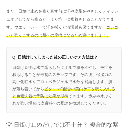
また、日焼け止めを塗り直す前に汗や皮脂をやさしくティッシ
ュオフしてから塗ると、より均一に密着させることができま
す。ウエットシートで汗を拭くと清潔感も保てますが、
ゴシゴ
シと強くこするのは肌への摩擦になるため避けましょう。
Q. 日焼けしてしまった後の正しいケア方法は？
日焼け直後は水で濡らしたタオルで肌を冷やし、炎症を
和らげることが最初のステップです。その後、保湿力の
高い化粧水やアロエベラジェルで水分を補給します。肌
が落ち着いてから
ビタミンC配合の美白ケアを取り入れる
と色素沈着の予防に効果が期待
できます。赤みや水ぶく
れが強い場合は皮膚科への受診を検討してください。
💡 日焼け止めだけでは不十分？ 複合的な紫