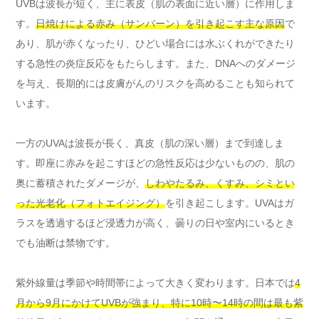
UVBは波長が短く、主に表皮（肌の表面に近い層）に作用しま
す。
日焼けによる赤み（サンバーン）を引き起こす主な原因
で
あり、肌が赤くなったり、ひどい場合には水ぶくれができたり
する急性の炎症反応をもたらします。また、DNAへのダメージ
を与え、長期的には皮膚がんのリスクを高めることも知られて
います。
一方のUVAは波長が長く、真皮（肌の深い層）まで到達しま
す。即座に赤みを起こすほどの急性反応は少ないものの、肌の
奥に蓄積されたダメージが、
しわやたるみ、くすみ、シミとい
った光老化（フォトエイジング）
を引き起こします。UVAはガ
ラスを透過するほど浸透力が高く、曇りの日や室内にいるとき
でも油断は禁物です。
紫外線量は季節や時間帯によって大きく変わります。日本では
4
月から9月にかけてUVBが強まり、特に10時〜14時の間は最も紫