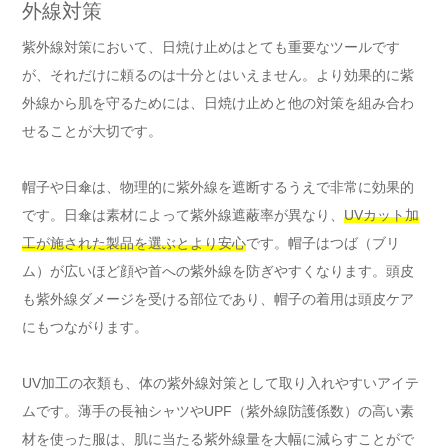
外線対策
紫外線対策において、日焼け止めはとても重要なツールです
が、それだけに頼るのは十分とはいえません。より効果的に紫
外線から肌を守るためには、日焼け止めと他の対策を組み合わ
せることが大切です。
帽子や日傘は、物理的に紫外線を遮断するうえで非常に効果的
です。日傘は素材によって紫外線遮蔽率が異なり、
UVカット加
工が施された製品を選ぶとより安心
です。帽子はつば（ブリ
ム）が広いほど顔や首への紫外線を防ぎやすくなります。頭皮
も紫外線ダメージを受ける部位であり、帽子の着用は頭皮ケア
にもつながります。
UV加工の衣類も、体の紫外線対策として取り入れやすいアイテ
ムです。薄手の長袖シャツやUPF（紫外線防護係数）の高い素
材を使った服は、肌に当たる紫外線量を大幅に減らすことがで