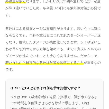
外線量が多く
なります。しかしUVAは年間を通じてほぼ一定量
が降り注いでいるため、冬や曇りの日にも紫外線対策が必要で
す。
紫外線による肌ダメージは蓄積性があります。若いうちは気に
ならなくても、年齢を重ねるにつれて肌のターンオーバーが遅
くなり、蓄積したダメージが表面化してきます。シミや深いし
わが目立ち始めてから対策を始めても、すでに真皮レベルでの
ダメージが進んでいることも少なくありません。だからこそ、
若いうちから日常的な紫外線対策を習慣にすること
が重要なの
です。
Q. SPFとPAはそれぞれ何を示す指標ですか？
SPFはUVB（紫外線B波）を防ぐ指標で、肌が赤くなるま
での時間を何倍延ばせるかを数値で示します。PAは
UVA（紫外線A波）を防ぐ日本独自の指標で、「+」の数