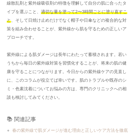
線散乱剤と紫外線吸収剤の特徴を理解して自分の肌に合ったタ
イプを選ぶこと、
適切な量を塗って2〜3時間ごとに塗り直すこ
と
、そして日焼け止めだけでなく帽子や日傘などの複合的な対
策を組み合わせることが、紫外線から肌を守るための正しいア
プローチです。
紫外線による肌ダメージは長年にわたって蓄積されます。若い
うちから毎日の紫外線対策を習慣化することが、将来の肌の健
康を守ることにつながります。今日からの紫外線ケアの見直し
に、このコラムが役立てば幸いです。肌のトラブルや既存のシ
ミ・色素沈着についてお悩みの方は、専門のクリニックへの相
談も検討してみてください。
📚 関連記事
春の紫外線で肌ダメージが進む理由と正しいケア方法を徹底