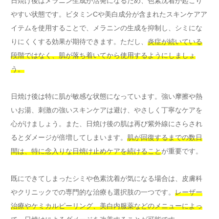
日焼け後はメラニン生成が活発になるため、色素沈着が起こり
やすい状態です。ビタミンCや美白成分が含まれたスキンケアア
イテムを使用することで、メラニンの生成を抑制し、シミにな
りにくくする効果が期待できます。ただし、
炎症が続いている
段階ではなく、肌が落ち着いてから使用するようにしましょ
う。
日焼け後は特に肌が敏感な状態になっています。強い摩擦や熱
いお湯、刺激の強いスキンケアは避け、やさしく丁寧なケアを
心がけましょう。また、日焼け後の肌は再び紫外線にさらされ
るとダメージが倍増してしまいます。
肌が回復するまでの数日
間は、特に念入りな日焼け止めケアを続けること
が重要です。
既にできてしまったシミや色素沈着が気になる場合は、皮膚科
やクリニックでの専門的な治療も選択肢の一つです。
レーザー
治療やケミカルピーリング、美白内服薬などのメニューによっ