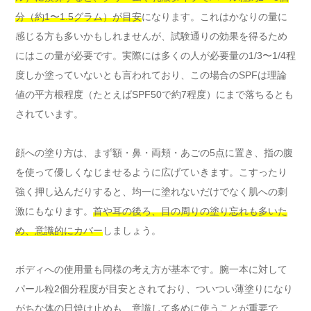
分（約1〜1.5グラム）が目安
になります。これはかなりの量に
感じる方も多いかもしれませんが、試験通りの効果を得るため
にはこの量が必要です。実際には多くの人が必要量の1/3〜1/4程
度しか塗っていないとも言われており、この場合のSPFは理論
値の平方根程度（たとえばSPF50で約7程度）にまで落ちるとも
されています。
顔への塗り方は、まず額・鼻・両頬・あごの5点に置き、指の腹
を使って優しくなじませるように広げていきます。こすったり
強く押し込んだりすると、均一に塗れないだけでなく肌への刺
激にもなります。
首や耳の後ろ、目の周りの塗り忘れも多いた
め、意識的にカバー
しましょう。
ボディへの使用量も同様の考え方が基本です。腕一本に対して
パール粒2個分程度が目安とされており、ついつい薄塗りになり
がちな体の日焼け止めも、意識して多めに使うことが重要で