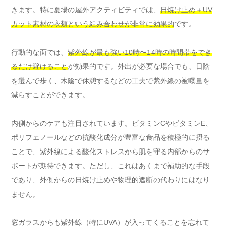
きます。特に夏場の屋外アクティビティでは、
日焼け止め＋UV
カット素材の衣類という組み合わせが非常に効果的
です。
行動的な面では、
紫外線が最も強い10時〜14時の時間帯をでき
るだけ避けること
が効果的です。外出が必要な場合でも、日陰
を選んで歩く、木陰で休憩するなどの工夫で紫外線の被曝量を
減らすことができます。
内側からのケアも注目されています。ビタミンCやビタミンE、
ポリフェノールなどの抗酸化成分が豊富な食品を積極的に摂る
ことで、紫外線による酸化ストレスから肌を守る内部からのサ
ポートが期待できます。ただし、これはあくまで補助的な手段
であり、外側からの日焼け止めや物理的遮断の代わりにはなり
ません。
窓ガラスからも紫外線（特にUVA）が入ってくることを忘れて