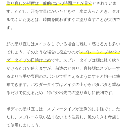
塗り直しの頻度は一般的に2〜3時間ごとが目安
とされていま
す。ただし、汗を大量にかいたときや、水に入ったとき、タオ
ルでふいたあとは、時間を問わずすぐに塗り直すことが大切で
す。
顔の塗り直しはメイクをしている場合に難しく感じる方も多い
でしょう。そのような場合に役立つのが
スプレータイプやパウ
ダータイプの日焼け止め
です。スプレータイプは顔に軽く吹き
かけるだけで使えますが、前述のとおり、直接顔にスプレーす
るよりも手や専用のスポンジで押さえるようにすると均一に塗
布できます。パウダータイプはメイクの上からパタパタと重ね
るだけで使えるため、特に外出先での塗り直しに便利です。
ボディの塗り直しは、スプレータイプが圧倒的に手軽です。た
だし、スプレーを吸い込まないよう注意し、風の向きも考慮し
て使用しましょう。