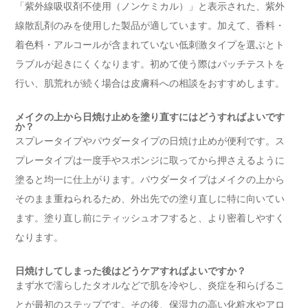
「紫外線吸収剤不使用（ノンケミカル）」と表示された、紫外
線散乱剤のみを使用した製品が適しています。加えて、香料・
着色料・アルコールが含まれていない低刺激タイプを選ぶとト
ラブルが起きにくくなります。初めて使う際はパッチテストを
行い、肌荒れが続く場合は皮膚科への相談をおすすめします。
メイクの上から日焼け止めを塗り直すにはどうすればよいです
か？
スプレータイプやパウダータイプの日焼け止めが便利です。ス
プレータイプは一度手やスポンジに取ってから押さえるように
塗ると均一に仕上がります。パウダータイプはメイクの上から
そのまま重ねられるため、外出先での塗り直しに特に向いてい
ます。塗り直し前にティッシュオフすると、より密着しやすく
なります。
日焼けしてしまった後はどうケアすればよいですか？
まず水で濡らしたタオルなどで肌を冷やし、炎症を和らげるこ
とが最初のステップです。その後、保湿力の高い化粧水やアロ