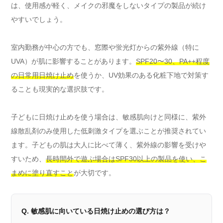
は、使用感が軽く、メイクの邪魔をしないタイプの製品が続け
やすいでしょう。
室内勤務が中心の方でも、窓際や蛍光灯からの紫外線（特に
UVA）が肌に影響することがあります。
SPF20〜30、PA++程度
の日常用日焼け止め
を使うか、UV効果のある化粧下地で対策す
ることも現実的な選択肢です。
子どもに日焼け止めを使う場合は、敏感肌向けと同様に、紫外
線散乱剤のみ使用した低刺激タイプを選ぶことが推奨されてい
ます。子どもの肌は大人に比べて薄く、紫外線の影響を受けや
すいため、
長時間外で遊ぶ場合はSPF30以上の製品を使い、こ
まめに塗り直すこと
が大切です。
Q. 敏感肌に向いている日焼け止めの選び方は？