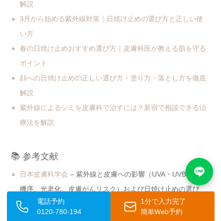
解説
3月から始める紫外線対策｜日焼け止めの選び方と正しい使
い方
春の日焼け止めおすすめ選び方｜皮膚科医が教える肌を守る
ポイント
顔への日焼け止めの正しい選び方・塗り方・落とし方を徹底
解説
紫外線によるシミを皮膚科で治すには？新宿で相談できる治
療法を解説
📚 参考文献
日本皮膚科学会
– 紫外線と皮膚への影響（UVA・UVBの作用
機序、光老化、皮膚がんリスク）および日焼け止めの選び
電話予約
1分で入力完了
方・使い方に関する皮膚科学的根拠
0120-780-194
簡単Web予約
厚生労働省
– 化粧品（日焼け止め）のSPF・PA表示基準およ