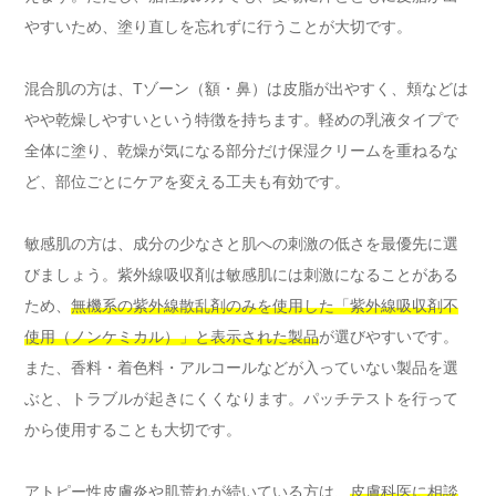
やすいため、塗り直しを忘れずに行うことが大切です。
混合肌の方は、Tゾーン（額・鼻）は皮脂が出やすく、頬などは
やや乾燥しやすいという特徴を持ちます。軽めの乳液タイプで
全体に塗り、乾燥が気になる部分だけ保湿クリームを重ねるな
ど、部位ごとにケアを変える工夫も有効です。
敏感肌の方は、成分の少なさと肌への刺激の低さを最優先に選
びましょう。紫外線吸収剤は敏感肌には刺激になることがある
ため、
無機系の紫外線散乱剤のみを使用した「紫外線吸収剤不
使用（ノンケミカル）」と表示された製品
が選びやすいです。
また、香料・着色料・アルコールなどが入っていない製品を選
ぶと、トラブルが起きにくくなります。パッチテストを行って
から使用することも大切です。
アトピー性皮膚炎や肌荒れが続いている方は、
皮膚科医に相談