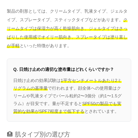
製品の剤形としては、クリームタイプ、乳液タイプ、ジェルタ
イプ、スプレータイプ、スティックタイプなどがあります。
ク
リームタイプは保湿力が高く乾燥肌向き、ジェルタイプはさっ
ぱりした使用感でオイリー肌向き、スプレータイプは塗り直し
が手軽
といった特徴があります。
Q. 日焼け止めの適切な塗布量はどれくらいですか？
日焼け止めの効果試験は
1平方センチメートルあたり2ミ
リグラムの基準量
で行われます。顔全体への使用量はク
リームや乳液タイプでパール粒約2〜3個分（約1〜1.5グ
ラム）が目安です。量が不足すると
SPF50の製品でも実
質的な効果がSPF7程度まで低下する
とされています。
🏥 肌タイプ別の選び方