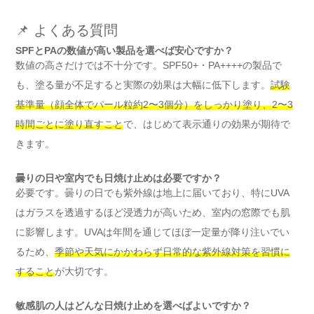
📌 よくある質問
SPFとPAの数値が高い製品を選べば安心ですか？
数値の高さだけでは不十分です。SPF50+・PA++++の製品で
も、塗る量が不足すると実際の効果は大幅に低下します。
試験
基準量（顔全体でパール粒約2〜3個分）をしっかり塗り、2〜3
時間ごとに塗り直すこと
で、はじめて表示通りの効果が期待で
きます。
曇りの日や室内でも日焼け止めは必要ですか？
必要です。曇りの日でも紫外線は地上に届いており、特にUVA
はガラスを透過するほど浸透力が高いため、室内の窓際でも肌
に影響します。UVAは年間を通じてほぼ一定量が降り注いでい
るため、
季節や天気にかかわらず日常的な紫外線対策を習慣に
すること
が大切です。
敏感肌の人はどんな日焼け止めを選べばよいですか？