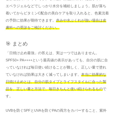
エベラジェルなどでしっかり水分を補給しましょう。肌が落ち
着いてからビタミンC配合の美白ケアを取り入れると、色素沈着
の予防に効果が期待できます。
赤みや水ぶくれが強い場合は皮
膚科への受診をご検討ください。
🎯 まとめ
「日焼け止め最強」の答えは、実は一つではありません。
SPF50+ PA++++という最高値の表示があっても、自分の肌に合
っていなければ毎日使い続けることが難しく、正しい量で塗れ
ていなければ効果は大きく減ってしまいます。
本当に効果的な
日焼け止めとは、自分の肌タイプとライフスタイルに合った製
品を、正しい量と方法で、毎日きちんと使い続けられるもの
で
す。
UVBを防ぐSPFとUVAを防ぐPAの両方をカバーすること、紫外