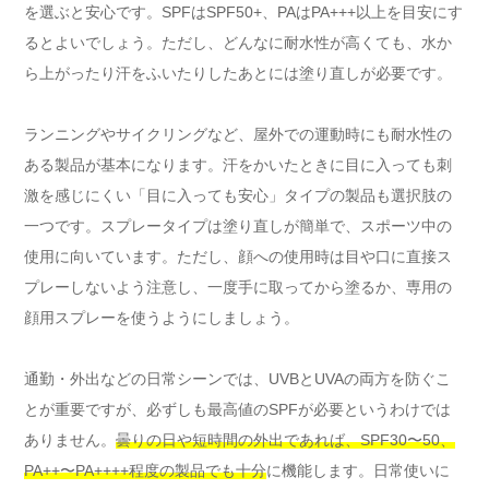
を選ぶと安心です。SPFはSPF50+、PAはPA+++以上を目安にす
るとよいでしょう。ただし、どんなに耐水性が高くても、水か
ら上がったり汗をふいたりしたあとには塗り直しが必要です。
ランニングやサイクリングなど、屋外での運動時にも耐水性の
ある製品が基本になります。汗をかいたときに目に入っても刺
激を感じにくい「目に入っても安心」タイプの製品も選択肢の
一つです。スプレータイプは塗り直しが簡単で、スポーツ中の
使用に向いています。ただし、顔への使用時は目や口に直接ス
プレーしないよう注意し、一度手に取ってから塗るか、専用の
顔用スプレーを使うようにしましょう。
通勤・外出などの日常シーンでは、UVBとUVAの両方を防ぐこ
とが重要ですが、必ずしも最高値のSPFが必要というわけでは
ありません。
曇りの日や短時間の外出であれば、SPF30〜50、
PA++〜PA++++程度の製品でも十分
に機能します。日常使いに