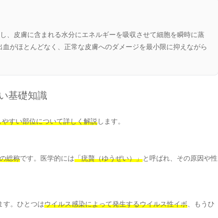
照射し、皮膚に含まれる水分にエネルギーを吸収させて細胞を瞬時に蒸
出血がほとんどなく、正常な皮膚へのダメージを最小限に抑えながら
たい基礎知識
しやすい部位について詳しく解説
します。
の総称
です。医学的には
「疣贅（ゆうぜい）」
と呼ばれ、その原因や性
ます。ひとつは
ウイルス感染によって発生するウイルス性イボ
、もうひ