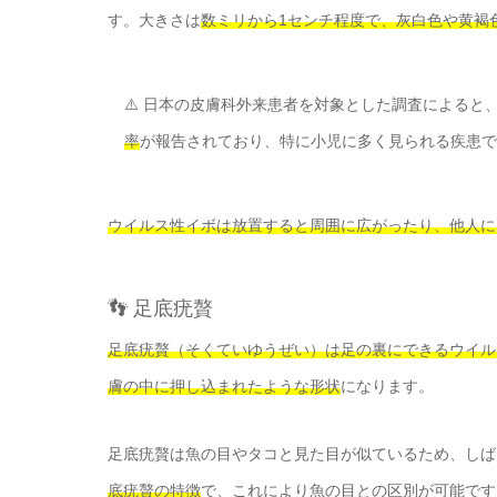
す。大きさは
数ミリから1センチ程度で、灰白色や黄褐
⚠️ 日本の皮膚科外来患者を対象とした調査によると
率
が報告されており、特に小児に多く見られる疾患で
ウイルス性イボは放置すると周囲に広がったり、他人に
👣 足底疣贅
足底疣贅（そくていゆうぜい）は足の裏にできるウイル
膚の中に押し込まれたような形状
になります。
足底疣贅は魚の目やタコと見た目が似ているため、しば
底疣贅の特徴
で、これにより魚の目との区別が可能です