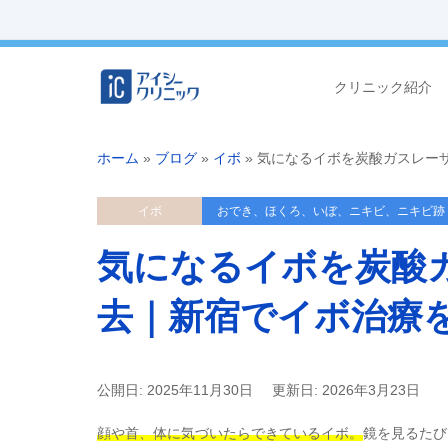
クリニック紹介
ホーム
»
ブログ
»
イボ
»
気になるイボを炭酸ガスレー
イボ
おでき、ほくろ、いぼ、ニキビ、ニキビ跡
気になるイボを炭酸
去｜新宿でイボ治療
公開日: 2025年11月30日
更新日: 2026年3月23日
顔や首、体に気づいたらできているイボ。
鏡を見るたび