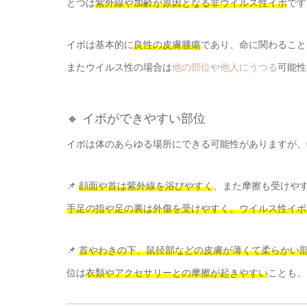
とつは
紫外線や加齢が原因となる非ウイルス性イボ
です
イボは基本的に
良性の皮膚腫瘍
であり、命に関わること
またウイルス性の場合は
他の部位や他人にうつる
可能性
🔸 イボができやすい部位
イボは体のあらゆる場所にできる可能性がありますが、
📌
顔面や首は紫外線を浴びやすく
、また摩擦も受けや
手足の指や足の裏は外傷を受けやすく、ウイルス性イボ
📌
首やわきの下、鼠径部などの皮膚が薄くて柔らかい
位は
衣類やアクセサリーとの摩擦が起きやすい
ことも、