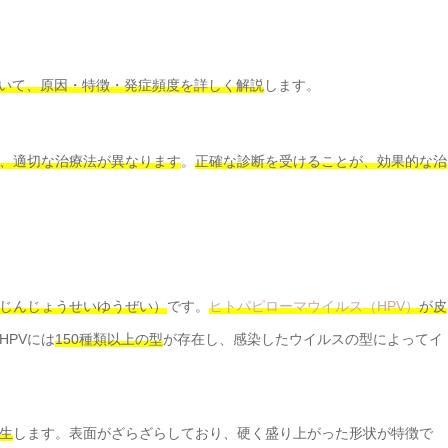
ついて、原因・特徴・発症頻度を詳しく解説
します。
、適切な治療法が異なります
。
正確な診断を受けることが、効果的な治
じんじょうせいゆうぜい）
です。
ヒトパピローマウイルス（HPV）
が皮
HPVには
150種類以上の型
が存在し、感染したウイルスの型によってイ
生
します。表面がざらざらしており、硬く盛り上がった形状が特徴で