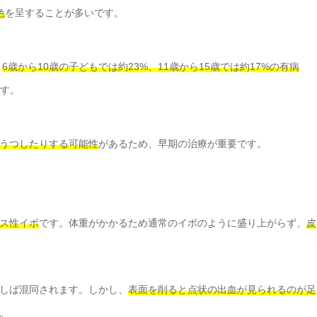
色
を呈することが多いです。
、
6歳から10歳の子どもでは約23%、11歳から15歳では約17%の有病
す。
うつしたりする可能性
があるため、早期の治療が重要です。
ス性イボ
です。体重がかかるため通常のイボのように盛り上がらず、
皮
しば混同されます。しかし、
表面を削ると点状の出血が見られるのが足
。