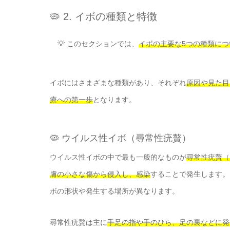
🦠 2. イボの種類と特徴
💡 このセクションでは、
イボの主要な5つの種類に
イボにはさまざまな種類があり、それぞれ
原因や見た目
療への第一歩
となります。
🦠 ウイルス性イボ（尋常性疣贅）
ウイルス性イボの中で最も一般的なものが
尋常性疣贅（
膚の小さな傷から侵入し、感染
することで発生します。
ボの形状や発生する場所が異なります。
尋常性疣贅は主に
手足の指や手のひら、足の裏などに発