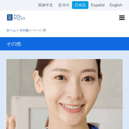
简体中文
한국어
日本語
Español
English
ホーム
»
その他
»
ページ 39
その他