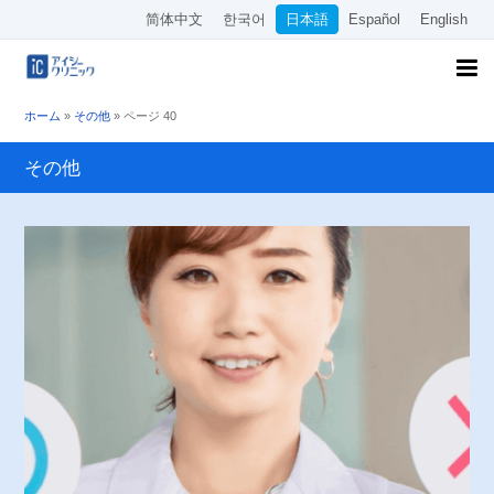
简体中文
한국어
日本語
Español
English
ホーム
»
その他
»
ページ 40
その他