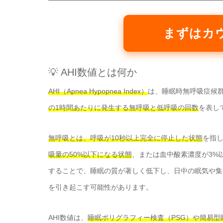
まずはカ
💡 AHI数値とは何か
AHI（Apnea Hypopnea Index）
は、睡眠時無呼吸症候
の1時間あたりに発生する無呼吸と低呼吸の回数
を表し
無呼吸とは、呼吸が10秒以上完全に停止した状態
を指
吸量の50%以下になる状態
、または血中酸素濃度が3%
することで、睡眠の質が著しく低下し、日中の眠気や集
を引き起こす可能性があります。
AHI数値は、
睡眠ポリグラフィー検査（PSG）や簡易型