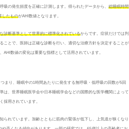
呼吸の発生頻度を正確に計測します。得られたデータから、
総睡眠時間
算したもの
がAHI数値となります。
な診断基準として世界的に標準化されている
からです。症状だけでは判
ることで、医師は正確な診断を行い、適切な治療方針を決定することが
、AHI数値の変化は重要な指標として活用されています。
つまり、睡眠中の1時間あたりに発生する無呼吸・低呼吸の回数が5回
準は、世界睡眠医学会や日本睡眠学会などの国際的な医学機関によって
く採用されています。
知られています。加齢とともに筋肉の緊張が低下し、上気道が狭くなり
がやや高くなる傾向があります。一部の研究では、
65歳以上の高齢者にお