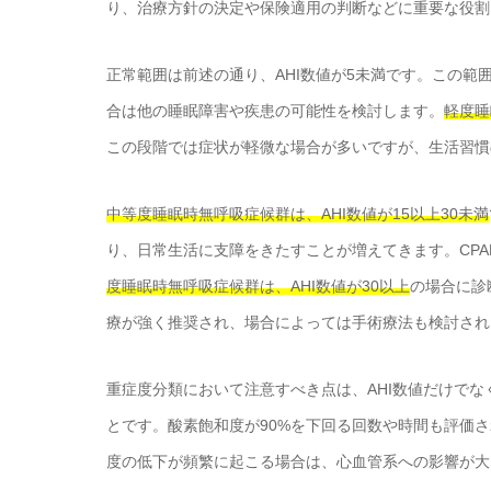
り、治療方針の決定や保険適用の判断などに重要な役割
正常範囲は前述の通り、AHI数値が5未満です。この
合は他の睡眠障害や疾患の可能性を検討します。
軽度睡
この段階では症状が軽微な場合が多いですが、生活習慣
中等度睡眠時無呼吸症候群は、AHI数値が15以上30未満
り、日常生活に支障をきたすことが増えてきます。CP
度睡眠時無呼吸症候群は、AHI数値が30以上
の場合に診
療が強く推奨され、場合によっては手術療法も検討され
重症度分類において注意すべき点は、AHI数値だけでな
とです。酸素飽和度が90%を下回る回数や時間も評価
度の低下が頻繁に起こる場合は、心血管系への影響が大