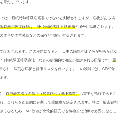
を果たしています。
範囲では、睡眠時無呼吸症候群ではないと判断されますが、症状がある場
眠時無呼吸症候群は、AHI数値が5以上15未満
の場合に診断されます。
の改善や体重減量などの保存的治療が推奨されます。
で診断されます。この段階になると、日中の眠気や疲労感が明らかにな
AP（持続陽圧呼吸療法）などの積極的な治療が検討される段階です。
重
断され、深刻な症状と健康リスクを伴います。この段階では、CPAP治
ます。
く、
血中酸素濃度の低下（酸素飽和度低下指数）
も重要な指標であるこ
され、これらを総合的に判断して重症度が決定されます。特に、酸素飽和
きくなるため、AHI数値が比較的軽度でも積極的な治療が必要になるこ