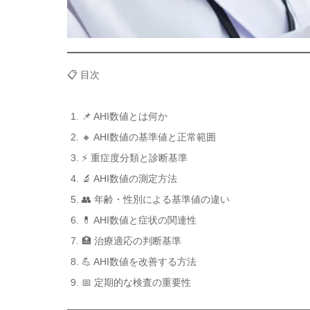
📋 目次
📌 AHI数値とは何か
🔸 AHI数値の基準値と正常範囲
⚡ 重症度分類と診断基準
🔬 AHI数値の測定方法
👥 年齢・性別による基準値の違い
💊 AHI数値と症状の関連性
🏥 治療適応の判断基準
💪 AHI数値を改善する方法
📅 定期的な検査の重要性