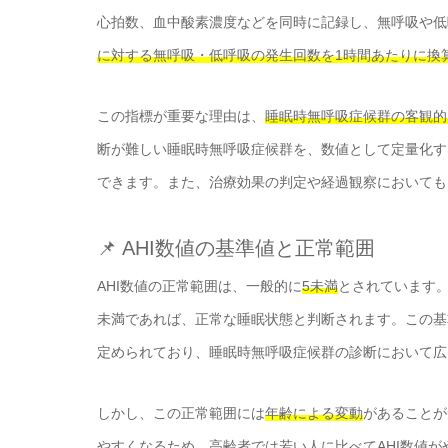
心拍数、血中酸素濃度などを同時に記録し、無呼吸や低
に対する無呼吸・低呼吸の発生回数を1時間あたりに換
この指標が重要な理由は、
睡眠時無呼吸症候群の客観的
断が難しい睡眠時無呼吸症候群を、数値として定量化す
できます。また、治療効果の判定や経過観察においても
📌 AHI数値の基準値と正常範囲
AHI数値の正常範囲は、一般的に
5未満
とされています。
未満であれば、正常な睡眠状態と判断されます。この基
定められており、睡眠時無呼吸症候群の診断において広
しかし、この正常範囲には
年齢による変動
があることが
やすくなるため、高齢者では若い人に比べてAHI数値