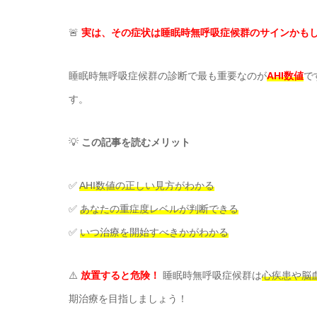
🚨
実は、その症状は睡眠時無呼吸症候群のサインかも
睡眠時無呼吸症候群の診断で最も重要なのが
AHI数値
で
す。
💡
この記事を読むメリット
✅
AHI数値の正しい見方がわかる
✅
あなたの重症度レベルが判断できる
✅
いつ治療を開始すべきかがわかる
⚠️
放置すると危険！
睡眠時無呼吸症候群は
心疾患や脳
期治療を目指しましょう！