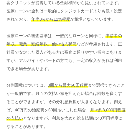
容クリニックが提携している金融機関から提供されています。
医療ローンの金利は一般的にクレジットカードよりも低く設定
されており、
年率8%から12%程度
が相場となっています。
医療ローンの審査基準は、一般的なローンと同様に、
申請者の
年収、職業、勤続年数、他の借入状況
などが考慮されます。正
社員で安定した収入がある方は審査に通りやすい傾向にありま
すが、アルバイトやパートの方でも、一定の収入があれば利用
できる場合があります。
分割回数については、
3回から最大60回程度
まで選択できること
が一般的です。月々の支払い額を抑えたい場合は回数を多くす
ることができますが、その分利息負担が大きくなります。例え
ば、40万円の治療費を60回払いにした場合、
月々約8,000円程度
の支払い
となりますが、利息を含めた総支払額は48万円程度に
なることがあります。