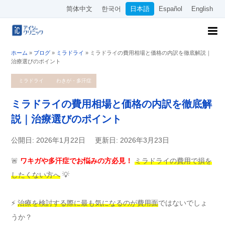
简体中文
한국어
日本語
Español
English
ホーム
»
ブログ
»
ミラドライ
»
ミラドライの費用相場と価格の内訳を徹底解説｜
治療選びのポイント
ミラドライ
わきが・多汗症
ミラドライの費用相場と価格の内訳を徹底解
説｜治療選びのポイント
公開日: 2026年1月22日
更新日: 2026年3月23日
🚨
ワキガや多汗症でお悩みの方必見！
ミラドライの費用で損を
したくない方へ
💡
⚡
治療を検討する際に最も気になるのが費用面
ではないでしょ
うか？