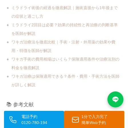
ミラドライ術後の経過を徹底解説｜施術直後から1年後まで
の症状と過ごし方
ミラドライ2回目は必要？効果の持続性と再治療の判断基準
を医師が解説
ワキガ治療法を徹底比較｜手術・注射・外用薬の効果や費
用・特徴を医師が解説
ワキガ手術の費用相場はいくら？保険適用条件や治療法別の
料金を徹底解説
ワキガ治療は保険適用できる？条件・費用・手術方法を医師
が詳しく解説
📚 参考文献
厚生労働省
– 医療保険制度における保険適用の基準や自由診
電話予約
1分で入力完了
0120-780-194
簡単Web予約
療に関する公的な情報。ミラドライが保険適用外である理由