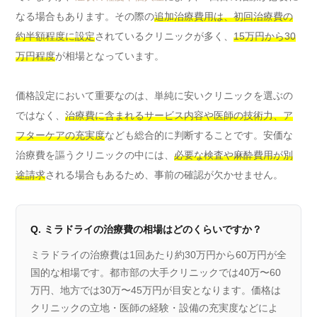
なる場合もあります。その際の
追加治療費用は、初回治療費の
約半額程度に設定
されているクリニックが多く、
15万円から30
万円程度
が相場となっています。
価格設定において重要なのは、単純に安いクリニックを選ぶの
ではなく、
治療費に含まれるサービス内容や医師の技術力、ア
フターケアの充実度
なども総合的に判断することです。安価な
治療費を謳うクリニックの中には、
必要な検査や麻酔費用が別
途請求
される場合もあるため、事前の確認が欠かせません。
Q. ミラドライの治療費の相場はどのくらいですか？
ミラドライの治療費は1回あたり約30万円から60万円が全
国的な相場です。都市部の大手クリニックでは40万〜60
万円、地方では30万〜45万円が目安となります。価格は
クリニックの立地・医師の経験・設備の充実度などによ