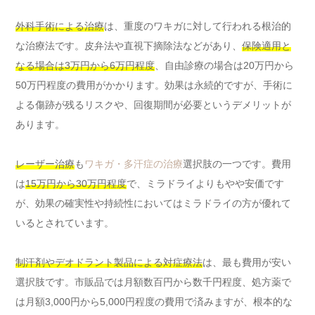
外科手術による治療
は、重度のワキガに対して行われる根治的
な治療法です。皮弁法や直視下摘除法などがあり、
保険適用と
なる場合は3万円から6万円程度
、自由診療の場合は20万円から
50万円程度の費用がかかります。効果は永続的ですが、手術に
よる傷跡が残るリスクや、回復期間が必要というデメリットが
あります。
レーザー治療
も
ワキガ・多汗症の治療
選択肢の一つです。費用
は
15万円から30万円程度
で、ミラドライよりもやや安価です
が、効果の確実性や持続性においてはミラドライの方が優れて
いるとされています。
制汗剤やデオドラント製品による対症療法
は、最も費用が安い
選択肢です。市販品では月額数百円から数千円程度、処方薬で
は月額3,000円から5,000円程度の費用で済みますが、根本的な