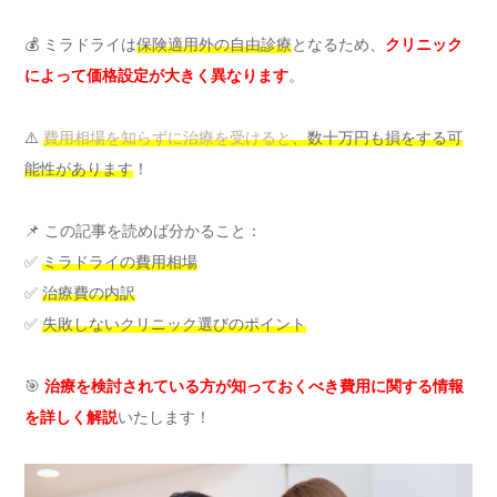
💰 ミラドライは
保険適用外の自由診療
となるため、
クリニック
によって価格設定が大きく異なります
。
⚠️
費用相場を知らずに治療を受けると
、数十万円も損をする可
能性があります
！
📌 この記事を読めば分かること：
✅
ミラドライの費用相場
✅
治療費の内訳
✅
失敗しないクリニック選びのポイント
🎯
治療を検討されている方が知っておくべき費用に関する情報
を詳しく解説
いたします！