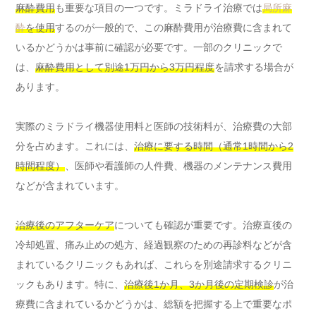
麻酔費用
も重要な項目の一つです。ミラドライ治療では
局所麻
酔
を使用
するのが一般的で、この麻酔費用が治療費に含まれて
いるかどうかは事前に確認が必要です。一部のクリニックで
は、
麻酔費用として別途1万円から3万円程度
を請求する場合が
あります。
実際のミラドライ機器使用料と医師の技術料が、治療費の大部
分を占めます。これには、
治療に要する時間（通常1時間から2
時間程度）
、医師や看護師の人件費、機器のメンテナンス費用
などが含まれています。
治療後のアフターケア
についても確認が重要です。治療直後の
冷却処置、痛み止めの処方、経過観察のための再診料などが含
まれているクリニックもあれば、これらを別途請求するクリニ
ックもあります。特に、
治療後1か月、3か月後の定期検診
が治
療費に含まれているかどうかは、総額を把握する上で重要なポ