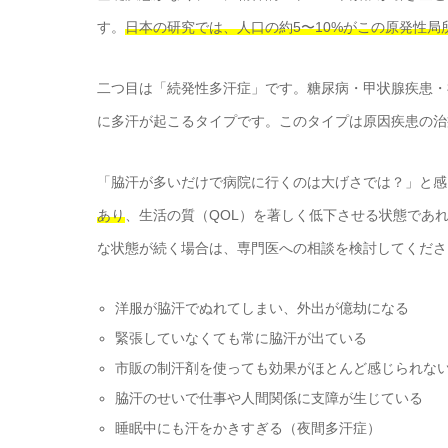
す。
日本の研究では、人口の約5〜10%がこの原発性局
二つ目は「続発性多汗症」です。糖尿病・甲状腺疾患・
に多汗が起こるタイプです。このタイプは原因疾患の治
「脇汗が多いだけで病院に行くのは大げさでは？」と感
あり
、生活の質（QOL）を著しく低下させる状態であ
な状態が続く場合は、専門医への相談を検討してくださ
洋服が脇汗でぬれてしまい、外出が億劫になる
緊張していなくても常に脇汗が出ている
市販の制汗剤を使っても効果がほとんど感じられな
脇汗のせいで仕事や人間関係に支障が生じている
睡眠中にも汗をかきすぎる（夜間多汗症）