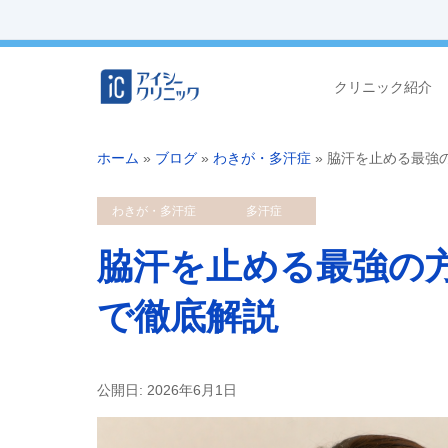
クリニック紹介
ホーム
»
ブログ
»
わきが・多汗症
»
脇汗を止める最強
わきが・多汗症
多汗症
脇汗を止める最強の
で徹底解説
公開日: 2026年6月1日