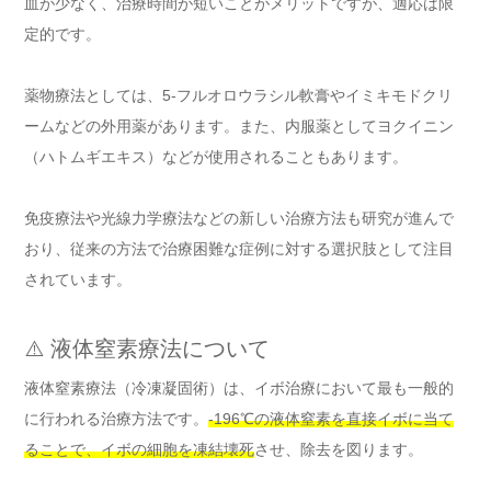
血が少なく、治療時間が短いことがメリットですが、適応は限
定的です。
薬物療法としては、5-フルオロウラシル軟膏やイミキモドクリ
ームなどの外用薬があります。また、内服薬としてヨクイニン
（ハトムギエキス）などが使用されることもあります。
免疫療法や光線力学療法などの新しい治療方法も研究が進んで
おり、従来の方法で治療困難な症例に対する選択肢として注目
されています。
⚠️ 液体窒素療法について
液体窒素療法（冷凍凝固術）は、イボ治療において最も一般的
に行われる治療方法です。
-196℃の液体窒素を直接イボに当て
ることで、イボの細胞を凍結壊死
させ、除去を図ります。