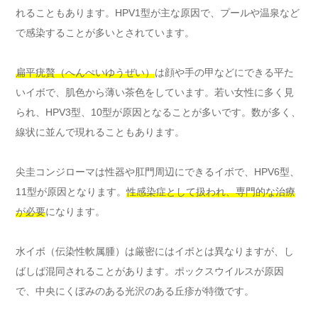
れることもあります。HPV1型が主な原因で、プールや温泉など
で感染することが多いとされています。
扁平疣贅（へんぺいゆうぜい）
は顔や手の甲などにできる平た
いイボで、肌色から薄い茶色をしています。若い女性に多く見
られ、HPV3型、10型が原因となることが多いです。数が多く、
線状に並んで現れることもあります。
尖圭コンジローマは性器や肛門周辺にできるイボで、HPV6型、
11型が原因となります。
性感染症として扱われ、専門的な治療
が必要
になります。
水イボ（伝染性軟属腫）は厳密にはイボとは異なりますが、し
ばしば混同されることがあります。ポックスウイルスが原因
で、中央にくぼみのある光沢のある丘疹が特徴です。