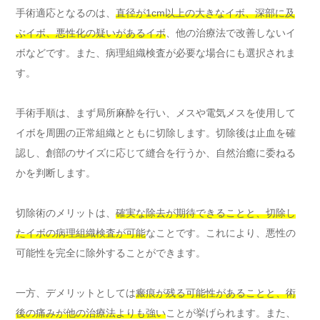
手術適応となるのは、
直径が1cm以上の大きなイボ、深部に及
ぶイボ、悪性化の疑いがあるイボ
、他の治療法で改善しないイ
ボなどです。また、病理組織検査が必要な場合にも選択されま
す。
手術手順は、まず局所麻酔を行い、メスや電気メスを使用して
イボを周囲の正常組織とともに切除します。切除後は止血を確
認し、創部のサイズに応じて縫合を行うか、自然治癒に委ねる
かを判断します。
切除術のメリットは、
確実な除去が期待できることと、切除し
たイボの病理組織検査が可能
なことです。これにより、悪性の
可能性を完全に除外することができます。
一方、デメリットとしては
瘢痕が残る可能性があることと、術
後の痛みが他の治療法よりも強い
ことが挙げられます。また、