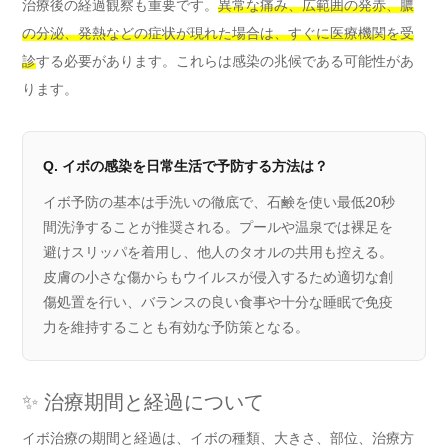
治療後の経過観察も重要です。
異常な痛み、広範囲の発赤、膿
の分泌、発熱などの症状が現れた場合は、すぐに医療機関を受
診
する必要があります。これらは感染の兆候である可能性があ
ります。
Q. イボの感染を日常生活で予防する方法は？
イボ予防の基本は手洗いの徹底で、石鹸を使い最低20秒
間洗浄することが推奨される。プールや温泉では裸足を
避けスリッパを着用し、他人のタオルの共用も控える。
皮膚の小さな傷からもウイルスが侵入するため適切な創
傷処置を行い、バランスの良い食事や十分な睡眠で免疫
力を維持することも有効な予防策となる。
✨ 治療期間と経過について
イボ治療の期間と経過は、イボの種類、大きさ、部位、治療方