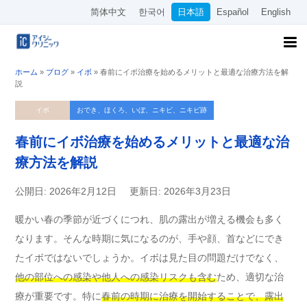
简体中文
한국어
日本語
Español
English
ホーム
»
ブログ
»
イボ
»
春前にイボ治療を始めるメリットと最適な治療方法を解
説
イボ
おでき、ほくろ、いぼ、ニキビ、ニキビ跡
春前にイボ治療を始めるメリットと最適な治
療方法を解説
公開日: 2026年2月12日
更新日: 2026年3月23日
暖かい春の季節が近づくにつれ、肌の露出が増える機会も多く
なります。そんな時期に気になるのが、手や顔、首などにでき
たイボではないでしょうか。イボは見た目の問題だけでなく、
他の部位への感染や他人への感染リスクも含む
ため、適切な治
療が重要です。特に
春前の時期に治療を開始することで、露出