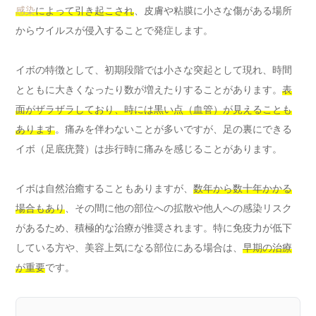
感染
によって引き起こされ
、皮膚や粘膜に小さな傷がある場所
からウイルスが侵入することで発症します。
イボの特徴として、初期段階では小さな突起として現れ、時間
とともに大きくなったり数が増えたりすることがあります。
表
面がザラザラしており、時には黒い点（血管）が見えることも
あります
。痛みを伴わないことが多いですが、足の裏にできる
イボ（足底疣贅）は歩行時に痛みを感じることがあります。
イボは自然治癒することもありますが、
数年から数十年かかる
場合もあり
、その間に他の部位への拡散や他人への感染リスク
があるため、積極的な治療が推奨されます。特に免疫力が低下
している方や、美容上気になる部位にある場合は、
早期の治療
が重要
です。