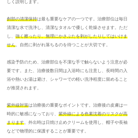
しく説明します。
創部の清潔保持
は最も重要なケアの一つです。治療部位は毎日
清潔な水で洗浄し、清潔なタオルで優しく乾燥させます。ただ
し、
強く擦ったり、無理にかさぶたを剥がしたりしてはいけま
せん
。自然に剥がれ落ちるのを待つことが大切です。
感染予防のため、治療部位を不潔な手で触らないよう注意が必
要です。また、治療後数日間は入浴時にも注意し、長時間の入
浴や熱いお湯は避け、シャワーでの軽い洗浄程度に留めること
が推奨されます。
紫外線対策
は治療後の重要なポイントです。治療後の皮膚は一
時的に敏感になっており、
紫外線による色素沈着のリスクが高
まります
。外出時は日焼け止めクリームを使用し、帽子や長袖
などで物理的に保護することが重要です。