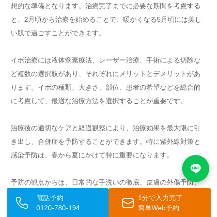
想的な準備となります。治療完了までに必要な期間を考慮する
と、2月頃から治療を始めることで、暖かくなる5月頃には美し
い肌で過ごすことができます。
イボ治療には液体窒素療法、レーザー治療、手術による切除な
ど複数の選択肢があり、それぞれにメリットとデメリットがあ
ります。イボの種類、大きさ、部位、患者の希望などを総合的
に考慮して、最適な治療方法を選択することが重要です。
治療後の適切なケアと経過観察により、治療効果を最大限に引
き出し、合併症を予防することができます。特に紫外線対策と
感染予防は、春から夏にかけて特に重要になります。
予防の観点からは、日常的な手洗いの徹底、皮膚の外傷予防、
免疫力の維持などが効果的です。既存のイボからの感染拡大を
電話予約
1分で入力完了
0120-780-194
簡単Web予約
防ぐことも重要な予防策の一つです。