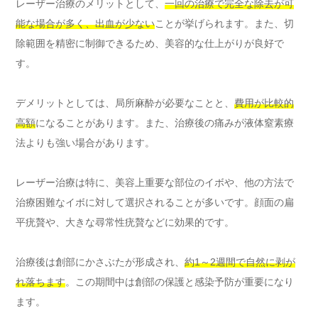
レーザー治療のメリットとして、
一回の治療で完全な除去が可
能な場合が多く、出血が少ない
ことが挙げられます。また、切
除範囲を精密に制御できるため、美容的な仕上がりが良好で
す。
デメリットとしては、局所麻酔が必要なことと、
費用が比較的
高額
になることがあります。また、治療後の痛みが液体窒素療
法よりも強い場合があります。
レーザー治療は特に、美容上重要な部位のイボや、他の方法で
治療困難なイボに対して選択されることが多いです。顔面の扁
平疣贅や、大きな尋常性疣贅などに効果的です。
治療後は創部にかさぶたが形成され、
約1～2週間で自然に剥が
れ落ちます
。この期間中は創部の保護と感染予防が重要になり
ます。