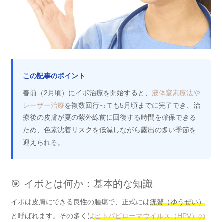
この記事のポイント
春前（2月頃）にイボ治療を開始すると、
液体窒素療法や
レーザー治療
を複数回行っても5月頃までに完了でき、治
療後の皮膚が夏の紫外線前に回復する時間を確保できる
ため、色素沈着リスクを低減しながら露出の多い季節を
迎えられる。
🎯 イボとは何か：基本的な知識
イボは皮膚にできる良性の腫瘍で、正式には
疣贅（ゆうぜい）
と呼ばれます。その多くは
ヒトパピローマウイルス（HPV）の