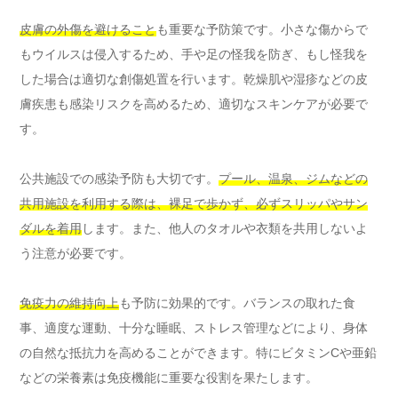
皮膚の外傷を避けること
も重要な予防策です。小さな傷からで
もウイルスは侵入するため、手や足の怪我を防ぎ、もし怪我を
した場合は適切な創傷処置を行います。乾燥肌や湿疹などの皮
膚疾患も感染リスクを高めるため、適切なスキンケアが必要で
す。
公共施設での感染予防も大切です。
プール、温泉、ジムなどの
共用施設を利用する際は、裸足で歩かず、必ずスリッパやサン
ダルを着用
します。また、他人のタオルや衣類を共用しないよ
う注意が必要です。
免疫力の維持向上
も予防に効果的です。バランスの取れた食
事、適度な運動、十分な睡眠、ストレス管理などにより、身体
の自然な抵抗力を高めることができます。特にビタミンCや亜鉛
などの栄養素は免疫機能に重要な役割を果たします。