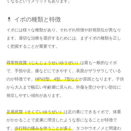
くなるというメリットもあります。
💊 イボの種類と特徴
イボには様々な種類があり、それぞれ特徴や好発部位が異なり
ます。適切な治療を選択するためには、まずイボの種類を正し
く把握することが重要です。
尋常性疣贅（じんじょうせいゆうぜい）
は最も一般的なイボ
で、手指や足、膝などにできやすく、表面がザラザラしている
のが特徴です。
HPV2型、4型、7型など
が原因となります。子供
から大人まで幅広い年齢層に見られ、外傷を受けやすい部位に
発症しやすい傾向があります。
足底疣贅（そくていゆうぜい）
は足の裏にできるイボで、体重
がかかることで皮膚に埋没したような形になることが特徴で
す。
歩行時の痛みを伴うことが多く
、タコやウオノメと間違わ