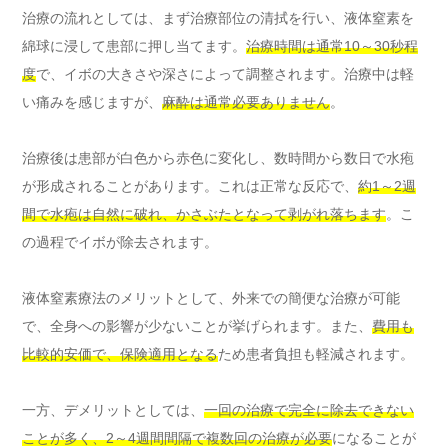
治療の流れとしては、まず治療部位の清拭を行い、液体窒素を
綿球に浸して患部に押し当てます。
治療時間は通常10～30秒程
度
で、イボの大きさや深さによって調整されます。治療中は軽
い痛みを感じますが、
麻酔は通常必要ありません
。
治療後は患部が白色から赤色に変化し、数時間から数日で水疱
が形成されることがあります。これは正常な反応で、
約1～2週
間で水疱は自然に破れ、かさぶたとなって剥がれ落ちます
。こ
の過程でイボが除去されます。
液体窒素療法のメリットとして、外来での簡便な治療が可能
で、全身への影響が少ないことが挙げられます。また、
費用も
比較的安価で、保険適用となる
ため患者負担も軽減されます。
一方、デメリットとしては、
一回の治療で完全に除去できない
ことが多く、2～4週間間隔で複数回の治療が必要
になることが