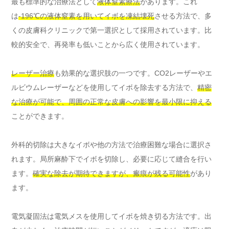
最も標準的な治療法として
液体窒素療法
があります。これ
は
-196℃の液体窒素を用いてイボを凍結壊死
させる方法で、多
くの皮膚科クリニックで第一選択として採用されています。比
較的安全で、再発率も低いことから広く使用されています。
レーザー治療
も効果的な選択肢の一つです。CO2レーザーやエ
ルビウムレーザーなどを使用してイボを除去する方法で、
精密
な治療が可能で、周囲の正常な皮膚への影響を最小限に抑える
ことができます。
外科的切除は大きなイボや他の方法で治療困難な場合に選択さ
れます。局所麻酔下でイボを切除し、必要に応じて縫合を行い
ます。
確実な除去が期待できますが、瘢痕が残る可能性
があり
ます。
電気凝固法は電気メスを使用してイボを焼き切る方法です。出