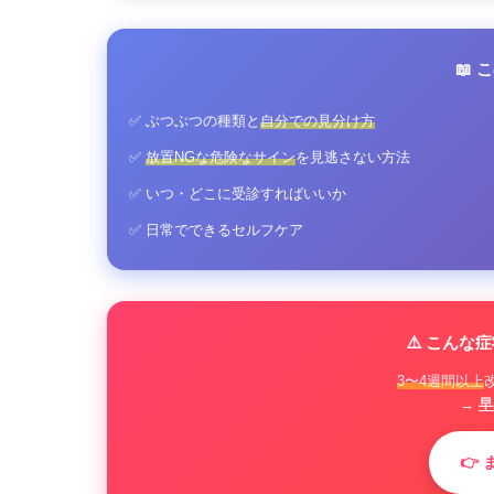
📖
✅ ぶつぶつの種類と
自分での見分け方
✅
放置NGな危険なサイン
を見逃さない方法
✅ いつ・どこに受診すればいいか
✅ 日常でできるセルフケア
⚠️ こん
3〜4週間以上
→
早
👉