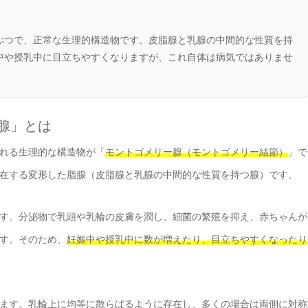
ぶつで、正常な生理的構造物です。皮脂腺と乳腺の中間的な性質を持
中や授乳中に目立ちやすくなりますが、これ自体は病気ではありませ
ー腺」とは
れる生理的な構造物が「
モントゴメリー腺（モントゴメリー結節）
」で
在する変形した脂腺（皮脂腺と乳腺の中間的な性質を持つ腺）です。
す。分泌物で乳頭や乳輪の皮膚を潤し、細菌の繁殖を抑え、赤ちゃんが
す。そのため、
妊娠中や授乳中に数が増えたり、目立ちやすくなったり
ます。乳輪上に均等に散らばるように存在し、多くの場合は両側に対称