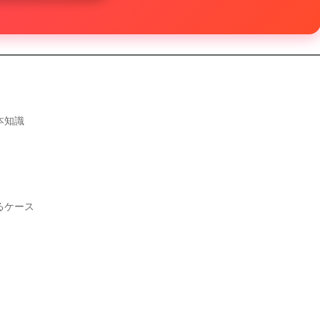
本知識
るケース