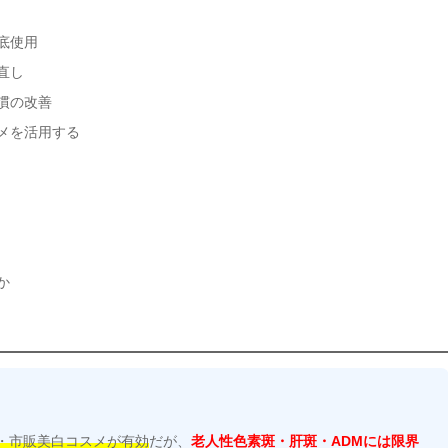
底使用
直し
慣の改善
スメを活用する
か
・市販美白コスメが有効
だが、
老人性色素斑・肝斑・ADMには限界