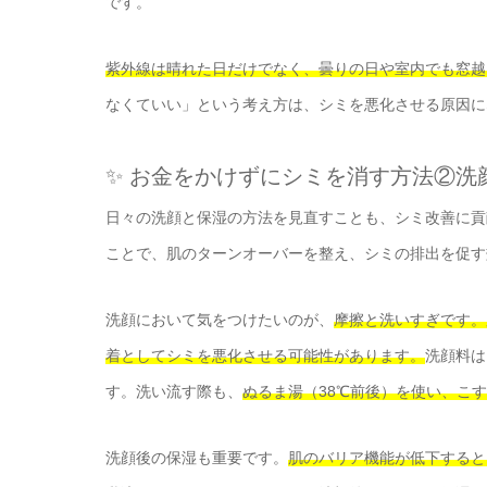
です。
紫外線は晴れた日だけでなく、曇りの日や室内でも窓越
なくていい」という考え方は、シミを悪化させる原因に
✨ お金をかけずにシミを消す方法②洗
日々の洗顔と保湿の方法を見直すことも、シミ改善に貢
ことで、肌のターンオーバーを整え、シミの排出を促す
洗顔において気をつけたいのが、
摩擦と洗いすぎです。
着としてシミを悪化させる可能性があります。
洗顔料は
す。洗い流す際も、
ぬるま湯（38℃前後）を使い、こ
洗顔後の保湿も重要です。
肌のバリア機能が低下すると