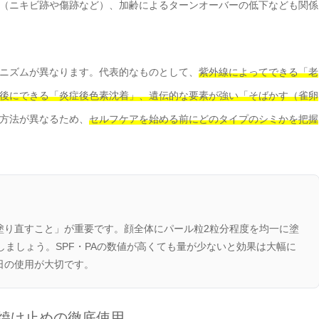
（ニキビ跡や傷跡など）、加齢によるターンオーバーの低下なども関係
ニズムが異なります。代表的なものとして、
紫外線によってできる「老
後にできる「炎症後色素沈着」、遺伝的な要素が強い「そばかす（雀卵
方法が異なるため、
セルフケアを始める前にどのタイプのシミかを把握
塗り直すこと」が重要です。顔全体にパール粒2粒分程度を均一に塗
しましょう。SPF・PAの数値が高くても量が少ないと効果は大幅に
日の使用が大切です。
日焼け止めの徹底使用