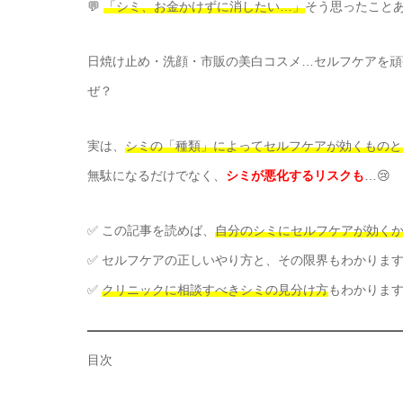
💬
「シミ、お金かけずに消したい…」
そう思ったこと
日焼け止め・洗顔・市販の美白コスメ…セルフケアを頑
ぜ？
実は、
シミの「種類」によってセルフケアが効くものと
無駄になるだけでなく、
シミが悪化するリスクも
…😢
✅ この記事を読めば、
自分のシミにセルフケアが効く
✅ セルフケアの正しいやり方と、その限界もわかりま
✅
クリニックに相談すべきシミの見分け方
もわかりま
目次