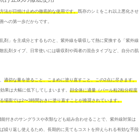
方法が日焼け止めの徹底的な使用です。
既存のシミをこれ以上悪化させ
善への第一歩だからです。
乱剤」を主成分とするものと、紫外線を吸収して熱に変換する「紫外線
散乱剤タイプ、日常使いには吸収剤や両者の混合タイプなど、自分の肌
、
適切な量を塗ること、こまめに塗り直すこと、この2点に尽きます。
の効果は大幅に低下してしまいます。
顔全体に適量（パール粒2粒分程度
る場面では2〜3時間おきに塗り直すことが推奨されています。
機能付きのサングラスや衣類なども組み合わせることで、紫外線対策は
ば繰り返し使えるため、長期的に見てもコストを抑えられる有効な手段