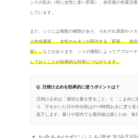
ンスの乱れ（特に女性に多い肝斑）、炎症後の色素沈着
しています。
また、シミには複数の種類があり、それぞれ原因やメカ
人性色素斑」、女性ホルモンが関与する「肝斑」、炎症
斑）」
などがあります。シミの種類によってアプローチ
しておくことが効果的な対策につながります。
Q. 日焼け止めを効果的に使うポイントは？
日焼け止めは「適切な量を塗ること」と「こまめに
り、汗をかいた日や外出時は2〜3時間おきに塗り直
低下します。曇りや室内でも紫外線は届くため、毎
📌 お金をかけずにシミを消す方法①