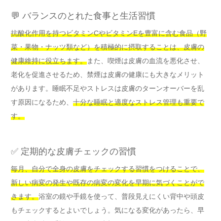
💬 バランスのとれた食事と生活習慣
抗酸化作用を持つビタミンCやビタミンEを豊富に含む食品（野
菜・果物・ナッツ類など）を積極的に摂取することは、皮膚の
健康維持に役立ちます。
また、喫煙は皮膚の血流を悪化させ、
老化を促進させるため、禁煙は皮膚の健康にも大きなメリット
があります。睡眠不足やストレスは皮膚のターンオーバーを乱
す原因になるため、
十分な睡眠と適度なストレス管理も重要で
す。
✅ 定期的な皮膚チェックの習慣
毎月、自分で全身の皮膚をチェックする習慣をつけることで、
新しい病変の発生や既存の病変の変化を早期に気づくことがで
きます。
浴室の鏡や手鏡を使って、普段見えにくい背中や頭皮
もチェックするとよいでしょう。気になる変化があったら、早