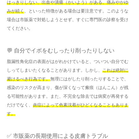
はっきりしない、出血や潰瘍（かいよう）がある、痛みやかゆ
みが続く
、といった特徴がある場合は要注意です。このような
場合は市販薬で対処しようとせず、すぐに専門医の診察を受け
てください。
💬 自分でイボをむしったり削ったりしない
脂漏性角化症の表面がはがれかけていると、ついつい自分でむ
しってしまいたくなることがあります。しかし、
これは絶対に
避けるべき行為です。
無理にはがしたり削ったりすることで、
感染のリスクが高まり、傷が深くなって瘢痕（はんこん）が残
る可能性があります。また、不完全な除去では病変が再発する
だけでなく、
炎症によって色素沈着がひどくなることもありま
す。
✅ 市販薬の長期使用による皮膚トラブル