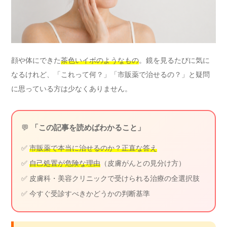
顔や体にできた
茶色いイボのようなもの
。鏡を見るたびに気に
なるけれど、「これって何？」「市販薬で治せるの？」と疑問
に思っている方は少なくありません。
💬
「この記事を読めばわかること」
✅
市販薬で本当に治せるのか？正直な答え
✅
自己処置が危険な理由
（皮膚がんとの見分け方）
✅ 皮膚科・美容クリニックで受けられる治療の全選択肢
✅ 今すぐ受診すべきかどうかの判断基準