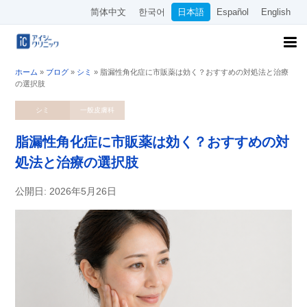
简体中文
한국어
日本語
Español
English
ホーム
»
ブログ
»
シミ
»
脂漏性角化症に市販薬は効く？おすすめの対処法と治療
の選択肢
シミ
一般皮膚科
脂漏性角化症に市販薬は効く？おすすめの対
処法と治療の選択肢
公開日: 2026年5月26日