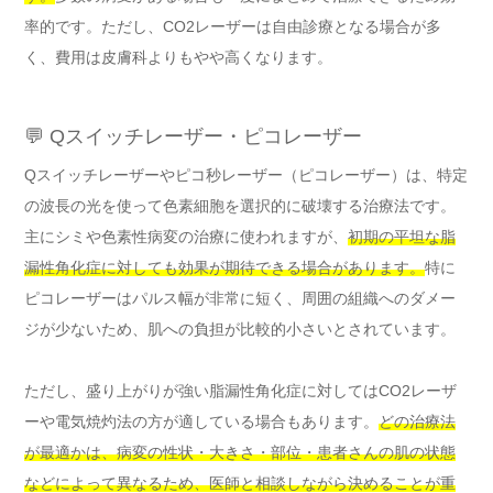
率的です。ただし、CO2レーザーは自由診療となる場合が多
く、費用は皮膚科よりもやや高くなります。
💬 Qスイッチレーザー・ピコレーザー
Qスイッチレーザーやピコ秒レーザー（ピコレーザー）は、特定
の波長の光を使って色素細胞を選択的に破壊する治療法です。
主にシミや色素性病変の治療に使われますが、
初期の平坦な脂
漏性角化症に対しても効果が期待できる場合があります。
特に
ピコレーザーはパルス幅が非常に短く、周囲の組織へのダメー
ジが少ないため、肌への負担が比較的小さいとされています。
ただし、盛り上がりが強い脂漏性角化症に対してはCO2レーザ
ーや電気焼灼法の方が適している場合もあります。
どの治療法
が最適かは、病変の性状・大きさ・部位・患者さんの肌の状態
などによって異なるため、医師と相談しながら決めることが重