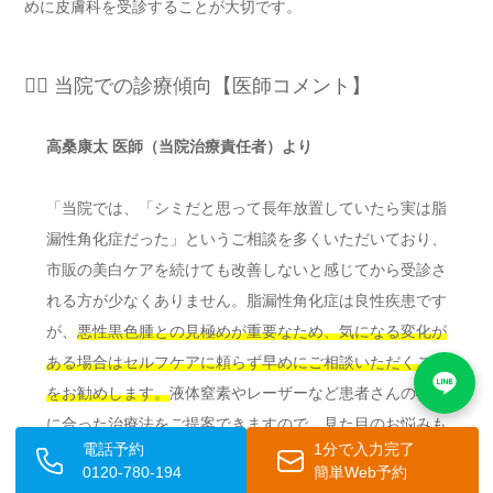
めに皮膚科を受診することが大切です。
👨‍⚕️ 当院での診療傾向【医師コメント】
高桑康太 医師（当院治療責任者）より
「当院では、「シミだと思って長年放置していたら実は脂
漏性角化症だった」というご相談を多くいただいており、
市販の美白ケアを続けても改善しないと感じてから受診さ
れる方が少なくありません。脂漏性角化症は良性疾患です
が、
悪性黒色腫との見極めが重要なため、気になる変化が
ある場合はセルフケアに頼らず早めにご相談いただくこと
をお勧めします。
液体窒素やレーザーなど患者さんの状態
に合った治療法をご提案できますので、見た目のお悩みも
電話予約
1分で入力完了
含めてお気軽にご来院ください。」
0120-780-194
簡単Web予約