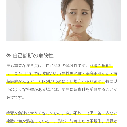
🌟 自己診断の危険性
最も重要な注意点は、自己診断の危険性です。
脂漏性角化症
は、見た目だけでは皮膚がん（悪性黒色腫・基底細胞がん・有
棘細胞がんなど）と区別がつきにくい場合があります。
特に以
下のような特徴がある場合は、早急に皮膚科を受診することが
必要です。
病変が急速に大きくなっている、色が不均一（黒・茶・赤など
複数の色が混在している）、形が非対称または不規則、境界が