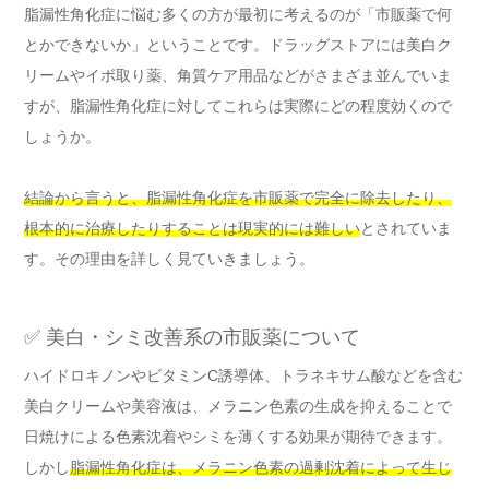
脂漏性角化症に悩む多くの方が最初に考えるのが「市販薬で何
とかできないか」ということです。ドラッグストアには美白ク
リームやイボ取り薬、角質ケア用品などがさまざま並んでいま
すが、脂漏性角化症に対してこれらは実際にどの程度効くので
しょうか。
結論から言うと、脂漏性角化症を市販薬で完全に除去したり、
根本的に治療したりすることは現実的には難しい
とされていま
す。その理由を詳しく見ていきましょう。
✅ 美白・シミ改善系の市販薬について
ハイドロキノンやビタミンC誘導体、トラネキサム酸などを含む
美白クリームや美容液は、メラニン色素の生成を抑えることで
日焼けによる色素沈着やシミを薄くする効果が期待できます。
しかし
脂漏性角化症は、メラニン色素の過剰沈着によって生じ