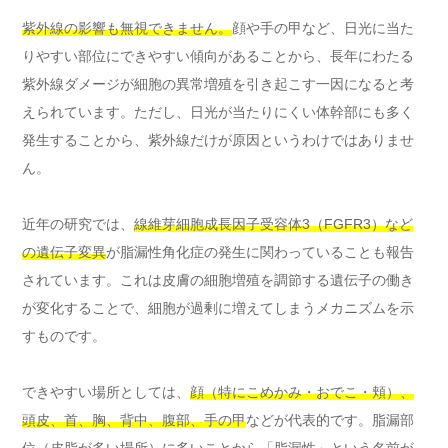
紫外線の影響も無視できません。
顔や手の甲など、日光に当た
りやすい部位にできやすい傾向があることから、長年にわたる
紫外線ダメージが細胞の異常増殖を引き起こす一因になると考
えられています。ただし、日光が当たりにくい体幹部にも多く
発生することから、紫外線だけが原因というわけではありませ
ん。
近年の研究では、
線維芽細胞成長因子受容体3（FGFR3）など
の遺伝子変異
が脂漏性角化症の発生に関わっていることも報告
されています。これは皮膚の細胞増殖を調節する遺伝子の働き
が変化することで、細胞が過剰に増えてしまうメカニズムを示
すものです。
できやすい場所としては、
顔（特にこめかみ・おでこ・頬）、
頭皮、首、胸、背中、腹部、手の甲
などが代表的です。脂漏部