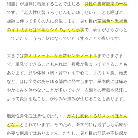
細胞）が過剰に増殖することで生じる、
良性の皮膚腫瘍の一種
です。「老人性疣贅（ろうじんせいゆうぜい）」とも呼ばれ、
加齢に伴って多くの人に発生します。見た目は
茶褐色〜黒褐色
のイボ状または平坦なシミのような形状
で、表面がざらざらと
していたり、うろこ状になっていたりすることが多いです。
大きさは
数ミリメートルから数センチメートル
までさまざま
で、単発でできることもあれば、複数が集まってできることも
あります。顔や体幹（胸・背中）を中心に、手の甲や腕、頭皮
など、ほぼ全身のあらゆる部位に発生します。基本的には痛み
やかゆみを伴わないことが多いですが、衣類との摩擦や発汗に
よって炎症を起こし、かゆみや痛みが生じることもあります。
脂漏性角化症は悪性ではなく、
がんに変化するリスクはほとん
どない
とされています。そのため、医学的には必ずしも治療が
必要な疾患ではありません。ただし、見た目の問題や不快感か