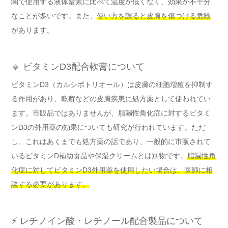
関で使用する液体窒素に比べて温度が低くなく、効果が不十分
なことが多いです。また、
使い方を誤ると皮膚を傷つける危険
があります。
🔸 ビタミンD3配合軟膏について
ビタミンD3（カルシポトリオール）は皮膚の細胞増殖を抑制す
る作用があり、乾癬などの皮膚疾患に処方薬として使われてい
ます。市販品ではありませんが、脂漏性角化症に対するビタミ
ンD3の外用薬の効果についても研究が行われています。ただ
し、これはあくまでも処方薬の話であり、一般的に市販されて
いるビタミンD補助食品や保湿クリームとは別物です。
脂漏性角
化症に対してビタミンD3外用薬を使用したい場合は、医師に相
談する必要があります。
⚡ レチノイン酸・レチノール配合製品について