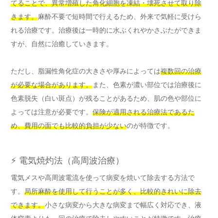
てることで、異常増殖した角化細胞を凍結・壊死させて取り除
きます。
麻酔不要で短時間で行えるため、外来で気軽に受けら
れる治療です。治療後は一時的に水ぶくれやかさぶたができま
すが、自然に治癒していきます。
ただし、脂漏性角化症の大きさや厚みによっては
複数回の治療
が必要な場合があります。
また、色素が濃い部位では治療後に
色素脱失（白い斑点）が残ることがあるため、肌の色や部位に
よっては注意が必要です。
保険が適用される治療法であるた
め、費用の面でも比較的負担が少ない
のが特徴です。
⚡ 電気焼灼法（高周波治療）
電気メスや高周波電流を使って病変を焼いて除去する方法で
す。
局所麻酔を使用して行うことが多く、比較的きれいに除去
できます。
小さな病変から大きな病変まで幅広く対応でき、液