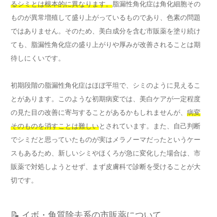
るシミとは根本的に異なります。
脂漏性角化症は角化細胞その
ものが異常増殖して盛り上がっているものであり、色素の問題
ではありません。そのため、美白成分を含む市販薬を塗り続け
ても、脂漏性角化症の盛り上がりや厚みが改善されることは期
待しにくいです。
初期段階の脂漏性角化症はほぼ平坦で、シミのように見えるこ
とがあります。このような初期病変では、美白ケアが一定程度
の見た目の改善に寄与することがあるかもしれませんが、
病変
そのものを消すことは難しい
とされています。また、自己判断
でシミだと思っていたものが実はメラノーマだったというケー
スもあるため、新しいシミやほくろが急に変化した場合は、市
販薬で対処しようとせず、まず皮膚科で診断を受けることが大
切です。
📝 イボ・角質除去系の市販薬について