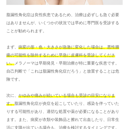
脂漏性角化症は良性疾患であるため、治療は必ずしも急ぐ必要
はありませんが、いくつかの状況では早めに専門医を受診する
ことが勧められます。
まず、
病変の形・色・大きさが急激に変化した場合は、悪性腫
瘍の可能性を除外するために早急に皮膚科を受診してくださ
い。
メラノーマは早期発見・早期治療が特に重要な疾患です。
自己判断で「これは脂漏性角化症だろう」と放置することは危
険です。
次に、
かゆみや痛みが続いている場合も受診の目安になりま
す。
脂漏性角化症が炎症を起こしていたり、感染を伴っていた
りする可能性があり、適切な処置や薬が必要になることがあり
ます。また、病変が衣類や装飾品と擦れて出血したり、日常生
活に支障が出ている場合も、治療を検討するタイミングです。