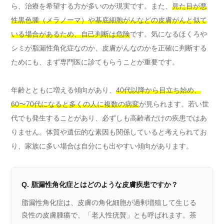
ら、治療を希望する方が多いのが現実です。また、
見た目が悪
性黒色腫（メラノーマ）や基底細胞がんなどの皮膚がんと似て
いる場合があるため、自己判断は危険
です。気になるほくろや
シミが脂漏性角化症なのか、皮膚がんなのかを正確に判断する
ためにも、まず専門医に診てもらうことが重要です。
年齢とともに増える傾向があり、
40代以降から目立ち始め、
60〜70代になると多くの人に複数の病変
が見られます。若い世
代でも発生することがあり、必ずしも高齢者だけの疾患ではあ
りません。体質や遺伝的な素因も関係していると考えられてお
り、家族に多い場合は自分にも出やすい傾向があります。
Q. 脂漏性角化症とはどのような皮膚疾患ですか？
脂漏性角化症は、皮膚の角化細胞が過剰増殖して生じる
良性の皮膚腫瘍で、「老人性疣贅」とも呼ばれます。茶