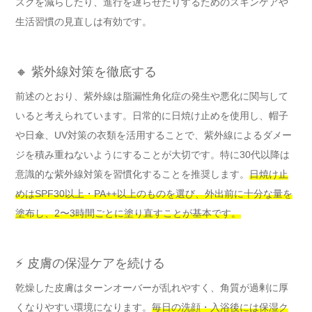
スクを減らしたり、進行を遅らせたりするためのスキンケアや
生活習慣の見直しは有効です。
🔸 紫外線対策を徹底する
前述のとおり、紫外線は脂漏性角化症の発生や悪化に関与して
いると考えられています。日常的に日焼け止めを使用し、帽子
や日傘、UV対策の衣類を活用することで、紫外線によるダメー
ジを積み重ねないようにすることが大切です。特に30代以降は
意識的な紫外線対策を習慣化することを推奨します。
日焼け止
めはSPF30以上・PA++以上のものを選び、外出前に十分な量を
塗布し、2〜3時間ごとに塗り直すことが基本です。
⚡ 皮膚の保湿ケアを続ける
乾燥した皮膚はターンオーバーが乱れやすく、角質が過剰に厚
くなりやすい環境になります。
毎日の洗顔・入浴後には保湿ク