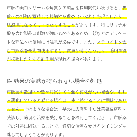
市販の美白クリームや角質ケア製品を長期間使い続けると、
皮
膚への刺激が蓄積して接触性皮膚炎（かぶれ）を起こしたり、
敏感肌になってしまったりすること
があります。特にサリチル
酸を含む製品は刺激が強いものもあるため、顔などのデリケー
トな部位への使用には注意が必要です。また、
ステロイドを含
む市販薬を長期間使用すると、皮膚が薄くなったり、毛細血管
が拡張したりする副作用
が現れる場合があります。
📝 効果の実感が得られない場合の対処
市販薬を数週間〜数ヶ月試しても全く変化がない場合や、むし
ろ悪化していると感じる場合は、使い続けることに意味はあり
ません。
そのような場合は、早めに皮膚科または美容皮膚科を
受診し、適切な治療を受けることを検討してください。市販薬
での対処に固執することで、適切な治療を受けるタイミングを
逃してしまうことがあります。