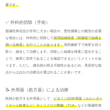
要です。
✅ 外科的切除（手術）
脂漏性角化症が非常に大きい場合や、悪性腫瘍との鑑別が必要
な場合には、外科的に切除して
病理組織検査（顕微鏡で組織を
調べる検査）を行うことがあります。
局所麻酔下で病変を切り
取り、縫合して治療します。切除した組織を検査に提出するこ
とで、確実に良性であることを確認できるというメリットがあ
ります。ただし、縫合跡が残る可能性があるため、美容的な観
点からはほかの治療法が選ばれることが多いです。
📝 外用薬（処方薬）による治療
医師が処方する外用薬として、
ビタミンD3外用薬（カルシポト
リオール軟膏など）やトリクロロ酢酸（TCA）
などが脂漏性角