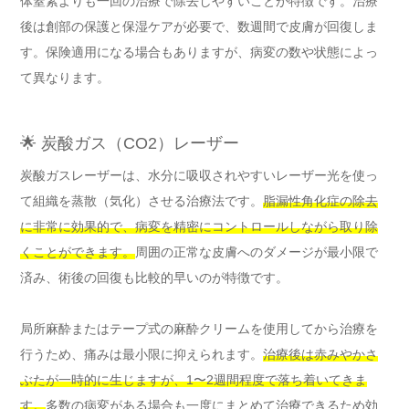
体窒素よりも一回の治療で除去しやすいことが特徴です。治療
後は創部の保護と保湿ケアが必要で、数週間で皮膚が回復しま
す。保険適用になる場合もありますが、病変の数や状態によっ
て異なります。
🌟 炭酸ガス（CO2）レーザー
炭酸ガスレーザーは、水分に吸収されやすいレーザー光を使っ
て組織を蒸散（気化）させる治療法です。
脂漏性角化症の除去
に非常に効果的で、病変を精密にコントロールしながら取り除
くことができます。
周囲の正常な皮膚へのダメージが最小限で
済み、術後の回復も比較的早いのが特徴です。
局所麻酔またはテープ式の麻酔クリームを使用してから治療を
行うため、痛みは最小限に抑えられます。
治療後は赤みやかさ
ぶたが一時的に生じますが、1〜2週間程度で落ち着いてきま
す。
多数の病変がある場合も一度にまとめて治療できるため効