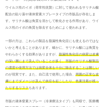
ウイルス性のイボ（尋常性疣贅）に対して使われるサリチル酸
配合の貼り薬や液体窒素スプレータイプの市販品が存在しま
す。サリチル酸は角質を溶かして軟化させる作用があり、ウイ
ルス性のイボの角質を除去するためによく使われます。
一部の方は、これらの製品を脂漏性角化症にも使えるのではな
いかと考えることがあります。確かに、サリチル酸には角質を
やわらかくする効果がありますが、
脂漏性角化症の病変は皮膚
の深い層にまで及んでいることが多く、市販のサリチル酸製品
の濃度や使用方法では病変全体を十分に除去することは難しい
のが現実です。また、自己流で使用した場合、
周囲の正常な皮
膚にまでダメージが及んで炎症を起こしたり、色素沈着が残っ
たりするリスク
もあります。
市販の液体窒素スプレー（冷凍療法タイプ）も同様で、医療機