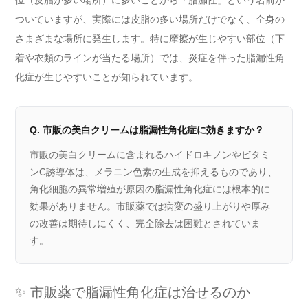
位（皮脂が多い場所）に多いことから「脂漏性」という名前が
ついていますが、実際には皮脂の多い場所だけでなく、全身の
さまざまな場所に発生します。特に摩擦が生じやすい部位（下
着や衣類のラインが当たる場所）では、炎症を伴った脂漏性角
化症が生じやすいことが知られています。
Q. 市販の美白クリームは脂漏性角化症に効きますか？
市販の美白クリームに含まれるハイドロキノンやビタミ
ンC誘導体は、メラニン色素の生成を抑えるものであり、
角化細胞の異常増殖が原因の脂漏性角化症には根本的に
効果がありません。市販薬では病変の盛り上がりや厚み
の改善は期待しにくく、完全除去は困難とされていま
す。
✨ 市販薬で脂漏性角化症は治せるのか