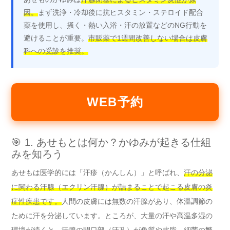
因。
まず洗浄・冷却後に抗ヒスタミン・ステロイド配合
薬を使用し、掻く・熱い入浴・汗の放置などのNG行動を
避けることが重要。
市販薬で1週間改善しない場合は皮膚
科への受診を推奨。
WEB予約
🎯 1. あせもとは何か？かゆみが起きる仕組
みを知ろう
あせもは医学的には「汗疹（かんしん）」と呼ばれ、
汗の分泌
に関わる汗腺（エクリン汗腺）が詰まることで起こる皮膚の炎
症性疾患です。
人間の皮膚には無数の汗腺があり、体温調節の
ために汗を分泌しています。ところが、大量の汗や高温多湿の