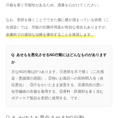
汗腺を塞ぐ可能性があるため、適量を心がけてください。
なお、患部を掻くことでできた傷に膿が溜まっている状態（二
次感染）では、市販の抗菌外用薬が有効な場合もありますが、
皮膚科での適切な治療を優先することを推奨します。
Q. あせもを悪化させるNG行動にはどんなものがあります
か
主なNG行動は5つあります。①患部を爪で掻く（二次感
染・悪循環の原因）、②熱いお風呂への長時間入浴（炎
症悪化）、③汗をかいたまま放置する、④通気性の悪い
化学繊維の衣服を着用する、⑤香料・防腐剤を多く含む
ボディケア製品を患部に使用する、です。
🔍 6. かゆみを悪化させるNG行動