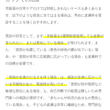
市販薬や日常ケアだけでは対処しきれないケースも多くありま
す。以下のような状況に当てはまる場合は、早めに皮膚科を受
診することを強くおすすめします。
受診の目安として、まず
「市販薬を1週間程度使用しても改善が
見られない、または悪化している場合」
が挙げられます。ま
た、「患部が化膿している（黄色や緑色の膿が出ている）場
合」や「患部が非常に広範囲に広がっている場合」も皮膚科で
の治療が必要です。
「発熱や全身のだるさを伴う場合」は、感染が全身に広がって
いる可能性があり、緊急性が高いです。
「患部が顔や陰部など
敏感な部位にある場合」も、自己判断での処置は難しいため専
門家への相談が適切です。「赤ちゃんや幼児のあせもが悪化し
ている場合」も、子どもの皮膚は非常に繊細なため、専門的な