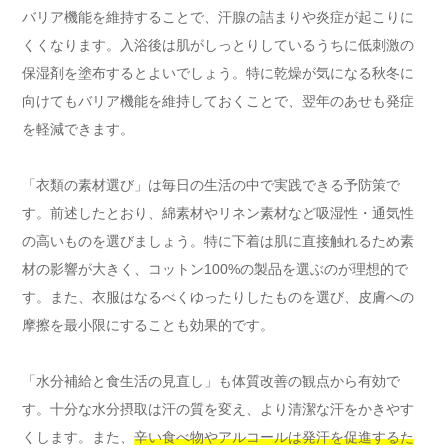
バリア機能を維持することで、汗腺の詰まりや炎症が起こりに
くくなります。入浴後は肌がしっとりしているうちに低刺激の
保湿剤を塗布するとよいでしょう。特に乾燥が気になる秋冬に
向けてもバリア機能を維持しておくことで、翌年のあせも発症
を軽減できます。
「衣類の素材選び」は毎日の生活の中で実践できる予防策で
す。前述したとおり、綿素材やリネン素材など吸湿性・通気性
の高いものを選びましょう。特に下着は肌に直接触れるため素
材の影響が大きく、コットン100%の製品を選ぶのが理想的で
す。また、衣服はなるべくゆったりしたものを選び、皮膚への
摩擦を最小限にすることも効果的です。
「水分補給と食生活の見直し」も体質改善の観点から有効で
す。十分な水分摂取は汗の質を変え、より清潔な汗をかきやす
くします。また、
辛い食べ物やアルコールは発汗を促進するた