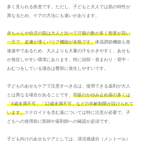
多く見られる疾患です。ただし、子どもと大人では肌の特性が
異なるため、ケアの方法にも違いがあります。
赤ちゃんや幼児の肌は大人と比べて汗腺の数が多く密度が高い
一方で、皮膚が薄くバリア機能が未熟です。
体温調節機能も発
達途中であるため、大人よりも大量の汗をかきやすく、あせも
が発症しやすい環境にあります。特に頭部・首まわり・背中・
おむつをしている場合は臀部に発生しやすいです。
子どものあせもケアで注意すべき点は、使用できる薬剤が大人
とは異なる場合があることです。
市販のかゆみ止め薬の多くは
「6歳未満不可」「12歳未満不可」などの年齢制限が設けられて
います。
ステロイドを含む薬については特に注意が必要で、子
どもへの使用前に医師や薬剤師への確認が必須です。
子ども向けのあせもケアとしては、清涼感成分（メントール）