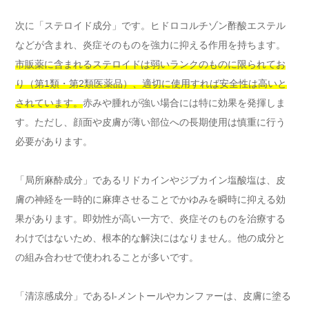
次に「ステロイド成分」です。ヒドロコルチゾン酢酸エステル
などが含まれ、炎症そのものを強力に抑える作用を持ちます。
市販薬に含まれるステロイドは弱いランクのものに限られてお
り（第1類・第2類医薬品）、適切に使用すれば安全性は高いと
されています。
赤みや腫れが強い場合には特に効果を発揮しま
す。ただし、顔面や皮膚が薄い部位への長期使用は慎重に行う
必要があります。
「局所麻酔成分」であるリドカインやジブカイン塩酸塩は、皮
膚の神経を一時的に麻痺させることでかゆみを瞬時に抑える効
果があります。即効性が高い一方で、炎症そのものを治療する
わけではないため、根本的な解決にはなりません。他の成分と
の組み合わせで使われることが多いです。
「清涼感成分」であるl-メントールやカンファーは、皮膚に塗る