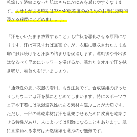
乾燥して過敏になった肌はさらにかゆみを感じやすくなりま
す。
あせもがある時期は38〜40度程度のぬるめのお湯に短時間
浸かる程度にとどめましょう。
「汗をかいたまま放置すること」も症状を悪化させる原因にな
ります。汗は蒸発すれば無害ですが、衣服に吸収されたまま皮
膚に触れ続けると汗腺の詰まりを促進します。運動後や外出後
はなるべく早めにシャワーを浴びるか、濡れたタオルで汗を拭
き取り、着替えを行いましょう。
「通気性の悪い衣服の着用」も要注意です。合成繊維のぴった
りしたウェアは汗を肌にとどめてしまいます。特にスポーツウ
ェアや下着には吸湿速乾性のある素材を選ぶことが大切です。
ただし、一部の速乾素材は汗を蒸発させるために皮膚を乾燥さ
せる特性があり、人によっては刺激になることもあります。肌
に直接触れる素材は天然繊維を選ぶのが無難です。