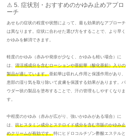
⚠️ 5. 症状別・おすすめのかゆみ止めアプロ
ーチ
あせもの症状の程度や状態によって、最も効果的なアプローチ
は異なります。症状に合わせた選び方をすることで、より早く
かゆみを解消できます。
軽度のかゆみ（赤みや発疹が少なく、かゆみも軽い場合）に
は、
清涼感成分を含むローションや亜鉛華（酸化亜鉛）入りの
製品が適しています。
亜鉛華は収れん作用と保護作用があり、
患部の湿り気を取り除いて皮膚を保護する効果があります。パ
ウダー状の製品を塗布することで、汗の管理もしやすくなりま
す。
中程度のかゆみ（赤みが広がり、強いかゆみがある場合）に
は、
抗ヒスタミン成分とステロイド成分を含む市販のかゆみ止
めクリームが有効です。
特にヒドロコルチゾン酢酸エステルと