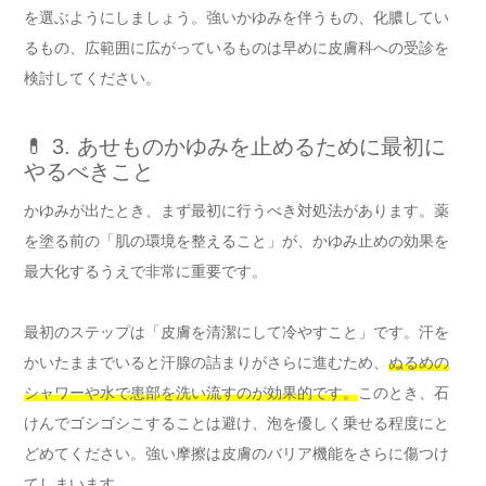
を選ぶようにしましょう。強いかゆみを伴うもの、化膿してい
るもの、広範囲に広がっているものは早めに皮膚科への受診を
検討してください。
💊 3. あせものかゆみを止めるために最初に
やるべきこと
かゆみが出たとき、まず最初に行うべき対処法があります。薬
を塗る前の「肌の環境を整えること」が、かゆみ止めの効果を
最大化するうえで非常に重要です。
最初のステップは「皮膚を清潔にして冷やすこと」です。汗を
かいたままでいると汗腺の詰まりがさらに進むため、
ぬるめの
シャワーや水で患部を洗い流すのが効果的です。
このとき、石
けんでゴシゴシこすることは避け、泡を優しく乗せる程度にと
どめてください。強い摩擦は皮膚のバリア機能をさらに傷つけ
てしまいます。