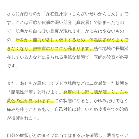
さらに深刻なのが「深在性汗疹（しんざいせいかんしん）」で
す。これは汗腺が皮膚の深い部分（真皮層）で詰まったもの
で、肌色から白っぽい丘疹が現れます。かゆみは少ないもの
の、
汗をかく能力が著しく低下するため、体温調節がうまくで
きなくなり、熱中症のリスクが高まります。
熱帯地域に長期滞
在している人などに見られる重篤な状態で、医師の診察が必要
です。
また、あせもが悪化してブドウ球菌などに二次感染した状態を
「膿疱性汗疹」と呼びます。
発疹の中心部に膿が溜まり、白や
黄色の点が見られます。
この状態になると、かゆみだけでなく
痛みを伴うこともあり、自己対処は難しいため皮膚科での治療
が推奨されます。
自分の症状がどのタイプに当てはまるかを確認し、適切なケア