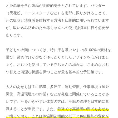
と亜鉛華を含む製品が比較的安全とされています。パウダー
（天花粉、コーンスターチなど）を患部に振りかけることで、
汗の吸収と清爽感を維持する方法も伝統的に用いられています
が、吸い込み防止のため赤ちゃんへの使用は慎重に行う必要が
あります。
子どもの衣類については、特に汗を吸いやすい綿100%の素材を
選び、締め付けが少なくゆったりとしたデザインを心がけまし
ょう。おむつを使用している赤ちゃんの場合は、こまめなおむ
つ替えと清潔な状態を保つことが最も基本的な予防策です。
大人のあせもは主に肥満、多汗症、運動習慣、仕事環境（屋外
労働、高温環境での作業）などが発症に関係していることが多
いです。汗をかきやすい体質の方は、汗腺の管理を日常的に意
識することが重要です。また、
最近では高齢者の間でもあせも
が増えており、これは体温調節機能の低下と免疫機能の変化が