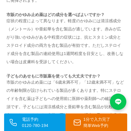
に発揮されます。
市販のかゆみ止め薬はどの成分を選べばよいですか？
症状の程度によって異なります。軽度のかゆみには清涼感成分
（メントール）や亜鉛華を含む製品が適しています。赤みが広
がり強いかゆみがある中程度の症状には、抗ヒスタミン成分と
ステロイド成分の両方を含む製品が有効です。ただしステロイ
ド成分を含む製品の連続使用は1週間程度を目安とし、改善しな
い場合は皮膚科を受診してください。
子どものあせもに市販薬を使っても大丈夫ですか？
市販のかゆみ止め薬には「6歳未満不可」「12歳未満不可」など
の年齢制限が設けられている製品が多くあります。特にステロ
イドを含む薬は子どもへの使用前に医師や薬剤師への確認が必
須です。子どもには清涼感成分と亜鉛華を含む製品が比較的安
全とされていますが、症状が悪化している場合は早めに皮膚科
電話予約
1分で入力完了
を受診することをおすすめします。
0120-780-194
簡単Web予約