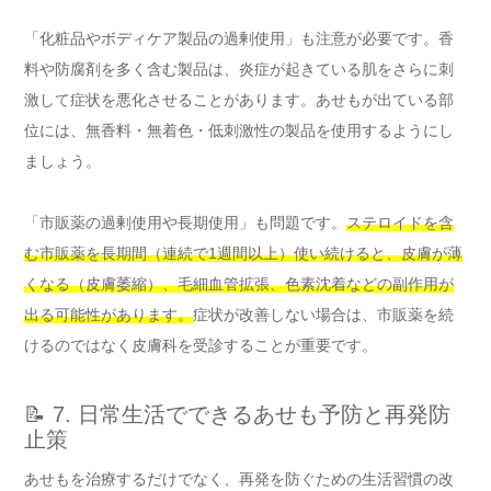
「化粧品やボディケア製品の過剰使用」も注意が必要です。香
料や防腐剤を多く含む製品は、炎症が起きている肌をさらに刺
激して症状を悪化させることがあります。あせもが出ている部
位には、無香料・無着色・低刺激性の製品を使用するようにし
ましょう。
「市販薬の過剰使用や長期使用」も問題です。
ステロイドを含
む市販薬を長期間（連続で1週間以上）使い続けると、皮膚が薄
くなる（皮膚萎縮）、毛細血管拡張、色素沈着などの副作用が
出る可能性があります。
症状が改善しない場合は、市販薬を続
けるのではなく皮膚科を受診することが重要です。
📝 7. 日常生活でできるあせも予防と再発防
止策
あせもを治療するだけでなく、再発を防ぐための生活習慣の改