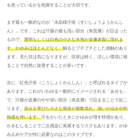
を患っているかを把握することが大切です。
まず最も一般的なのが「水晶様汗疹（すいしょうようかんし
ん）」です。これは汗腺の最も浅い部分（角質層）が詰まった
もので、
透明もしくは白色の小さな水泡が皮膚表面に現れま
す。かゆみはほとんどなく、
触るとプチプチとした感触があり
ます。見た目は気になりますが、症状は軽く、涼しい環境に移
ることで自然に改善することが多いです。
次に「紅色汗疹（こうしょくかんしん）」と呼ばれるタイプが
あります。これがいわゆる一般的にイメージされる「あせも」
で、汗腺が皮膚のやや深い部分（表皮層）で詰まることで起こ
ります。
赤みを帯びた小さな発疹が複数現れ、強いかゆみや灼
熱感を伴います。
汗をかいたときにかゆみが増す特徴があり、
かきむしることで二次感染に発展するリスクもあります。かゆ
み止めケアが特に必要なのはこのタイプです。