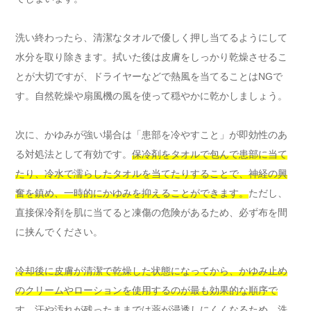
洗い終わったら、清潔なタオルで優しく押し当てるようにして
水分を取り除きます。拭いた後は皮膚をしっかり乾燥させるこ
とが大切ですが、ドライヤーなどで熱風を当てることはNGで
す。自然乾燥や扇風機の風を使って穏やかに乾かしましょう。
次に、かゆみが強い場合は「患部を冷やすこと」が即効性のあ
る対処法として有効です。
保冷剤をタオルで包んで患部に当て
たり、冷水で濡らしたタオルを当てたりすることで、神経の興
奮を鎮め、一時的にかゆみを抑えることができます。
ただし、
直接保冷剤を肌に当てると凍傷の危険があるため、必ず布を間
に挟んでください。
冷却後に皮膚が清潔で乾燥した状態になってから、かゆみ止め
のクリームやローションを使用するのが最も効果的な順序で
す。
汗や汚れが残ったままでは薬が浸透しにくくなるため、洗