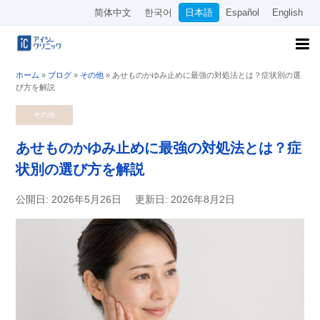
简体中文
한국어
日本語
Español
English
ホーム
»
ブログ
»
その他
»
あせものかゆみ止めに最強の対処法とは？症状別の選
び方を解説
その他
あせものかゆみ止めに最強の対処法とは？症
状別の選び方を解説
公開日: 2026年5月26日
更新日: 2026年8月2日