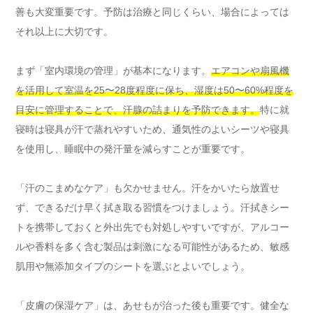
善も大変重要です。予防は治療と同じくらい、場合によっては
それ以上に大切です。
まず「室内環境の管理」が基本になります。
エアコンや扇風機
を活用して室温を25〜28度程度に保ち、湿度は50〜60%程度を
目安に管理することで、汗腺の詰まりを予防できます。
特に就
寝時は寝具が汗で蒸れやすいため、通気性のよいシーツや寝具
を使用し、睡眠中の発汗量を減らすことが重要です。
「汗のこまめなケア」も欠かせません。汗をかいたら放置せ
ず、できるだけ早く拭き取る習慣をつけましょう。汗拭きシー
トを携帯しておくと外出先でも対処しやすいですが、アルコー
ルや香料を多く含む製品は刺激になる可能性があるため、敏感
肌用や無添加タイプのシートを選ぶとよいでしょう。
「皮膚の保湿ケア」は、あせもが治った後も重要です。健全な