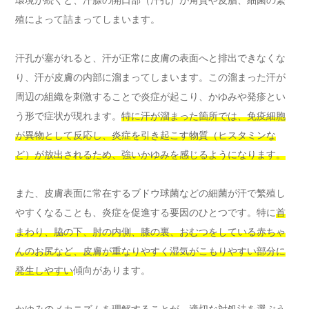
環境が続くと、汗腺の開口部（汗孔）が角質や皮脂、細菌の繁
殖によって詰まってしまいます。
汗孔が塞がれると、汗が正常に皮膚の表面へと排出できなくな
り、汗が皮膚の内部に溜まってしまいます。この溜まった汗が
周辺の組織を刺激することで炎症が起こり、かゆみや発疹とい
う形で症状が現れます。
特に汗が溜まった箇所では、免疫細胞
が異物として反応し、炎症を引き起こす物質（ヒスタミンな
ど）が放出されるため、強いかゆみを感じるようになります。
また、皮膚表面に常在するブドウ球菌などの細菌が汗で繁殖し
やすくなることも、炎症を促進する要因のひとつです。特に
首
まわり、脇の下、肘の内側、膝の裏、おむつをしている赤ちゃ
んのお尻など、皮膚が重なりやすく湿気がこもりやすい部分に
発生しやすい
傾向があります。