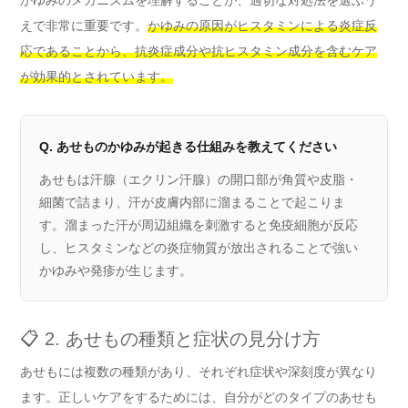
かゆみのメカニズムを理解することが、適切な対処法を選ぶう
えで非常に重要です。
かゆみの原因がヒスタミンによる炎症反
応であることから、抗炎症成分や抗ヒスタミン成分を含むケア
が効果的とされています。
Q. あせものかゆみが起きる仕組みを教えてください
あせもは汗腺（エクリン汗腺）の開口部が角質や皮脂・
細菌で詰まり、汗が皮膚内部に溜まることで起こりま
す。溜まった汗が周辺組織を刺激すると免疫細胞が反応
し、ヒスタミンなどの炎症物質が放出されることで強い
かゆみや発疹が生じます。
📋 2. あせもの種類と症状の見分け方
あせもには複数の種類があり、それぞれ症状や深刻度が異なり
ます。正しいケアをするためには、自分がどのタイプのあせも