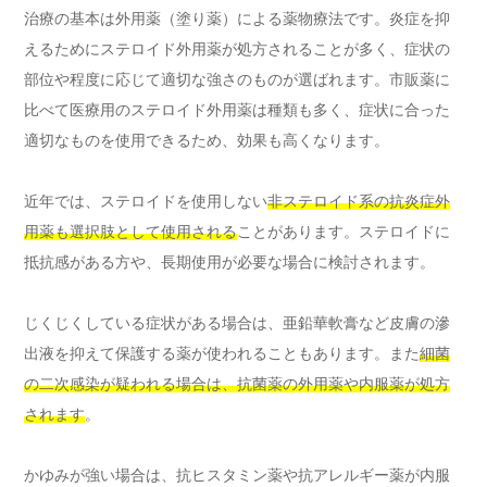
治療の基本は外用薬（塗り薬）による薬物療法です。炎症を抑
えるためにステロイド外用薬が処方されることが多く、症状の
部位や程度に応じて適切な強さのものが選ばれます。市販薬に
比べて医療用のステロイド外用薬は種類も多く、症状に合った
適切なものを使用できるため、効果も高くなります。
近年では、ステロイドを使用しない
非ステロイド系の抗炎症外
用薬も選択肢として使用される
ことがあります。ステロイドに
抵抗感がある方や、長期使用が必要な場合に検討されます。
じくじくしている症状がある場合は、亜鉛華軟膏など皮膚の滲
出液を抑えて保護する薬が使われることもあります。また
細菌
の二次感染が疑われる場合は、抗菌薬の外用薬や内服薬が処方
されます
。
かゆみが強い場合は、抗ヒスタミン薬や抗アレルギー薬が内服