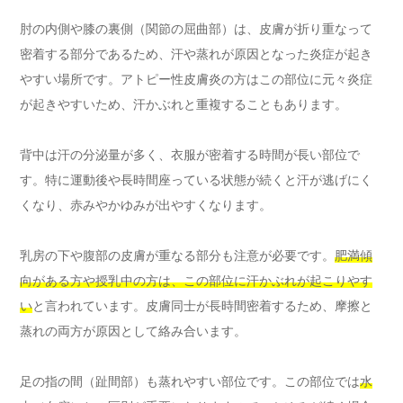
肘の内側や膝の裏側（関節の屈曲部）は、皮膚が折り重なって
密着する部分であるため、汗や蒸れが原因となった炎症が起き
やすい場所です。アトピー性皮膚炎の方はこの部位に元々炎症
が起きやすいため、汗かぶれと重複することもあります。
背中は汗の分泌量が多く、衣服が密着する時間が長い部位で
す。特に運動後や長時間座っている状態が続くと汗が逃げにく
くなり、赤みやかゆみが出やすくなります。
乳房の下や腹部の皮膚が重なる部分も注意が必要です。
肥満傾
向がある方や授乳中の方は、この部位に汗かぶれが起こりやす
い
と言われています。皮膚同士が長時間密着するため、摩擦と
蒸れの両方が原因として絡み合います。
足の指の間（趾間部）も蒸れやすい部位です。この部位では
水