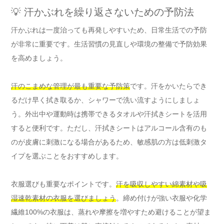
💡 汗かぶれを繰り返さないための予防法
汗かぶれは一度治っても再発しやすいため、日常生活での予防
が非常に重要です。生活習慣の見直しや環境の整備で予防効果
を高めましょう。
汗のこまめな管理が最も重要な予防策
です。汗をかいたらでき
るだけ早く拭き取るか、シャワーで洗い流すようにしましょ
う。外出中や運動時は携帯できるタオルや汗拭きシートを活用
すると便利です。ただし、汗拭きシートはアルコール含有のも
のが皮膚に刺激になる場合があるため、敏感肌の方は低刺激タ
イプを選ぶことをおすすめします。
衣服選びも重要なポイントです。
汗を吸収しやすい綿素材や吸
湿速乾素材の衣服を選びましょう
。締め付けが強い衣服や化学
繊維100%の衣服は、蒸れや摩擦を増やすため避けることが望ま