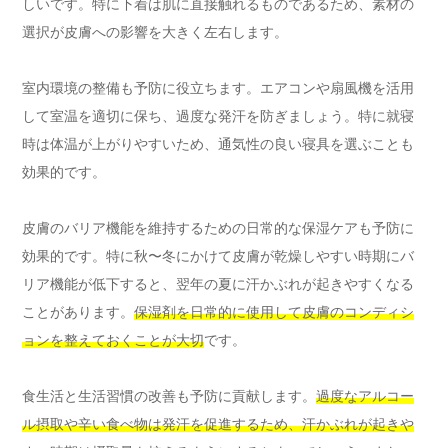
しいです。特に下着は肌に直接触れるものであるため、素材の
選択が皮膚への影響を大きく左右します。
室内環境の整備も予防に役立ちます。エアコンや扇風機を活用
して室温を適切に保ち、過度な発汗を防ぎましょう。特に就寝
時は体温が上がりやすいため、通気性の良い寝具を選ぶことも
効果的です。
皮膚のバリア機能を維持するための日常的な保湿ケアも予防に
効果的です。特に秋〜冬にかけて皮膚が乾燥しやすい時期にバ
リア機能が低下すると、翌年の夏に汗かぶれが起きやすくなる
ことがあります。
保湿剤を日常的に使用して皮膚のコンディシ
ョンを整えておくことが大切
です。
食生活と生活習慣の改善も予防に貢献します。
過度なアルコー
ル摂取や辛い食べ物は発汗を促進するため、汗かぶれが起きや