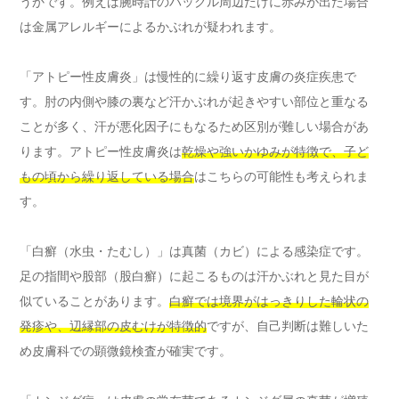
うかです。例えば腕時計のバックル周辺だけに赤みが出た場合
は金属アレルギーによるかぶれが疑われます。
「アトピー性皮膚炎」は慢性的に繰り返す皮膚の炎症疾患で
す。肘の内側や膝の裏など汗かぶれが起きやすい部位と重なる
ことが多く、汗が悪化因子にもなるため区別が難しい場合があ
ります。アトピー性皮膚炎は
乾燥や強いかゆみが特徴で、子ど
もの頃から繰り返している場合
はこちらの可能性も考えられま
す。
「白癬（水虫・たむし）」は真菌（カビ）による感染症です。
足の指間や股部（股白癬）に起こるものは汗かぶれと見た目が
似ていることがあります。
白癬では境界がはっきりした輪状の
発疹や、辺縁部の皮むけが特徴的
ですが、自己判断は難しいた
め皮膚科での顕微鏡検査が確実です。