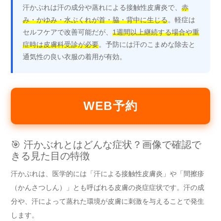
汗かぶれは汗の成分や蒸れによる接触性皮膚炎で、
赤
み・かゆみ・水ぶくれが首・脇・背中に生じる
。軽症は
セルフケアで改善可能だが、
1週間以上継続する場合や重
症時は皮膚科受診が必要
。予防には汗のこまめな除去と
通気性の良い衣服の着用が有効。
WEB予約
🎯 汗かぶれとはどんな症状？画像で確認で
きる見た目の特徴
汗かぶれは、医学的には「汗による接触性皮膚炎」や「間擦疹
（かんさつしん）」とも呼ばれる皮膚の炎症症状です。汗の成
分や、汗によって蒸れた環境が皮膚に刺激を与えることで発生
します。