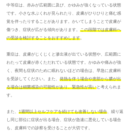
中等症は、赤みが広範囲に及び、かゆみが強くなっている状態
です。小さな水ぶくれが見られたり、皮膚がひりひりと痛む感
覚を伴ったりすることがあります。かいてしまうことで皮膚が
傷つき、症状が広がる傾向があります。
この段階では皮膚科へ
の受診を検討することをおすすめします
。
重症は、皮膚がじくじくと滲出液が出ている状態や、広範囲に
わたって皮膚が赤くただれている状態です。かゆみや痛みが強
く、夜間も症状のために眠れないほどの場合は、早急に皮膚科
を受診してください。また、
発熱を伴う場合や患部から膿が出
る場合は細菌感染の可能性があり、緊急性が高い
と考えられま
す。
また、
1週間以上セルフケアを続けても改善しない場合
、繰り返
し同じ部位に症状が出る場合、症状が急速に悪化している場合
も、皮膚科での診察を受けることが大切です。