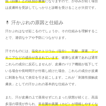
虫（白癬）との区別が重要
になりますので、かゆみが続く場合
は皮膚科を受診してしっかりと診断を受けることが大切です。
💊 汗かぶれの原因と仕組み
汗かぶれはなぜ起こるのでしょうか。その仕組みを理解するこ
とで、適切なケアや予防につながります。
汗そのものには、
塩化ナトリウム（塩分）、乳酸、尿素、アン
モニアなどの成分が含まれています
。健康な皮膚であれば通常
これらの成分に反応しませんが、皮膚のバリア機能が低下して
いる場合や長時間汗が付着し続けた場合、これらの成分が皮膚
に刺激を与えて炎症を引き起こします。これが「刺激性接触皮
膚炎」としての汗かぶれの基本的な仕組みです。
また、汗が皮膚の上で蒸発せずにたまった状態が続くと、高温
多湿の環境が作られ、
常在菌や真菌（カビ）が増殖しやすくな