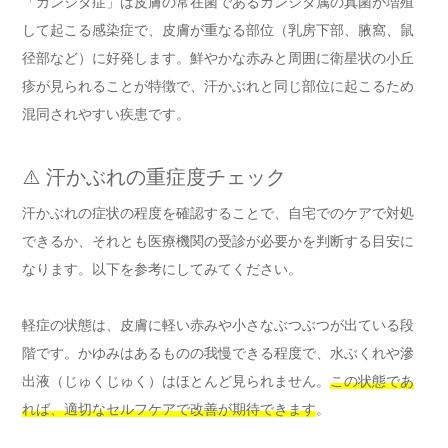
「カンジダ症」は皮膚の常在菌であるカンジダ属の真菌が増殖
して起こる感染症で、皮膚が重なる部位（乳房下部、腋窩、鼠
径部など）に好発します。鮮やかな赤みと周囲に衛星状の小丘
疹が見られることが特徴で、汗かぶれと同じ部位に起こるため
混同されやすい疾患です。
⚠️ 汗かぶれの重症度チェック
汗かぶれの症状の程度を確認することで、自宅でのケアで対処
できるか、それとも医療機関の受診が必要かを判断する目安に
なります。以下を参考にしてみてください。
軽症の状態は、皮膚に軽い赤みや小さなぶつぶつが出ている段
階です。かゆみはあるものの我慢できる程度で、水ぶくれや滲
出液（じゅくじゅく）はほとんど見られません。
この状態であ
れば、適切なセルフケアで改善が期待できます
。