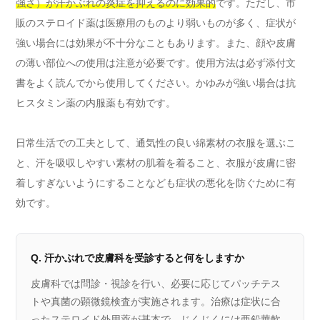
強さ）が汗かぶれの炎症を抑えるのに効果的
です。ただし、市
販のステロイド薬は医療用のものより弱いものが多く、症状が
強い場合には効果が不十分なこともあります。また、顔や皮膚
の薄い部位への使用は注意が必要です。使用方法は必ず添付文
書をよく読んでから使用してください。かゆみが強い場合は抗
ヒスタミン薬の内服薬も有効です。
日常生活での工夫として、通気性の良い綿素材の衣服を選ぶこ
と、汗を吸収しやすい素材の肌着を着ること、衣服が皮膚に密
着しすぎないようにすることなども症状の悪化を防ぐために有
効です。
Q. 汗かぶれで皮膚科を受診すると何をしますか
皮膚科では問診・視診を行い、必要に応じてパッチテス
トや真菌の顕微鏡検査が実施されます。治療は症状に合
ったステロイド外用薬が基本で、じくじくには亜鉛華軟