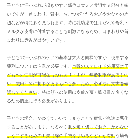
子どもに汗かぶれが起きやすい部位は大人と共通する部分も多
いですが、首まわり、背中、おむつが当たるお尻やおなかの周
辺などが特に多く見られます。特に乳幼児ではよだれや母乳・
ミルクが皮膚に付着することも刺激になるため、口まわりや首
まわりに赤みが出やすいです。
子どもの汗かぶれのケアの基本は大人と同様ですが、使用する
薬剤については注意が必要です。
市販のステロイド外用薬は子
どもへの使用が可能なものもありますが、年齢制限があるもの
や、使用部位に制限があるものも多いため、必ず添付文書を確
認してください
。特に顔への使用は皮膚が薄く吸収量が多くな
るため慎重に行う必要があります。
子どもの場合、かゆくてかいてしまうことで症状が急速に悪化
することがあります。なるべく
爪を短く切っておき、かかない
ようにするための工夫（綿の手袋をはめるなど）が有効
な場合