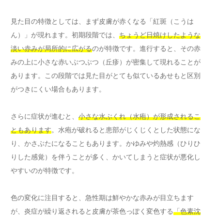
見た目の特徴としては、まず皮膚が赤くなる「紅斑（こうは
ん）」が現れます。初期段階では、
ちょうど日焼けしたような
淡い赤みが局所的に広がる
のが特徴です。進行すると、その赤
みの上に小さな赤いぶつぶつ（丘疹）が密集して現れることが
あります。この段階では見た目がとても似ているあせもと区別
がつきにくい場合もあります。
さらに症状が進むと、
小さな水ぶくれ（水疱）が形成されるこ
ともあります
。水疱が破れると患部がじくじくとした状態にな
り、かさぶたになることもあります。かゆみや灼熱感（ひりひ
りした感覚）を伴うことが多く、かいてしまうと症状が悪化し
やすいのが特徴です。
色の変化に注目すると、急性期は鮮やかな赤みが目立ちます
が、炎症が繰り返されると皮膚が茶色っぽく変色する
「色素沈