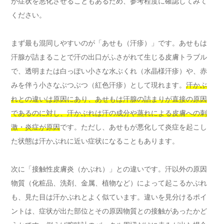
が症状を悪化させることもあるため、参考程度に確認してみて
ください。
まず最も混同しやすいのが「あせも（汗疹）」です。あせもは
汗腺が詰まることで汗の出口がふさがれて生じる皮膚トラブル
で、透明または白っぽい小さな水ぶくれ（水晶様汗疹）や、赤
みを伴う小さなぶつぶつ（紅色汗疹）として現れます。
汗かぶ
れとの違いは原因にあり、あせもは汗腺の詰まりが直接の原因
であるのに対し、汗かぶれは汗の成分や蒸れによる皮膚への刺
激・炎症が原因
です。ただし、あせもが悪化して炎症を起こし
た状態は汗かぶれに近い症状になることもあります。
次に「接触性皮膚炎（かぶれ）」との違いです。汗以外の原因
物質（化粧品、洗剤、金属、植物など）によって起こるかぶれ
も、見た目は汗かぶれとよく似ています。違いを見分けるポイ
ントは、症状が出た部位とその原因物質との接触があったかど