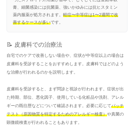
膏、細菌感染には抗菌薬、強いかゆみには抗ヒスタミン
薬内服薬が処方されます。
軽症〜中等症は1〜2週間で改
善するケースが多い
です。
📝 皮膚科での治療法
自宅でのケアで改善しない場合や、症状が中等症以上の場合は
皮膚科を受診することをおすすめします。皮膚科ではどのよう
な治療が行われるのかを説明します。
皮膚科を受診すると、まず問診と視診が行われます。症状が出
た時期、部位、悪化因子、使用している化粧品や洗剤、アレル
ギーの既往歴などについて確認されます。必要に応じて
パッチ
テスト（原因物質を特定するためのアレルギー検査）
や真菌の
顕微鏡検査が行われることもあります。