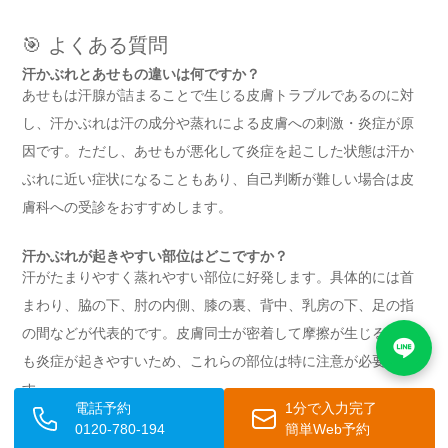
🎯 よくある質問
汗かぶれとあせもの違いは何ですか？
あせもは汗腺が詰まることで生じる皮膚トラブルであるのに対
し、汗かぶれは汗の成分や蒸れによる皮膚への刺激・炎症が原
因です。ただし、あせもが悪化して炎症を起こした状態は汗か
ぶれに近い症状になることもあり、自己判断が難しい場合は皮
膚科への受診をおすすめします。
汗かぶれが起きやすい部位はどこですか？
汗がたまりやすく蒸れやすい部位に好発します。具体的には首
まわり、脇の下、肘の内側、膝の裏、背中、乳房の下、足の指
の間などが代表的です。皮膚同士が密着して摩擦が生じる部位
も炎症が起きやすいため、これらの部位は特に注意が必要で
す。
電話予約
1分で入力完了
0120-780-194
簡単Web予約
汗かぶれは自宅でケアできますか？