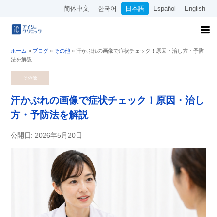
简体中文
한국어
日本語
Español
English
ホーム
»
ブログ
»
その他
»
汗かぶれの画像で症状チェック！原因・治し方・予防
法を解説
その他
汗かぶれの画像で症状チェック！原因・治し
方・予防法を解説
公開日: 2026年5月20日