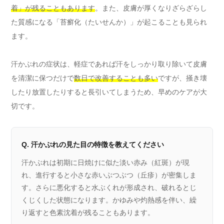
着」が残ることもあります
。また、皮膚が厚くなりざらざらし
た質感になる「苔癬化（たいせんか）」が起こることも見られ
ます。
汗かぶれの症状は、軽症であれば汗をしっかり取り除いて皮膚
を清潔に保つだけで
数日で改善することも多い
ですが、掻き壊
したり放置したりすると長引いてしまうため、早めのケアが大
切です。
Q. 汗かぶれの見た目の特徴を教えてください
汗かぶれは初期に日焼けに似た淡い赤み（紅斑）が現
れ、進行すると小さな赤いぶつぶつ（丘疹）が密集しま
す。さらに悪化すると水ぶくれが形成され、破れるとじ
くじくした状態になります。かゆみや灼熱感を伴い、繰
り返すと色素沈着が残ることもあります。