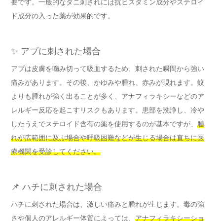
要です。一般的なダニ刺されには抗ヒスタミン成分やステロイ
ド成分の入った薬が効果的です。
✨ アブに刺された場合
アブは皮膚を噛み切って吸血するため、刺された瞬間から強い
痛みがあります。その後、かゆみや腫れ、赤みが現れます。蚊
よりも腫れが強く出ることが多く、アナフィラキシーなどのア
レルギー反応を起こすリスクもあります。患部を洗浄し、冷や
したうえでステロイド含有の薬を使用するのが基本ですが、
腫
れが広範囲に及ぶ場合や呼吸困難などが生じる場合は直ちに医
療機関を受診してください。
📌 ハチに刺された場合
ハチに刺された場合は、激しい痛みと腫れが生じます。毒の強
さや個人のアレルギー体質によっては、
アナフィラキシーショ