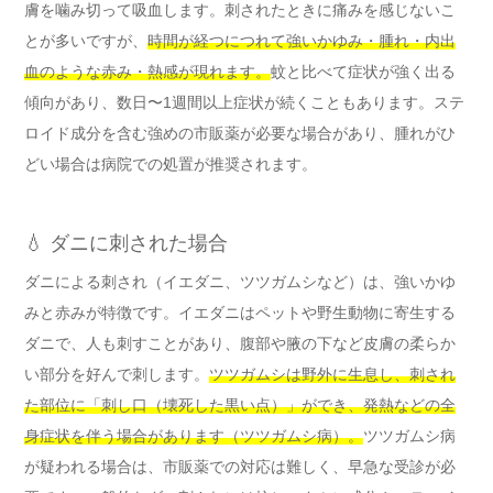
膚を噛み切って吸血します。刺されたときに痛みを感じないこ
とが多いですが、
時間が経つにつれて強いかゆみ・腫れ・内出
血のような赤み・熱感が現れます。
蚊と比べて症状が強く出る
傾向があり、数日〜1週間以上症状が続くこともあります。ステ
ロイド成分を含む強めの市販薬が必要な場合があり、腫れがひ
どい場合は病院での処置が推奨されます。
💧 ダニに刺された場合
ダニによる刺され（イエダニ、ツツガムシなど）は、強いかゆ
みと赤みが特徴です。イエダニはペットや野生動物に寄生する
ダニで、人も刺すことがあり、腹部や腋の下など皮膚の柔らか
い部分を好んで刺します。
ツツガムシは野外に生息し、刺され
た部位に「刺し口（壊死した黒い点）」ができ、発熱などの全
身症状を伴う場合があります（ツツガムシ病）。
ツツガムシ病
が疑われる場合は、市販薬での対応は難しく、早急な受診が必