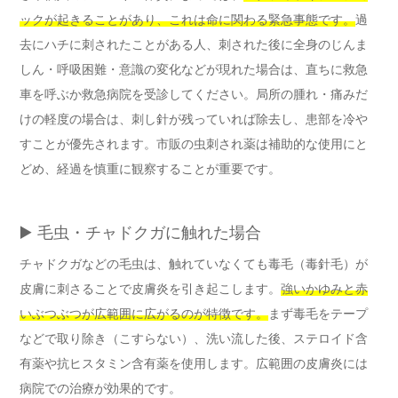
ックが起きることがあり、これは命に関わる緊急事態です。
過
去にハチに刺されたことがある人、刺された後に全身のじんま
しん・呼吸困難・意識の変化などが現れた場合は、直ちに救急
車を呼ぶか救急病院を受診してください。局所の腫れ・痛みだ
けの軽度の場合は、刺し針が残っていれば除去し、患部を冷や
すことが優先されます。市販の虫刺され薬は補助的な使用にと
どめ、経過を慎重に観察することが重要です。
▶️ 毛虫・チャドクガに触れた場合
チャドクガなどの毛虫は、触れていなくても毒毛（毒針毛）が
皮膚に刺さることで皮膚炎を引き起こします。
強いかゆみと赤
いぶつぶつが広範囲に広がるのが特徴です。
まず毒毛をテープ
などで取り除き（こすらない）、洗い流した後、ステロイド含
有薬や抗ヒスタミン含有薬を使用します。広範囲の皮膚炎には
病院での治療が効果的です。