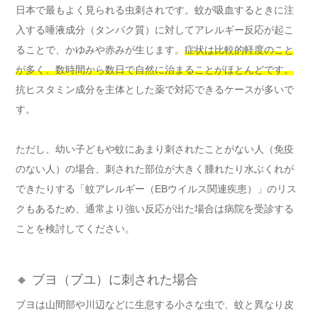
日本で最もよく見られる虫刺されです。蚊が吸血するときに注
入する唾液成分（タンパク質）に対してアレルギー反応が起こ
ることで、かゆみや赤みが生じます。
症状は比較的軽度のこと
が多く、数時間から数日で自然に治まることがほとんどです。
抗ヒスタミン成分を主体とした薬で対応できるケースが多いで
す。
ただし、幼い子どもや蚊にあまり刺されたことがない人（免疫
のない人）の場合、刺された部位が大きく腫れたり水ぶくれが
できたりする「蚊アレルギー（EBウイルス関連疾患）」のリス
クもあるため、通常より強い反応が出た場合は病院を受診する
ことを検討してください。
🔸 ブヨ（ブユ）に刺された場合
ブヨは山間部や川辺などに生息する小さな虫で、蚊と異なり皮