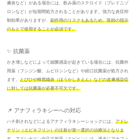
膚炎など）がある場合には、飲み薬のステロイド（プレドニゾ
ロンなど）が短期間処方されることがあります。強力な炎症抑
制効果がありますが、
副作用のリスクもあるため、医師の指示
のもとで使用することが必須です。
✨ 抗菌薬
かき壊しなどによって細菌感染が起きている場合には、抗菌外
用薬（フシジン酸、ムピロシンなど）や経口抗菌薬が処方され
ます。
とびひや蜂窩織炎（ほうかしきえん）などの皮膚感染症
に対しては抗菌薬が必要不可欠です。
📌 アナフィラキシーへの対応
ハチ刺されなどによるアナフィラキシーショックには、
アドレ
ナリン（エピネフリン）の注射が第一選択の治療法となりま
す。
アドレナリン自己注射薬（エピペン）は、過去にアナフィ