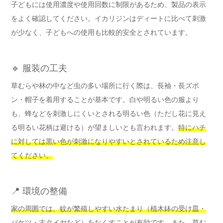
子どもには使用濃度や使用回数に制限があるため、製品の表示
をよく確認してください。イカリジンはディートに比べて刺激
が少なく、子どもへの使用も比較的安全とされています。
🔹 服装の工夫
草むらや林の中など虫の多い場所に行く際は、長袖・長ズボ
ン・帽子を着用することが基本です。白や明るい色の服より
も、蜂などを刺激しにくいとされる明るい色（ただし花に見え
る明るい花柄は避ける）が望ましいとも言われます。
特にハチ
に対しては黒い色が刺激になりやすいとされているため注意し
てください。
📍 環境の整備
家の周囲では、蚊が繁殖しやすい水たまり（植木鉢の受け皿・
バケツ・古タイヤなど）をなくすことが有効です。
また、草む