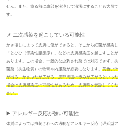
せん。また、塗る前に患部を洗浄して清潔にすることも大切で
す。
📌 二次感染を起こしている可能性
かき壊しによって皮膚に傷ができると、そこから細菌が感染し
「とびひ（伝染性膿痂疹）」などの皮膚感染症を起こすことが
あります。この場合、一般的な虫刺され薬では対応できず、抗
菌薬（抗生物質）の軟膏や内服薬が必要になります。
黄色い汁
が出る、かさぶたが広がる、患部周囲の赤みが広がるといった
場合は皮膚感染症の可能性があるため、皮膚科を受診してくだ
さい。
▶️ アレルギー反応が強い可能性
体質によっては虫刺されへの過剰なアレルギー反応（遅延型ア