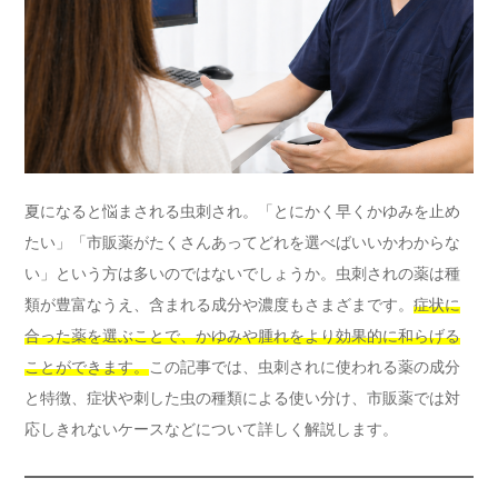
夏になると悩まされる虫刺され。「とにかく早くかゆみを止め
たい」「市販薬がたくさんあってどれを選べばいいかわからな
い」という方は多いのではないでしょうか。虫刺されの薬は種
類が豊富なうえ、含まれる成分や濃度もさまざまです。
症状に
合った薬を選ぶことで、かゆみや腫れをより効果的に和らげる
ことができます。
この記事では、虫刺されに使われる薬の成分
と特徴、症状や刺した虫の種類による使い分け、市販薬では対
応しきれないケースなどについて詳しく解説します。