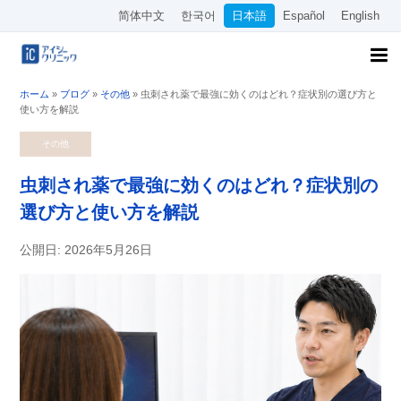
简体中文
한국어
日本語
Español
English
ホーム
»
ブログ
»
その他
»
虫刺され薬で最強に効くのはどれ？症状別の選び方と
使い方を解説
その他
虫刺され薬で最強に効くのはどれ？症状別の
選び方と使い方を解説
公開日: 2026年5月26日