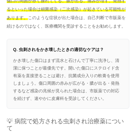
傷口の周囲が赤く腫れてくる、膿が出る、痛みが増す、発熱す
るといった場合は細菌感染（二次感染）が起きている可能性が
あります。
このような症状が出た場合は、自己判断で市販薬を
続けるのではなく、医療機関を受診することをお勧めします。
Q. 虫刺されをかき壊したときの適切なケアは？
かき壊した傷口はまず流水と石けんで丁寧に洗浄し、清
潔に保つことが最優先です。開いた傷口にステロイド含
有薬を直接塗ることは避け、抗菌成分入りの軟膏を使用
しましょう。傷口周囲の赤みが広がる・膿が出る・発熱
するなど感染の兆候が見られた場合は、市販薬での対応
を続けず、速やかに皮膚科を受診してください。
💡 病院で処方される虫刺され治療薬につい
て