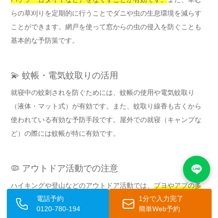
らの草刈りを定期的に行うことでダニや虫の生息環境を減らす
ことができます。網戸を使って窓からの虫の侵入を防ぐことも
基本的な予防策です。
💫 蚊帳・電気蚊取りの活用
就寝中の蚊刺されを防ぐためには、蚊帳の使用や電気蚊取り
（液体・マット式）が有効です。また、蚊取り線香も古くから
使われている有効な予防手段です。屋外での就寝（キャンプな
ど）の際には蚊帳が特に有効です。
🦠 アウトドア活動での注意
ハイキングや登山などのアウトドア活動では、
ブヨやアブの多
電話予約
1分で入力完了
い時間帯（早朝・夕方）を避けたり、川辺など虫の多い場所で
0120-780-194
簡単Web予約
は特に虫除け対策を強化するなどの工夫が重要です。
また、山