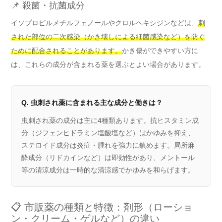
📌 殺菌・抗菌成分
イソプロピルメチルフェノールやクロルヘキシジンなどは、
刺
された部位の二次感染（かき壊しによる細菌感染など）を防ぐ
ために配合されることがあります。
かき傷ができやすい方に
は、これらの成分が含まれる薬を選ぶとよい場合があります。
Q. 虫刺され薬に含まれる主な成分と働きは？
虫刺され薬の成分は主に4種類あります。抗ヒスタミン成
分（ジフェンヒドラミン塩酸塩など）はかゆみを抑え、
ステロイド成分は炎症・腫れを強力に鎮めます。局所麻
酔成分（リドカインなど）は即効性があり、メントール
等の清涼成分は一時的な清涼感でかゆみを和らげます。
📋 市販薬の種類と特徴：剤形（ローショ
ン・クリーム・ゲルなど）の違い