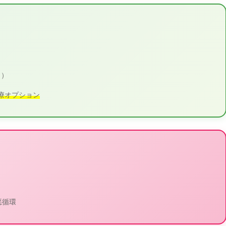
！）
療オプション
悪循環