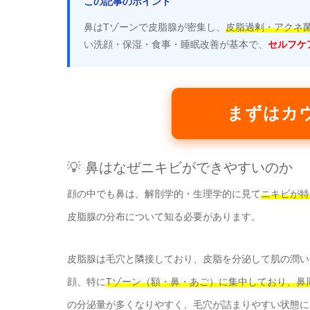
この記事のポイント
鼻はTゾーンで皮脂腺が密集し、
皮脂過剰・アクネ
い洗顔・保湿・食事・睡眠改善が基本で、
セルフケ
まずはカ
💡 鼻はなぜニキビができやすいのか
顔の中でも鼻は、解剖学的・生理学的に見て
ニキビが特
皮脂腺の分布について知る必要があります。
皮脂腺は毛穴と隣接しており、皮脂を分泌して肌の潤い
顔、特に
Tゾーン（額・鼻・あご）に集中しており、鼻
の分泌量が多くなりやすく、毛穴が詰まりやすい状態に