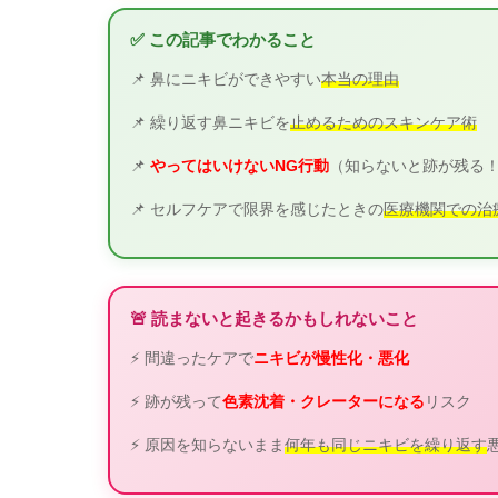
✅ この記事でわかること
📌 鼻にニキビができやすい
本当の理由
📌 繰り返す鼻ニキビを
止めるためのスキンケア術
📌
やってはいけないNG行動
（知らないと跡が残る
📌 セルフケアで限界を感じたときの
医療機関での治
🚨 読まないと起きるかもしれないこと
⚡ 間違ったケアで
ニキビが慢性化・悪化
⚡ 跡が残って
色素沈着・クレーターになる
リスク
⚡ 原因を知らないまま
何年も同じニキビを繰り返す