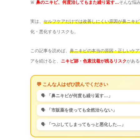
🚨
鼻のニキビ、何度治してもまた繰り返す…
そんな悩
実は、
セルフケアだけでは改善しにくい原因が鼻ニキビ
化・悪化するリスクも。
この記事を読めば、
鼻ニキビの本当の原因・正しいケア
アを続けると、
ニキビ跡・色素沈着が残るリスク
がある
💬 こんな人はぜひ読んでください
🗣️
「鼻ニキビが何度も繰り返す…」
🗣️
「市販薬を使っても全然治らない」
🗣️
「つぶしてしまってもっと悪化した…」