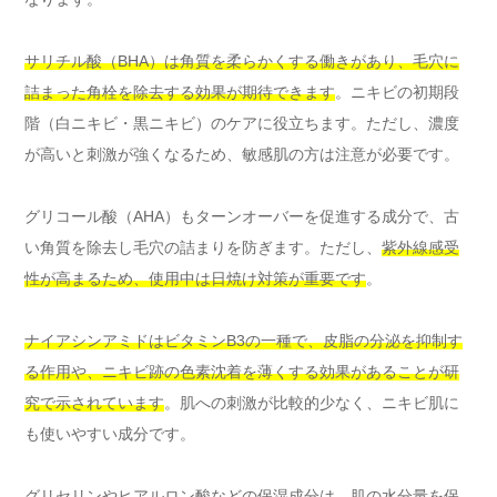
サリチル酸（BHA）は角質を柔らかくする働きがあり、毛穴に
詰まった角栓を除去する効果が期待できます
。ニキビの初期段
階（白ニキビ・黒ニキビ）のケアに役立ちます。ただし、濃度
が高いと刺激が強くなるため、敏感肌の方は注意が必要です。
グリコール酸（AHA）もターンオーバーを促進する成分で、古
い角質を除去し毛穴の詰まりを防ぎます。ただし、
紫外線感受
性が高まるため、使用中は日焼け対策が重要です
。
ナイアシンアミドはビタミンB3の一種で、皮脂の分泌を抑制す
る作用や、ニキビ跡の色素沈着を薄くする効果があることが研
究で示されています
。肌への刺激が比較的少なく、ニキビ肌に
も使いやすい成分です。
グリセリンやヒアルロン酸などの保湿成分は、肌の水分量を保