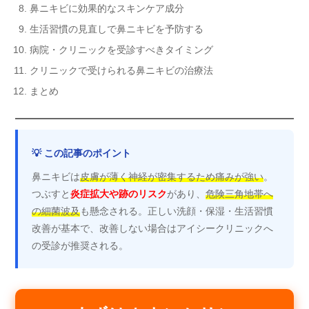
鼻ニキビに効果的なスキンケア成分
生活習慣の見直しで鼻ニキビを予防する
病院・クリニックを受診すべきタイミング
クリニックで受けられる鼻ニキビの治療法
まとめ
💡 この記事のポイント
鼻ニキビは
皮膚が薄く神経が密集するため痛みが強い
。
つぶすと
炎症拡大や跡のリスク
があり、
危険三角地帯へ
の細菌波及
も懸念される。正しい洗顔・保湿・生活習慣
改善が基本で、改善しない場合はアイシークリニックへ
の受診が推奨される。