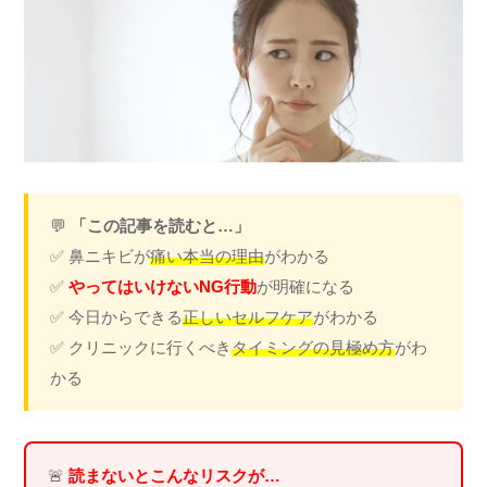
💬
「この記事を読むと…」
✅ 鼻ニキビが
痛い本当の理由
がわかる
✅
やってはいけないNG行動
が明確になる
✅ 今日からできる
正しいセルフケア
がわかる
✅ クリニックに行くべき
タイミングの見極め方
がわ
かる
🚨
読まないとこんなリスクが…