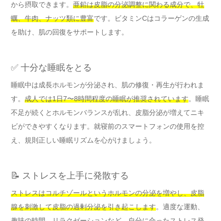
から摂取できます。
亜鉛は皮脂の分泌調整に関わる成分で、牡
蠣、牛肉、ナッツ類に豊富
です。ビタミンCはコラーゲンの生成
を助け、肌の回復をサポートします。
✅ 十分な睡眠をとる
睡眠中は成長ホルモンが分泌され、肌の修復・再生が行われま
す。
成人では1日7〜8時間程度の睡眠が推奨されています
。睡眠
不足が続くとホルモンバランスが乱れ、皮脂分泌が増えてニキ
ビができやすくなります。就寝前のスマートフォンの使用を控
え、規則正しい睡眠リズムを心がけましょう。
📝 ストレスを上手に発散する
ストレスはコルチゾールというホルモンの分泌を増やし、皮脂
腺を刺激して皮脂の過剰分泌を引き起こします
。適度な運動、
趣味の時間、リラクゼーションなど、自分に合ったストレス発