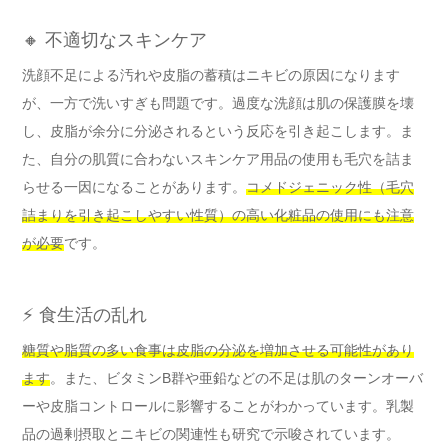
🔸 不適切なスキンケア
洗顔不足による汚れや皮脂の蓄積はニキビの原因になります
が、一方で洗いすぎも問題です。過度な洗顔は肌の保護膜を壊
し、皮脂が余分に分泌されるという反応を引き起こします。ま
た、自分の肌質に合わないスキンケア用品の使用も毛穴を詰ま
らせる一因になることがあります。
コメドジェニック性（毛穴
詰まりを引き起こしやすい性質）の高い化粧品の使用にも注意
が必要
です。
⚡ 食生活の乱れ
糖質や脂質の多い食事は皮脂の分泌を増加させる可能性があり
ます
。また、ビタミンB群や亜鉛などの不足は肌のターンオーバ
ーや皮脂コントロールに影響することがわかっています。乳製
品の過剰摂取とニキビの関連性も研究で示唆されています。