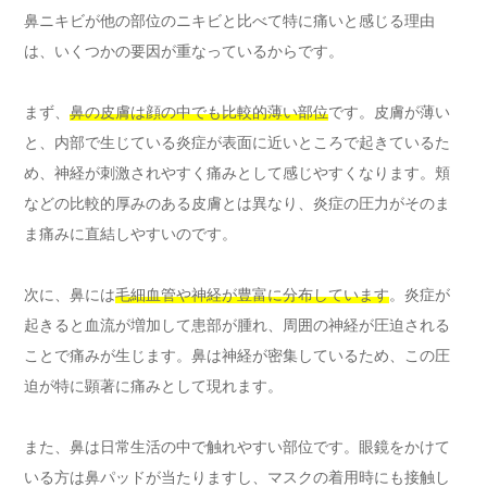
鼻ニキビが他の部位のニキビと比べて特に痛いと感じる理由
は、いくつかの要因が重なっているからです。
まず、
鼻の皮膚は顔の中でも比較的薄い部位
です。皮膚が薄い
と、内部で生じている炎症が表面に近いところで起きているた
め、神経が刺激されやすく痛みとして感じやすくなります。頬
などの比較的厚みのある皮膚とは異なり、炎症の圧力がそのま
ま痛みに直結しやすいのです。
次に、鼻には
毛細血管や神経が豊富に分布しています
。炎症が
起きると血流が増加して患部が腫れ、周囲の神経が圧迫される
ことで痛みが生じます。鼻は神経が密集しているため、この圧
迫が特に顕著に痛みとして現れます。
また、鼻は日常生活の中で触れやすい部位です。眼鏡をかけて
いる方は鼻パッドが当たりますし、マスクの着用時にも接触し