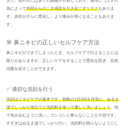
また、指や爪には多くの細菌が付着しており、無理につぶす行
為によって
外部からの二次感染を引き起こすリスク
もありま
す。炎症がさらに悪化し、より痛みが強くなることもありま
す。
🎯 鼻ニキビの正しいセルフケア方法
鼻ニキビができてしまったとき、セルフケアで行えることには
限りがありますが、正しいケアをすることで悪化を防ぎ、自然
治癒を促すことができます。
✅ 適切な洗顔を行う
洗顔はニキビケアの基本です。朝晩の1日2回を目安に、ぬるま
湯でしっかり泡立てた洗顔料を使って優しく洗いましょう
。泡
で包み込むように洗い、ゴシゴシと擦らないことが大切です。
すすぎはぬるま湯でしっかり行い、洗顔料が残らないようにし