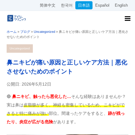
简体中文
한국어
日本語
Español
English
ホーム
»
ブログ
»
Uncategorized
»
鼻ニキビが痛い原因と正しいケア方法｜悪化さ
せないためのポイント
Uncategorized
鼻ニキビが痛い原因と正しいケア方法｜悪化
させないためのポイント
公開日: 2026年5月12日
🔴
鼻ニキビ、触ったら悪化した…
そんな経験はありませんか？
実は鼻は
皮脂腺が多く、神経も密集しているため、ニキビがで
きると特に痛みが強い
部位。間違ったケアをすると、
跡が残っ
たり、炎症が広がる危険
があります。