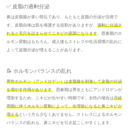
✅ 皮脂の過剰分泌
鼻は皮脂腺が多い部位であり、もともと皮脂の分泌が活発で
す。皮脂自体は肌を保護する役割がありますが、
過剰に分泌さ
れると毛穴を詰まらせてニキビの原因になります
。思春期のホ
ルモン変動はもちろん、成人後もストレスや生活習慣の乱れに
よって皮脂分泌が増えることがあります。
📝 ホルモンバランスの乱れ
男性ホルモン（アンドロゲン）は皮脂腺を刺激して皮脂の分泌
を増やす作用があります
。思春期は男女ともにアンドロゲンが
増加するため、ニキビが出やすい時期です。女性の場合は
月経
周期に伴うホルモン変動によって、生理前になると鼻ニキビが
増える
という方も少なくありません。ストレスによるホルモン
バランスの乱れも、鼻ニキビを引き起こしやすくします。