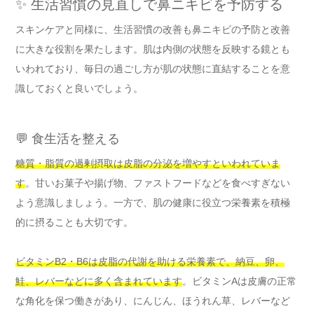
✨ 生活習慣の見直しで鼻ニキビを予防する
スキンケアと同様に、生活習慣の改善も鼻ニキビの予防と改善
に大きな役割を果たします。肌は内側の状態を反映する鏡とも
いわれており、毎日の過ごし方が肌の状態に直結することを意
識しておくと良いでしょう。
💬 食生活を整える
糖質・脂質の過剰摂取は皮脂の分泌を増やすといわれていま
す
。甘いお菓子や揚げ物、ファストフードなどを食べすぎない
よう意識しましょう。一方で、肌の健康に役立つ栄養素を積極
的に摂ることも大切です。
ビタミンB2・B6は皮脂の代謝を助ける栄養素で、納豆、卵、
鮭、レバーなどに多く含まれています
。ビタミンAは皮膚の正常
な角化を保つ働きがあり、にんじん、ほうれん草、レバーなど