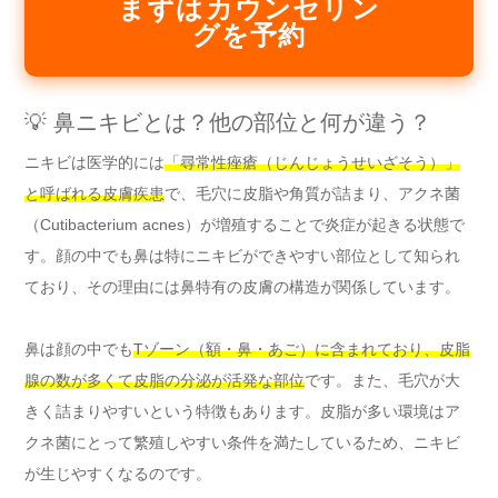
まずはカウンセリン
グを予約
💡 鼻ニキビとは？他の部位と何が違う？
ニキビは医学的には
「尋常性痤瘡（じんじょうせいざそう）」
と呼ばれる皮膚疾患
で、毛穴に皮脂や角質が詰まり、アクネ菌
（Cutibacterium acnes）が増殖することで炎症が起きる状態で
す。顔の中でも鼻は特にニキビができやすい部位として知られ
ており、その理由には鼻特有の皮膚の構造が関係しています。
鼻は顔の中でも
Tゾーン（額・鼻・あご）に含まれており、皮脂
腺の数が多くて皮脂の分泌が活発な部位
です。また、毛穴が大
きく詰まりやすいという特徴もあります。皮脂が多い環境はア
クネ菌にとって繁殖しやすい条件を満たしているため、ニキビ
が生じやすくなるのです。