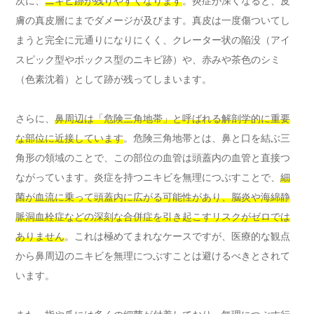
次に、
ニキビ跡が残りやすくなります
。炎症が深くなると、皮
膚の真皮層にまでダメージが及びます。真皮は一度傷ついてし
まうと完全に元通りになりにくく、クレーター状の陥没（アイ
スピック型やボックス型のニキビ跡）や、赤みや茶色のシミ
（色素沈着）として跡が残ってしまいます。
さらに、
鼻周辺は「危険三角地帯」と呼ばれる解剖学的に重要
な部位に近接しています
。危険三角地帯とは、鼻と口を結ぶ三
角形の領域のことで、この部位の血管は頭蓋内の血管と直接つ
ながっています。炎症を持つニキビを無理につぶすことで、
細
菌が血流に乗って頭蓋内に広がる可能性があり、脳炎や海綿静
脈洞血栓症などの深刻な合併症を引き起こすリスクがゼロでは
ありません
。これは極めてまれなケースですが、医療的な観点
から鼻周辺のニキビを無理につぶすことは避けるべきとされて
います。