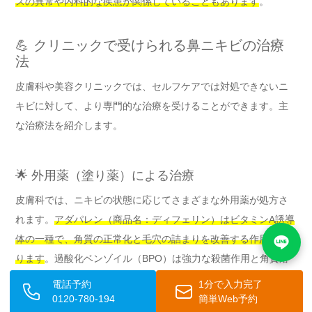
スの異常や内科的な疾患が関係していることもあります
。
💪 クリニックで受けられる鼻ニキビの治療
法
皮膚科や美容クリニックでは、セルフケアでは対処できないニ
キビに対して、より専門的な治療を受けることができます。主
な治療法を紹介します。
🌟 外用薬（塗り薬）による治療
皮膚科では、ニキビの状態に応じてさまざまな外用薬が処方さ
れます。
アダパレン（商品名：ディフェリン）はビタミンA誘導
体の一種で、角質の正常化と毛穴の詰まりを改善する作用があ
ります
。過酸化ベンゾイル（BPO）は強力な殺菌作用と角質溶
解作用を持ち、アクネ菌への効果が期待できます。これらを組
電話予約
1分で入力完了
み合わせた配合剤（エピデュオ、デュアックなど）も有効で
0120-780-194
簡単Web予約