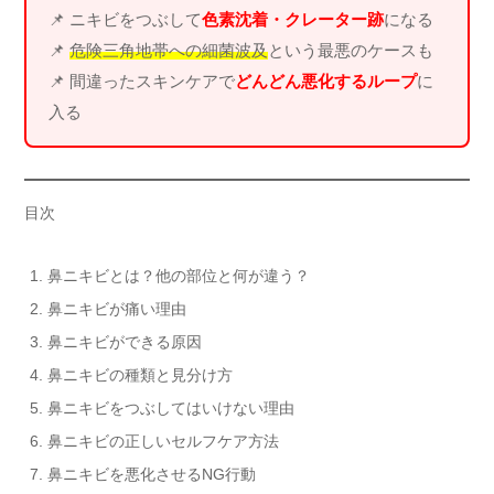
📌 ニキビをつぶして
色素沈着・クレーター跡
になる
📌
危険三角地帯への細菌波及
という最悪のケースも
📌 間違ったスキンケアで
どんどん悪化するループ
に
入る
目次
鼻ニキビとは？他の部位と何が違う？
鼻ニキビが痛い理由
鼻ニキビができる原因
鼻ニキビの種類と見分け方
鼻ニキビをつぶしてはいけない理由
鼻ニキビの正しいセルフケア方法
鼻ニキビを悪化させるNG行動