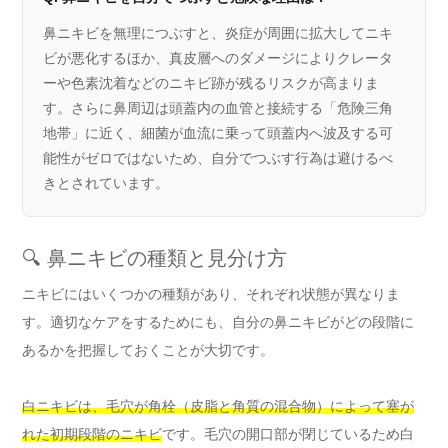
鼻ニキビを無理につぶすと、炎症が周囲に拡大してニキ
ビが悪化するほか、真皮層へのダメージによりクレータ
ーや色素沈着などのニキビ跡が残るリスクが高まりま
す。さらに鼻周辺は頭蓋内の血管と接続する「危険三角
地帯」に近く、細菌が血流に乗って頭蓋内へ波及する可
能性がゼロではないため、自分でつぶす行為は避けるべ
きとされています。
🔍 鼻ニキビの種類と見分け方
ニキビにはいくつかの種類があり、それぞれ状態が異なりま
す。適切なケアをするためにも、自分の鼻ニキビがどの段階に
あるかを把握しておくことが大切です。
白ニキビは、毛穴が角栓（皮脂と角質の混合物）によって塞が
れた初期段階のニキビ
です。毛穴の開口部が閉じているため白