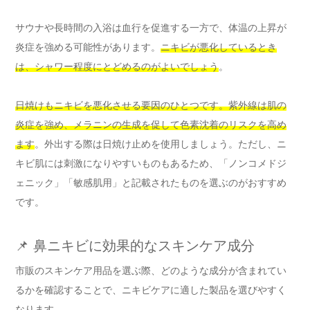
サウナや長時間の入浴は血行を促進する一方で、体温の上昇が
炎症を強める可能性があります。
ニキビが悪化しているとき
は、シャワー程度にとどめるのがよいでしょう
。
日焼けもニキビを悪化させる要因のひとつです。紫外線は肌の
炎症を強め、メラニンの生成を促して色素沈着のリスクを高め
ます
。外出する際は日焼け止めを使用しましょう。ただし、ニ
キビ肌には刺激になりやすいものもあるため、「ノンコメドジ
ェニック」「敏感肌用」と記載されたものを選ぶのがおすすめ
です。
📌 鼻ニキビに効果的なスキンケア成分
市販のスキンケア用品を選ぶ際、どのような成分が含まれてい
るかを確認することで、ニキビケアに適した製品を選びやすく
なります。