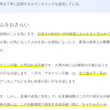
費用を丁寧に説明するカウンセリングを提供している。
ズムをおさらい
状態のことを指します。
日本人の約10〜15%程度にみられると言われ
の臭いが気になって人付き合いが億劫になったり、夏場の着替えが憂鬱
す。
クリン汗腺」と呼ばれる汗腺
です。人間の体には2種類の汗腺がありま
の汗を分泌します。一方の「アポクリン汗腺」は、
主に脇の下・耳の
アンモニアなどを含む粘度の高い汗を分泌します。
す。しかし、皮膚の表面に常在している皮膚細菌がこの汗の成分を分解
有の臭いは、この分解過程で発生する化合物（特に「3-メチル-2-ヘキ