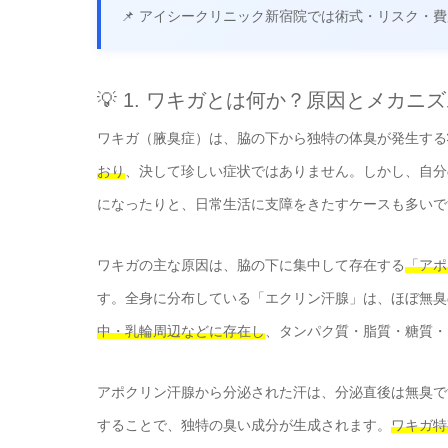
📌 アイシークリニック新宿院では術式・リスク・
💡 1. ワキガとは何か？原因とメカニ
ワキガ（腋臭症）は、脇の下から独特の体臭が発生する
おり
、決して珍しい症状ではありません。しかし、自分
になったりと、日常生活に支障をきたすケースも多いで
ワキガの主な原因は、脇の下に集中して存在する
「アポ
す。全身に分布している「エクリン汗腺」は、ほぼ無臭
中・乳輪周辺などに存在し
、タンパク質・脂質・糖質・
アポクリン汗腺から分泌された汗は、分泌直後は無臭で
することで、独特の臭い成分が生成されます。
ワキガ特