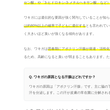
セン酸」や「3-ヒドロキシ-3-メチルヘキサン酸」など
ワキガには遺伝的な要因が強く関与していることが知ら
は約80%以上の確率で子どもに遺伝する
とも言われてい
く大きいほど臭いが強くなる傾向があります。
なお、ワキガは
思春期にアポクリン汗腺が発達・活性化
るため、高齢になると臭いが弱まることもあります。た
Q. ワキガの原因となる汗腺はどれですか？
ワキガの原因は「アポクリン汗腺」です。主に脇の
汗を分泌します。この汗が皮膚の常在菌に分解され