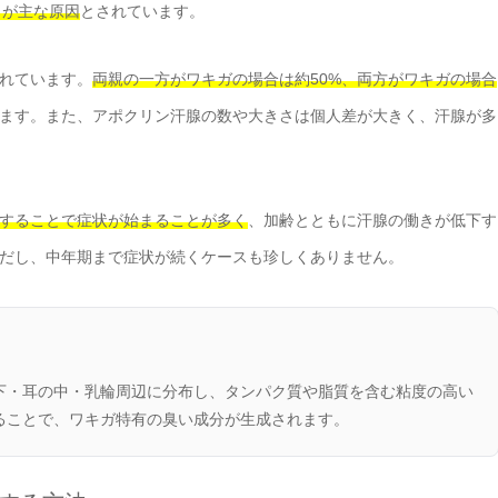
）が主な原因
とされています。
れています。
両親の一方がワキガの場合は約50%、両方がワキガの場合
ます。また、アポクリン汗腺の数や大きさは個人差が大きく、汗腺が多
することで症状が始まることが多く
、加齢とともに汗腺の働きが低下す
だし、中年期まで症状が続くケースも珍しくありません。
下・耳の中・乳輪周辺に分布し、タンパク質や脂質を含む粘度の高い
ることで、ワキガ特有の臭い成分が生成されます。