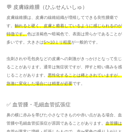
💬 皮膚線維腫（ひふせんいしゅ）
皮膚線維腫は、皮膚の線維組織が増殖してできる良性腫瘍で
す。
触れると硬く、皮膚と癒着しているように感じられるのが
特徴です。
色は淡褐色〜暗褐色で、表面は滑らかであることが
多いです。大きさは
5〜10ミリ程度
が一般的です。
虫刺されや毛包炎などの皮膚への刺激がきっかけとなって生じ
ることがあります。通常は無症状ですが、押すと軽い痛みを感
じることがあります。
悪性化することは稀とされていますが、
急激に変化した場合には精査が必要
です。
✅ 血管腫・毛細血管拡張症
鼻の横に赤みを帯びた小さなできものや赤い点がある場合、血
管腫や毛細血管拡張症が原因であることがあります。
血管腫は
血管が異常に増殖・拡張したもので、赤〜紫色の盛り上がりと