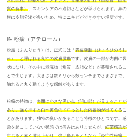
スの乱れ、睡眠不足、ストレス、食生活の乱れ（高糖質・高脂
質の食事）
、スキンケアの不適切さなどが挙げられます。鼻の
横は皮脂分泌が多いため、特にニキビができやすい場所です。
📝 粉瘤（アテローム）
粉瘤（ふんりゅう）は、正式には「
表皮嚢腫（ひょうひのうし
ゅ）」と呼ばれる良性の皮膚腫瘍
です。皮膚の一部が内側に袋
状になり、その中に老廃物（角質・皮脂など）が蓄積されるこ
とで生じます。大きさは数ミリから数センチまでさまざまで、
触れると丸く動くような感触があります。
粉瘤の特徴は、
表面に小さな黒い点（開口部）が見えることが
あり、強く押すと白〜黄色のドロっとした内容物が出てくる
こ
とがあります。独特の臭いがあることも特徴のひとつです。感
染を起こしていない状態では痛みはありませんが、
細菌感染が
生じると赤く腫れ上がり、強い痛みをともなう「炎症性粉瘤」