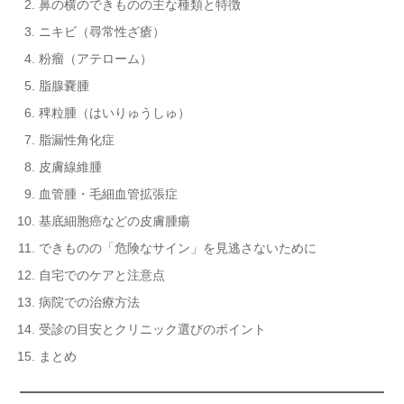
鼻の横のできものの主な種類と特徴
ニキビ（尋常性ざ瘡）
粉瘤（アテローム）
脂腺嚢腫
稗粒腫（はいりゅうしゅ）
脂漏性角化症
皮膚線維腫
血管腫・毛細血管拡張症
基底細胞癌などの皮膚腫瘍
できものの「危険なサイン」を見逃さないために
自宅でのケアと注意点
病院での治療方法
受診の目安とクリニック選びのポイント
まとめ