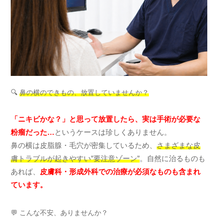
🔍
鼻の横のできもの、放置していませんか？
「ニキビかな？」と思って放置したら、実は手術が必要な
粉瘤だった…
というケースは珍しくありません。
鼻の横は皮脂腺・毛穴が密集しているため、
さまざまな皮
膚トラブルが起きやすい”要注意ゾーン”
。自然に治るものも
あれば、
皮膚科・形成外科での治療が必須なものも含まれ
ています。
💬 こんな不安、ありませんか？