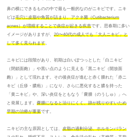
鼻の横にできるものの中で最も一般的なのがニキビです。ニキ
ビは
毛穴に皮脂や角質が詰まり、アクネ菌（Cutibacterium
acnes）が増殖することで炎症が起きる疾患
です。思春期に多い
イメージがありますが、
20〜40代の成人でも「大人ニキビ」と
して多く見られます
。
ニキビには段階があり、初期は白いぽつっとした「白ニキビ
（閉鎖面皰）」や黒い点のように見える「黒ニキビ（開放面
皰）」として現れます。その後炎症が進むと赤く腫れた「赤ニ
キビ（丘疹・膿疱）」になり、さらに悪化すると膿を持った
「黄ニキビ」や、深い炎症をともなう「嚢腫（のうしゅ）」へ
と発展します。
嚢腫になると治りにくく、跡が残りやすいため
早期の治療が重要
です。
ニキビの主な原因としては、
皮脂の過剰分泌、ホルモンバラン