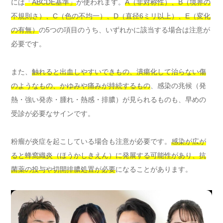
には
「ABCDE基準」
が使われます。
A（非対称性）、B（境界の
不規則さ）、C（色の不均一）、D（直径6ミリ以上）、E（変化
の有無）
の5つの項目のうち、いずれかに該当する場合は注意が
必要です。
また、
触れると出血しやすいできもの、潰瘍化して治らない傷
のようなもの、かゆみや痛みが持続するもの
、感染の兆候（発
熱・強い発赤・腫れ・熱感・排膿）が見られるものも、早めの
受診が必要なサインです。
粉瘤が炎症を起こしている場合も注意が必要です。
感染が広が
ると蜂窩織炎（ほうかしきえん）に発展する可能性があり、抗
菌薬の投与や切開排膿処置が必要
になることがあります。