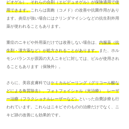
ピオゲル）、それらの合剤（エピデュオゲル）が保険適用で使
用できます。
これらは面皰（コメド）の改善や抗菌作用があり
ます。炎症が強い場合にはクリンダマイシンなどの抗生剤外用
薬が使われることもあります。
重症のニキビや外用薬だけでは改善しない場合は、
内服薬（抗
生剤・漢方薬など）が処方されることがあります。
また、ホル
モンバランスが原因の大人ニキビに対しては、ピルが使用され
ることもあります（保険外）。
さらに、美容皮膚科では
ケミカルピーリング（グリコール酸な
どによる角質除去）、フォトフェイシャル（光治療）、レーザ
ー治療（フラクショナルレーザーなど）
といった自費診療も行
われています。これらはニキビそのものの治療だけでなく、ニ
キビ跡の改善にも効果的です。