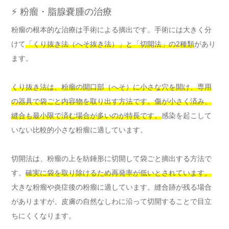
⚡ 粉瘤・脂腺嚢腫の治療
粉瘤の根本的な治療は手術による摘出です。手術には大きく分
けて
「くり抜き法（へそ抜き法）」と「切開法」の2種類
があり
ます。
くり抜き法は、粉瘤の開口部（へそ）に小さな穴を開け、専用
の器具で袋ごと内容物を取り出す方法です。傷が小さく済み、
縫合も最小限で済む場合が多いのが特長です。
感染を起こして
いない比較的小さな粉瘤に適しています。
切開法は、粉瘤の上を紡錘形に切開して袋ごと摘出する方法で
す。
確実に袋を取り除けるため再発率が低いとされています。
大きな粉瘤や炎症後の粉瘤に適しています。縫合跡が残る場合
がありますが、皮膚の自然なしわに沿って切開することで目立
ちにくくなります。