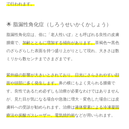
で行われます。
🌟 脂漏性角化症（しろうせいかくかしょう）
脂漏性角化症は、俗に「老人性いぼ」とも呼ばれる良性の皮膚
腫瘍で、
加齢とともに増加する傾向があります。
茶褐色〜黒色
のざらざらした表面を持つ盛り上がりとして現れ、大きさは数
ミリから数センチまでさまざまです。
紫外線の影響が大きいとされており、日光にさらされやすい顔
面や頭部に多く発生します。
鼻の横にもよく見られる腫瘍で
す。良性であるため必ずしも治療が必要なわけではありません
が、見た目が気になる場合や急激に増大・変色した場合には皮
膚科への受診が勧められます。治療は
液体窒素による冷凍凝固
療法や炭酸ガスレーザー、電気焼灼術
などが用いられます。