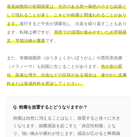
基底細胞癌の初期病変は、光沢のある黒〜褐色の小さな結節と
して現れることが多く、ニキビや粉瘤と間違われることがあり
ます。
進行すると中央が潰瘍化し、出血を繰り返すこともあり
ます。転移は稀ですが、
局所での浸潤が進みやすいため早期発
見・早期治療が重要
です。
また、有棘細胞癌（ゆうきょくさいぼうがん）や悪性黒色腫
（メラノーマ）も顔面に生じることがあります。
色や形の変
化、急速な増大、出血などの症状がある場合は、速やかに皮膚
科または形成外科を受診してください。
Q. 粉瘤を放置するとどうなりますか？
粉瘤は自然に消えることはなく、放置すると徐々に大き
くなります。細菌感染を起こすと「炎症性粉瘤」とな
り、強い痛みや腫れが生じます。感染が広がると蜂窩織