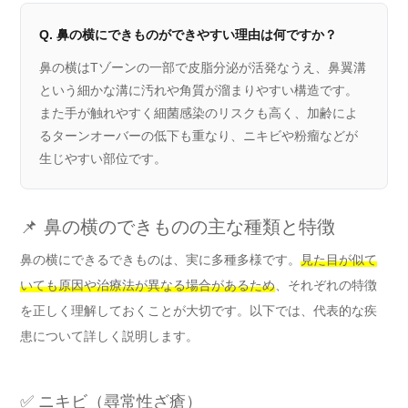
Q. 鼻の横にできものができやすい理由は何ですか？
鼻の横はTゾーンの一部で皮脂分泌が活発なうえ、鼻翼溝
という細かな溝に汚れや角質が溜まりやすい構造です。
また手が触れやすく細菌感染のリスクも高く、加齢によ
るターンオーバーの低下も重なり、ニキビや粉瘤などが
生じやすい部位です。
📌 鼻の横のできものの主な種類と特徴
鼻の横にできるできものは、実に多種多様です。
見た目が似て
いても原因や治療法が異なる場合があるため
、それぞれの特徴
を正しく理解しておくことが大切です。以下では、代表的な疾
患について詳しく説明します。
✅ ニキビ（尋常性ざ瘡）