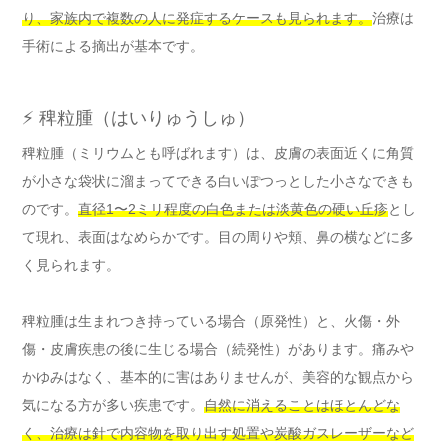
り、家族内で複数の人に発症するケースも見られます。
治療は
手術による摘出が基本です。
⚡ 稗粒腫（はいりゅうしゅ）
稗粒腫（ミリウムとも呼ばれます）は、皮膚の表面近くに角質
が小さな袋状に溜まってできる白いぽつっとした小さなできも
のです。
直径1〜2ミリ程度の白色または淡黄色の硬い丘疹
とし
て現れ、表面はなめらかです。目の周りや頬、鼻の横などに多
く見られます。
稗粒腫は生まれつき持っている場合（原発性）と、火傷・外
傷・皮膚疾患の後に生じる場合（続発性）があります。痛みや
かゆみはなく、基本的に害はありませんが、美容的な観点から
気になる方が多い疾患です。
自然に消えることはほとんどな
く、治療は針で内容物を取り出す処置や炭酸ガスレーザーなど