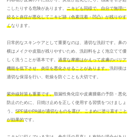
こしたりする危険があります。
ニキビも同様で、自分で無理に
絞ると炎症が悪化してニキビ跡（色素沈着・凹凸）が残りやす
く
なります。
日常的なスキンケアとして重要なのは、適切な洗顔です。鼻の
横はメイクや皮脂が残りやすいため、洗顔料をよく泡立てて優
しく洗うことが基本です。
過度な摩擦はかえって皮膚のバリア
機能を低下させ、炎症を悪化させることがあります。
洗顔後は
適切な保湿を行い、乾燥を防ぐことも大切です。
紫外線対策も重要です。
脂漏性角化症や皮膚腫瘍の予防・悪化
防止のために、日焼け止めを正しく使用する習慣をつけましょ
う。
SPF値やPA値が適切なものを選び、こまめに塗り直すこと
が効果的
です。
ニキビに悩んでいる方は、食生活の見直しも有効な場合があり