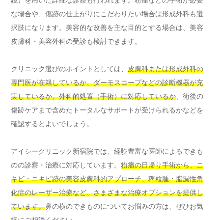
鏡）を用いた詳細な診察も行われます。粉瘤などの手術が必要
な場合や、傷跡の仕上がりにこだわりたい場合は形成外科も選
択肢になります。美容的な改善を主な目的とする場合は、美容
皮膚科・美容外科の受診も検討できます。
クリニック選びのポイントとしては、
皮膚科または形成外科の
専門医が在籍しているか、ダーモスコープなどの診断機器が充
実しているか、外科的処置（手術）に対応しているか
、術後の
傷跡ケアまで含めたトータルなサポートが受けられるかなどを
確認するとよいでしょう。
アイシークリニック新宿院では、経験豊富な医師によるできも
のの診察・治療に対応しています。
粉瘤の日帰り手術から、ニ
キビ・ニキビ跡の美容皮膚科的アプローチ、稗粒腫・脂漏性角
化症のレーザー治療など、さまざまな治療オプションを提供し
ています。
鼻の横のできものについてお悩みの方は、ぜひお気