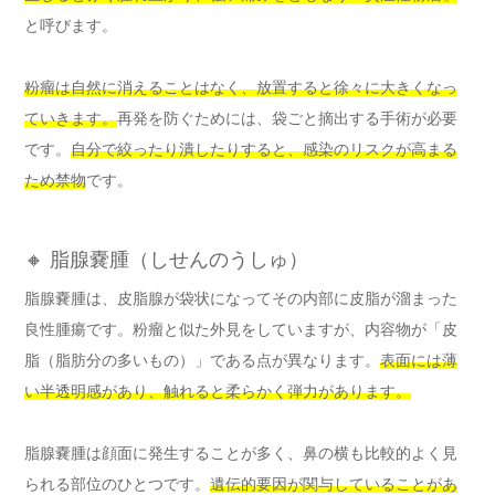
と呼びます。
粉瘤は自然に消えることはなく、放置すると徐々に大きくなっ
ていきます。
再発を防ぐためには、袋ごと摘出する手術が必要
です。
自分で絞ったり潰したりすると、感染のリスクが高まる
ため禁物
です。
🔸 脂腺嚢腫（しせんのうしゅ）
脂腺嚢腫は、皮脂腺が袋状になってその内部に皮脂が溜まった
良性腫瘍です。粉瘤と似た外見をしていますが、内容物が「皮
脂（脂肪分の多いもの）」である点が異なります。
表面には薄
い半透明感があり、触れると柔らかく弾力があります。
脂腺嚢腫は顔面に発生することが多く、鼻の横も比較的よく見
られる部位のひとつです。
遺伝的要因が関与していることがあ