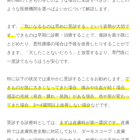
鼻の横のできものをどのような場合に受診すべきか、またどの
ような医療機関を選べばよいかについて解説します。
まず、
「気になるものは早めに受診する」という姿勢が大切で
す。
できものは早期に診断・治療することで、傷跡を最小限に
とどめたり、悪性腫瘍の場合は予後を改善したりすることがで
きます。「大したことないだろう」と放置するより、専門医に
一度診てもらうほうが安心です。
特に以下の状況では速やかに受診することをお勧めします。
で
きものが急に大きくなってきた場合、痛みや出血が続く場合、
感染の兆候（発赤・腫れ・発熱）がある場合、色や形が変わっ
てきた場合、3〜4週間以上改善しない場合
などです。
受診する診療科としては、
まずは皮膚科が第一選択です。
皮膚
科では皮膚疾患全般に対応しており、ダーモスコープ（皮膚