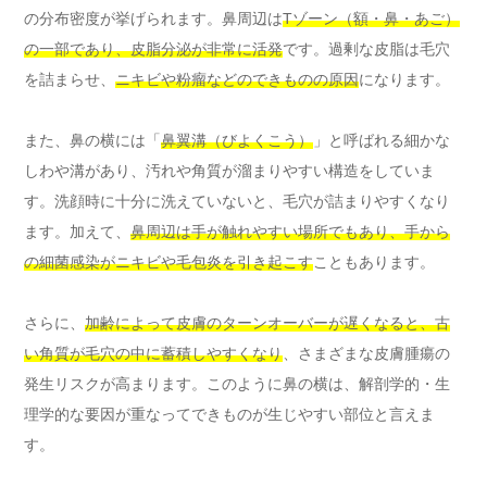
の分布密度が挙げられます。鼻周辺は
Tゾーン（額・鼻・あご）
の一部であり、皮脂分泌が非常に活発
です。過剰な皮脂は毛穴
を詰まらせ、
ニキビや粉瘤などのできものの原因
になります。
また、鼻の横には「
鼻翼溝（びよくこう）
」と呼ばれる細かな
しわや溝があり、汚れや角質が溜まりやすい構造をしていま
す。洗顔時に十分に洗えていないと、毛穴が詰まりやすくなり
ます。加えて、
鼻周辺は手が触れやすい場所でもあり、手から
の細菌感染がニキビや毛包炎を引き起こす
こともあります。
さらに、
加齢によって皮膚のターンオーバーが遅くなると、古
い角質が毛穴の中に蓄積しやすくなり
、さまざまな皮膚腫瘍の
発生リスクが高まります。このように鼻の横は、解剖学的・生
理学的な要因が重なってできものが生じやすい部位と言えま
す。