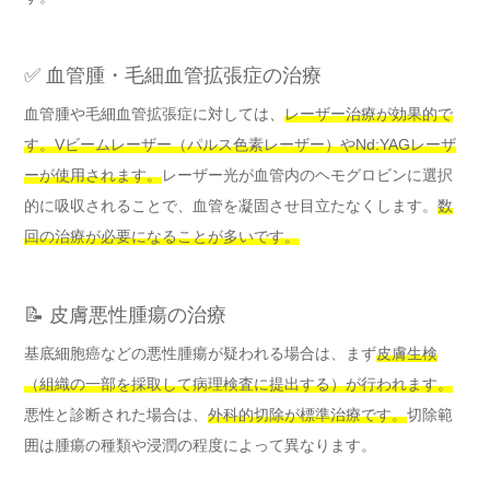
✅ 血管腫・毛細血管拡張症の治療
血管腫や毛細血管拡張症に対しては、
レーザー治療が効果的で
す。Vビームレーザー（パルス色素レーザー）やNd:YAGレーザ
ーが使用されます。
レーザー光が血管内のヘモグロビンに選択
的に吸収されることで、血管を凝固させ目立たなくします。
数
回の治療が必要になることが多いです。
📝 皮膚悪性腫瘍の治療
基底細胞癌などの悪性腫瘍が疑われる場合は、まず
皮膚生検
（組織の一部を採取して病理検査に提出する）が行われます。
悪性と診断された場合は、
外科的切除が標準治療です。
切除範
囲は腫瘍の種類や浸潤の程度によって異なります。