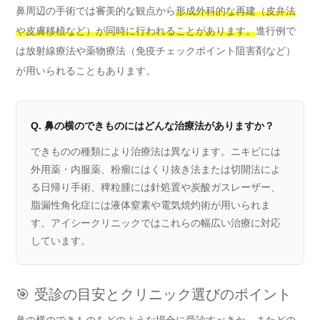
鼻周辺の手術では審美的な観点から
形成外科的な再建（皮弁法
や皮膚移植など）が同時に行われることがあります。
進行例で
は放射線療法や薬物療法（免疫チェックポイント阻害剤など）
が用いられることもあります。
Q. 鼻の横のできものにはどんな治療法がありますか？
できものの種類により治療法は異なります。ニキビには
外用薬・内服薬、粉瘤にはくり抜き法または切開法によ
る日帰り手術、稗粒腫には針処置や炭酸ガスレーザー、
脂漏性角化症には液体窒素や電気焼灼術が用いられま
す。アイシークリニックではこれらの幅広い治療に対応
しています。
🎯 受診の目安とクリニック選びのポイント