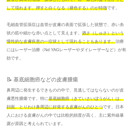
して現れます。押すと白くなる（褪色する）のが特徴
です。
毛細血管拡張症は血管が皮膚の表面で拡張した状態で、赤い糸
状の筋や細かな赤い点として見えます。
酒さ（しゅさ）という
慢性的な皮膚疾患の一症状として現れることもあります。
治療
にはレーザー治療（Nd:YAGレーザーやダイレーザーなど）が有
効です。
📝 基底細胞癌などの皮膚腫瘍
鼻周辺に発生するできものの中で、見逃してはならないのが皮
膚悪性腫瘍です。特に
基底細胞癌（きていさいぼうがん）は、
顔面、とりわけ鼻周辺に好発する皮膚がんのひとつ
です。日本
人における皮膚がんの中では比較的頻度が高く、主に紫外線暴
露が原因と考えられています。