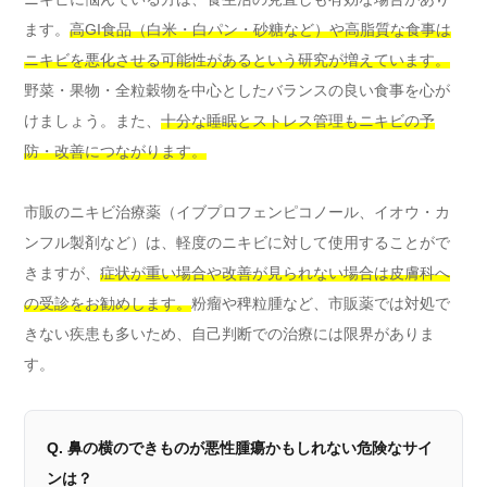
ます。
高GI食品（白米・白パン・砂糖など）や高脂質な食事は
ニキビを悪化させる可能性があるという研究が増えています。
野菜・果物・全粒穀物を中心としたバランスの良い食事を心が
けましょう。また、
十分な睡眠とストレス管理もニキビの予
防・改善につながります。
市販のニキビ治療薬（イブプロフェンピコノール、イオウ・カ
ンフル製剤など）は、軽度のニキビに対して使用することがで
きますが、
症状が重い場合や改善が見られない場合は皮膚科へ
の受診をお勧めします。
粉瘤や稗粒腫など、市販薬では対処で
きない疾患も多いため、自己判断での治療には限界がありま
す。
Q. 鼻の横のできものが悪性腫瘍かもしれない危険なサイ
ンは？