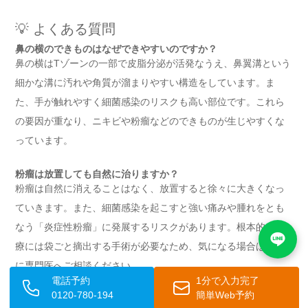
💡 よくある質問
鼻の横のできものはなぜできやすいのですか？
鼻の横はTゾーンの一部で皮脂分泌が活発なうえ、鼻翼溝という
細かな溝に汚れや角質が溜まりやすい構造をしています。ま
た、手が触れやすく細菌感染のリスクも高い部位です。これら
の要因が重なり、ニキビや粉瘤などのできものが生じやすくな
っています。
粉瘤は放置しても自然に治りますか？
粉瘤は自然に消えることはなく、放置すると徐々に大きくなっ
ていきます。また、細菌感染を起こすと強い痛みや腫れをとも
なう「炎症性粉瘤」に発展するリスクがあります。根本的な治
療には袋ごと摘出する手術が必要なため、気になる場合は早め
に専門医へご相談ください。
電話予約
1分で入力完了
0120-780-194
簡単Web予約
できものを自分で潰してもよいですか？