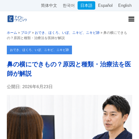
简体中文
한국어
日本語
Español
English
ホーム
»
ブログ
»
おでき、ほくろ、いぼ、ニキビ、ニキビ跡
»
鼻の横にできも
の？原因と種類・治療法を医師が解説
おでき、ほくろ、いぼ、ニキビ、ニキビ跡
鼻の横にできもの？原因と種類・治療法を医
師が解説
公開日: 2026年6月23日