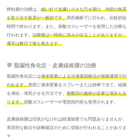
稗粒腫の治療は、
細い針で皮膚に小さな穴を開け、内部の角質
を取り出す処置が一般的です。
局所麻酔下に行われ、比較的短
時間で終わります。また、炭酸ガスレーザーを使用した治療も
行われます。
治療後は一時的に赤みが出ることがありますが、
通常は数日で落ち着きます。
💬 脂漏性角化症・皮膚線維腫の治療
脂漏性角化症には
液体窒素による冷凍凝固療法が保険適用で行
われます。
患部に液体窒素をスプレーまたは綿棒で当て、組織
を凍結・壊死させる方法です。
複数回の施術が必要な場合もあ
ります。
炭酸ガスレーザーや電気焼灼術も使用されます。
皮膚線維腫は症状がなければ経過観察でも問題ありませんが、
美容的な観点や診断確定のために切除が行われることがありま
す。