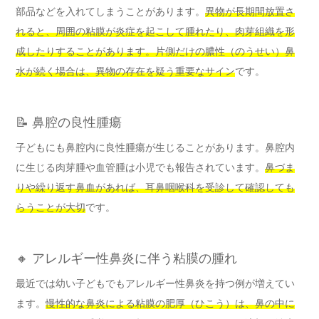
部品などを入れてしまうことがあります。
異物が長期間放置さ
れると、周囲の粘膜が炎症を起こして腫れたり、肉芽組織を形
成したりすることがあります。
片側だけの膿性（のうせい）鼻
水が続く場合は、異物の存在を疑う重要なサイン
です。
📝 鼻腔の良性腫瘍
子どもにも鼻腔内に良性腫瘍が生じることがあります。鼻腔内
に生じる肉芽腫や血管腫は小児でも報告されています。
鼻づま
りや繰り返す鼻血があれば、耳鼻咽喉科を受診して確認しても
らうことが大切
です。
🔸 アレルギー性鼻炎に伴う粘膜の腫れ
最近では幼い子どもでもアレルギー性鼻炎を持つ例が増えてい
ます。
慢性的な鼻炎による粘膜の肥厚（ひこう）は、鼻の中に