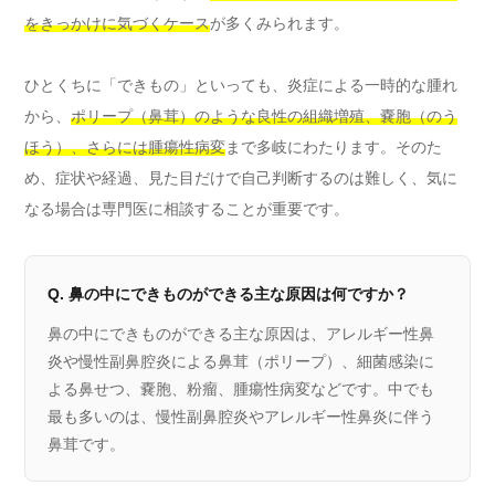
をきっかけに気づくケース
が多くみられます。
ひとくちに「できもの」といっても、炎症による一時的な腫れ
から、
ポリープ（鼻茸）のような良性の組織増殖、嚢胞（のう
ほう）、さらには腫瘍性病変
まで多岐にわたります。そのた
め、症状や経過、見た目だけで自己判断するのは難しく、気に
なる場合は専門医に相談することが重要です。
Q. 鼻の中にできものができる主な原因は何ですか？
鼻の中にできものができる主な原因は、アレルギー性鼻
炎や慢性副鼻腔炎による鼻茸（ポリープ）、細菌感染に
よる鼻せつ、嚢胞、粉瘤、腫瘍性病変などです。中でも
最も多いのは、慢性副鼻腔炎やアレルギー性鼻炎に伴う
鼻茸です。