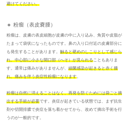
避けてください。
🔸 粉瘤（表皮嚢腫）
粉瘤は、皮膚の表皮細胞が皮膚の中に入り込み、角質や皮脂が
たまって袋状になったものです。鼻の入り口付近の皮膚部分に
も発生することがあります。
触ると硬めのしこりとして感じら
れ、中心部に小さな開口部（へそ）が見られる
こともありま
す。通常は痛みがありませんが、
細菌感染が起きると赤く腫
れ、痛みを伴う炎症性粉瘤になります
。
粉瘤は自然に消えることはなく、再発を防ぐためには袋ごと摘
出する手術が必要
です。炎症が起きている状態では、まず抗生
剤や切開排膿で炎症を落ち着かせてから、改めて摘出手術を行
うのが一般的です。