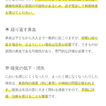
腫瘍性病変が原因の可能性があるため、必ず受診して精密検査
を受けてください。
🌟 繰り返す鼻血
鼻血は子どもから大人まで一般的に起こりますが、
頻繁に繰り
返す場合や、止まりにくい場合は注意が必要
です。できものが
原因の鼻血である可能性があり、専門的な評価が必要です。
💬 嗅覚の低下・消失
においを感じにくくなったり、まったく感じなくなったりした
場合は、
鼻腔内の病変（特に鼻茸）や神経の問題が疑われま
す。
嗅覚は生活の質に大きく関わる感覚ですので、
早期に評
価・治療を受けることが重要
です。