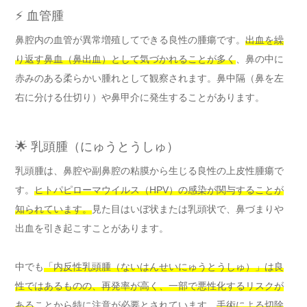
⚡ 血管腫
鼻腔内の血管が異常増殖してできる良性の腫瘍です。
出血を繰
り返す鼻血（鼻出血）として気づかれることが多く
、鼻の中に
赤みのある柔らかい腫れとして観察されます。鼻中隔（鼻を左
右に分ける仕切り）や鼻甲介に発生することがあります。
🌟 乳頭腫（にゅうとうしゅ）
乳頭腫は、鼻腔や副鼻腔の粘膜から生じる良性の上皮性腫瘍で
す。
ヒトパピローマウイルス（HPV）の感染が関与することが
知られています。
見た目はいぼ状または乳頭状で、鼻づまりや
出血を引き起こすことがあります。
中でも
「内反性乳頭腫（ないはんせいにゅうとうしゅ）」は良
性ではあるものの、再発率が高く、一部で悪性化するリスクが
ある
ことから特に注意が必要とされています。
手術による切除