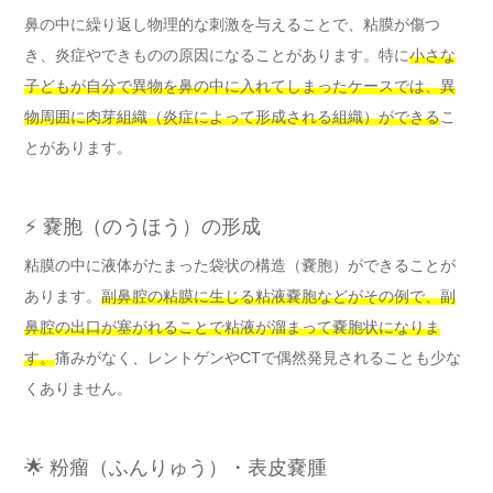
鼻の中に繰り返し物理的な刺激を与えることで、粘膜が傷つ
き、炎症やできものの原因になることがあります。特に
小さな
子どもが自分で異物を鼻の中に入れてしまったケースでは、異
物周囲に肉芽組織（炎症によって形成される組織）ができる
こ
とがあります。
⚡ 嚢胞（のうほう）の形成
粘膜の中に液体がたまった袋状の構造（嚢胞）ができることが
あります。
副鼻腔の粘膜に生じる粘液嚢胞などがその例で、副
鼻腔の出口が塞がれることで粘液が溜まって嚢胞状になりま
す。
痛みがなく、レントゲンやCTで偶然発見されることも少な
くありません。
🌟 粉瘤（ふんりゅう）・表皮嚢腫