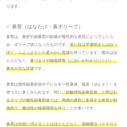
ります。
✅ 鼻茸（はなたけ・鼻ポリープ）
鼻茸は、鼻腔や副鼻腔の粘膜が慢性的な炎症によってふくら
み、ポリープ状になったものです。
見た目は半透明または白っ
ぽく、ぷよぷよとした柔らかい質感
を持っています。痛みはほ
とんどなく、
鼻づまりや嗅覚障害（においがわかりにくい）、
鼻水が主な症状
です。
鼻茸は慢性副鼻腔炎やアレルギー性鼻炎、喘息（ぜんそく）を
持つ人に多くみられます。特に
「好酸球性副鼻腔炎」と呼ばれ
るタイプの慢性副鼻腔炎では、両側の鼻腔に多発する鼻茸が特
徴的で、難治性の嗅覚障害を伴う
ことが多いです。
鼻茸は自然に消えることはほとんどなく、薬物療法（ステロイ