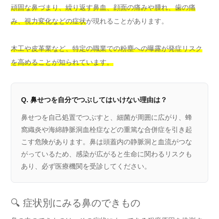
頑固な鼻づまり、繰り返す鼻血、顔面の痛みや腫れ、歯の痛
み、視力変化などの症状
が現れることがあります。
木工や皮革業など、特定の職業での粉塵への曝露が発症リスク
を高めることが知られています。
Q. 鼻せつを自分でつぶしてはいけない理由は？
鼻せつを自己処置でつぶすと、細菌が周囲に広がり、蜂
窩織炎や海綿静脈洞血栓症などの重篤な合併症を引き起
こす危険があります。鼻は頭蓋内の静脈洞と血流がつな
がっているため、感染が広がると生命に関わるリスクも
あり、必ず医療機関を受診してください。
🔍 症状別にみる鼻のできもの