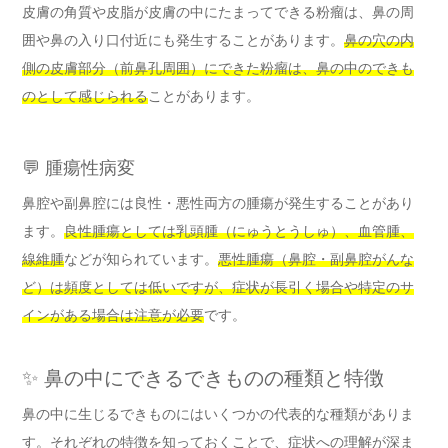
皮膚の角質や皮脂が皮膚の中にたまってできる粉瘤は、鼻の周
囲や鼻の入り口付近にも発生することがあります。
鼻の穴の内
側の皮膚部分（前鼻孔周囲）にできた粉瘤は、鼻の中のできも
のとして感じられる
ことがあります。
💬 腫瘍性病変
鼻腔や副鼻腔には良性・悪性両方の腫瘍が発生することがあり
ます。
良性腫瘍としては乳頭腫（にゅうとうしゅ）、血管腫、
線維腫
などが知られています。
悪性腫瘍（鼻腔・副鼻腔がんな
ど）は頻度としては低いですが、症状が長引く場合や特定のサ
インがある場合は注意が必要
です。
✨ 鼻の中にできるできものの種類と特徴
鼻の中に生じるできものにはいくつかの代表的な種類がありま
す。それぞれの特徴を知っておくことで、症状への理解が深ま