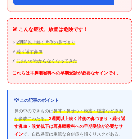
🚨 こんな症状、放置は危険です！
⚡
2週間以上続く片側の鼻づまり
⚡
繰り返す鼻血
⚡
においがわからなくなってきた
これらは耳鼻咽喉科への早期受診が必要なサインです。
💡 この記事のポイント
鼻の中のできものは
鼻茸・鼻せつ・粉瘤・腫瘍など原因
が多岐にわたる。
2週間以上続く片側の鼻づまり・繰り返
す鼻血・嗅覚低下は耳鼻咽喉科への早期受診が必要なサ
イン
で、自己処置は重篤な合併症を招くリスクがある。