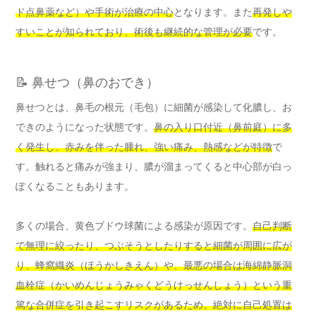
ド点鼻薬など）や手術が治療の中心
となります。また
再発しや
すいことが知られており、術後も継続的な管理が必要
です。
📝 鼻せつ（鼻のおでき）
鼻せつとは、鼻毛の根元（毛包）に細菌が感染して化膿し、お
できのようになった状態です。
鼻の入り口付近（鼻前庭）に多
く発生し、赤みを伴った腫れ、強い痛み、熱感などが特徴
で
す。触れると痛みが強まり、膿が溜まってくると中心部が白っ
ぽくなることもあります。
多くの場合、黄色ブドウ球菌による感染が原因です。
自己判断
で無理に絞ったり、つぶそうとしたりすると細菌が周囲に広が
り、蜂窩織炎（ほうかしきえん）や、最悪の場合は海綿静脈洞
血栓症（かいめんじょうみゃくどうけっせんしょう）という重
篤な合併症を引き起こすリスクがあるため、絶対に自己処置は