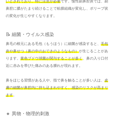
いとされており、特に注意が必要
です。慢性副鼻腔炎では、副
鼻腔に膿がたまり続けることで粘膜組織が変化し、ポリープ状
の変化が生じやすくなります。
📝 細菌・ウイルス感染
鼻毛の根元にある毛包（もうほう）に細菌が感染すると、
毛包
炎や鼻せつ（鼻の中のおできのようなもの）
が生じることがあ
ります。
黄色ブドウ球菌が関与することが多く
、鼻の入り口付
近に赤みを帯びた痛みのある腫れが現れます。
鼻をほじる習慣がある人や、指で鼻を触ることが多い人は、
皮
膚の細菌が鼻腔内に持ち込まれやすく、感染のリスクが高まり
ます
。
🔸 異物・物理的刺激