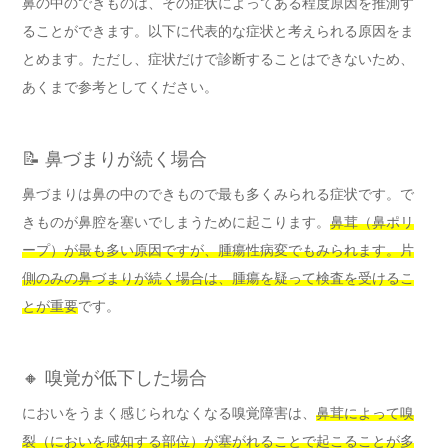
鼻の中のできものは、その症状によってある程度原因を推測す
ることができます。以下に代表的な症状と考えられる原因をま
とめます。ただし、症状だけで診断することはできないため、
あくまで参考としてください。
📝 鼻づまりが続く場合
鼻づまりは鼻の中のできもので最も多くみられる症状です。で
きものが鼻腔を塞いでしまうために起こります。
鼻茸（鼻ポリ
ープ）が最も多い原因ですが、腫瘍性病変でもみられます。
片
側のみの鼻づまりが続く場合は、腫瘍を疑って検査を受けるこ
とが重要
です。
🔸 嗅覚が低下した場合
においをうまく感じられなくなる嗅覚障害は、
鼻茸によって嗅
裂（においを感知する部位）が塞がれることで起こることが多