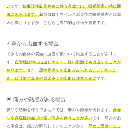
い
です。
好酸球性副鼻腔炎に伴う鼻茸では、嗅覚障害が特に顕
著にみられます。
新型コロナウイルス感染後の嗅覚障害とは原
因が異なりますが、どちらも専門的な評価が必要です。
⚡ 鼻から出血する場合
できもの自体の表面の血管が傷ついて出血することがありま
す。
血管腫は特に出血しやすく、軽い刺激でも出血することが
あります。
また、
悪性腫瘍でも出血がみられることがあるた
め、繰り返す鼻血や原因不明の出血は注意が必要
です。
🌟 痛みや熱感がある場合
炎症や感染を伴うできものでは、痛みや熱感が現れます。
鼻せ
つや炎症性粉瘤では強い痛みを伴うことが多い
です。痛みがあ
る場合は、感染が関与していることが多く、
早めに受診するこ