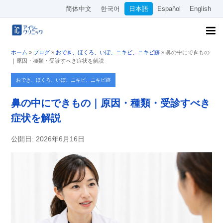
简体中文
한국어
日本語
Español
English
ホーム
»
ブログ
»
おでき、ほくろ、いぼ、ニキビ、ニキビ跡
»
鼻の中にできもの
｜原因・種類・受診すべき症状を解説
おでき、ほくろ、いぼ、ニキビ、ニキビ跡
鼻の中にできもの｜原因・種類・受診すべき
症状を解説
公開日: 2026年6月16日