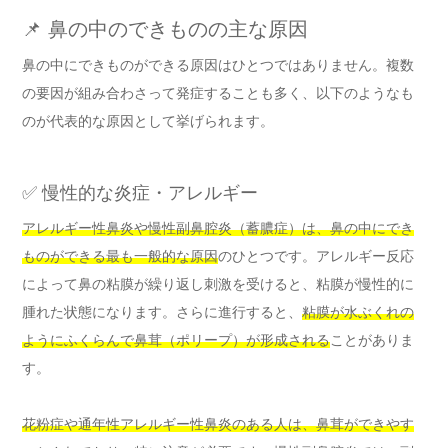
📌 鼻の中のできものの主な原因
鼻の中にできものができる原因はひとつではありません。複数
の要因が組み合わさって発症することも多く、以下のようなも
のが代表的な原因として挙げられます。
✅ 慢性的な炎症・アレルギー
アレルギー性鼻炎や慢性副鼻腔炎（蓄膿症）は、鼻の中にでき
ものができる最も一般的な原因
のひとつです。アレルギー反応
によって鼻の粘膜が繰り返し刺激を受けると、粘膜が慢性的に
腫れた状態になります。さらに進行すると、
粘膜が水ぶくれの
ようにふくらんで鼻茸（ポリープ）が形成される
ことがありま
す。
花粉症や通年性アレルギー性鼻炎のある人は、鼻茸ができやす