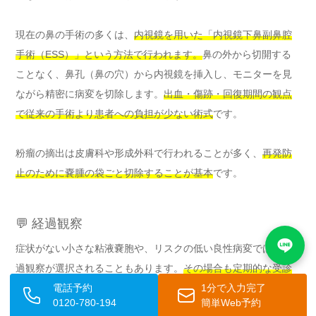
現在の鼻の手術の多くは、
内視鏡を用いた「内視鏡下鼻副鼻腔
手術（ESS）」という方法で行われます。
鼻の外から切開する
ことなく、鼻孔（鼻の穴）から内視鏡を挿入し、モニターを見
ながら精密に病変を切除します。
出血・傷跡・回復期間の観点
で従来の手術より患者への負担が少ない術式
です。
粉瘤の摘出は皮膚科や形成外科で行われることが多く、
再発防
止のために嚢腫の袋ごと切除することが基本
です。
💬 経過観察
症状がない小さな粘液嚢胞や、リスクの低い良性病変では、経
過観察が選択されることもあります。
その場合も定期的な受診
で変化がないかを確認することが大切
です。
電話予約
1分で入力完了
0120-780-194
簡単Web予約