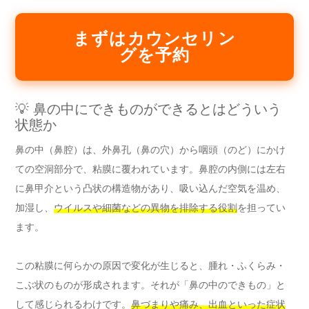
まずはカウンセリン
グを予約
💡 鼻の中にできものができるとはどういう
状態か
鼻の中（鼻腔）は、外鼻孔（鼻の穴）から咽頭（のど）にかけ
ての空洞部分で、粘膜に覆われています。鼻腔の内側には左右
に鼻甲介という凸状の構造物があり、吸い込んだ空気を温め、
加湿し、
ウイルスや細菌などの異物を排除する役割
を担ってい
ます。
この粘膜に何らかの原因で変化が生じると、腫れ・ふくらみ・
こぶ状のものが形成されます。それが「鼻の中のできもの」と
して感じられるわけです。
鼻づまりや痛み、出血といった症状