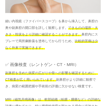
細い内視鏡（ファイバースコープ）を鼻から挿入して、鼻腔の
奥や副鼻腔の開口部を詳しく観察します。
できものの場所・大
きさ・性状をより詳細に確認することができます。
鼻腔内にス
プレーで局所麻酔薬を塗布してから行うため、
比較的苦痛は少
なく外来で実施できます。
✅ 画像検査（レントゲン・CT・MRI）
副鼻腔を含めた病変の広がりや骨への影響を確認するために、
CT検査が広く用いられています。
副鼻腔がより詳細に観察で
き、病変の範囲把握や手術前の評価に欠かせない検査です。
MRI（磁気共鳴画像）は、軟部組織（粘膜・腫瘍など）の詳細な
評価に優れており、特に腫瘍性病変が疑われる場合に追加され