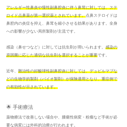
アレルギー性鼻炎や慢性副鼻腔炎に伴う鼻茸に対しては、ステ
ロイド点鼻薬が第一選択薬とされています。
点鼻ステロイドは
鼻腔内の炎症を抑え、鼻茸を縮小させる効果があります。全身
への影響が少ない局所製剤が主流です。
感染（鼻せつなど）に対しては抗生剤が用いられます。
感染の
原因菌に応じた適切な抗生剤を選択することが重要
です。
近年、
難治性の好酸球性副鼻腔炎に対しては、デュピルマブな
どの生物学的製剤（バイオ製剤）が保険適用となり、重症例で
の有効性が示されています。
🌟 手術療法
薬物療法で改善しない場合や、腫瘍性病変・粉瘤など手術が必
要な病変には外科的治療が行われます。