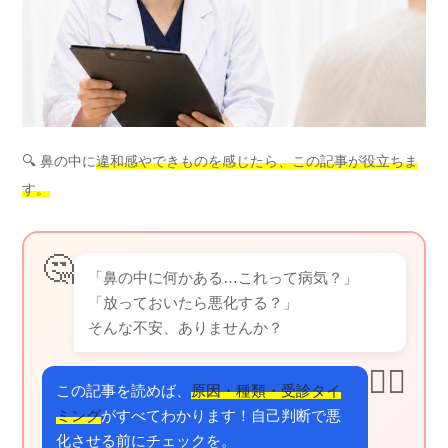
🔍 鼻の中に
違和感やできものを感じたら、この記事が役立ちま
す。
🤔
「鼻の中に何かある…これって病気？」
「放っておいたら悪化する？」
そんな不安、ありませんか？
👨‍⚕️
この記事を読めば、
原因・種類・受診タイ
ミング
がすべてわかります！自己判断で悪
化させる前にチェックを。