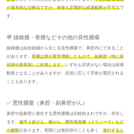
が基本的な治療法ですが、術後も定期的な経過観察が不可欠
で
す。
💬 線維腫・骨腫などその他の良性腫瘍
線維腫は結合組織から生じる良性腫瘍で、鼻腔内にできること
があります。
骨腫は骨が異常増殖したもので、副鼻腔（特に前
頭洞や篩骨洞）に好発します。
いずれも症状がない場合は経過
観察となることがありますが、症状に応じて手術が選択される
こともあります。
✅ 悪性腫瘍（鼻腔・副鼻腔がん）
鼻腔や副鼻腔に発生する悪性腫瘍は比較的まれですが、存在し
ます。
扁平上皮がん、腺がん、悪性黒色腫（メラノーマ）など
の種類
があります。初期には無症状のことも多く、
進行すると