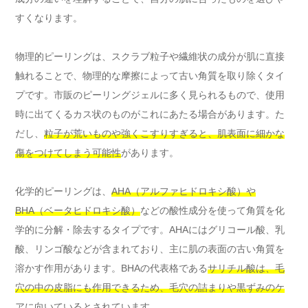
すくなります。
物理的ピーリングは、スクラブ粒子や繊維状の成分が肌に直接
触れることで、物理的な摩擦によって古い角質を取り除くタイ
プです。市販のピーリングジェルに多く見られるもので、使用
時に出てくるカス状のものがこれにあたる場合があります。た
だし、
粒子が荒いものや強くこすりすぎると、肌表面に細かな
傷をつけてしまう可能性
があります。
化学的ピーリングは、
AHA（アルファヒドロキシ酸）や
BHA（ベータヒドロキシ酸）
などの酸性成分を使って角質を化
学的に分解・除去するタイプです。AHAにはグリコール酸、乳
酸、リンゴ酸などが含まれており、主に肌の表面の古い角質を
溶かす作用があります。BHAの代表格である
サリチル酸は、毛
穴の中の皮脂にも作用できるため、毛穴の詰まりや黒ずみのケ
アに向いている
とされています。