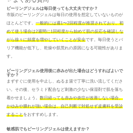
ピーリングジェルは毎日使っても大丈夫ですか？
市販のピーリングジェルは毎日の使用を想定していないものが
ほとんどです。
一般的には週1〜2回程度が推奨されており、初
めて使う場合は2週間に1回程度から始めて肌の反応を確認しな
がら徐々に頻度を増やしていくことが安全
です。毎日使うとバ
リア機能が低下し、乾燥や肌荒れの原因になる可能性がありま
す。
ピーリングジェル使用後に赤みが出た場合はどうすればよいで
すか？
まずすぐに使用を中止し、ぬるま湯で丁寧に洗い流してくださ
い。その後、セラミド配合など刺激の少ない保湿剤で肌を落ち
着かせましょう。
数日経っても赤みや炎症が改善しない場合、
かゆみや腫れが強い場合は、自己判断で対処せず皮膚科を受診
すること
をおすすめします。
敏感肌でもピーリングジェルは使えますか？