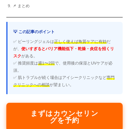
📌 まとめ
💡 この記事のポイント
✅ ピーリングジェルは
正しく使えば角質ケアに有効
だ
が、
使いすぎるとバリア機能低下・乾燥・炎症を招くリ
スク
がある。
✅ 推奨頻度は
週1〜2回
で、使用後の保湿とUVケアが必
須。
✅ 肌トラブルが続く場合はアイシークリニックなど
専門
クリニックへの相談
が望ましい。
まずはカウンセリン
グを予約