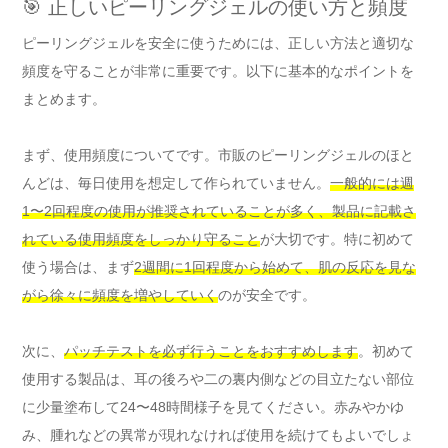
🎯 正しいピーリングジェルの使い方と頻度
ピーリングジェルを安全に使うためには、正しい方法と適切な
頻度を守ることが非常に重要です。以下に基本的なポイントを
まとめます。
まず、使用頻度についてです。市販のピーリングジェルのほと
んどは、毎日使用を想定して作られていません。
一般的には週
1〜2回程度の使用が推奨されていることが多く、製品に記載さ
れている使用頻度をしっかり守ること
が大切です。特に初めて
使う場合は、まず
2週間に1回程度から始めて、肌の反応を見な
がら徐々に頻度を増やしていく
のが安全です。
次に、
パッチテストを必ず行うことをおすすめします
。初めて
使用する製品は、耳の後ろや二の裏内側などの目立たない部位
に少量塗布して24〜48時間様子を見てください。赤みやかゆ
み、腫れなどの異常が現れなければ使用を続けてもよいでしょ