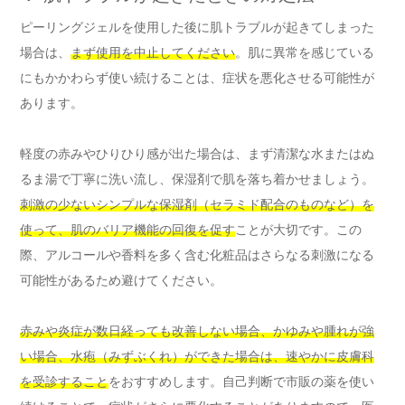
ピーリングジェルを使用した後に肌トラブルが起きてしまった
場合は、
まず使用を中止してください
。肌に異常を感じている
にもかかわらず使い続けることは、症状を悪化させる可能性が
あります。
軽度の赤みやひりひり感が出た場合は、まず清潔な水またはぬ
るま湯で丁寧に洗い流し、保湿剤で肌を落ち着かせましょう。
刺激の少ないシンプルな保湿剤（セラミド配合のものなど）を
使って、肌のバリア機能の回復を促す
ことが大切です。この
際、アルコールや香料を多く含む化粧品はさらなる刺激になる
可能性があるため避けてください。
赤みや炎症が数日経っても改善しない場合、かゆみや腫れが強
い場合、水疱（みずぶくれ）ができた場合は、速やかに皮膚科
を受診すること
をおすすめします。自己判断で市販の薬を使い