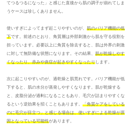
てつるつるになった」と感じた直後から肌の調子が崩れてしま
うケースは珍しくありません。
使いすぎによってまず起こりやすいのが、
肌のバリア機能の低
下
です。前述のとおり、角質層は外部刺激から肌を守る役割を
担っています。必要以上に角質を除去すると、肌は外界の刺激
に対して無防備な状態になります。その結果、
肌が乾燥しやす
くなったり、赤みや炎症が起きやすくなったり
します。
次に起こりやすいのが、過乾燥と肌荒れです。バリア機能が低
下すると、肌の水分が蒸発しやすくなります。肌が乾燥する
と、皮脂分泌が過剰になることもあり、毛穴が詰まりやすくな
るという逆効果を招くこともあります。
「角質ケアをしている
のに毛穴が目立つ」と感じる場合は、使いすぎによる乾燥が原
因となっている可能性
があります。