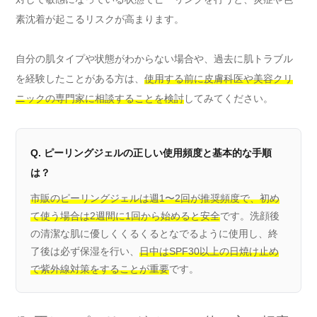
素沈着が起こるリスクが高まります。
自分の肌タイプや状態がわからない場合や、過去に肌トラブル
を経験したことがある方は、
使用する前に皮膚科医や美容クリ
ニックの専門家に相談することを検討
してみてください。
Q. ピーリングジェルの正しい使用頻度と基本的な手順
は？
市販のピーリングジェルは週1〜2回が推奨頻度で、初め
て使う場合は2週間に1回から始めると安全
です。洗顔後
の清潔な肌に優しくくるくるとなでるように使用し、終
了後は必ず保湿を行い、
日中はSPF30以上の日焼け止め
で紫外線対策をすることが重要
です。