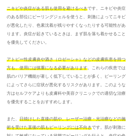
ニキビや炎症がある肌も使用を避けるべき
です。ニキビや炎症
のある部位にピーリングジェルを使うと、刺激によってニキビ
が悪化したり、色素沈着が残りやすくなったりする可能性があ
ります。炎症が起きているときは、まず肌を落ち着かせること
を優先してください。
アトピー性皮膚炎や酒さ（ロゼーシャ）などの皮膚疾患を持つ
方も、使用には慎重になる必要があります
。これらの疾患では
肌のバリア機能が著しく低下していることが多く、ピーリング
によってさらに症状が悪化するリスクがあります。このような
方はセルフケアよりも皮膚科や美容クリニックでの適切な治療
を優先することをおすすめします。
また、
日焼けした直後の肌や、レーザー治療・光治療などの施
術を受けた直後の肌もピーリングには不向き
です。肌が刺激に
対して敏感になっている状態でピーリングを行うと、炎症や色