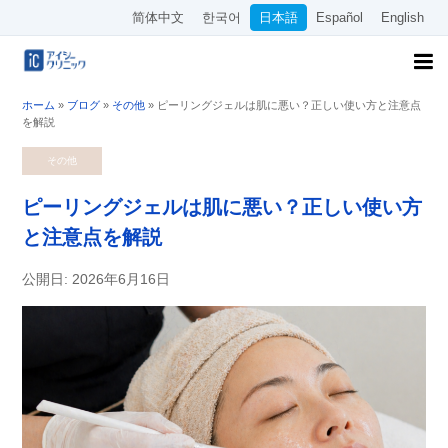
简体中文
한국어
日本語
Español
English
ホーム
»
ブログ
»
その他
»
ピーリングジェルは肌に悪い？正しい使い方と注意点
を解説
その他
ピーリングジェルは肌に悪い？正しい使い方
と注意点を解説
公開日: 2026年6月16日