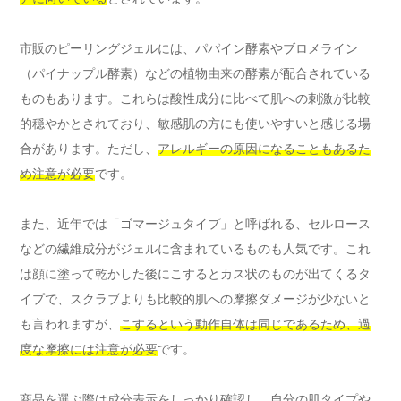
市販のピーリングジェルには、パパイン酵素やブロメライン
（パイナップル酵素）などの植物由来の酵素が配合されている
ものもあります。これらは酸性成分に比べて肌への刺激が比較
的穏やかとされており、敏感肌の方にも使いやすいと感じる場
合があります。ただし、
アレルギーの原因になることもあるた
め注意が必要
です。
また、近年では「ゴマージュタイプ」と呼ばれる、セルロース
などの繊維成分がジェルに含まれているものも人気です。これ
は顔に塗って乾かした後にこするとカス状のものが出てくるタ
イプで、スクラブよりも比較的肌への摩擦ダメージが少ないと
も言われますが、
こするという動作自体は同じであるため、過
度な摩擦には注意が必要
です。
商品を選ぶ際は成分表示をしっかり確認し、自分の肌タイプや