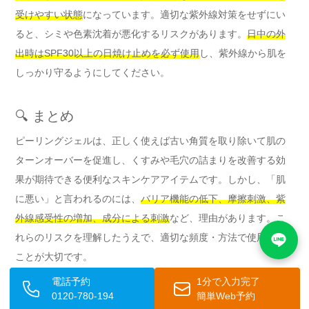
受けやすい状態
になっています。適切な紫外線対策をせずにい
ると、シミや色素沈着が悪化するリスクがあります。
日中の外
出時はSPF30以上の日焼け止めを必ず使用
し、紫外線から肌を
しっかり守るようにしてください。
🔍 まとめ
ピーリングジェルは、正しく使えば古い角質を取り除いて肌の
ターンオーバーを促進し、くすみや毛穴の詰まりを改善する効
果が期待できる便利なスキンケアアイテムです。しかし、「肌
に悪い」と言われるのには、
バリア機能の低下、摩擦刺激、紫
外線感受性の増加、成分による刺激
など、理由があります。こ
れらのリスクを理解したうえで、適切な頻度・方法で使用する
ことが大切です。
電話予約
1分で入力完了
敏感肌、乾燥肌、ニキビや炎症がある肌の方、皮膚疾患がある
0120-780-194
簡単Web予約