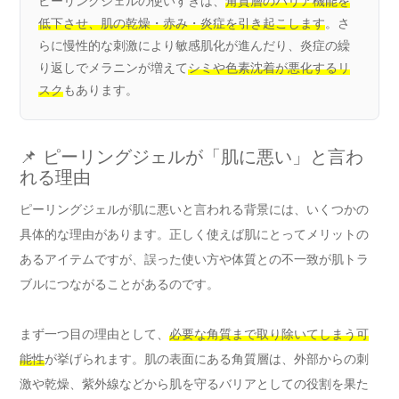
ピーリングジェルの使いすぎは、
角質層のバリア機能を
低下させ、肌の乾燥・赤み・炎症を引き起こします
。さ
らに慢性的な刺激により敏感肌化が進んだり、炎症の繰
り返しでメラニンが増えて
シミや色素沈着が悪化するリ
スク
もあります。
📌 ピーリングジェルが「肌に悪い」と言わ
れる理由
ピーリングジェルが肌に悪いと言われる背景には、いくつかの
具体的な理由があります。正しく使えば肌にとってメリットの
あるアイテムですが、誤った使い方や体質との不一致が肌トラ
ブルにつながることがあるのです。
まず一つ目の理由として、
必要な角質まで取り除いてしまう可
能性
が挙げられます。肌の表面にある角質層は、外部からの刺
激や乾燥、紫外線などから肌を守るバリアとしての役割を果た