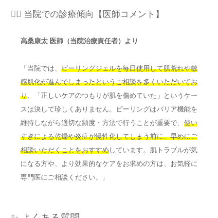
👨‍⚕️ 当院での診療傾向【医師コメント】
高桑康太 医師（当院治療責任者）より
「当院では、
ピーリングジェルを毎日使用して肌荒れや敏
感肌化が進んでしまったというご相談を多くいただいてお
り
、「正しいケアのつもりが肌を傷めていた」というケー
スは決して珍しくありません。ピーリングはバリア機能を
維持しながら適切な頻度・方法で行うことが重要で、
使い
すぎによる乾燥や炎症が慢性化してしまう前に、早めにご
相談いただくことをおすすめ
しています。肌トラブルが気
になる方や、より効果的なケアをお求めの方は、お気軽に
専門医にご相談ください。」
✨ よくある質問