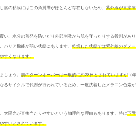
し唇の粘膜にはこの角質層がほとんど存在しないため、
紫外線が直接届
覆い、水分の蒸発を防いだり外部刺激から肌を守ったりする役割があり
、バリア機能が弱い状態にあります。
乾燥した状態では紫外線のダメー
やすくなります。
ましょう。
肌のターンオーバーは一般的に約28日とされていますが
（
なるサイクルで代謝が行われているため、一度沈着したメラニン色素が
、太陽光が直接当たりやすいという物理的な理由もあります。特に
下唇
やすいとされています。