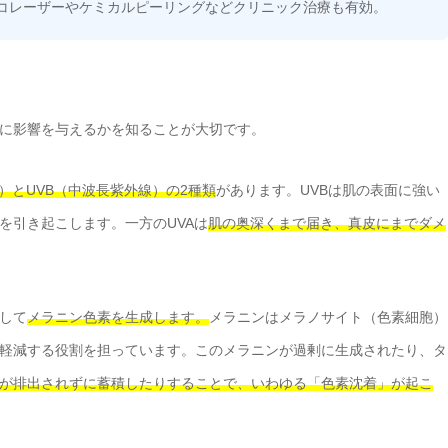
コレーザーやケミカルピーリングなどクリニック治療も有効。
に影響を与えるかを知ることが大切です。
線）とUVB（中波長紫外線）の2種類
があります。UVBは肌の表面に強い
を引き起こします。一方のUVAは
肌の奥深くまで届き、真皮にまでダメ
して
メラニン色素を生成します。
メラニンはメラノサイト（色素細胞）
軽減する役割を担っています。このメラニンが過剰に生成されたり、タ
が排出されずに蓄積したりすることで、いわゆる「色素沈着」が起こ