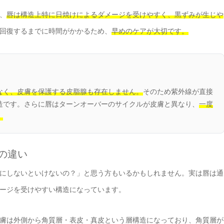
、
唇は構造上特に日焼けによるダメージを受けやすく、黒ずみが生じや
回復するまでに時間がかかるため、
早めのケアが大切です。
なく、皮膚を保護する皮脂腺も存在しません。
そのため紫外線が直接
造です。さらに唇はターンオーバーのサイクルが皮膚と異なり、
一度
。
の違い
にしないといけないの？」と思う方もいるかもしれません。実は唇は通
ージを受けやすい構造になっています。
膚は外側から角質層・表皮・真皮という層構造になっており、角質層が