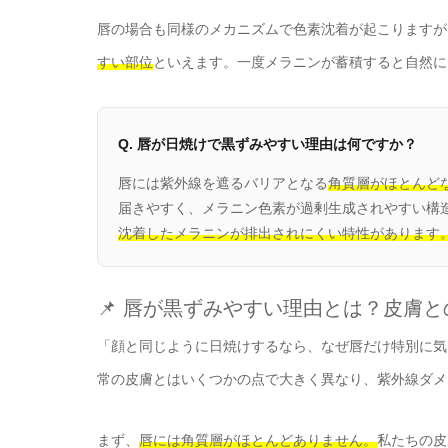
唇の場合も同様のメカニズムで色素沈着が起こりますが
すい部位
といえます。一度メラニンが蓄積すると自然に
Q. 唇が日焼けで黒ずみやすい理由は何ですか？
唇には紫外線を遮るバリアとなる
角質層がほとんど
届きやすく、メラニン色素が過剰生成されやすい構
沈着したメラニンが排出されにくい特性があります
📌 唇が黒ずみやすい理由とは？皮膚と
「顔と同じように日焼けするなら、なぜ唇だけ特別に気
常の皮膚とはいくつかの点で大きく異なり、紫外線ダメ
まず、
唇には角質層がほとんどありません。
私たちの皮