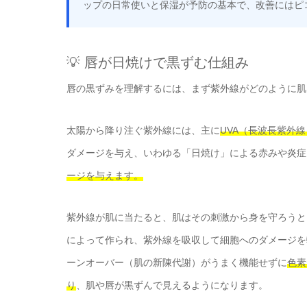
ップの日常使いと保湿が予防の基本で、改善にはピ
💡 唇が日焼けで黒ずむ仕組み
唇の黒ずみを理解するには、まず紫外線がどのように肌
太陽から降り注ぐ紫外線には、主に
UVA（長波長紫外
ダメージを与え、いわゆる「日焼け」による赤みや炎症
ージを与えます。
紫外線が肌に当たると、肌はその刺激から身を守ろうと
によって作られ、紫外線を吸収して細胞へのダメージを
ーンオーバー（肌の新陳代謝）がうまく機能せずに
色素
り
、肌や唇が黒ずんで見えるようになります。