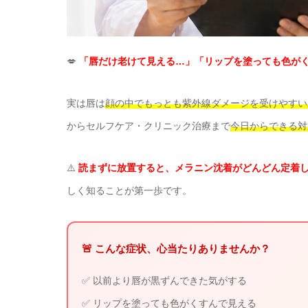
💋
「唇だけ老けて見える…」「リップを塗っても色が
実は唇は
顔の中でもっとも紫外線ダメージを受けやすい
からセルフケア・クリニック治療まで
今日からできる対
⚠️
読まずに放置すると、メラニン沈着がどんどん定着
しく知ることが第一歩です。
🚨 こんな症状、心当たりありませんか？
✅ 以前より唇が黒ずんできた気がする
✅ リップを塗っても色がくすんで見える