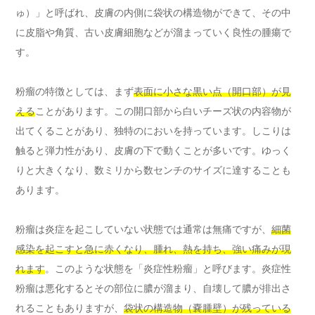
ゅ）」と呼ばれ、皮膚の内側に袋状の構造物ができて、その中
に皮脂や角質、古い皮膚細胞などが溜まっていく良性の腫瘍で
す。
粉瘤の特徴としては、まず
表面に小さな黒い点（開口部）が見
える
ことがあります。この開口部から白いチーズ状の内容物が
出てくることがあり、独特のにおいを持っています。しこりは
触ると弾力性があり、皮膚の下で動くことが多いです。ゆっく
りと大きくなり、数ミリから数センチのサイズに達することも
あります。
粉瘤は炎症を起こしていない状態では通常は無痛ですが、
細菌
感染を起こすと急に赤くなり、腫れ、熱を持ち、強い痛みが現
れます
。このような状態を「炎症性粉瘤」と呼びます。炎症性
粉瘤は悪化するとその部位に膿が溜まり、自壊して膿が排出さ
れることもありますが、
袋状の構造物（嚢腫壁）が残っている