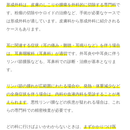
形成外科は、皮膚のしこりや腫瘍を外科的に切除する専門科
で
す。粉瘤の切除やケロイドの治療など、手術が必要なケースで
は形成外科が適しています。皮膚科から形成外科に紹介される
ケースもあります。
耳に関連する症状（耳の痛み・難聴・耳鳴りなど）を伴う場合
は、耳鼻咽喉科（耳鼻科）が適切
です。外耳炎や中耳炎に伴う
リンパ節腫脹なども、耳鼻科での診断・治療が基本となりま
す。
リンパ節の腫れが広範囲にわたる場合や、発熱・体重減少など
の全身症状を伴う場合は、内科や血液内科を受診することが考
えられます
。悪性リンパ腫などの疾患が疑われる場合は、これ
らの専門科での精密検査が必要です。
どの科に行けばよいかわからないときは、
まずかかりつけ医