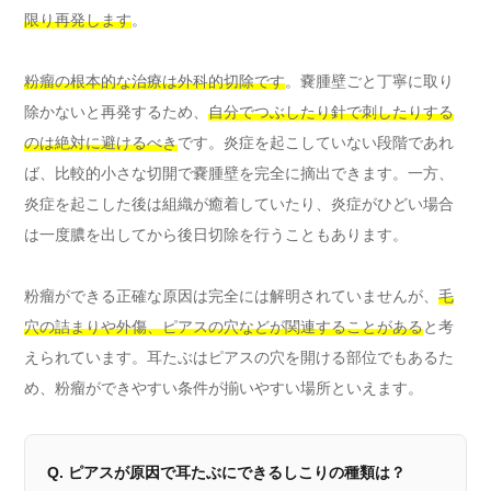
限り再発します
。
粉瘤の根本的な治療は外科的切除です
。嚢腫壁ごと丁寧に取り
除かないと再発するため、
自分でつぶしたり針で刺したりする
のは絶対に避けるべき
です。炎症を起こしていない段階であれ
ば、比較的小さな切開で嚢腫壁を完全に摘出できます。一方、
炎症を起こした後は組織が癒着していたり、炎症がひどい場合
は一度膿を出してから後日切除を行うこともあります。
粉瘤ができる正確な原因は完全には解明されていませんが、
毛
穴の詰まりや外傷、ピアスの穴などが関連することがある
と考
えられています。耳たぶはピアスの穴を開ける部位でもあるた
め、粉瘤ができやすい条件が揃いやすい場所といえます。
Q. ピアスが原因で耳たぶにできるしこりの種類は？