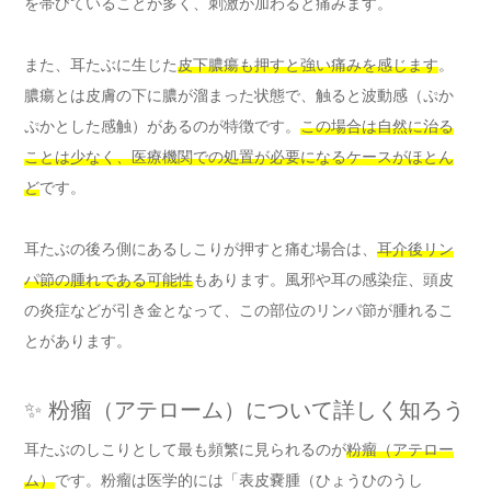
を帯びていることが多く、刺激が加わると痛みます。
また、耳たぶに生じた
皮下膿瘍も押すと強い痛みを感じます
。
膿瘍とは皮膚の下に膿が溜まった状態で、触ると波動感（ぷか
ぷかとした感触）があるのが特徴です。
この場合は自然に治る
ことは少なく、医療機関での処置が必要になるケースがほとん
ど
です。
耳たぶの後ろ側にあるしこりが押すと痛む場合は、
耳介後リン
パ節の腫れである可能性
もあります。風邪や耳の感染症、頭皮
の炎症などが引き金となって、この部位のリンパ節が腫れるこ
とがあります。
✨ 粉瘤（アテローム）について詳しく知ろう
耳たぶのしこりとして最も頻繁に見られるのが
粉瘤（アテロー
ム）
です。粉瘤は医学的には「表皮嚢腫（ひょうひのうし