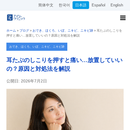
简体中文
한국어
日本語
Español
English
ホーム
»
ブログ
»
おでき、ほくろ、いぼ、ニキビ、ニキビ跡
»
耳たぶのしこりを
押すと痛い…放置していいの？原因と対処法を解説
おでき、ほくろ、いぼ、ニキビ、ニキビ跡
耳たぶのしこりを押すと痛い…放置していい
の？原因と対処法を解説
公開日: 2026年7月2日