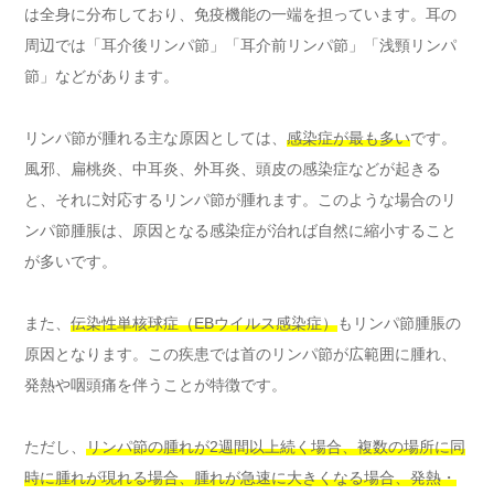
は全身に分布しており、免疫機能の一端を担っています。耳の
周辺では「耳介後リンパ節」「耳介前リンパ節」「浅頸リンパ
節」などがあります。
リンパ節が腫れる主な原因としては、
感染症が最も多い
です。
風邪、扁桃炎、中耳炎、外耳炎、頭皮の感染症などが起きる
と、それに対応するリンパ節が腫れます。このような場合のリ
ンパ節腫脹は、原因となる感染症が治れば自然に縮小すること
が多いです。
また、
伝染性単核球症（EBウイルス感染症）
もリンパ節腫脹の
原因となります。この疾患では首のリンパ節が広範囲に腫れ、
発熱や咽頭痛を伴うことが特徴です。
ただし、
リンパ節の腫れが2週間以上続く場合、複数の場所に同
時に腫れが現れる場合、腫れが急速に大きくなる場合、発熱・