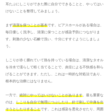
耳たぶにしこりができた際に自分でできることと、やってはい
けないことを整理してみましょう。
まず
清潔を保つことが基本
です。ピアスホールがある場合は、
毎日優しく洗浄し、清潔に保つことが感染予防につながりま
す。刺激の少ない石鹸で洗い、十分にすすぐようにしましょ
う。
しこりが赤く腫れていて熱を持っている場合は、清潔なタオル
を冷水で濡らして軽く当てることで、炎症による不快感を和ら
げることができます。ただし、これは一時的な対処法であり、
根本的な治療にはなりません。
一方で、
絶対にやってはいけないことがあります
。最も重要な
のは、
しこりを自分で無理につぶしたり、針で刺して中身を出
そうとしたりすること
です。これは感染を悪化させたり、周囲