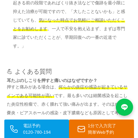
起きる前の段階であればくり抜き法などで傷跡を最小限に
抑えた治療が可能ですので、「大したことないかも」と感
じていても、
気になった時点でお気軽にご相談いただくこ
とをお勧めします
。一人で不安を抱え込まず、まずは専門
家に診ていただくことが、早期回復への一番の近道で
す。」
💪 よくある質問
耳たぶのしこりを押すと痛いのはなぜですか？
押すと痛みがある場合は、
何らかの炎症や感染が起きているサ
インである可能性が高い
です。最も多いのは細菌感染を起こし
た炎症性粉瘤で、赤く腫れて強い痛みが出ます。そのほか、毛
嚢炎・ピアスホールの感染・皮下膿瘍なども原因として考えら
れます。
電話予約
1分で入力完了
0120-780-194
簡単Web予約
耳たぶのしこりは放置しても自然に治りますか？