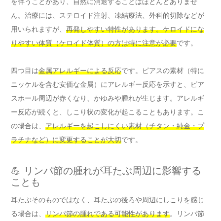
を伴うことがあり、自然に消退することはほとんどありませ
ん。治療には、ステロイド注射、凍結療法、外科的切除などが
用いられますが、
再発しやすい特性があります。ケロイドにな
りやすい体質（ケロイド体質）の方は特に注意が必要
です。
四つ目は
金属アレルギーによる反応
です。ピアスの素材（特に
ニッケルを含む安価な金属）にアレルギー反応を示すと、ピア
スホール周辺が赤くなり、かゆみや腫れが生じます。アレルギ
ー反応が続くと、しこり状の変化が起こることもあります。こ
の場合は、
アレルギーを起こしにくい素材（チタン・純金・プ
ラチナなど）に変更することが大切
です。
💪 リンパ節の腫れが耳たぶ周辺に影響する
ことも
耳たぶそのものではなく、耳たぶの後ろや周辺にしこりを感じ
る場合は、
リンパ節の腫れである可能性があります
。リンパ節