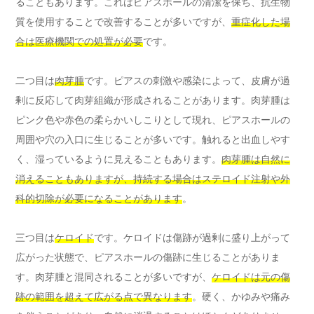
ることもあります。これはピアスホールの清潔を保ち、抗生物
質を使用することで改善することが多いですが、
重症化した場
合は医療機関での処置が必要
です。
二つ目は
肉芽腫
です。ピアスの刺激や感染によって、皮膚が過
剰に反応して肉芽組織が形成されることがあります。肉芽腫は
ピンク色や赤色の柔らかいしこりとして現れ、ピアスホールの
周囲や穴の入口に生じることが多いです。触れると出血しやす
く、湿っているように見えることもあります。
肉芽腫は自然に
消えることもありますが、持続する場合はステロイド注射や外
科的切除が必要になることがあります
。
三つ目は
ケロイド
です。ケロイドは傷跡が過剰に盛り上がって
広がった状態で、ピアスホールの傷跡に生じることがありま
す。肉芽腫と混同されることが多いですが、
ケロイドは元の傷
跡の範囲を超えて広がる点で異なります
。硬く、かゆみや痛み