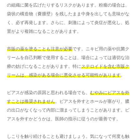
の組織に菌を広げたりするリスクがあります。粉瘤の場合は、
袋状の構造物（嚢腫壁）を残したまま中身を出しても意味がな
く、必ず再発します。さらに、刺激によって炎症が悪化し、処
置がより複雑になることがあります。
市販の薬を塗ることも注意が必要
です。ニキビ用の薬や抗菌ク
リームを自己判断で使用することは、場合によっては適切な治
療の妨げになることがあります。特に
ステロイドを含む市販ク
リームは、感染がある場合に悪化させる可能性があります
。
ピアスが感染の原因と思われる場合でも、
むやみにピアスを外
すことは推奨されません
。ピアスを外すとホールが塞がり、膿
の出口がなくなって内部に溜まってしまうことがあります。ピ
アスを外すかどうかは、医師の指示に従うのが最善です。
しこりを触り続けることも避けましょう。気になって何度も触