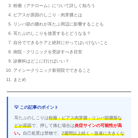
粉瘤（アテローム）について詳しく知ろう
ピアスが原因のしこり・肉芽腫とは
リンパ節の腫れが耳たぶ周辺に影響することも
耳たぶのしこりを放置するとどうなる？
自分でできるケアと絶対にやってはいけないこと
病院・クリニックを受診すべき目安
診療科はどこに行けばいい？
アイシークリニック新宿院でできること
まとめ
💡 この記事のポイント
耳たぶのしこりは
粉瘤・ピアス肉芽腫・リンパ節腫脹な
どが原因
で、押して痛む場合は
炎症サインの可能性が高
い。
自己処置は禁物で、
2週間以上続く・急速に大きくな