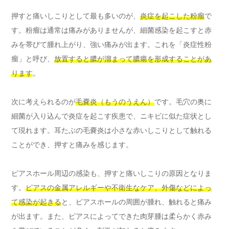
押すと痛いしこりとして最も多いのが、
炎症を起こした粉瘤
で
す。粉瘤は通常は痛みがありませんが、細菌感染を起こすと赤
みを帯びて腫れ上がり、強い痛みが出ます。これを「炎症性粉
瘤」と呼び、
放置すると膿が溜まって膿瘍を形成することがあ
ります
。
次に考えられるのが
毛嚢炎（もうのうえん）
です。毛穴の奥に
細菌が入り込んで炎症を起こす疾患で、ニキビに似た症状とし
て現れます。耳たぶの毛嚢炎は小さな赤いしこりとして触れる
ことができ、押すと痛みを感じます。
ピアスホール周辺の感染も、押すと痛いしこりの原因となりま
す。
ピアスの金属アレルギーや不衛生なケア、外傷などによっ
て感染が起きる
と、ピアスホールの周囲が腫れ、触れると痛み
が出ます。また、ピアスによってできた肉芽腫は柔らかく赤み