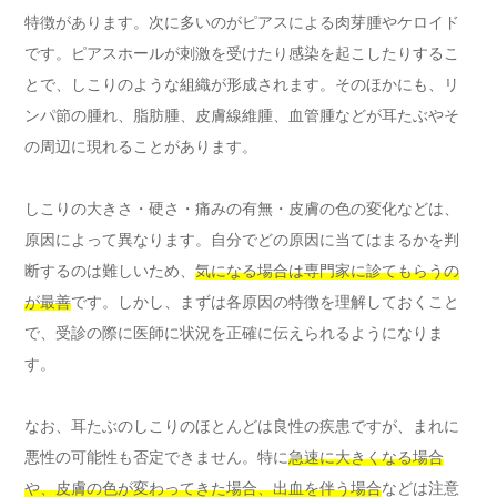
特徴があります。次に多いのがピアスによる肉芽腫やケロイド
です。ピアスホールが刺激を受けたり感染を起こしたりするこ
とで、しこりのような組織が形成されます。そのほかにも、リ
ンパ節の腫れ、脂肪腫、皮膚線維腫、血管腫などが耳たぶやそ
の周辺に現れることがあります。
しこりの大きさ・硬さ・痛みの有無・皮膚の色の変化などは、
原因によって異なります。自分でどの原因に当てはまるかを判
断するのは難しいため、
気になる場合は専門家に診てもらうの
が最善
です。しかし、まずは各原因の特徴を理解しておくこと
で、受診の際に医師に状況を正確に伝えられるようになりま
す。
なお、耳たぶのしこりのほとんどは良性の疾患ですが、まれに
悪性の可能性も否定できません。特に
急速に大きくなる場合
や、皮膚の色が変わってきた場合、出血を伴う場合
などは注意