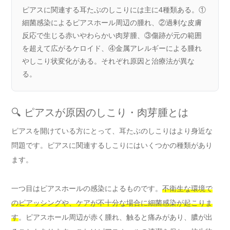
ピアスに関連する耳たぶのしこりには主に4種類ある。①
細菌感染によるピアスホール周辺の腫れ、②過剰な皮膚
反応で生じる赤いやわらかい肉芽腫、③傷跡が元の範囲
を超えて広がるケロイド、④金属アレルギーによる腫れ
やしこり状変化がある。それぞれ原因と治療法が異な
る。
🔍 ピアスが原因のしこり・肉芽腫とは
ピアスを開けている方にとって、耳たぶのしこりはより身近な
問題です。ピアスに関連するしこりにはいくつかの種類があり
ます。
一つ目はピアスホールの感染によるものです。
不衛生な環境で
のピアッシングや、ケアが不十分な場合に細菌感染が起こりま
す
。ピアスホール周辺が赤く腫れ、触ると痛みがあり、膿が出