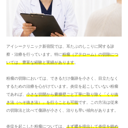
アイシークリニック新宿院では、耳たぶのしこりに関する診
察・治療を行っています。特に
粉瘤（アテローム）の切除につ
いては、豊富な経験と実績があります
。
粉瘤の切除においては、できるだけ傷跡を小さく、目立たなく
するための治療を心がけています。炎症を起こしていない粉瘤
であれば、
小さな切開から嚢腫壁ごと丁寧に取り除く「くり抜
き法（へそ抜き法）」を行うことも可能
です。この方法は従来
の切除法と比べて傷跡が小さく、治りも早い傾向があります。
炎症を起こした粉瘤については、
まず膿を排出して炎症を鎮め