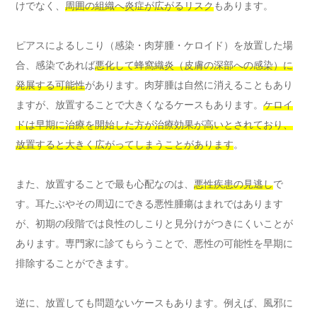
けでなく、
周囲の組織へ炎症が広がるリスク
もあります。
ピアスによるしこり（感染・肉芽腫・ケロイド）を放置した場
合、感染であれば
悪化して蜂窩織炎（皮膚の深部への感染）に
発展する可能性
があります。肉芽腫は自然に消えることもあり
ますが、放置することで大きくなるケースもあります。
ケロイ
ドは早期に治療を開始した方が治療効果が高いとされており、
放置すると大きく広がってしまうことがあります
。
また、放置することで最も心配なのは、
悪性疾患の見逃し
で
す。耳たぶやその周辺にできる悪性腫瘍はまれではあります
が、初期の段階では良性のしこりと見分けがつきにくいことが
あります。専門家に診てもらうことで、悪性の可能性を早期に
排除することができます。
逆に、放置しても問題ないケースもあります。例えば、風邪に