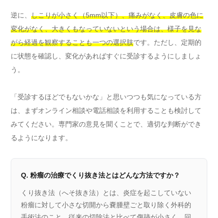
逆に、
しこりが小さく（5mm以下）、痛みがなく、皮膚の色に
変化がなく、大きくもなっていないという場合は、様子を見な
がら経過を観察することも一つの選択肢
です。ただし、定期的
に状態を確認し、変化があればすぐに受診するようにしましょ
う。
「受診するほどでもないかな」と思いつつも気になっている方
は、まずオンライン相談や電話相談を利用することも検討して
みてください。専門家の意見を聞くことで、適切な判断ができ
るようになります。
Q. 粉瘤の治療でくり抜き法とはどんな方法ですか？
くり抜き法（へそ抜き法）とは、炎症を起こしていない
粉瘤に対して小さな切開から嚢腫壁ごと取り除く外科的
手術法のこと。従来の切除法と比べて傷跡が小さく、回