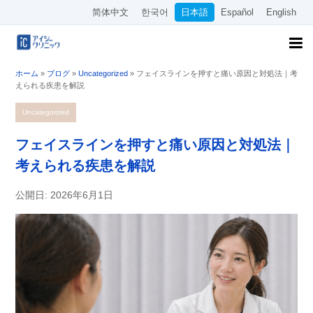
简体中文
한국어
日本語
Español
English
ホーム
»
ブログ
»
Uncategorized
»
フェイスラインを押すと痛い原因と対処法｜考
えられる疾患を解説
Uncategorized
フェイスラインを押すと痛い原因と対処法｜
考えられる疾患を解説
公開日: 2026年6月1日