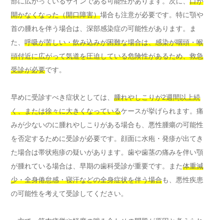
部に広がっているサインである可能性があります。次に、
口が
開かなくなった（開口障害）
場合も注意が必要です。特に顎や
首の腫れを伴う場合は、深部感染症の可能性があります。ま
た、
呼吸が苦しい・飲み込みが困難な場合は、感染が咽頭・喉
頭付近に広がって気道を圧迫している危険性があるため、救急
受診が必要
です。
早めに受診すべき症状としては、
腫れやしこりが2週間以上続
く、または徐々に大きくなっている
ケースが挙げられます。痛
みが少ないのに腫れやしこりがある場合も、悪性腫瘍の可能性
を否定するために受診が必要です。顔面に水疱・発疹が出てき
た場合は帯状疱疹の疑いがあります。歯や歯茎の痛みを伴い顎
が腫れている場合は、早期の歯科受診が重要です。また
体重減
少・全身倦怠感・寝汗などの全身症状を伴う場合
も、悪性疾患
の可能性を考えて受診してください。