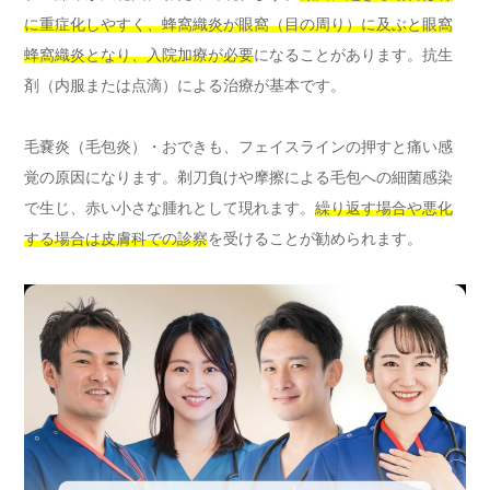
に重症化しやすく、蜂窩織炎が眼窩（目の周り）に及ぶと眼窩
蜂窩織炎となり、入院加療が必要
になることがあります。抗生
剤（内服または点滴）による治療が基本です。
毛嚢炎（毛包炎）・おできも、フェイスラインの押すと痛い感
覚の原因になります。剃刀負けや摩擦による毛包への細菌感染
で生じ、赤い小さな腫れとして現れます。
繰り返す場合や悪化
する場合は皮膚科での診察
を受けることが勧められます。