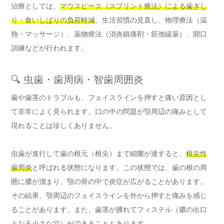
治療としては、
マウスピース（スプリント療法）による歯ぎし
り・食いしばりの負荷軽減
、生活習慣の見直し、物理療法（温
熱・マッサージ）、薬物療法（消炎鎮痛剤・筋弛緩薬）、開口
訓練などが行われます。
🔍 虫歯・歯周病・智歯周囲炎
歯や歯茎のトラブルも、フェイスラインを押すと痛い原因とし
て非常によく見られます。口の中の問題が顎周辺の痛みとして
現れることは珍しくありません。
虫歯が進行して歯の根元（根尖）まで細菌が達すると、
根尖性
歯周炎
と呼ばれる状態になります。この状態では、歯の根の周
囲に膿が溜まり、顎の骨の中で炎症が広がることがあります。
その結果、顎周辺のフェイスラインを外から押すと痛みを感じ
ることがあります。また、歯茎が腫れてフィステル（膿の出口
となる小さな穴）ができることもあります。