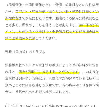
（歯根嚢胞・含歯性嚢胞など）・骨腫・線維腫などの良性病変
から、
口腔がん・顎骨腫瘍・悪性リンパ腫・転移性腫瘍などの
悪性病変
まで多岐にわたります。腫瘍による痛みは持続的なこ
とが多く、腫れやしこりを伴うことがあります。
特に痛みが続
く・しこりがある・体重減少・全身倦怠感などを伴う場合は早
急に医療機関を受診
してください。
頸椎（首の骨）のトラブル
頸椎椎間板ヘルニアや変形性頸椎症によって首の神経が圧迫さ
れると、
痛みが顎周辺に放散することがあります
。このような
放散痛は関連痛とも呼ばれ、実際に問題が起きている場所とは
別のところに痛みを感じる現象です。首の痛みやこりを伴う場
合は、整形外科への相談も検討しましょう。
🔍 病院に行くべき症状のチェックポイント