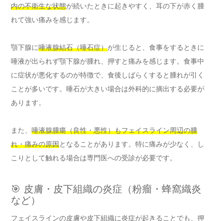
内の不衛生な状態
が続いたときに起きやすく、耳の下が赤く腫
れて強い痛みを感じます。
顎下腺に
唾液腺結石（唾石症）
が生じると、食事をするときに
唾液が出られず顎下腺が腫れ、押すと痛みを感じます。食事中
に症状が悪化するのが特徴で、食後しばらくすると腫れが引く
ことが多いです。唾石が大きい場合は外科的に摘出する必要が
あります。
また、
唾液腺腫瘍（良性・悪性）もフェイスライン周辺の腫
れ・痛みの原因
となることがあります。特に痛みが少なく、し
こりとして触れる場合は専門医への受診が必要です。
🎯 皮膚・皮下組織の炎症（粉瘤・蜂窩織炎
など）
フェイスラインの皮膚や皮下組織に炎症が起きることでも、押