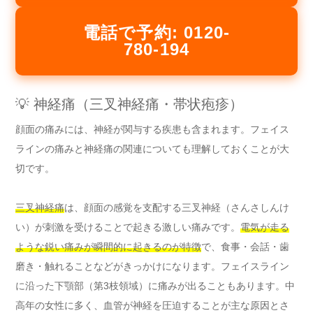
電話で予約: 0120-
780-194
💡 神経痛（三叉神経痛・帯状疱疹）
顔面の痛みには、神経が関与する疾患も含まれます。フェイス
ラインの痛みと神経痛の関連についても理解しておくことが大
切です。
三叉神経痛
は、顔面の感覚を支配する三叉神経（さんさしんけ
い）が刺激を受けることで起きる激しい痛みです。
電気が走る
ような鋭い痛みが瞬間的に起きるのが特徴
で、食事・会話・歯
磨き・触れることなどがきっかけになります。フェイスライン
に沿った下顎部（第3枝領域）に痛みが出ることもあります。中
高年の女性に多く、血管が神経を圧迫することが主な原因とさ