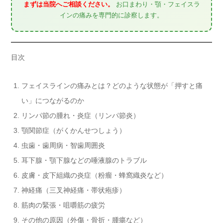
まずは当院へご相談ください。
お口まわり・顎・フェイスラ
インの痛みを専門的に診察します。
目次
フェイスラインの痛みとは？どのような状態が「押すと痛
い」につながるのか
リンパ節の腫れ・炎症（リンパ節炎）
顎関節症（がくかんせつしょう）
虫歯・歯周病・智歯周囲炎
耳下腺・顎下腺などの唾液腺のトラブル
皮膚・皮下組織の炎症（粉瘤・蜂窩織炎など）
神経痛（三叉神経痛・帯状疱疹）
筋肉の緊張・咀嚼筋の疲労
その他の原因（外傷・骨折・腫瘍など）