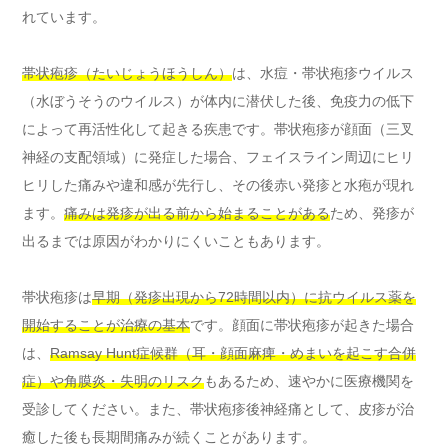
れています。
帯状疱疹（たいじょうほうしん）
は、水痘・帯状疱疹ウイルス
（水ぼうそうのウイルス）が体内に潜伏した後、免疫力の低下
によって再活性化して起きる疾患です。帯状疱疹が顔面（三叉
神経の支配領域）に発症した場合、フェイスライン周辺にヒリ
ヒリした痛みや違和感が先行し、その後赤い発疹と水疱が現れ
ます。
痛みは発疹が出る前から始まることがある
ため、発疹が
出るまでは原因がわかりにくいこともあります。
帯状疱疹は
早期（発疹出現から72時間以内）に抗ウイルス薬を
開始することが治療の基本
です。顔面に帯状疱疹が起きた場合
は、
Ramsay Hunt症候群（耳・顔面麻痺・めまいを起こす合併
症）や角膜炎・失明のリスク
もあるため、速やかに医療機関を
受診してください。また、帯状疱疹後神経痛として、皮疹が治
癒した後も長期間痛みが続くことがあります。