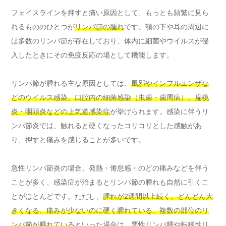
フェイスラインを押すと痛い原因として、もっとも頻繁に見ら
れるもののひとつが
リンパ節の腫れ
です。顎の下や耳の周辺に
は多数のリンパ節が存在しており、体内に細菌やウイルスが侵
入したときにその免疫反応の場として機能します。
リンパ節が腫れる主な原因としては、
風邪やインフルエンザな
どのウイルス感染、口腔内の細菌感染（虫歯・歯周病）、扁桃
炎・咽頭炎などの上気道感染症
が挙げられます。感染に伴うリ
ンパ節炎では、触れると硬くなったコリコリとした感触があ
り、押すと痛みを感じることが多いです。
急性リンパ節炎の場合、発熱・倦怠感・のどの痛みなどを伴う
ことが多く、感染症が治まるとリンパ節の腫れも自然に引くこ
とがほとんどです。ただし、
腫れが2週間以上続く、どんどん大
きくなる、痛みが少ないのに硬く腫れている、複数の部位のリ
ンパ節が腫れている
といった場合は、悪性リンパ腫や転移性リ