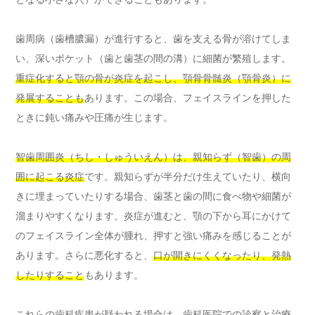
歯周病（歯槽膿漏）が進行すると、歯を支える骨が溶けてしま
い、深いポケット（歯と歯茎の間の溝）に細菌が繁殖します。
重症化すると顎の骨が炎症を起こし、顎骨骨髄炎（顎骨炎）に
発展することも
あります。この場合、フェイスラインを押した
ときに鈍い痛みや圧痛が生じます。
智歯周囲炎（ちし・しゅういえん）は、親知らず（智歯）の周
囲に起こる炎症
です。親知らずが半分だけ生えていたり、横向
きに埋まっていたりする場合、歯茎と歯の間に食べ物や細菌が
溜まりやすくなります。炎症が進むと、顎の下から耳にかけて
のフェイスライン全体が腫れ、押すと強い痛みを感じることが
あります。さらに悪化すると、
口が開きにくくなったり、発熱
したりすること
もあります。
これらの歯科疾患が疑われる場合は、歯科医院での診察と治療