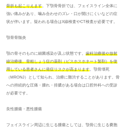
骨折も起こりえます
。下顎骨骨折では、フェイスライン全体に
強い痛みがあり、噛み合わせのズレ・口が開けにくいなどの症
状が伴います。疑われる場合はX線検査やCT検査が必要です。
顎骨骨髄炎
顎の骨そのものに細菌感染が及ぶ状態です。
歯科治療後や放射
線治療後、骨粗しょう症の薬剤（ビスホスホネート製剤）を使
用している患者さんに発症リスクが高まります
。顎骨壊死
（MRONJ）として知られ、治療に難渋することがあります。骨
への持続的な圧痛・腫れ・排膿がある場合は口腔外科への受診
が必要です。
良性腫瘍・悪性腫瘍
フェイスライン周辺に生じる腫瘍としては、顎骨に生じる嚢胞