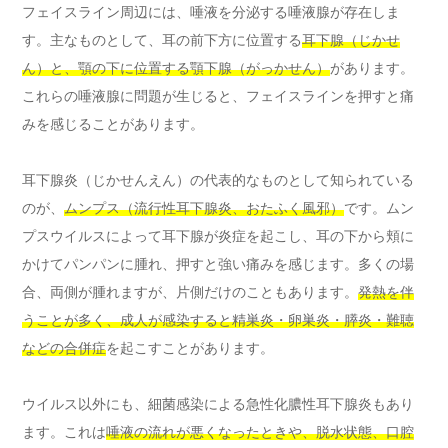
フェイスライン周辺には、唾液を分泌する唾液腺が存在しま
す。主なものとして、耳の前下方に位置する
耳下腺（じかせ
ん）と、顎の下に位置する顎下腺（がっかせん）
があります。
これらの唾液腺に問題が生じると、フェイスラインを押すと痛
みを感じることがあります。
耳下腺炎（じかせんえん）の代表的なものとして知られている
のが、
ムンプス（流行性耳下腺炎、おたふく風邪）
です。ムン
プスウイルスによって耳下腺が炎症を起こし、耳の下から頬に
かけてパンパンに腫れ、押すと強い痛みを感じます。多くの場
合、両側が腫れますが、片側だけのこともあります。
発熱を伴
うことが多く、成人が感染すると精巣炎・卵巣炎・膵炎・難聴
などの合併症
を起こすことがあります。
ウイルス以外にも、細菌感染による急性化膿性耳下腺炎もあり
ます。これは
唾液の流れが悪くなったときや、脱水状態、口腔