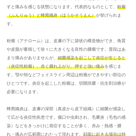
すと痛みを感じる状態になります。代表的なものとして、
粉瘤
（ふんりゅう）と蜂窩織炎（ほうかそうえん）
が挙げられま
す。
粉瘤（アテローム）は、皮膚の下に袋状の構造物ができ、角質
や皮脂が蓄積して徐々に大きくなる良性の腫瘤です。普段はあ
まり痛みがありませんが、
細菌感染を起こして炎症が生じると
（炎症性粉瘤）、赤く腫れ上がり、押すと強い痛み
を感じま
す。顎や頬などフェイスライン周辺は粉瘤ができやすい部位の
ひとつです。炎症を起こした粉瘤は、切開排膿・抗生剤治療が
必要になります。
蜂窩織炎は、皮膚の深部（真皮から皮下組織）に細菌が感染し
て広がる炎症性疾患です。傷口や虫刺され、毛嚢炎（毛包の感
染）などをきっかけに発症することが多く、赤み・熱感・腫
れ・痛みが広範囲にわたって現れます。
顔面に起きる場合は特