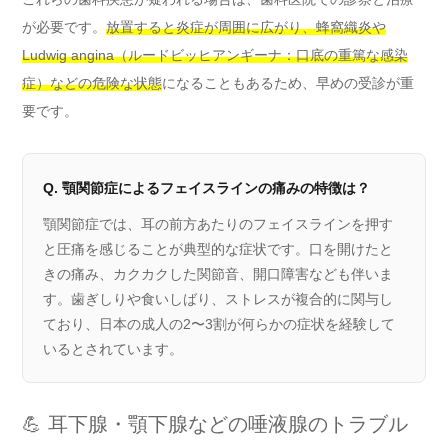
が必要です。
放置すると炎症が周囲に広がり、蜂窩織炎や
Ludwig angina（ルードビッヒアンギーナ：口底の重篤な感染
症）などの危険な状態
になることもあるため、早めの受診が重
要です。
Q. 顎関節症によるフェイスラインの痛みの特徴は？
顎関節症では、耳の前方あたりのフェイスラインを押す
と圧痛を感じることが典型的な症状です。口を開けたと
きの痛み、カクカクした関節音、開口障害なども伴いま
す。歯ぎしりや食いしばり、ストレスが複合的に関与し
ており、日本の成人の2〜3割が何らかの症状を経験して
いるとされています。
💪 耳下腺・顎下腺などの唾液腺のトラブル