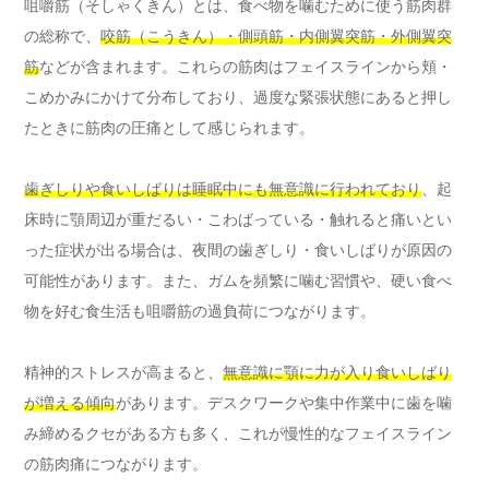
咀嚼筋（そしゃくきん）とは、食べ物を噛むために使う筋肉群
の総称で、
咬筋（こうきん）・側頭筋・内側翼突筋・外側翼突
筋
などが含まれます。これらの筋肉はフェイスラインから頬・
こめかみにかけて分布しており、過度な緊張状態にあると押し
たときに筋肉の圧痛として感じられます。
歯ぎしりや食いしばりは睡眠中にも無意識に行われており
、起
床時に顎周辺が重だるい・こわばっている・触れると痛いとい
った症状が出る場合は、夜間の歯ぎしり・食いしばりが原因の
可能性があります。また、ガムを頻繁に噛む習慣や、硬い食べ
物を好む食生活も咀嚼筋の過負荷につながります。
精神的ストレスが高まると、
無意識に顎に力が入り食いしばり
が増える傾向
があります。デスクワークや集中作業中に歯を噛
み締めるクセがある方も多く、これが慢性的なフェイスライン
の筋肉痛につながります。