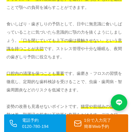
ことで顎への負荷を減らすことができます。
食いしばり・歯ぎしりの予防として、日中に無意識に食いしば
っていることに気づいたら意識的に顎の力を抜くようにしまし
ょう。
「口を閉じていても上下の歯は接触させない」という意
識を持つことが大切
です。ストレス管理や十分な睡眠も、夜間
の歯ぎしり予防に役立ちます。
口腔内の清潔を保つことも重要
です。歯磨き・フロスの習慣を
徹底し、定期的な歯科検診を受けることで、虫歯・歯周病・智
歯周囲炎などのリスクを低減できます。
姿勢の改善も見逃せないポイントです。
猫背や前傾みの強い姿
勢は首・顎周辺の筋肉に不均等な負荷をかけます
。デスクワー
電話予約
1分で入力完了
ク中はモニターの高さを目線に合わせ、頭が前に出ない姿勢を
0120-780-194
簡単Web予約
心がけましょう。