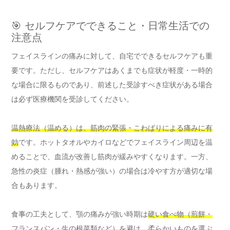
🎯 セルフケアでできること・日常生活での
注意点
フェイスラインの痛みに対して、自宅でできるセルフケアも重
要です。ただし、セルフケアはあくまでも症状が軽度・一時的
な場合に限るものであり、前述した受診すべき症状がある場合
は必ず医療機関を受診してください。
温熱療法（温める）は、筋肉の緊張・こわばりによる痛みに有
効
です。ホットタオルやカイロなどでフェイスライン周辺を温
めることで、血流が改善し筋肉が緩みやすくなります。一方、
急性の炎症（腫れ・熱感が強い）の場合は冷やす方が適切な場
合もあります。
食事の工夫として、顎の痛みが強い時期は
硬い食べ物（煎餅・
フランスパン・生の根菜類など）を避け、柔らかいものを選ぶ