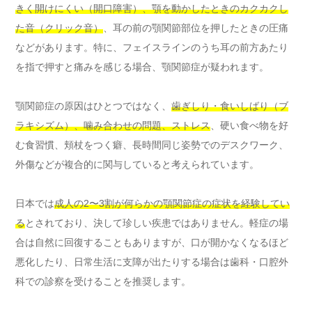
きく開けにくい（開口障害）、顎を動かしたときのカクカクし
た音（クリック音）
、耳の前の顎関節部位を押したときの圧痛
などがあります。特に、フェイスラインのうち耳の前方あたり
を指で押すと痛みを感じる場合、顎関節症が疑われます。
顎関節症の原因はひとつではなく、
歯ぎしり・食いしばり（ブ
ラキシズム）、噛み合わせの問題、ストレス
、硬い食べ物を好
む食習慣、頬杖をつく癖、長時間同じ姿勢でのデスクワーク、
外傷などが複合的に関与していると考えられています。
日本では
成人の2〜3割が何らかの顎関節症の症状を経験してい
る
とされており、決して珍しい疾患ではありません。軽症の場
合は自然に回復することもありますが、口が開かなくなるほど
悪化したり、日常生活に支障が出たりする場合は歯科・口腔外
科での診察を受けることを推奨します。