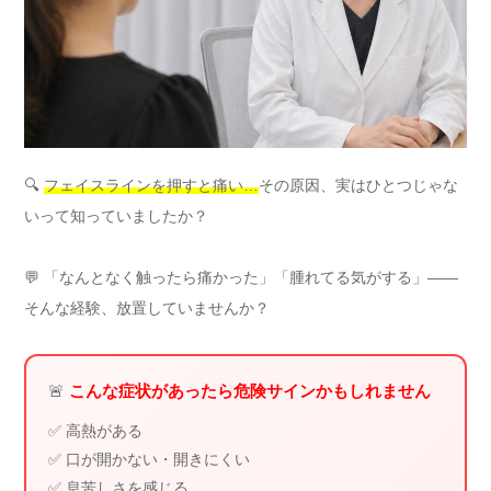
🔍
フェイスラインを押すと痛い…
その原因、実はひとつじゃな
いって知っていましたか？
💬 「なんとなく触ったら痛かった」「腫れてる気がする」――
そんな経験、放置していませんか？
🚨
こんな症状があったら危険サインかもしれません
✅ 高熱がある
✅ 口が開かない・開きにくい
✅ 息苦しさを感じる