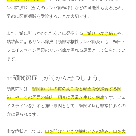
ンパ節腫脹（がんのリンパ節転移）などの可能性もあるため、
早めに医療機関を受診することが大切です。
また、猫に引っかかれたあとに発症する
「猫ひっかき病」
や、
結核菌によるリンパ節炎（頸部結核性リンパ節炎）も、頸部・
フェイスライン周辺のリンパ節が腫れる原因として知られてい
ます。
✨ 顎関節症（がくかんせつしょう）
顎関節症は、
顎関節（耳の前のあご骨と頭蓋骨が接合する関
節）や、その周囲の筋肉・靭帯に異常が生じる疾患
です。フェ
イスラインを押すと痛い原因として、顎関節症は非常に多くの
方に見られます。
主な症状としては、
口を開けたときや噛むときの痛み、口を大