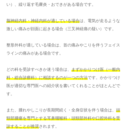
い）、繰り返す毛嚢炎・おできがある場合です。
脳神経内科・神経内科が適している場合
は、電気が走るような
激しい痛みが顔面に起きる場合（三叉神経痛の疑い）です。
整形外科が適している場合は、首の痛みやこりを伴うフェイス
ラインの痛みがある場合です。
どの科を受診すべきか迷う場合は、
まずかかりつけ医（一般内
科・総合診療科）に相談するのが一つの方法
です。かかりつけ
医が適切な専門医への紹介状を書いてくれることがほとんどで
す。
また、腫れやしこりが長期間続く・全身症状を伴う場合は、
頭
頸部腫瘍を専門とする耳鼻咽喉科・頭頸部外科や口腔外科を受
診することが推奨
されます。