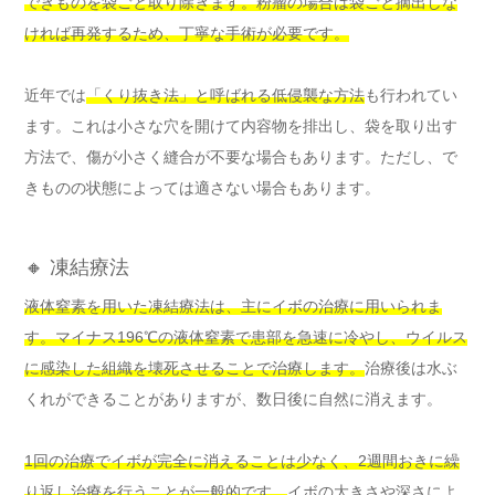
できものを袋ごと取り除きます。粉瘤の場合は袋ごと摘出しな
ければ再発するため、丁寧な手術が必要です。
近年では
「くり抜き法」と呼ばれる低侵襲な方法
も行われてい
ます。これは小さな穴を開けて内容物を排出し、袋を取り出す
方法で、傷が小さく縫合が不要な場合もあります。ただし、で
きものの状態によっては適さない場合もあります。
🔸 凍結療法
液体窒素を用いた凍結療法は、主にイボの治療に用いられま
す。マイナス196℃の液体窒素で患部を急速に冷やし、ウイルス
に感染した組織を壊死させることで治療します。
治療後は水ぶ
くれができることがありますが、数日後に自然に消えます。
1回の治療でイボが完全に消えることは少なく、2週間おきに繰
り返し治療を行うことが一般的です。
イボの大きさや深さによ