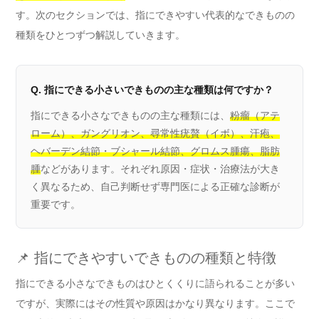
す。次のセクションでは、指にできやすい代表的なできものの
種類をひとつずつ解説していきます。
Q. 指にできる小さいできものの主な種類は何ですか？
指にできる小さなできものの主な種類には、
粉瘤（アテ
ローム）、ガングリオン、尋常性疣贅（イボ）、汗疱、
ヘバーデン結節・ブシャール結節、グロムス腫瘍、脂肪
腫
などがあります。それぞれ原因・症状・治療法が大き
く異なるため、自己判断せず専門医による正確な診断が
重要です。
📌 指にできやすいできものの種類と特徴
指にできる小さなできものはひとくくりに語られることが多い
ですが、実際にはその性質や原因はかなり異なります。ここで