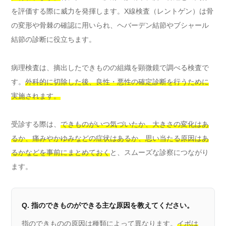
を評価する際に威力を発揮します。X線検査（レントゲン）は骨
の変形や骨棘の確認に用いられ、ヘバーデン結節やブシャール
結節の診断に役立ちます。
病理検査は、摘出したできものの組織を顕微鏡で調べる検査で
す。
外科的に切除した後、良性・悪性の確定診断を行うために
実施されます。
受診する際は、
できものがいつ気づいたか、大きさの変化はあ
るか、痛みやかゆみなどの症状はあるか、思い当たる原因はあ
るかなどを事前にまとめておく
と、スムーズな診察につながり
ます。
Q. 指のできものができる主な原因を教えてください。
指のできものの原因は種類によって異なります。
イボは