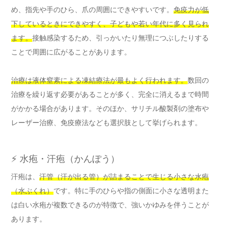
め、指先や手のひら、爪の周囲にできやすいです。
免疫力が低
下しているときにできやすく、子どもや若い年代に多く見られ
ます。
接触感染するため、引っかいたり無理につぶしたりする
ことで周囲に広がることがあります。
治療は液体窒素による凍結療法が最もよく行われます。
数回の
治療を繰り返す必要があることが多く、完全に消えるまで時間
がかかる場合があります。そのほか、サリチル酸製剤の塗布や
レーザー治療、免疫療法なども選択肢として挙げられます。
⚡ 水疱・汗疱（かんぽう）
汗疱は、
汗管（汗が出る管）が詰まることで生じる小さな水疱
（水ぶくれ）
です。特に手のひらや指の側面に小さな透明また
は白い水疱が複数できるのが特徴で、強いかゆみを伴うことが
あります。