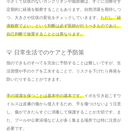
小さくて症状のないガングリオンや脂肪腫は、すぐに治療せず
定期的に経過を観察することもあります。自然消退を期待しつ
つ、大きさや症状の変化をチェックしていきます。
ただし「経
過観察でよい」という判断は必ず医師が行うべきものであり、
自己判断で放置することとは異なります。
💡 日常生活でのケアと予防策
指のできものすべてを完全に予防することは難しいですが、生
活習慣や手のケアを工夫することで、リスクを下げたり再発を
防いだりすることができます。
手の清潔を保つことは基本中の基本です。
イボを引き起こすウ
イルスは皮膚の傷から侵入するため、手を傷つけないよう注意
し、傷ができたらすぐに消毒して保護することが大切です。ま
た、プールや公衆浴場など人が多く集まる場所では特に注意が
必要です。