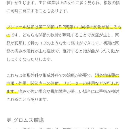
腫）が生じます。主に40歳以上の女性に多く見られ、複数の指
に同時に発症することもあります。
ブシャール結節は第二関節（PIP関節）に同様の変化が起こるも
の
です。どちらも関節の軟骨が摩耗することで炎症が生じ、関
節が変形して骨のコブのような出っ張りができます。初期は関
節の痛みや腫れが主な症状で、進行すると指が曲がったり動か
しにくくなったりします。
これらは整形外科や形成外科での治療が必要で、
消炎鎮痛薬の
内服・外用、関節内への注射、サポーターの使用などが行われ
ます。
痛みが強い場合や機能障害が著しい場合には手術が検討
されることもあります。
💬 グロムス腫瘍