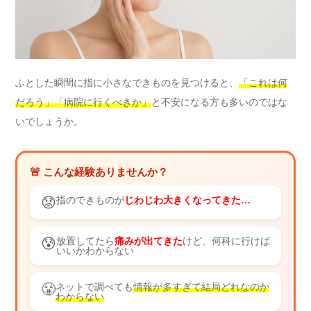
ふとした瞬間に指に小さなできものを見つけると、
「これは何
だろう」「病院に行くべきか」
と不安になる方も多いのではな
いでしょうか。
🚨 こんな経験ありませんか？
😟
指のできものが
じわじわ大きくなってきた…
😰
放置してたら
痛みが出てきた
けど、何科に行けば
いいかわからない
😤
ネットで調べても
情報が多すぎて結局どれなのか
わからない