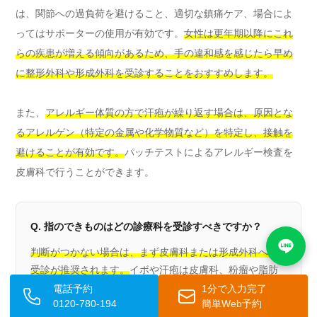
は、関節への過負荷を避けること、適切な鎮痛ケア、場合によ
ってはサポーターの使用が有効です。
女性は更年期以降にこれ
らの疾患が増える傾向があるため、手の違和感を感じたら早め
に整形外科や形成外科を受診することをおすすめします。
また、
アレルギー体質の方で汗疱が繰り返す場合は、原因とな
るアレルゲン（特定の金属や化学物質など）を特定し、接触を
避けることが有効です。
パッチテストによるアレルギー検査を
皮膚科で行うことができます。
Q. 指のできものはどの診療科を受診すべきですか？
判断がつかない場合は、まず皮膚科または形成外科への
受診が推奨されます。
イボや汗疱は皮膚科、粉瘤や脂肪
腫の摘出は形成外科、ヘバーデン結節など関節に関わる
電話予約
1分で入力完了
0120-780-194
簡単Web予約
ものは整形外科が専門です。爪の下に激しい痛みがある