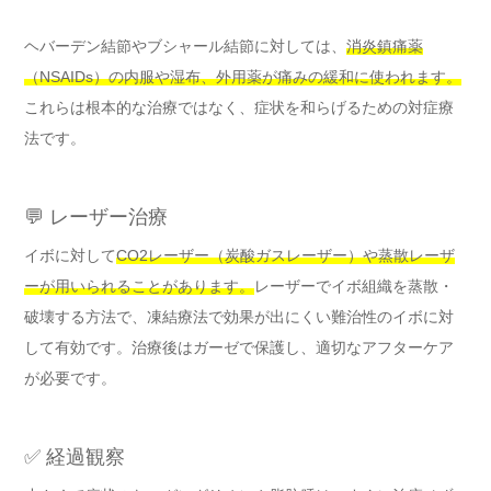
ヘバーデン結節やブシャール結節に対しては、
消炎鎮痛薬
（NSAIDs）の内服や湿布、外用薬が痛みの緩和に使われます。
これらは根本的な治療ではなく、症状を和らげるための対症療
法です。
💬 レーザー治療
イボに対して
CO2レーザー（炭酸ガスレーザー）や蒸散レーザ
ーが用いられることがあります。
レーザーでイボ組織を蒸散・
破壊する方法で、凍結療法で効果が出にくい難治性のイボに対
して有効です。治療後はガーゼで保護し、適切なアフターケア
が必要です。
✅ 経過観察