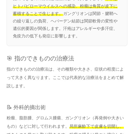
ヒトパピローマウイルスへの感染、粉瘤は角質が皮下に
蓄積することで生じます。
ガングリオンは関節・腱鞘へ
の繰り返しの負荷、ヘバーデン結節は関節軟骨の変性や
遺伝的要因が関係します。汗疱はアレルギーや多汗症、
免疫力の低下も発症に影響します。
🎯 指のできものの治療法
指のできものの治療法は、その種類や大きさ、症状の程度によ
って大きく異なります。ここでは代表的な治療法をまとめて解
説します。
📝 外科的摘出術
粉瘤、脂肪腫、グロムス腫瘍、ガングリオン（再発例や大きい
もの）などに対して行われます。
局所麻酔下で皮膚を切開し、