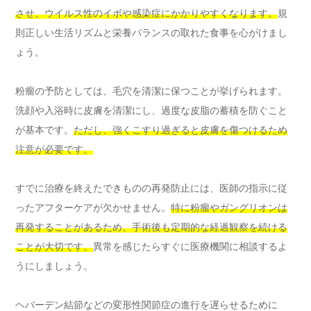
させ、ウイルス性のイボや感染症にかかりやすくなります。
規
則正しい生活リズムと栄養バランスの取れた食事を心がけまし
ょう。
粉瘤の予防としては、毛穴を清潔に保つことが挙げられます。
洗顔や入浴時に皮膚を清潔にし、過度な皮脂の蓄積を防ぐこと
が基本です。
ただし、強くこすり過ぎると皮膚を傷つけるため
注意が必要です。
すでに治療を終えたできものの再発防止には、医師の指示に従
ったアフターケアが欠かせません。
特に粉瘤やガングリオンは
再発することがあるため、手術後も定期的な経過観察を続ける
ことが大切です。
異常を感じたらすぐに医療機関に相談するよ
うにしましょう。
ヘバーデン結節などの変形性関節症の進行を遅らせるために