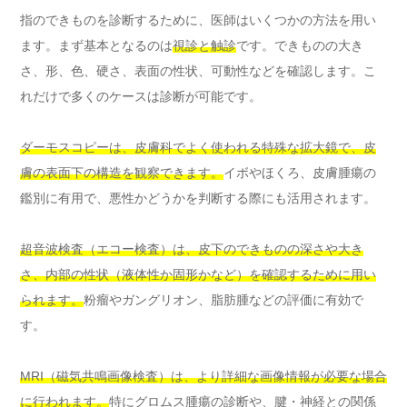
指のできものを診断するために、医師はいくつかの方法を用い
ます。まず基本となるのは
視診と触診
です。できものの大き
さ、形、色、硬さ、表面の性状、可動性などを確認します。こ
れだけで多くのケースは診断が可能です。
ダーモスコピーは、皮膚科でよく使われる特殊な拡大鏡で、皮
膚の表面下の構造を観察できます。
イボやほくろ、皮膚腫瘍の
鑑別に有用で、悪性かどうかを判断する際にも活用されます。
超音波検査（エコー検査）は、皮下のできものの深さや大き
さ、内部の性状（液体性か固形かなど）を確認するために用い
られます。
粉瘤やガングリオン、脂肪腫などの評価に有効で
す。
MRI（磁気共鳴画像検査）は、より詳細な画像情報が必要な場合
に行われます。
特にグロムス腫瘍の診断や、腱・神経との関係