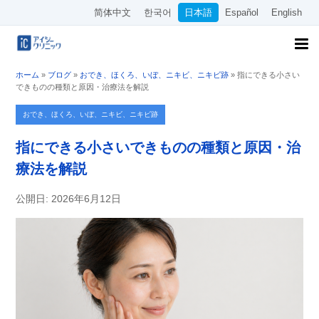
简体中文
한국어
日本語
Español
English
ホーム
»
ブログ
»
おでき、ほくろ、いぼ、ニキビ、ニキビ跡
»
指にできる小さい
できものの種類と原因・治療法を解説
おでき、ほくろ、いぼ、ニキビ、ニキビ跡
指にできる小さいできものの種類と原因・治
療法を解説
公開日: 2026年6月12日