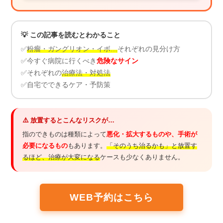
💡 この記事を読むとわかること
✅
粉瘤・ガングリオン・イボ…
それぞれの見分け方
✅
今すぐ病院に行くべき
危険なサイン
✅
それぞれの
治療法・対処法
✅
自宅でできるケア・予防策
⚠️ 放置するとこんなリスクが…
指のできものは種類によって
悪化・拡大するものや、手術が
必要になるもの
もあります。
「そのうち治るかも」と放置す
るほど、治療が大変になる
ケースも少なくありません。
WEB予約はこちら