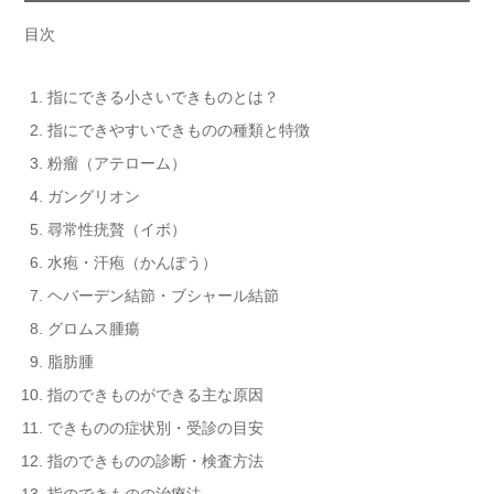
目次
指にできる小さいできものとは？
指にできやすいできものの種類と特徴
粉瘤（アテローム）
ガングリオン
尋常性疣贅（イボ）
水疱・汗疱（かんぽう）
ヘバーデン結節・ブシャール結節
グロムス腫瘍
脂肪腫
指のできものができる主な原因
できものの症状別・受診の目安
指のできものの診断・検査方法