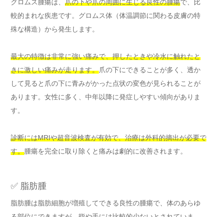
グロムス腫瘍は、
爪の下や爪の周囲に生じる良性の腫瘍
で、比
較的まれな疾患です。グロムス体（体温調節に関わる皮膚の特
殊な構造）から発生します。
最大の特徴は非常に強い痛みで、押したときや冷水に触れたと
きに激しい痛みが走ります。
爪の下にできることが多く、透か
して見ると爪の下に青みがかった点状の変色が見られることが
あります。女性に多く、中年以降に発症しやすい傾向がありま
す。
診断にはMRIや超音波検査が有効で、治療は外科的摘出が必要で
す。
腫瘍を完全に取り除くと痛みは劇的に改善されます。
✅ 脂肪腫
脂肪腫は脂肪細胞が増殖してできる良性の腫瘍で、体のあらゆ
る部位にできますが、指や手には比較的少ないとされていま