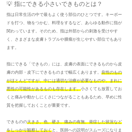
💡 指にできる小さいできものとは？
指は日常生活の中で最もよく使う部位のひとつです。キーボー
ドを打つ、物をつかむ、料理をするなど、あらゆる動作に指が
関わっています。そのため、指は外部からの刺激を受けやす
く、さまざまな皮膚トラブルや腫瘤が生じやすい部位でもあり
ます。
指にできる「できもの」には、皮膚の表面にできるものから皮
膚の内部・皮下にできるものまで幅広くあります。
良性のもの
がほとんどですが、中には適切な治療が必要なものや、まれに
悪性の可能性があるものも存在します。
小さくても放置してお
くと痛みや動かしにくさにつながることもあるため、早めに性
質を把握しておくことが重要です。
できものの
大きさ、色、硬さ、痛みの有無、発症した状況など
をしっかり観察しておく
と、医師への説明がスムーズになりま