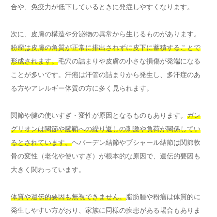
合や、免疫力が低下しているときに発症しやすくなります。
次に、皮膚の構造や分泌物の異常から生じるものがあります。
粉瘤は皮膚の角質が正常に排出されずに皮下に蓄積することで
形成されます。
毛穴の詰まりや皮膚の小さな損傷が発端になる
ことが多いです。汗疱は汗管の詰まりから発生し、多汗症のあ
る方やアレルギー体質の方に多く見られます。
関節や腱の使いすぎ・変性が原因となるものもあります。
ガン
グリオンは関節や腱鞘への繰り返しの刺激や負荷が関係してい
るとされています。
ヘバーデン結節やブシャール結節は関節軟
骨の変性（老化や使いすぎ）が根本的な原因で、遺伝的要因も
大きく関わっています。
体質や遺伝的要因も無視できません。
脂肪腫や粉瘤は体質的に
発生しやすい方がおり、家族に同様の疾患がある場合もありま