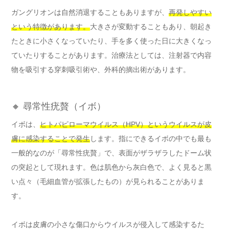
ガングリオンは自然消退することもありますが、
再発しやすい
という特徴があります。
大きさが変動することもあり、朝起き
たときに小さくなっていたり、手を多く使った日に大きくなっ
ていたりすることがあります。治療法としては、注射器で内容
物を吸引する穿刺吸引術や、外科的摘出術があります。
🔸 尋常性疣贅（イボ）
イボは、
ヒトパピローマウイルス（HPV）というウイルスが皮
膚に感染することで発生
します。指にできるイボの中でも最も
一般的なのが「尋常性疣贅」で、表面がザラザラしたドーム状
の突起として現れます。色は肌色から灰白色で、よく見ると黒
い点々（毛細血管が拡張したもの）が見られることがありま
す。
イボは皮膚の小さな傷口からウイルスが侵入して感染するた