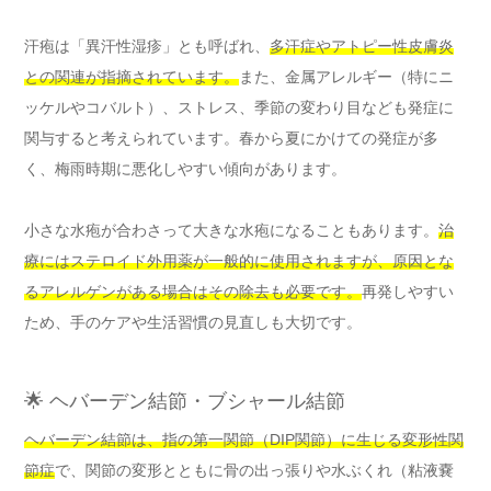
汗疱は「異汗性湿疹」とも呼ばれ、
多汗症やアトピー性皮膚炎
との関連が指摘されています。
また、金属アレルギー（特にニ
ッケルやコバルト）、ストレス、季節の変わり目なども発症に
関与すると考えられています。春から夏にかけての発症が多
く、梅雨時期に悪化しやすい傾向があります。
小さな水疱が合わさって大きな水疱になることもあります。
治
療にはステロイド外用薬が一般的に使用されますが、原因とな
るアレルゲンがある場合はその除去も必要です。
再発しやすい
ため、手のケアや生活習慣の見直しも大切です。
🌟 ヘバーデン結節・ブシャール結節
ヘバーデン結節は、指の第一関節（DIP関節）に生じる変形性関
節症
で、関節の変形とともに骨の出っ張りや水ぶくれ（粘液嚢