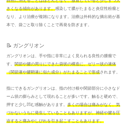
自然に消えることはほとんどなく、放置していると少しずつ大
きくなる傾向があります。
感染して膿がたまると炎症性粉瘤と
なり、より治療が複雑になります。治療は外科的な摘出術が基
本で、袋ごと取り除くことで再発を防ぎます。
📝 ガングリオン
ガングリオンは、手や指に非常によく見られる良性の腫瘤で
す。
関節や腱の周りにできた袋状の構造に、ゼリー状の液体
（関節液や腱鞘液に似た成分）がたまることで形成
されます。
指にできるガングリオンは、指の付け根や関節部分に小さなド
ーム状の膨らみとして現れることが多いです。触ると硬めで、
押すと少し凹む感触があります。
多くの場合は痛みがなく、気
づかないうちに発生していることもありますが、神経や腱を圧
迫すると痛みやしびれを引き起こすこともあります。