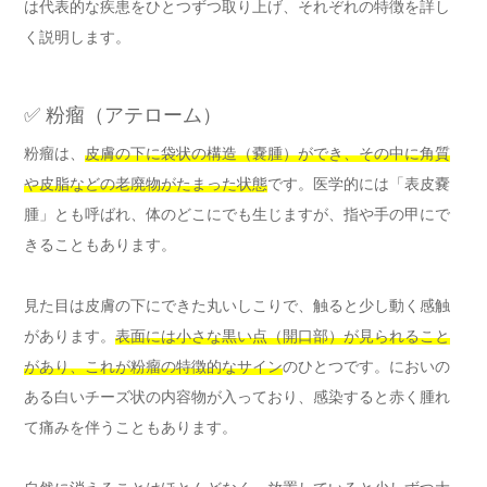
は代表的な疾患をひとつずつ取り上げ、それぞれの特徴を詳し
く説明します。
✅ 粉瘤（アテローム）
粉瘤は、
皮膚の下に袋状の構造（嚢腫）ができ、その中に角質
や皮脂などの老廃物がたまった状態
です。医学的には「表皮嚢
腫」とも呼ばれ、体のどこにでも生じますが、指や手の甲にで
きることもあります。
見た目は皮膚の下にできた丸いしこりで、触ると少し動く感触
があります。
表面には小さな黒い点（開口部）が見られること
があり、これが粉瘤の特徴的なサイン
のひとつです。においの
ある白いチーズ状の内容物が入っており、感染すると赤く腫れ
て痛みを伴うこともあります。