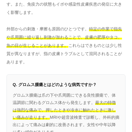
す。また、免疫力の状態もイボや感染性皮膚疾患の発症に大き
く影響します。
外部からの刺激・摩擦も原因のひとつです。
特定の作業で指先
や爪周囲に繰り返し刺激が加わることで、皮膚の肥厚やタコ、
魚の目が生じることがあります。
これらはできものとは少し性
質が異なりますが、指の皮膚トラブルとして混同されることが
あります。
Q. グロムス腫瘍とはどのような病気ですか？
グロムス腫瘍は爪の下や爪周囲にできる良性腫瘍で、体
温調節に関わるグロムス体から発生します。
最大の特徴
は強烈な痛みで、押したときや冷水に触れたときに激し
い痛みが走ります。
MRIや超音波検査で診断し、外科的摘
出によって痛みは劇的に改善されます。女性や中年以降