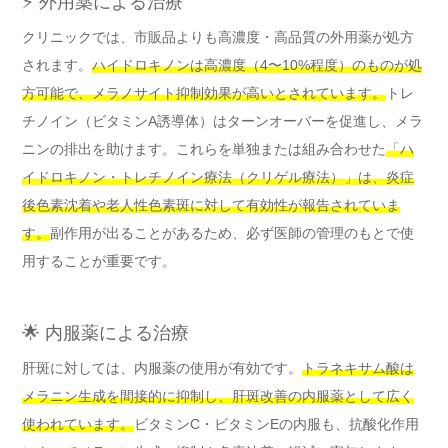
⚡ 外用薬による治療
クリニックでは、市販品よりも高濃度・高品質の外用薬が処方
されます。
ハイドロキノンは高濃度（4〜10%程度）のものが処
方可能で、メラノサイト抑制効果が高いとされています。
トレ
チノイン（ビタミンA誘導体）はターンオーバーを促進し、メラ
ニンの排出を助けます。これらを単独または組み合わせた
「ハ
イドロキノン・トレチノイン療法（クリゲル療法）」は、炎症
後色素沈着や老人性色素斑に対して有効性が報告されていま
す。
副作用が出ることがあるため、必ず医師の管理のもとで使
用することが重要です。
🌟 内服薬による治療
肝斑に対しては、内服薬の使用が有効です。
トラネキサム酸は
メラニン生成を間接的に抑制し、肝斑改善の内服薬として広く
使われています。
ビタミンC・ビタミンEの内服も、抗酸化作用