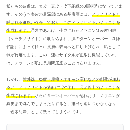
私たちの皮膚は、表皮・真皮・皮下組織の3層構造になっていま
す。そのうち表皮の最深部にある基底層には、
メラノサイトと
呼ばれる細胞が存在しており、このメラノサイトがメラニンを
生成します。
通常であれば、生成されたメラニンは表皮細胞
（ケラチノサイト）に取り込まれ、肌のターンオーバー（新陳
代謝）によって徐々に皮膚の表面へと押し上げられ、垢として
剥がれ落ちます。この一連のサイクルが正常に機能していれ
ば、メラニンが肌に長期間居座ることはありません。
しかし、
紫外線・炎症・摩擦・ホルモン変化などの刺激が加わ
ると、メラノサイトが過剰に活性化し、必要以上のメラニンが
生成されます。
さらにターンオーバーが乱れたり、メラニンが
真皮まで沈んでしまったりすると、排出が追いつかなくなり
「色素沈着」として残ってしまうのです。