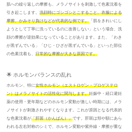
肌への繰り返しの摩擦も、メラノサイトを刺激して色素沈着を
引き起こします。
洗顔時にゴシゴシとこすること、衣服による
摩擦、かみそり負けなどが代表的な例です。
「肌をきれいにし
ようとして丁寧に洗っているのに改善しない」という場合、洗
顔の摩擦が逆効果になっていることがあります。また、「わき
が黒ずんでいる」「ひじ・ひざが黒ずんでいる」といった部位
の色素沈着も、
日常的な摩擦が大きな原因です。
🌟 ホルモンバランスの乱れ
ホルモン、特に
女性ホルモン（エストロゲン・プロゲステロ
ン）はメラノサイトの活性化に関与します。
妊娠中・経口避妊
薬の使用・更年期などのホルモン変動が激しい時期には、メラ
ノサイトが刺激されやすくなります。これが原因となる代表的
な色素沈着が
「肝斑（かんぱん）」
です。肝斑は頬や額にあら
われる左右対称のシミで、ホルモン変動や紫外線・摩擦が重な