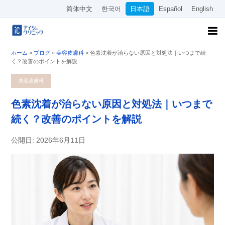
简体中文
한국어
日本語
Español
English
ホーム
»
ブログ
»
美容皮膚科
»
色素沈着が治らない原因と対処法｜いつまで続
く？改善のポイントを解説
美容皮膚科
色素沈着が治らない原因と対処法｜いつまで
続く？改善のポイントを解説
公開日: 2026年6月11日