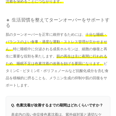
沈着を深めることにつながります。
🔸 生活習慣を整えてターンオーバーをサポートす
る
肌のターンオーバーを正常に維持するためには、
十分な睡眠・
バランスのよい食事・適度な運動・ストレス管理が欠かせませ
ん。
特に睡眠中に分泌される成長ホルモンは、細胞の修復と再
生に重要な役割を果たします。
肌の再生は主に夜間に行われる
ため、睡眠不足は色素沈着の改善を妨げる要因になります。
ビ
タミンC・ビタミンE・ポリフェノールなど抗酸化成分を含む食
品を積極的に摂ることも、メラニン生成の抑制や肌の回復をサ
ポートします。
Q. 色素沈着が改善するまでの期間はどれくらいですか？
表皮内の浅い炎症後色素沈着は、紫外線対策と適切なケ