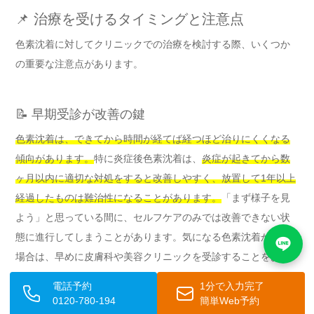
📌 治療を受けるタイミングと注意点
色素沈着に対してクリニックでの治療を検討する際、いくつか
の重要な注意点があります。
📝 早期受診が改善の鍵
色素沈着は、できてから時間が経てば経つほど治りにくくなる
傾向があります。
特に炎症後色素沈着は、
炎症が起きてから数
ヶ月以内に適切な対処をすると改善しやすく、放置して1年以上
経過したものは難治性になることがあります。
「まず様子を見
よう」と思っている間に、セルフケアのみでは改善できない状
態に進行してしまうことがあります。気になる色素沈着がある
場合は、早めに皮膚科や美容クリニックを受診することをおす
すめします。
電話予約
1分で入力完了
0120-780-194
簡単Web予約