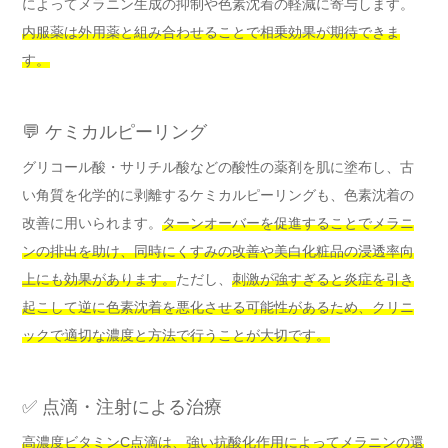
によってメラニン生成の抑制や色素沈着の軽減に寄与します。
内服薬は外用薬と組み合わせることで相乗効果が期待できま
す。
💬 ケミカルピーリング
グリコール酸・サリチル酸などの酸性の薬剤を肌に塗布し、古
い角質を化学的に剥離するケミカルピーリングも、色素沈着の
改善に用いられます。
ターンオーバーを促進することでメラニ
ンの排出を助け、同時にくすみの改善や美白化粧品の浸透率向
上にも効果があります。
ただし、
刺激が強すぎると炎症を引き
起こして逆に色素沈着を悪化させる可能性があるため、クリニ
ックで適切な濃度と方法で行うことが大切です。
✅ 点滴・注射による治療
高濃度ビタミンC点滴は、強い抗酸化作用によってメラニンの還