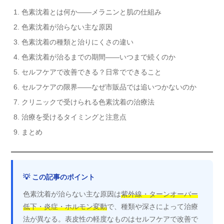
色素沈着とは何か——メラニンと肌の仕組み
色素沈着が治らない主な原因
色素沈着の種類と治りにくさの違い
色素沈着が治るまでの期間——いつまで続くのか
セルフケアで改善できる？日常でできること
セルフケアの限界——なぜ市販品では追いつかないのか
クリニックで受けられる色素沈着の治療法
治療を受けるタイミングと注意点
まとめ
💡 この記事のポイント
色素沈着が治らない主な原因は
紫外線・ターンオーバー
低下・炎症・ホルモン変動
で、種類や深さによって治療
法が異なる。表皮性の軽度なものはセルフケアで改善で