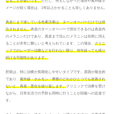
なることが多いです。
ただし、何もしなかった場合や紫外線ダ
メージが続く場合は、1年以上かかることも珍しくありません。
真皮にまで達している色素沈着は、ターンオーバーだけでは排
出されません。
表皮のターンオーバーで排出できるのは表皮内
のメラニンだけであり、真皮まで沈んだメラニンは自然に消え
ることが非常に難しいと考えられています。この場合、
クリニ
ックでのレーザー治療などを行わない限り、何年経っても残り
続ける可能性があります。
肝斑は、特に治療が長期化しやすいタイプです。原因が複合的
であり、
紫外線・ホルモン・摩擦のどれかひとつでも改善され
ないと、再発・悪化を繰り返します。
クリニックで治療を受け
ながら、日常生活での予防も同時に行うことが回復への近道で
す。