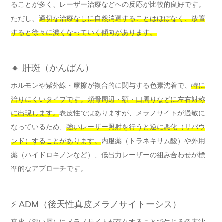
ることが多く、レーザー治療などへの反応が比較的良好です。
ただし、
適切な治療なしに自然消退することはほぼなく、放置
すると徐々に濃くなっていく傾向があります。
🔸 肝斑（かんぱん）
ホルモンや紫外線・摩擦が複合的に関与する色素沈着で、
特に
治りにくいタイプです。頬骨周辺・額・口周りなどに左右対称
に出現します。
表皮性ではありますが、メラノサイトが過敏に
なっているため、
強いレーザー照射を行うと逆に悪化（リバウ
ンド）することがあります。
内服薬（トラネキサム酸）や外用
薬（ハイドロキノンなど）、低出力レーザーの組み合わせが標
準的なアプローチです。
⚡ ADM（後天性真皮メラノサイトーシス）
真皮（深い層）にメラノサイトが存在することで生じる色素沈