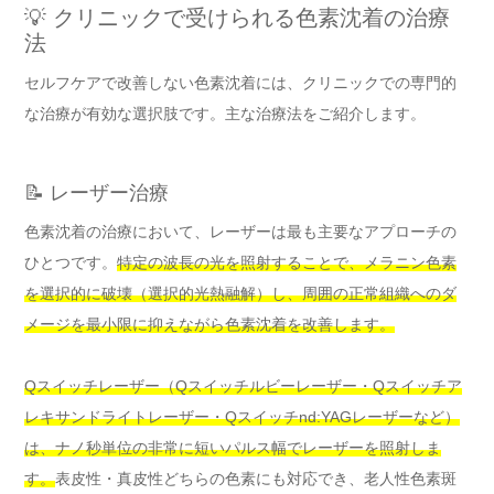
💡 クリニックで受けられる色素沈着の治療
法
セルフケアで改善しない色素沈着には、クリニックでの専門的
な治療が有効な選択肢です。主な治療法をご紹介します。
📝 レーザー治療
色素沈着の治療において、レーザーは最も主要なアプローチの
ひとつです。
特定の波長の光を照射することで、メラニン色素
を選択的に破壊（選択的光熱融解）し、周囲の正常組織へのダ
メージを最小限に抑えながら色素沈着を改善します。
Qスイッチレーザー（Qスイッチルビーレーザー・Qスイッチア
レキサンドライトレーザー・Qスイッチnd:YAGレーザーなど）
は、ナノ秒単位の非常に短いパルス幅でレーザーを照射しま
す。
表皮性・真皮性どちらの色素にも対応でき、老人性色素斑