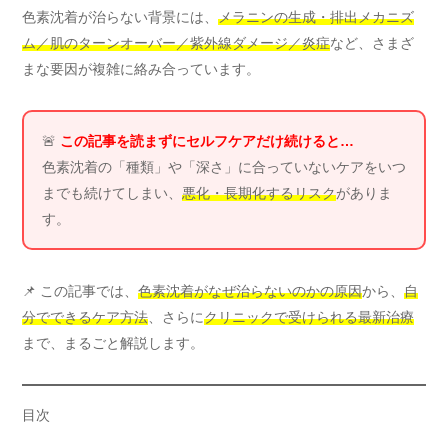
色素沈着が治らない背景には、
メラニンの生成・排出メカニズ
ム／肌のターンオーバー／紫外線ダメージ／炎症
など、さまざ
まな要因が複雑に絡み合っています。
🚨
この記事を読まずにセルフケアだけ続けると…
色素沈着の「種類」や「深さ」に合っていないケアをいつ
までも続けてしまい、
悪化・長期化するリスク
がありま
す。
📌 この記事では、
色素沈着がなぜ治らないのかの原因
から、
自
分でできるケア方法
、さらに
クリニックで受けられる最新治療
まで、まるごと解説します。
目次