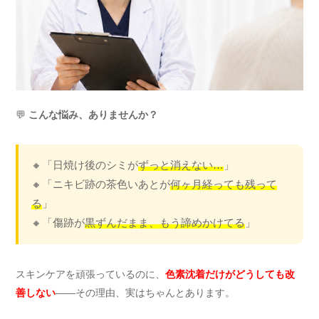
💬
こんな悩み、ありませんか？
🔸「日焼け後のシミが
ずっと消えない…
」
🔸「ニキビ跡の茶色いあとが
何ヶ月経っても残って
る
」
🔸「傷跡が
黒ずんだまま、もう諦めかけてる
」
スキンケアを頑張っているのに、
色素沈着だけがどうしても改
善しない
——その理由、実はちゃんとあります。