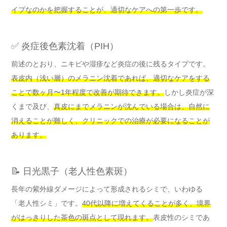
イプなのかを把握することが、適切なケアへの第一歩です。
✅ 炎症後色素沈着（PIH）
前述のとおり、ニキビや湿疹など炎症の後に残るタイプです。
表皮内（浅い層）のメラニン沈着であれば、適切なケアをする
ことで数ヶ月〜1年程度で改善が期待できます。
しかし炎症が深
くまで及び、
真皮にまでメラニンが沈んでいる場合は、自然に
消えることが難しく、クリニックでの治療が必要になることが
あります。
📝 日光黒子（老人性色素斑）
長年の紫外線ダメージによって形成されるシミで、いわゆる
「老人性シミ」です。
40代以降に増えてくることが多く、境界
がはっきりした茶色の斑点として現れます。
表皮性のシミであ