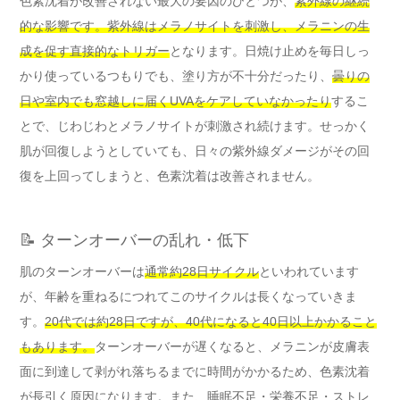
色素沈着が改善されない最大の要因のひとつが、
紫外線の継続
的な影響です。紫外線はメラノサイトを刺激し、メラニンの生
成を促す直接的なトリガー
となります。日焼け止めを毎日しっ
かり使っているつもりでも、塗り方が不十分だったり、
曇りの
日や室内でも窓越しに届くUVAをケアしていなかったり
するこ
とで、じわじわとメラノサイトが刺激され続けます。せっかく
肌が回復しようとしていても、日々の紫外線ダメージがその回
復を上回ってしまうと、色素沈着は改善されません。
📝 ターンオーバーの乱れ・低下
肌のターンオーバーは
通常約28日サイクル
といわれています
が、年齢を重ねるにつれてこのサイクルは長くなっていきま
す。
20代では約28日ですが、40代になると40日以上かかること
もあります。
ターンオーバーが遅くなると、メラニンが皮膚表
面に到達して剥がれ落ちるまでに時間がかかるため、色素沈着
が長引く原因になります。また、睡眠不足・栄養不足・ストレ