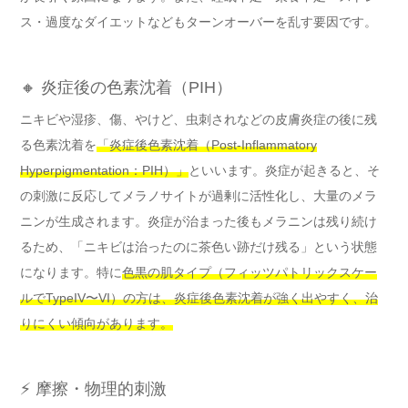
ス・過度なダイエットなどもターンオーバーを乱す要因です。
🔸 炎症後の色素沈着（PIH）
ニキビや湿疹、傷、やけど、虫刺されなどの皮膚炎症の後に残
る色素沈着を
「炎症後色素沈着（Post-Inflammatory
Hyperpigmentation：PIH）」
といいます。炎症が起きると、そ
の刺激に反応してメラノサイトが過剰に活性化し、大量のメラ
ニンが生成されます。炎症が治まった後もメラニンは残り続け
るため、「ニキビは治ったのに茶色い跡だけ残る」という状態
になります。特に
色黒の肌タイプ（フィッツパトリックスケー
ルでTypeIV〜VI）の方は、炎症後色素沈着が強く出やすく、治
りにくい傾向があります。
⚡ 摩擦・物理的刺激