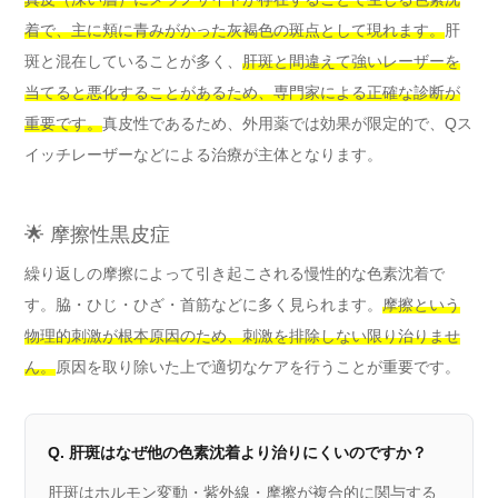
着で、主に頬に青みがかった灰褐色の斑点として現れます。
肝
斑と混在していることが多く、
肝斑と間違えて強いレーザーを
当てると悪化することがあるため、専門家による正確な診断が
重要です。
真皮性であるため、外用薬では効果が限定的で、Qス
イッチレーザーなどによる治療が主体となります。
🌟 摩擦性黒皮症
繰り返しの摩擦によって引き起こされる慢性的な色素沈着で
す。脇・ひじ・ひざ・首筋などに多く見られます。
摩擦という
物理的刺激が根本原因のため、刺激を排除しない限り治りませ
ん。
原因を取り除いた上で適切なケアを行うことが重要です。
Q. 肝斑はなぜ他の色素沈着より治りにくいのですか？
肝斑はホルモン変動・紫外線・摩擦が複合的に関与する