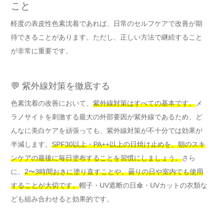
こと
軽度の表皮性色素沈着であれば、日常のセルフケアで改善が期
待できることがあります。ただし、正しい方法で継続すること
が非常に重要です。
💬 紫外線対策を徹底する
色素沈着の改善において、
紫外線対策はすべての基本です。
メ
ラノサイトを刺激する最大の外部要因が紫外線であるため、ど
んなに美白ケアを頑張っても、紫外線対策が不十分では効果が
半減します。
SPF30以上・PA++以上の日焼け止めを、朝のスキ
ンケアの最後に毎日塗布することを習慣にしましょう。
さら
に、
2〜3時間おきに塗り直すことや、曇りの日や室内でも使用
することが大切です。
帽子・UV遮断の日傘・UVカットの衣類な
ども組み合わせると効果的です。