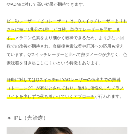
やADMに対して高い効果が期待できます。
ピコ秒レーザー（ピコレーザー）は、Qスイッチレーザーよりも
さらに短い1兆分の1秒（ピコ秒）単位でレーザーを照射しま
す。
メラニン色素をより細かく破砕できるため、より少ない回
数での改善が期待され、炎症後色素沈着や肝斑への応用も増え
ています。Qスイッチレーザーと比べて熱ダメージが少なく、色
素沈着を引き起こしにくいという特徴もあります。
肝斑に対してはQスイッチnd:YAGレーザーの低出力での照射
（トーニング）が有効とされており、過剰に活性化したメラノ
サイトを少しずつ落ち着かせていくアプローチ
が行われます。
🔸 IPL（光治療）