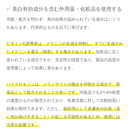
✅ 美白有効成分を含む外用薬・化粧品を使用する
市販・処方を問わず、美白効果が認められている成分はいくつ
かあります。代表的なものを以下に挙げます。
ビタミンC誘導体は、メラニンの生成を抑制し、すでに生成され
たメラニンを還元（脱色）する働きがあります。
化粧品に広く
使われている成分ですが、安定性が課題であり、製品の品質や
使用量によって効果に差があります。
ハイドロキノンは、メラノサイトの働きを抑制する成分で、医
薬品として処方されることが多いです。
市販品でも2〜4%程度
の濃度のものが販売されており、色素沈着に対して比較的高い
効果が期待できます。ただし、
副作用として皮膚炎や白斑（逆
に色が抜けすぎること）が起こる可能性があるため、使用には
注意が必要です。