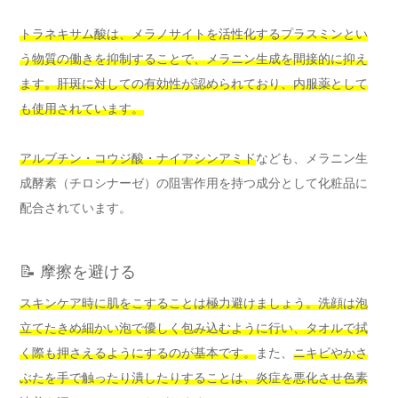
トラネキサム酸は、メラノサイトを活性化するプラスミンとい
う物質の働きを抑制することで、メラニン生成を間接的に抑え
ます。肝斑に対しての有効性が認められており、内服薬として
も使用されています。
アルブチン・コウジ酸・ナイアシンアミド
なども、メラニン生
成酵素（チロシナーゼ）の阻害作用を持つ成分として化粧品に
配合されています。
📝 摩擦を避ける
スキンケア時に肌をこすることは極力避けましょう。洗顔は泡
立てたきめ細かい泡で優しく包み込むように行い、タオルで拭
く際も押さえるようにするのが基本です。
また、
ニキビやかさ
ぶたを手で触ったり潰したりすることは、炎症を悪化させ色素