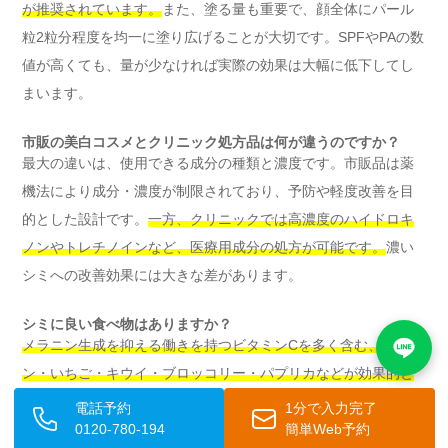
が推奨されています。
また、塗る量も重要で、顔全体にパール
粒2粒分程度を均一に塗り広げることが大切です。SPFやPAの数
値が高くても、量が少なければ実際の効果は大幅に低下してし
まいます。
市販の美白コスメとクリニック処方品は何が違うのですか？
最大の違いは、使用できる成分の種類と濃度です。市販品は薬
機法により成分・濃度が制限されており、予防や軽度改善を目
的とした設計です。
一方、クリニックでは高濃度のハイドロキ
ノンやトレチノインなど、医療用成分の処方が可能です。
濃い
シミへの改善効果には大きな差があります。
シミに良い食べ物はありますか？
メラニン生成を抑える働きを持つビタミンCを多く含む、レモ
ン・いちご・キウイ・ブロッコリー・パプリカなどが効果的と
されています。
また、抗酸化作用の高いビタミンEを含むアーモ
電話予約
1分で入力完了
ンドやかぼちゃも、ビタミンCと組み合わせることで相乗効果が
0120-780-194
簡単Web予約