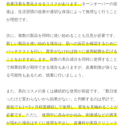
色素沈着を悪化させるリスクがあります。
ターンオーバーの促
進は、生活習慣の改善や適切な保湿によって無理なく行うこと
が理想です。
次に、複数の製品を同時に使い始めることも注意が必要です。
新しい製品を使い始める場合は、肌への反応を確認するために
パッチテストを行い、異常がなければ徐々に使用範囲を広げる
ことをおすすめします。
複数の美白成分を同時に使用すること
で相乗効果が期待できる場合もありますが、皮膚刺激が強くな
る可能性もあるため、慎重に行いましょう。
また、美白コスメの多くは継続的な使用が前提です。「数日使
ったけど変わらないから効果がない」と判断するのは早計で、
最低でも1〜3ヶ月程度継続して使用し、変化を見極めることが
必要です。
ただし、
使用中に赤みやかゆみ、刺激感などの異常
が現れた場合はすぐに使用を中止し、皮膚科や美容クリニック