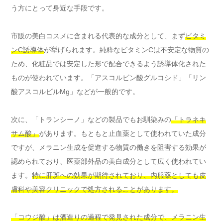
う方にとって身近な手段です。
市販の美白コスメに含まれる代表的な成分として、まず
ビタミ
ンC誘導体
が挙げられます。純粋なビタミンCは不安定な物質の
ため、化粧品では安定した形で配合できるよう誘導体化された
ものが使われています。「アスコルビン酸グルコシド」「リン
酸アスコルビルMg」などが一般的です。
次に、「トランシーノ」などの製品でもお馴染みの
「トラネキ
サム酸」
があります。もともと止血薬として使われていた成分
ですが、メラニン生成を促進する物質の働きを阻害する効果が
認められており、医薬部外品の美白成分として広く使われてい
ます。
特に肝斑への効果が期待されており、内服薬としても皮
膚科や美容クリニックで処方されることがあります。
「コウジ酸」は酒造りの過程で発見された成分で、メラニン生