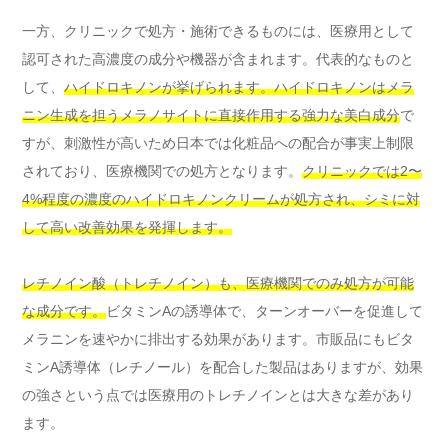
一方、クリニックで処方・施術できるものには、医療用として
認可された高濃度の成分や機器が含まれます。代表的なものと
して、
ハイドロキノンが挙げられます。ハイドロキノンはメラ
ニン生成を担うメラノサイトに直接作用する強力な美白成分
で
すが、刺激性が高いため日本では化粧品への配合が事実上制限
されており、医療機関での処方となります。
クリニックでは2〜
4%程度の濃度のハイドロキノンクリームが処方され、シミに対
して高い改善効果を発揮します。
レチノイン酸（トレチノイン）も、医療機関でのみ処方が可能
な成分です。
ビタミンAの誘導体で、ターンオーバーを促進して
メラニンを速やかに排出する効果があります。市販品にもビタ
ミンA誘導体（レチノール）を配合した製品はありますが、効果
の強さという点では医療用のトレチノインとは大きな差があり
ます。