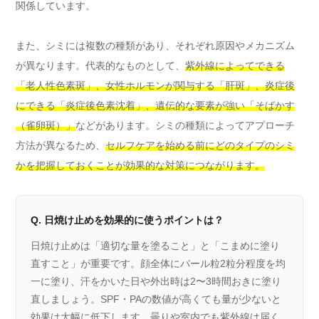
関係しています。
また、シミには複数の種類があり、それぞれ原因やメカニズム
が異なります。代表的なものとして、
紫外線によってできる
「老人性色素斑」、女性ホルモンが関与する「肝斑」、炎症後
にできる「炎症後色素沈着」、遺伝的な要素が強い「そばかす
（雀卵斑）」
などがあります。シミの種類によってアプローチ
方法が異なるため、
セルフケアを始める前にどのタイプのシミ
かを把握しておくことが効果的な対策につながります。
Q. 日焼け止めを効果的に使うポイントは？
日焼け止めは「適切な量を塗ること」と「こまめに塗り
直すこと」が重要です。顔全体にパール粒2粒分程度を均
一に塗り、汗をかいた日や外出時は2〜3時間おきに塗り
直しましょう。SPF・PAの数値が高くても量が少ないと
効果は大幅に低下します。曇りや室内でも紫外線は届く