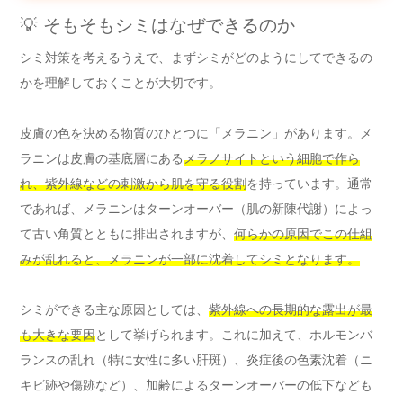
💡 そもそもシミはなぜできるのか
シミ対策を考えるうえで、まずシミがどのようにしてできるの
かを理解しておくことが大切です。
皮膚の色を決める物質のひとつに「メラニン」があります。メ
ラニンは皮膚の基底層にある
メラノサイトという細胞で作ら
れ、紫外線などの刺激から肌を守る役割
を持っています。通常
であれば、メラニンはターンオーバー（肌の新陳代謝）によっ
て古い角質とともに排出されますが、
何らかの原因でこの仕組
みが乱れると、メラニンが一部に沈着してシミとなります。
シミができる主な原因としては、
紫外線への長期的な露出が最
も大きな要因
として挙げられます。これに加えて、ホルモンバ
ランスの乱れ（特に女性に多い肝斑）、炎症後の色素沈着（ニ
キビ跡や傷跡など）、加齢によるターンオーバーの低下なども