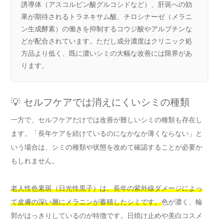
誘導体（アスコルビン酸グルコシドなど）、肝斑への効
果が期待されるトラネキサム酸、チロシナーゼ（メラニ
ン生成酵素）の働きを抑制するコウジ酸やアルブチンな
どが配合されています。ただし成分濃度はクリニック処
方品より低く、既に濃いシミの大幅な改善には限界があ
ります。
💡 セルフケアでは消えにくいシミの種類
一方で、セルフケアだけでは改善が難しいシミの種類も存在し
ます。「長年ケアを続けているのになかなか薄くならない」と
いう場合は、シミの種類や状態を改めて確認することが必要か
もしれません。
老人性色素斑（日光性黒子）は、長年の紫外線ダメージによっ
て皮膚の深い層にメラニンが蓄積したシミです。
色が濃く、輪
郭がはっきりしているのが特徴です。日焼け止めや美白コスメ