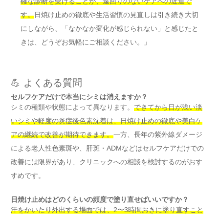
確な診断を受けることが、遠回りのないケアへの近道で
す。
日焼け止めの徹底や生活習慣の見直しは引き続き大切
にしながら、「なかなか変化が感じられない」と感じたと
きは、どうぞお気軽にご相談ください。」
💪 よくある質問
セルフケアだけで本当にシミは消えますか？
シミの種類や状態によって異なります。
できてから日が浅い淡
いシミや軽度の炎症後色素沈着は、日焼け止めの徹底や美白ケ
アの継続で改善が期待できます。
一方、長年の紫外線ダメージ
による老人性色素斑や、肝斑・ADMなどはセルフケアだけでの
改善には限界があり、クリニックへの相談を検討するのがおす
すめです。
日焼け止めはどのくらいの頻度で塗り直せばいいですか？
汗をかいたり外出する場面では、2〜3時間おきに塗り直すこと