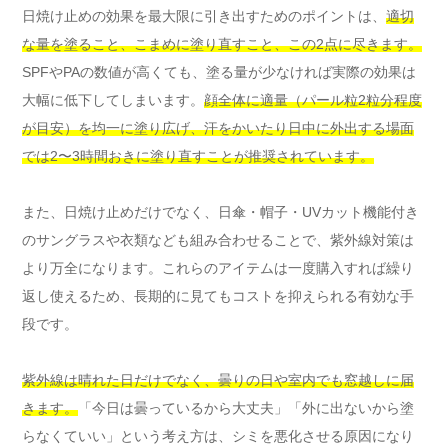
日焼け止めの効果を最大限に引き出すためのポイントは、
適切
な量を塗ること、こまめに塗り直すこと、この2点に尽きます。
SPFやPAの数値が高くても、塗る量が少なければ実際の効果は
大幅に低下してしまいます。
顔全体に適量（パール粒2粒分程度
が目安）を均一に塗り広げ、汗をかいたり日中に外出する場面
では2〜3時間おきに塗り直すことが推奨されています。
また、日焼け止めだけでなく、日傘・帽子・UVカット機能付き
のサングラスや衣類なども組み合わせることで、紫外線対策は
より万全になります。これらのアイテムは一度購入すれば繰り
返し使えるため、長期的に見てもコストを抑えられる有効な手
段です。
紫外線は晴れた日だけでなく、曇りの日や室内でも窓越しに届
きます。
「今日は曇っているから大丈夫」「外に出ないから塗
らなくていい」という考え方は、シミを悪化させる原因になり