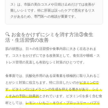
ス）は、市販の美白コスメや日焼け止めだけでは改善が
難しいシミです。特に肝斑は誤ったケアで悪化するリス
クがあるため、専門医への相談が重要です。
🔍 お金をかけずにシミを消す方法③食生
活・生活習慣の改善
肌の状態は、日々の生活習慣や食事内容に大きく左右されま
す。コストをかけずにできる改善策として、食生活や睡眠・ス
トレス管理の見直しも有効なシミ対策のひとつです。
食事面では、抗酸化作用のある栄養素を積極的に取り入れるこ
とがシミ対策に役立ちます。特に注目したいのが
ビタミンCで
す。ビタミンCにはメラニンの生成を抑える働きがあり、シミ・
くすみの予防に効果的
とされています。ビタミンCを多く含む食
材としては、
レモン・いちご・キウイ・ブロッコリー・パプリ