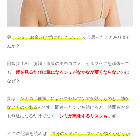
💬
「シミ、お金かけずに消したい…」
そう思ったことありませ
んか？
日焼け止め・洗顔・市販の美白コスメ…セルフケアを頑張って
も、
鏡を見るたびに気になるシミがなかなか薄くならない
のは
なぜ？
実は、
シミの「種類」によってセルフケアが効くものと、効か
ないものがある
んです。間違ったケアを続けると、時間もお金
も無駄になるだけでなく、
シミが悪化するリスクも
…😢
✅ この記事を読めば、
自分のシミにセルフケアが効くかどうか