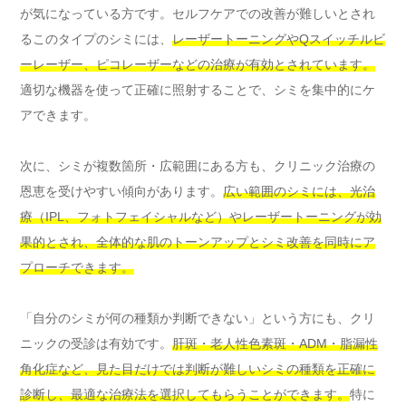
が気になっている方です。セルフケアでの改善が難しいとされ
るこのタイプのシミには、
レーザートーニングやQスイッチルビ
ーレーザー、ピコレーザーなどの治療が有効とされています。
適切な機器を使って正確に照射することで、シミを集中的にケ
アできます。
次に、シミが複数箇所・広範囲にある方も、クリニック治療の
恩恵を受けやすい傾向があります。
広い範囲のシミには、光治
療（IPL、フォトフェイシャルなど）やレーザートーニングが効
果的とされ、全体的な肌のトーンアップとシミ改善を同時にア
プローチできます。
「自分のシミが何の種類か判断できない」という方にも、クリ
ニックの受診は有効です。
肝斑・老人性色素斑・ADM・脂漏性
角化症など、見た目だけでは判断が難しいシミの種類を正確に
診断し、最適な治療法を選択してもらうことができます。
特に