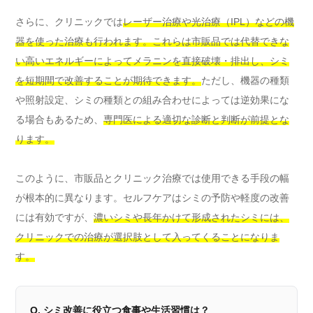
さらに、クリニックでは
レーザー治療や光治療（IPL）などの機
器を使った治療も行われます。これらは市販品では代替できな
い高いエネルギーによってメラニンを直接破壊・排出し、シミ
を短期間で改善することが期待できます。
ただし、機器の種類
や照射設定、シミの種類との組み合わせによっては逆効果にな
る場合もあるため、
専門医による適切な診断と判断が前提とな
ります。
このように、市販品とクリニック治療では使用できる手段の幅
が根本的に異なります。セルフケアはシミの予防や軽度の改善
には有効ですが、
濃いシミや長年かけて形成されたシミには、
クリニックでの治療が選択肢として入ってくることになりま
す。
Q. シミ改善に役立つ食事や生活習慣は？