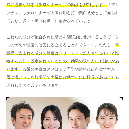
成に必要な酵素（チロシナーゼ）の働きを抑制します。
「アル
ブチン」もチロシナーゼ阻害作用を持つ美白成分として知られ
ており、多くの美白化粧品に配合されています。
これらの成分が配合された製品を継続的に使用することで、シ
ミの予防や軽度の改善に役立てることができます。ただし、
市
販品に含まれる成分の濃度はクリニックで処方されるものと比
較すると低く設定されているため、効果の現れ方にも違いがあ
ります。
市販の美白コスメはシミ予防や維持には有効ですが、
既に濃いシミを短期間で大幅に改善するには限界があること
も
理解しておく必要があります。