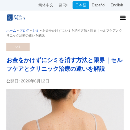
简体中文
한국어
日本語
Español
English
ホーム
»
ブログ
»
シミ
»
お金をかけずにシミを消す方法と限界｜セルフケアとク
リニック治療の違いを解説
シミ
お金をかけずにシミを消す方法と限界｜セル
フケアとクリニック治療の違いを解説
公開日: 2026年6月12日