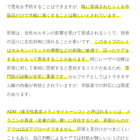
で悪化を予防することはできますが、
既に形成されたシミを市
販品だけで大幅に薄くすることは難しいとされています。
肝斑は、女性ホルモンの影響を受けて形成されるシミで、頬骨
の辺りに左右対称に現れることが多いです。
このタイプのシミ
はホルモンバランスや摩擦などの刺激に敏感で、誤ったケアを
するとかえって悪化することがあります。
特にレーザー治療は
肝斑に対して単純に照射すると悪化するリスクがあるため、
専
門医の診断が非常に重要です。
セルフケアとしてはトラネキサ
ム酸の内服が有効とされていますが、市販薬での対応には限度
があります。
ADM（後天性真皮メラノサイトーシス）と呼ばれるシミは、メ
ラニンが真皮（皮膚の深い層）に存在するため、表面からのケ
アではほぼアプローチできません。
肝斑と見分けがつきにくい
こともあり、自己判断によるケアでは対処が難しいシミのひと