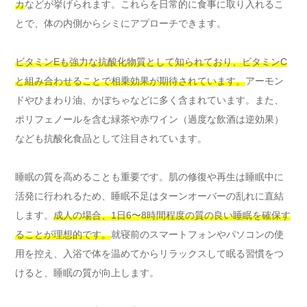
カ
などが挙げられます。これらを日常的に食事に取り入れるこ
とで、体の内側からシミにアプローチできます。
ビタミンEも強力な抗酸化物質として知られており、ビタミンC
と組み合わせることで相乗効果が期待されています。
アーモン
ドやひまわり油、かぼちゃなどに多く含まれています。また、
ポリフェノールを含む緑茶や赤ワイン（過度な飲酒は逆効果）
なども抗酸化食品として注目されています。
睡眠の質を高めることも重要です。肌の修復や再生は睡眠中に
活発に行われるため、睡眠不足はターンオーバーの乱れに直結
します。
成人の場合、1日6〜8時間程度の質の良い睡眠を確保す
ることが理想的です。
就寝前のスマートフォンやパソコンの使
用を控え、入浴で体を温めてからリラックスして眠る習慣をつ
けると、睡眠の質が向上します。