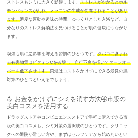
ストレスもシミに大きく影響します。
ストレスがかかるとホル
モンバランスが乱れ、メラニンの生成が促進されることがあり
ます。
適度な運動や趣味の時間、ゆっくりとした入浴など、自
分なりのストレス解消法を見つけることが肌の健康につながり
ます。
喫煙も肌に悪影響を与える習慣のひとつです。
タバコに含まれ
る有害物質はビタミンCを破壊し、血行不良を招いてターンオー
バーを低下させます。
禁煙はコストをかけずにできる最良の肌
対策のひとつといえるでしょう。
💪 お金をかけずにシミを消す方法④市販の
美白コスメを活用する
ドラッグストアやコンビニエンスストアで手軽に購入できる市
販の美白コスメも、シミ対策の選択肢のひとつです。クリニッ
クへの通院が難しい方や、まずはセルフケアから始めたいとい