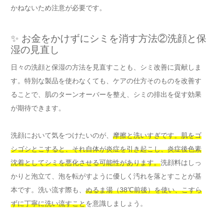
かねないため注意が必要です。
✨ お金をかけずにシミを消す方法②洗顔と保
湿の見直し
日々の洗顔と保湿の方法を見直すことも、シミ改善に貢献しま
す。特別な製品を使わなくても、ケアの仕方そのものを改善す
ることで、肌のターンオーバーを整え、シミの排出を促す効果
が期待できます。
洗顔において気をつけたいのが、
摩擦と洗いすぎです。肌をゴ
シゴシとこすると、それ自体が炎症を引き起こし、炎症後色素
沈着としてシミを悪化させる可能性があります。
洗顔料はしっ
かりと泡立て、泡を転がすように優しく汚れを落とすことが基
本です。洗い流す際も、
ぬるま湯（38℃前後）を使い、こすら
ずに丁寧に洗い流すこと
を意識しましょう。