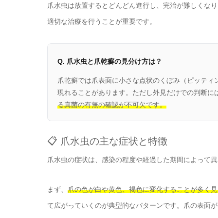
爪水虫は放置するとどんどん進行し、完治が難しくなり
適切な治療を行うことが重要です。
Q. 爪水虫と爪乾癬の見分け方は？
爪乾癬では爪表面に小さな点状のくぼみ（ピッティ
現れることがあります。ただし外見だけでの判断に
る真菌の有無の確認が不可欠です。
📋 爪水虫の主な症状と特徴
爪水虫の症状は、感染の程度や経過した期間によって異
まず、
爪の色が白や黄色、褐色に変化することが多く見
て広がっていくのが典型的なパターンです。爪の表面が