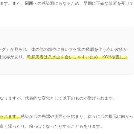
ます。また、周囲への感染源にもなるため、早期に正確な診断を受けて
ング）が見られ、体の他の部位に白いフケ状の鱗屑を伴う赤い皮疹が
は限界があり、
乾癬患者は爪水虫を合併しやすいため、KOH検査によ
なりますが、代表的な変化として以下のものが挙げられます。
られます。
感染が爪の先端や側面から始まり、徐々に爪の根元に向かっ
白く濁ったり、粉っぽくなったりすることもあります。