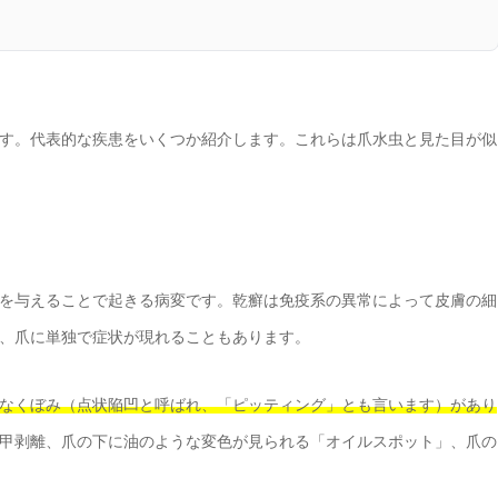
す。代表的な疾患をいくつか紹介します。これらは爪水虫と見た目が似
を与えることで起きる病変です。乾癬は免疫系の異常によって皮膚の細
、爪に単独で症状が現れることもあります。
なくぼみ（点状陥凹と呼ばれ、「ピッティング」とも言います）があり
甲剥離、爪の下に油のような変色が見られる「オイルスポット」、爪の