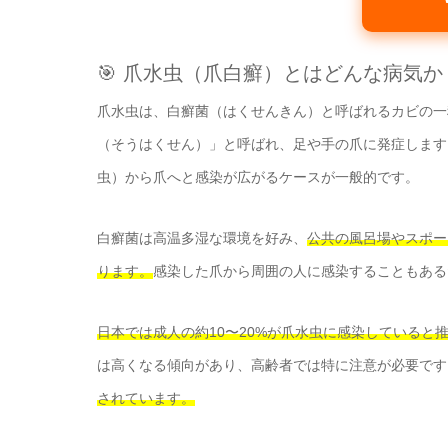
🎯 爪水虫（爪白癬）とはどんな病気か
爪水虫は、白癬菌（はくせんきん）と呼ばれるカビの一
（そうはくせん）」と呼ばれ、足や手の爪に発症します
虫）から爪へと感染が広がるケースが一般的です。
白癬菌は高温多湿な環境を好み、
公共の風呂場やスポー
ります。
感染した爪から周囲の人に感染することもある
日本では成人の約10〜20%が爪水虫に感染していると
は高くなる傾向があり、高齢者では特に注意が必要です
されています。