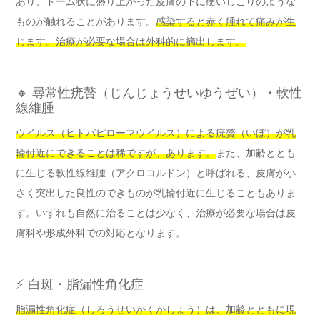
あり、ドーム状に盛り上がった皮膚の下に硬いしこりのような
ものが触れることがあります。
感染すると赤く腫れて痛みが生
じます。治療が必要な場合は外科的に摘出します。
🔸 尋常性疣贅（じんじょうせいゆうぜい）・軟性
線維腫
ウイルス（ヒトパピローマウイルス）による疣贅（いぼ）が乳
輪付近にできることは稀ですが、あります。
また、加齢ととも
に生じる軟性線維腫（アクロコルドン）と呼ばれる、皮膚が小
さく突出した良性のできものが乳輪付近に生じることもありま
す。いずれも自然に治ることは少なく、治療が必要な場合は皮
膚科や形成外科での対応となります。
⚡ 白斑・脂漏性角化症
脂漏性角化症（しろうせいかくかしょう）は、加齢とともに現