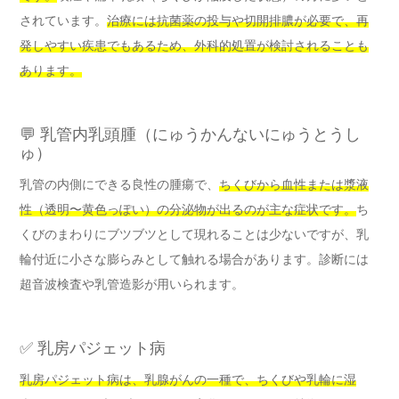
されています。
治療には抗菌薬の投与や切開排膿が必要で、再
発しやすい疾患でもあるため、外科的処置が検討されることも
あります。
💬 乳管内乳頭腫（にゅうかんないにゅうとうし
ゅ）
乳管の内側にできる良性の腫瘍で、
ちくびから血性または漿液
性（透明〜黄色っぽい）の分泌物が出るのが主な症状です。
ち
くびのまわりにブツブツとして現れることは少ないですが、乳
輪付近に小さな膨らみとして触れる場合があります。診断には
超音波検査や乳管造影が用いられます。
✅ 乳房パジェット病
乳房パジェット病は、乳腺がんの一種で、ちくびや乳輪に湿