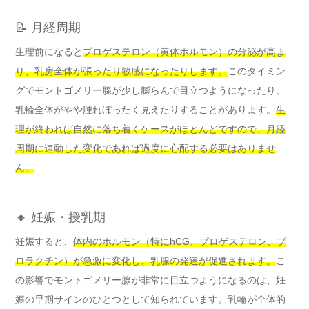
📝 月経周期
生理前になると
プロゲステロン（黄体ホルモン）の分泌が高ま
り、乳房全体が張ったり敏感になったりします。
このタイミン
グでモントゴメリー腺が少し膨らんで目立つようになったり、
乳輪全体がやや腫れぼったく見えたりすることがあります。
生
理が終われば自然に落ち着くケースがほとんどですので、月経
周期に連動した変化であれば過度に心配する必要はありませ
ん。
🔸 妊娠・授乳期
妊娠すると、
体内のホルモン（特にhCG、プロゲステロン、プ
ロラクチン）が急激に変化し、乳腺の発達が促進されます。
こ
の影響でモントゴメリー腺が非常に目立つようになるのは、妊
娠の早期サインのひとつとして知られています。乳輪が全体的