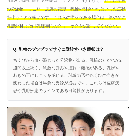
乳腺や乳房に関わる疾患は、ブツブツだけでなく、
ちくびから
の分泌物・しこり・皮膚の変形・乳輪の引きつれといった症状
を伴うことが多いです。これらの症状がある場合は、速やかに
乳腺外科または乳腺専門のクリニックを受診してください。
Q. 乳輪のブツブツですぐに受診すべき症状は？
ちくびから血が混じった分泌物が出る、乳輪のただれが2
週間以上続く、急激な赤みや腫れ・熱感がある、乳房や
わきの下にしこりを感じる、乳輪の形やちくびの向きが
変わった場合は早急な受診が必要です。これらは皮膚疾
患や乳腺疾患のサインである可能性があります。