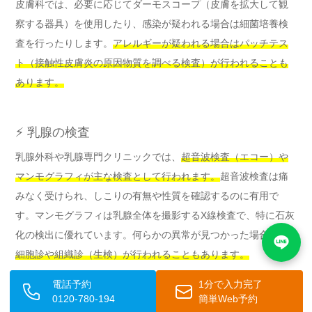
皮膚科では、必要に応じてダーモスコープ（皮膚を拡大して観
察する器具）を使用したり、感染が疑われる場合は細菌培養検
査を行ったりします。
アレルギーが疑われる場合はパッチテス
ト（接触性皮膚炎の原因物質を調べる検査）が行われることも
あります。
⚡ 乳腺の検査
乳腺外科や乳腺専門クリニックでは、
超音波検査（エコー）や
マンモグラフィが主な検査として行われます。
超音波検査は痛
みなく受けられ、しこりの有無や性質を確認するのに有用で
す。マンモグラフィは乳腺全体を撮影するX線検査で、特に石灰
化の検出に優れています。何らかの異常が見つかった場合は、
細胞診や組織診（生検）が行われることもあります。
電話予約
1分で入力完了
0120-780-194
簡単Web予約
🌟 治療の種類