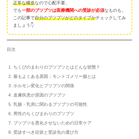
正常な構造
なので心配不要。
でも
一部のブツブツは医療機関への受診が必須
なものも。
この記事で
自分のブツブツがどのタイプか
チェックしてみ
ましょう👇
目次
ちくびのまわりのブツブツとはどんな状態？
最もよくある原因：モントゴメリー腺とは
ホルモン変化とブツブツの関係
皮膚疾患が原因のブツブツ
乳腺・乳房に関わるブツブツの可能性
男性のちくびまわりのブツブツ
ブツブツを悪化させないための日常ケア
受診すべき症状と受診先の選び方