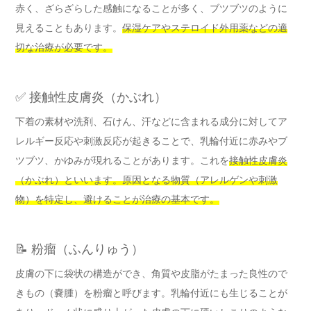
赤く、ざらざらした感触になることが多く、ブツブツのように
見えることもあります。
保湿ケアやステロイド外用薬などの適
切な治療が必要です。
✅ 接触性皮膚炎（かぶれ）
下着の素材や洗剤、石けん、汗などに含まれる成分に対してア
レルギー反応や刺激反応が起きることで、乳輪付近に赤みやブ
ツブツ、かゆみが現れることがあります。これを
接触性皮膚炎
（かぶれ）といいます。原因となる物質（アレルゲンや刺激
物）を特定し、避けることが治療の基本です。
📝 粉瘤（ふんりゅう）
皮膚の下に袋状の構造ができ、角質や皮脂がたまった良性ので
きもの（嚢腫）を粉瘤と呼びます。乳輪付近にも生じることが