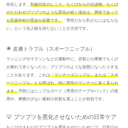
存在します。
乳輪付近のしこり、ちくびからの分泌物、ちくび
のただれやブツブツのような変化が続く場合は、男性であって
も乳腺外科の受診が必要です。
「男性だから乳がんにはならな
い」という先入観を持たないことが大切です。
🌟 皮膚トラブル（スポーツニップル）
ランニングやマラソンなどの運動中に、衣類との摩擦でちくび
が擦れて赤くなったり、ブツブツのような状態になったりする
ことがあります。これは
「ランナーズニップル」または「スポ
ーツニップル」とも呼ばれ、特に男性のランナーに多く見られ
ます。
予防にはニップルガード（専用のテープやパッド）の使
用や、摩擦の少ない素材の衣類を選ぶことが有効です。
💡 ブツブツを悪化させないための日常ケア
ちくびのまわりのブツブツを悪化させないためには、日常のセ