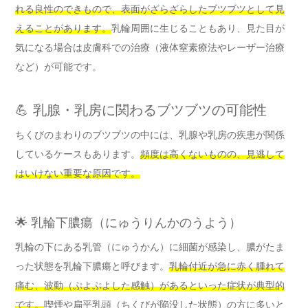
れる良性のできもので、表面がざらざらしたブツブツとして見
えることがあります。
乳輪周囲に生じることもあり、見た目が
気になる場合は皮膚科での治療（液体窒素療法やレーザー治療
など）が可能です。
💪 乳腺・乳房に関わるブツブツの可能性
ちくびのまわりのブツブツの中には、乳腺や乳房の疾患が関係
しているケースもあります。
頻度は高くないものの、見逃して
はいけない重要な原因です。
🌟 乳輪下膿瘍（にゅうりんかのうよう）
乳輪の下にある乳管（にゅうかん）に細菌が感染し、膿がたま
った状態を乳輪下膿瘍と呼びます。
乳輪付近が急に赤く腫れて
痛む、波動（ぷよぷよした感触）があるといった症状が典型的
です。
喫煙や扁平乳頭（ちくびが陥没した状態）の方に多いと