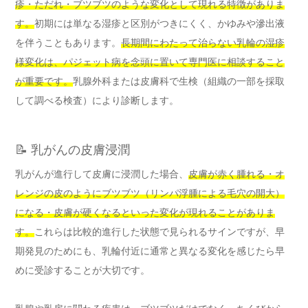
疹・ただれ・ブツブツのような変化として現れる特徴がありま
す。
初期には単なる湿疹と区別がつきにくく、かゆみや滲出液
を伴うこともあります。
長期間にわたって治らない乳輪の湿疹
様変化は、パジェット病を念頭に置いて専門医に相談すること
が重要です。
乳腺外科または皮膚科で生検（組織の一部を採取
して調べる検査）により診断します。
📝 乳がんの皮膚浸潤
乳がんが進行して皮膚に浸潤した場合、
皮膚が赤く腫れる・オ
レンジの皮のようにブツブツ（リンパ浮腫による毛穴の開大）
になる・皮膚が硬くなるといった変化が現れることがありま
す。
これらは比較的進行した状態で見られるサインですが、早
期発見のためにも、乳輪付近に通常と異なる変化を感じたら早
めに受診することが大切です。