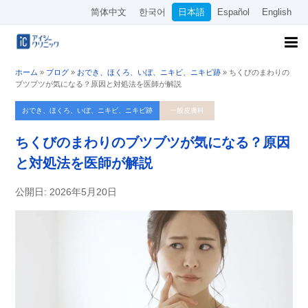
简体中文
한국어
日本語
Español
English
ホーム
»
ブログ
»
おでき、ほくろ、いぼ、ニキビ、ニキビ跡
»
ちくびのまわりの
ブツブツが気になる？原因と対処法を医師が解説
おでき、ほくろ、いぼ、ニキビ、ニキビ跡
一般皮膚科
ちくびのまわりのブツブツが気になる？原因
と対処法を医師が解説
公開日: 2026年5月20日