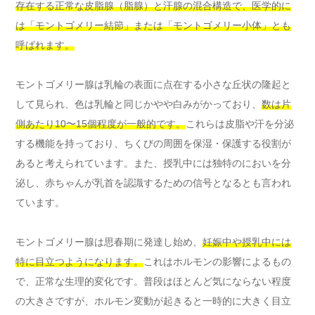
存在する正常な皮脂腺（脂腺）と汗腺の混合構造で、医学的に
は「モントゴメリー結節」または「モントゴメリー小体」とも
呼ばれます。
モントゴメリー腺は乳輪の表面に点在する小さな丘状の隆起と
して見られ、色は乳輪と同じかやや白みがかっており、
数は片
側あたり10〜15個程度が一般的です。
これらは皮脂や汗を分泌
する機能を持っており、ちくびの周囲を保湿・保護する役割が
あると考えられています。また、授乳中には独特のにおいを分
泌し、赤ちゃんが乳首を認識するための信号となるとも言われ
ています。
モントゴメリー腺は思春期に発達し始め、
妊娠中や授乳中には
特に目立つようになります。
これはホルモンの影響によるもの
で、正常な生理的変化です。普段はほとんど気にならない程度
の大きさですが、ホルモン変動が起きると一時的に大きく目立