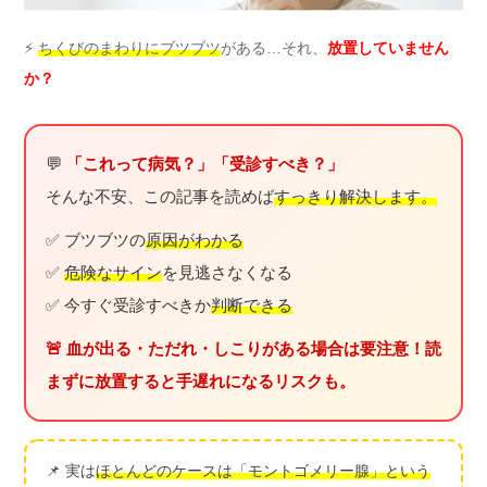
⚡
ちくびのまわりにブツブツ
がある…それ、
放置していません
か？
💬
「これって病気？」「受診すべき？」
そんな不安、この記事を読めば
すっきり解決します。
✅ ブツブツの
原因がわかる
✅
危険なサイン
を見逃さなくなる
✅ 今すぐ受診すべきか
判断できる
🚨 血が出る・ただれ・しこりがある場合は要注意！読
まずに放置すると手遅れになるリスクも。
📌 実は
ほとんどのケースは「モントゴメリー腺」という