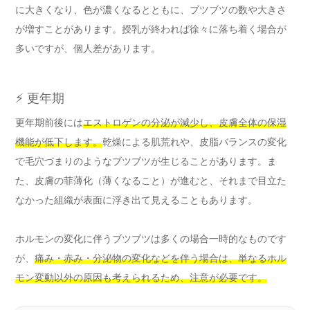
に大きくなり、色が濃くなるとともに、ブツブツの数や大きさ
が増すことがあります。授乳が終われば徐々に落ち着く場合が
多いですが、個人差があります。
⚡ 更年期
更年期前後には
エストロゲンの分泌が減少し、皮膚全体の保湿
機能が低下します。
乾燥による肌荒れや、皮脂バランスの変化
で毛穴づまりのようなブツブツが生じることがあります。ま
た、皮膚の菲薄化（薄くなること）が進むと、それまで目立た
なかった組織が表面に浮き出て見えることもあります。
ホルモンの変化に伴うブツブツは多くの場合一時的なものです
が、
痛み・赤み・分泌物の変化などを伴う場合は、単なるホル
モン変動以外の原因も考えられるため、注意が必要です。