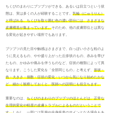
ちくびのまわりにブツブツができる、あるいは目立つという状
態は、実は多くの人が経験することです。
乳輪（にゅうりん）
と呼ばれる、ちくびを取り囲む色の濃い部分には、さまざまな
皮膚構造が集まっています。
そのため、他の皮膚部位とは異な
る変化が起きやすい場所でもあります。
ブツブツの見た目や触感はさまざまで、白っぽい小さな粒のよ
うに見えるもの、やや盛り上がった丘疹状のもの、赤みを帯び
たもの、かゆみや痛みを伴うものなど、症状の種類によって異
なります。こうした変化を「全部同じもの」と考えず、
形状・
色・大きさ・個数・症状の変化・いつから気になり始めたかな
ど、細かく観察しておくと、医師への説明にも役立ちます。
重要なのは、
ちくびのまわりのブツブツのほとんどは、正常な
生理的変化や軽度の皮膚トラブルによるものだということで
す。
しかし、一部には乳腺や全身疾患のサインとなる場合もあ