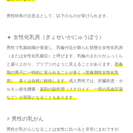
男性特有の注意点として、以下のものが挙げられます。
🔸 女性化乳房（ぎょせいかにゅうぼう）
男性で乳腺組織が発達し、乳輪付近が膨らむ状態を女性化乳房
（または女性化乳腺症）と呼びます。乳輪のまわりがふっくら
と盛り上がり、ブツブツのように見えることがあります。
思春
期の男子に一時的に見られることが多く（思春期性女性化乳
房）、多くは自然に軽快します。
成人男性では、肝臓疾患・ホ
ルモン産生腫瘍・
薬剤の副作用（ステロイド、一部の高血圧薬
など）が原因となることもあります。
⚡ 男性の乳がん
男性が乳がんになることは女性に比べると非常にまれですが、