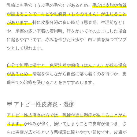
乳輪にも毛穴（うぶ毛の毛穴）があるため、
毛穴に皮脂や角質
が詰まることでニキビや毛嚢炎（もうのうえん）が生じること
があります。
特に皮脂分泌の多い時期（思春期、生理前など）
や、摩擦の多い下着の着用時、汗をかいてそのままにした場合
に起きやすいです。赤みを帯びた丘疹や、白い膿を持つブツブ
ツとして現れます。
自分で無理に潰すと、色素沈着や瘢痕（はんこん）が残る場合
があるため、
清潔を保ちながら自然に落ち着くのを待つか、皮
膚科での治療を受けることをおすすめします。
💬 アトピー性皮膚炎・湿疹
アトピー性皮膚炎の方では、乳輪付近に湿疹が生じることがあ
ります。
かゆみが強く、掻いてしまうことで皮膚が傷つき、さ
らに炎症が広がるという悪循環に陥りやすい部位です。皮膚が