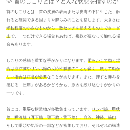
💡 首のしこりとは？どんな状態を指すのか
首のしこりとは、首の皮膚の表面または皮膚の下に生じた、触
れると確認できる固まりや膨らみのことを指します。大きさは
米粒程度の小さなものから、数センチを超えるものまでさまざ
ま
で、一つだけできる場合もあれば、複数が連なって触れる場
合もあります。
しこりの感触も重要な手がかりになります。
柔らかくて動く場
合は脂肪腫やリンパ節の反応性腫脹のことが多く、硬くて動か
ない場合は注意が必要
なことがあります。また、押すと痛みを
感じる「圧痛」があるかどうかも、原因を絞り込む手がかりの
一つです。
首には、重要な構造物が多数集まっています。
リンパ節、甲状
腺、唾液腺（耳下腺・顎下腺・舌下腺）、血管、神経、筋肉
、
そして咽頭や気管の一部などが密集しており、それぞれの構造