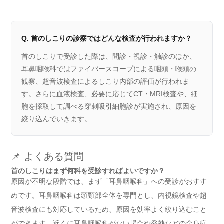
Q. 首のしこりの診察ではどんな検査が行われますか？
首のしこりで受診した際は、問診・視診・触診のほか、
耳鼻咽喉科ではファイバースコープによる咽頭・喉頭の
観察、超音波検査によるしこり内部の評価が行われま
す。さらに血液検査、必要に応じてCT・MRI検査や、細
胞を採取して調べる穿刺吸引細胞診が実施され、原因を
絞り込んでいきます。
📌 よくある質問
首のしこりはまず何科を受診すればよいですか？
原因が不明な段階では、まず「耳鼻咽喉科」への受診がおすす
めです。耳鼻咽喉科は頭頸部全体を専門とし、内視鏡検査や超
音波検査にも対応しているため、原因を効率よく絞り込むこと
ができます。近くに耳鼻咽喉科がない場合や発熱などの全身症