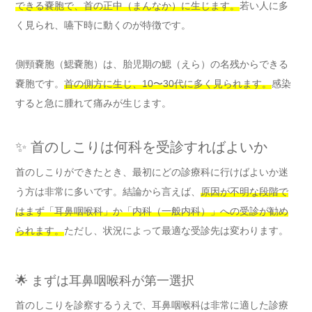
できる嚢胞で、首の正中（まんなか）に生じます。
若い人に多
く見られ、嚥下時に動くのが特徴です。
側頸嚢胞（鰓嚢胞）は、胎児期の鰓（えら）の名残からできる
嚢胞です。
首の側方に生じ、10〜30代に多く見られます。
感染
すると急に腫れて痛みが生じます。
✨ 首のしこりは何科を受診すればよいか
首のしこりができたとき、最初にどの診療科に行けばよいか迷
う方は非常に多いです。結論から言えば、
原因が不明な段階で
はまず「耳鼻咽喉科」か「内科（一般内科）」への受診が勧め
られます。
ただし、状況によって最適な受診先は変わります。
🌟 まずは耳鼻咽喉科が第一選択
首のしこりを診察するうえで、耳鼻咽喉科は非常に適した診療