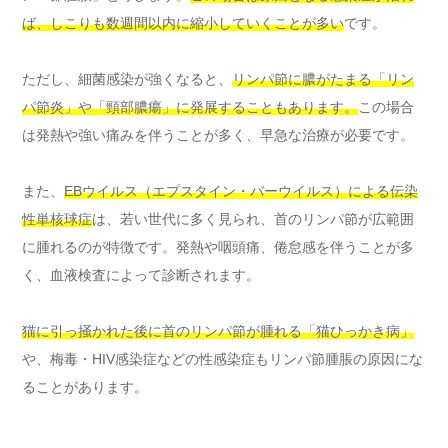
ば、しこりも数週間以内に縮小していくことが多い
です。
ただし、細菌感染が強くなると、
リンパ節に膿がたまる「リン
パ節炎」や「頸部膿瘍」に発展することもあります。
この場合
は発熱や強い痛みを伴うことが多く、早急な治療が必要です。
また、
EBウイルス（エプスタイン・バーウイルス）による伝染
性単核球症
は、若い世代に多く見られ、首のリンパ節が広範囲
に腫れるのが特徴です。発熱や咽頭痛、倦怠感を伴うことが多
く、血液検査によって診断されます。
猫に引っ掻かれた後に首のリンパ節が腫れる「猫ひっかき病」
や、梅毒・HIV感染症などの性感染症もリンパ節腫脹の原因にな
ることがあります。