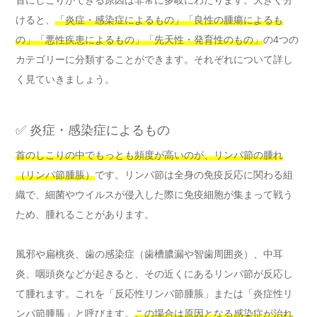
首にしこりができる原因は非常に多岐にわたります。大きく分
けると、
「炎症・感染症によるもの」「良性の腫瘍によるも
の」「悪性疾患によるもの」「先天性・発育性のもの」
の4つの
カテゴリーに分類することができます。それぞれについて詳し
く見ていきましょう。
✅ 炎症・感染症によるもの
首のしこりの中でもっとも頻度が高いのが、リンパ節の腫れ
（リンパ節腫脹）
です。リンパ節は全身の免疫反応に関わる組
織で、細菌やウイルスが侵入した際に免疫細胞が集まって戦う
ため、腫れることがあります。
風邪や扁桃炎、歯の感染症（歯槽膿漏や智歯周囲炎）、中耳
炎、咽頭炎などが起きると、その近くにあるリンパ節が反応し
て腫れます。これを「反応性リンパ節腫脹」または「炎症性リ
ンパ節腫脹」と呼びます。
この場合は原因となる感染症が治れ