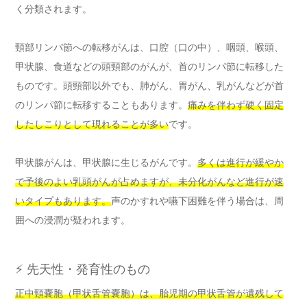
く分類されます。
頸部リンパ節への転移がんは、口腔（口の中）、咽頭、喉頭、
甲状腺、食道などの頭頸部のがんが、首のリンパ節に転移した
ものです。頭頸部以外でも、肺がん、胃がん、乳がんなどが首
のリンパ節に転移することもあります。
痛みを伴わず硬く固定
したしこりとして現れることが多い
です。
甲状腺がんは、甲状腺に生じるがんです。
多くは進行が緩やか
で予後のよい乳頭がんが占めますが、未分化がんなど進行が速
いタイプもあります。
声のかすれや嚥下困難を伴う場合は、周
囲への浸潤が疑われます。
⚡ 先天性・発育性のもの
正中頸嚢胞（甲状舌管嚢胞）は、胎児期の甲状舌管が遺残して