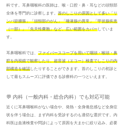
科です。耳鼻咽喉科の医師は、喉・口腔・鼻・耳などの頭頸部
全体を専門的に診察します。
首のしこりの原因として多い「リ
ンパ節腫脹」「頭頸部のがん」「唾液腺の異常」「甲状腺疾患
（一部）」「先天性嚢胞」など、広い範囲をカバー
していま
す。
耳鼻咽喉科では、
ファイバースコープを用いて咽頭・喉頭・鼻
腔を内視鏡で観察したり、超音波（エコー）検査でしこりの内
部構造を確認
したりすることができます。首のしこりの初診と
して最もスムーズに評価できる診療科の一つといえます。
💬 内科（一般内科・総合内科）でも対応可能
近くに耳鼻咽喉科がない場合や、発熱・全身倦怠感など全身症
状を伴う場合は、まず内科を受診するのも適切な選択です。内
科医は血液検査や問診によって原因を大まかに絞り込み、必要