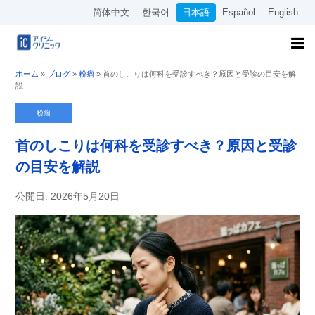
简体中文
한국어
日本語
Español
English
ホーム
»
ブログ
»
粉瘤
»
首のしこりは何科を受診すべき？原因と受診の目安を解
説
粉瘤
首のしこりは何科を受診すべき？原因と受診
の目安を解説
公開日: 2026年5月20日