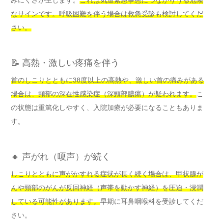
なサインです。呼吸困難を伴う場合は救急受診も検討してくだ
さい。
📝 高熱・激しい疼痛を伴う
首のしこりとともに38度以上の高熱や、激しい首の痛みがある
場合は、頸部の深在性感染症（深頸部膿瘍）が疑われます。
こ
の状態は重篤化しやすく、入院加療が必要になることもありま
す。
🔸 声がれ（嗄声）が続く
しこりとともに声がかすれる症状が長く続く場合は、甲状腺が
んや頸部のがんが反回神経（声帯を動かす神経）を圧迫・浸潤
している可能性があります。
早期に耳鼻咽喉科を受診してくだ
さい。