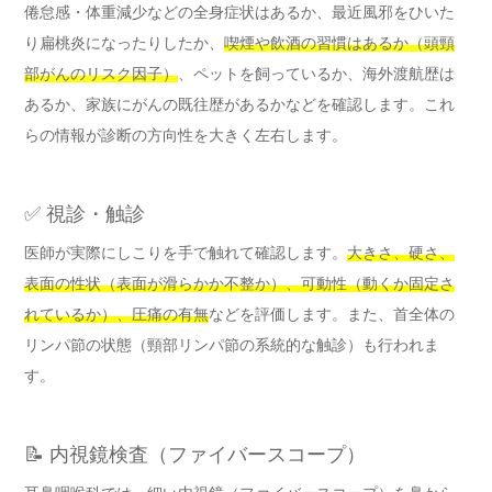
倦怠感・体重減少などの全身症状はあるか、最近風邪をひいた
り扁桃炎になったりしたか、
喫煙や飲酒の習慣はあるか（頭頸
部がんのリスク因子）
、ペットを飼っているか、海外渡航歴は
あるか、家族にがんの既往歴があるかなどを確認します。これ
らの情報が診断の方向性を大きく左右します。
✅ 視診・触診
医師が実際にしこりを手で触れて確認します。
大きさ、硬さ、
表面の性状（表面が滑らかか不整か）、可動性（動くか固定さ
れているか）、圧痛の有無
などを評価します。また、首全体の
リンパ節の状態（頸部リンパ節の系統的な触診）も行われま
す。
📝 内視鏡検査（ファイバースコープ）