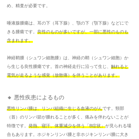
め、精査が必要です。
唾液腺腫瘍は、耳の下（耳下腺）、顎の下（顎下腺）などにで
きる腫瘍です。
良性のものが多いですが、一部に悪性のものも
含まれます。
神経鞘腫（シュワン細胞腫）は、神経の鞘（シュワン細胞）か
ら生じる良性腫瘍です。首の神経走行に沿って生じ、
触れると
電気が走るような感覚（放散痛）を伴うことがあります。
🔸 悪性疾患によるもの
悪性リンパ腫は、リンパ組織に生じる血液のがん
です。頸部
（首）のリンパ節が腫れることが多く、痛みを伴わないことが
特徴です。
発熱、寝汗、体重減少を伴う「B症状」
が見られる場
合もあります。ホジキンリンパ腫と非ホジキンリンパ腫に大き