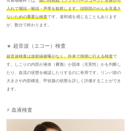
耳鼻咽喉科では、
細い内視鏡（ファイバースコープ）を鼻から
入れて咽頭・喉頭・声帯を観察します。頭頸部のがんを見逃さ
ないための重要な検査
です。違和感を感じることもあります
が、数分で終わります。
🔸 超音波（エコー）検査
超音波検査は放射線被曝がなく、外来で簡便に行える検査
で
す。しこりの内部が液体（嚢胞）か固体（充実性）かを判断し
たり、血流の状態を確認したりするのに有用です。リンパ節の
大きさや内部構造、甲状腺の状態を詳しく評価することができ
ます。
⚡ 血液検査