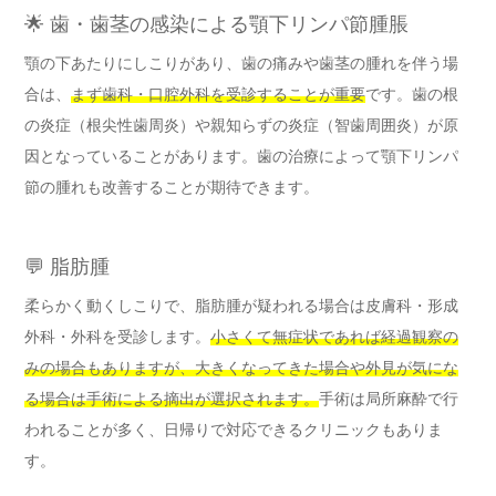
🌟 歯・歯茎の感染による顎下リンパ節腫脹
顎の下あたりにしこりがあり、歯の痛みや歯茎の腫れを伴う場
合は、
まず歯科・口腔外科を受診することが重要
です。歯の根
の炎症（根尖性歯周炎）や親知らずの炎症（智歯周囲炎）が原
因となっていることがあります。歯の治療によって顎下リンパ
節の腫れも改善することが期待できます。
💬 脂肪腫
柔らかく動くしこりで、脂肪腫が疑われる場合は皮膚科・形成
外科・外科を受診します。
小さくて無症状であれば経過観察の
みの場合もありますが、大きくなってきた場合や外見が気にな
る場合は手術による摘出が選択されます。
手術は局所麻酔で行
われることが多く、日帰りで対応できるクリニックもありま
す。