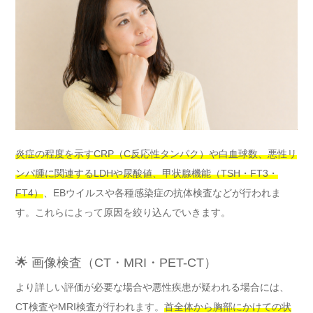
炎症の程度を示すCRP（C反応性タンパク）や白血球数、悪性リ
ンパ腫に関連するLDHや尿酸値、甲状腺機能（TSH・FT3・
FT4）
、EBウイルスや各種感染症の抗体検査などが行われま
す。これらによって原因を絞り込んでいきます。
🌟 画像検査（CT・MRI・PET-CT）
より詳しい評価が必要な場合や悪性疾患が疑われる場合には、
CT検査やMRI検査が行われます。
首全体から胸部にかけての状