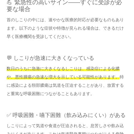
💪 緊急性の高いサイン——すぐに受診が必
要な場合
首のしこりの中には、速やかな医療的対応が必要なものもあり
ます。以下のような症状や特徴が見られる場合は、できるだけ
早く医療機関を受診してください。
💬 しこりが急速に大きくなっている
数日のうちに急激に大きくなるしこりは、感染症による化膿
や、悪性腫瘍の急速な増大を示している可能性があります。
特
に感染による頸部膿瘍は気道を圧迫することがあり、放置する
と重篤な呼吸困難につながることもあります。
✅ 呼吸困難・嚥下困難（飲み込みにくい）がある
しこりによって気道や食道が圧迫されると、息苦しさや飲み込
みにくさが生じます。
これは気道緊急事態につながりうる危険