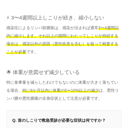
⚡ 3〜4週間以上しこりが続き、縮小しない
感染症によるリンパ節腫脹は、感染が治まれば通常
3〜4週間以
内に縮小します。それ以上の期間にわたってしこりが持続する
場合は、感染以外の原因（悪性疾患を含む）を疑って精査する
ことが必要
です。
🌟 体重が意図せず減少している
特に食事量を減らしたわけでもないのに体重が大きく落ちてい
る場合、
特に6か月以内に体重の5〜10%以上の減少
は、悪性リ
ンパ腫や悪性腫瘍の全身症状として注意が必要です。
Q. 首のしこりで救急受診が必要な症状は何ですか？