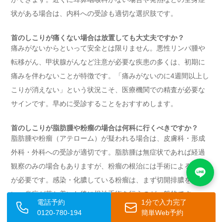
状がある場合は、内科への受診も適切な選択肢です。
首のしこりが痛くない場合は放置しても大丈夫ですか？
痛みがないからといって安全とは限りません。悪性リンパ腫や
転移がん、甲状腺がんなど注意が必要な疾患の多くは、初期に
痛みを伴わないことが特徴です。「痛みがないのに4週間以上し
こりが消えない」という状況こそ、医療機関での精査が必要な
サインです。早めに受診することをおすすめします。
首のしこりが脂肪腫や粉瘤の場合は何科に行くべきですか？
脂肪腫や粉瘤（アテローム）が疑われる場合は、皮膚科・形成
外科・外科への受診が適切です。脂肪腫は無症状であれば経過
観察のみの場合もありますが、粉瘤の根治には手術による摘出
が必要です。感染・化膿している粉瘤は、まず切開排膿を行
い、炎症が落ち着いた後に根治手術を行うのが一般的です。
電話予約
1分で入力完了
0120-780-194
簡単Web予約
すぐに受診が必要な首のしこりの症状はどれですか？