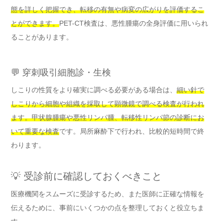
態を詳しく把握でき、転移の有無や病変の広がりを評価するこ
とができます。
PET-CT検査は、悪性腫瘍の全身評価に用いられ
ることがあります。
💬 穿刺吸引細胞診・生検
しこりの性質をより確実に調べる必要がある場合は、
細い針で
しこりから細胞や組織を採取して顕微鏡で調べる検査が行われ
ます。甲状腺腫瘍や悪性リンパ腫、転移性リンパ節の診断にお
いて重要な検査
です。局所麻酔下で行われ、比較的短時間で終
わります。
💡 受診前に確認しておくべきこと
医療機関をスムーズに受診するため、また医師に正確な情報を
伝えるために、事前にいくつかの点を整理しておくと役立ちま