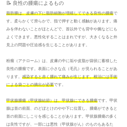
📝 良性の腫瘍によるもの
脂肪腫は、皮膚の下に脂肪細胞が増殖してできる良性の腫瘍
で
す。柔らかくて滑らかで、指で押すと動く感触があります。痛
みを伴わないことがほとんどで、首以外でも背中や腕などにも
よくできます。悪性化することはまれですが、大きくなると外
見上の問題や圧迫感を生じることがあります。
粉瘤（アテローム）は、皮膚の中に垢や皮脂が袋状に蓄積した
良性の腫瘤です。表面に小さな点（毛孔）が見られることがあ
ります。
感染すると赤く腫れて痛みが生じます。根治には手術
による袋ごとの摘出が必要
です。
甲状腺腫瘍（甲状腺結節）は、甲状腺にできる腫瘍
です。甲状
腺は首の前面、のどぼとけのやや下に位置し、腫瘍ができると
首の前面にしこりを感じることがあります。甲状腺腫瘍の多く
は良性ですが、一部には悪性（甲状腺がん）のものもあるた