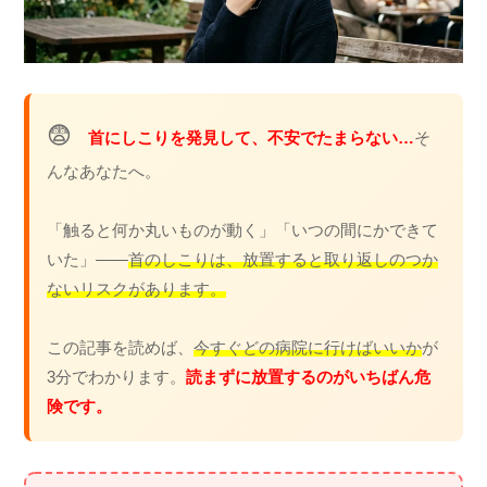
😨
首にしこりを発見して、不安でたまらない…
そ
んなあなたへ。
「触ると何か丸いものが動く」「いつの間にかできて
いた」——
首のしこりは、放置すると取り返しのつか
ないリスクがあります。
この記事を読めば、
今すぐどの病院に行けばいいか
が
3分でわかります。
読まずに放置するのがいちばん危
険です。