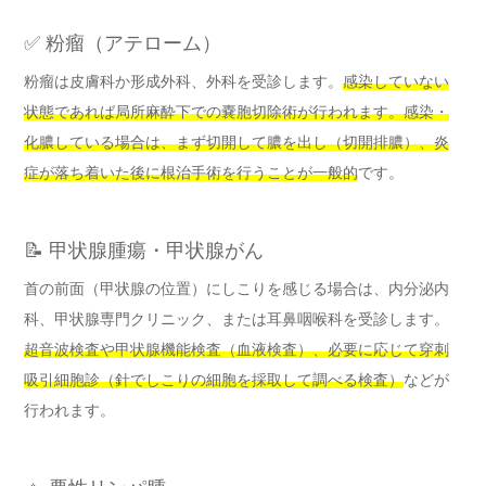
✅ 粉瘤（アテローム）
粉瘤は皮膚科か形成外科、外科を受診します。
感染していない
状態であれば局所麻酔下での嚢胞切除術が行われます。感染・
化膿している場合は、まず切開して膿を出し（切開排膿）、炎
症が落ち着いた後に根治手術を行うことが一般的
です。
📝 甲状腺腫瘍・甲状腺がん
首の前面（甲状腺の位置）にしこりを感じる場合は、内分泌内
科、甲状腺専門クリニック、または耳鼻咽喉科を受診します。
超音波検査や甲状腺機能検査（血液検査）、必要に応じて穿刺
吸引細胞診（針でしこりの細胞を採取して調べる検査）
などが
行われます。