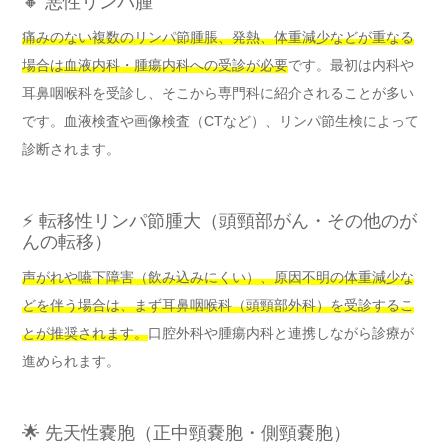
🔸 悪性リンパ腫
痛みのない複数のリンパ節腫脹、発熱、体重減少などが重なる
場合は血液内科・腫瘍内科への受診が必要
です。最初は内科や
耳鼻咽喉科を受診し、そこから専門科に紹介されることが多い
です。血液検査や画像検査（CTなど）、リンパ節生検によって
診断されます。
⚡ 転移性リンパ節腫大（頭頸部がん・その他のが
んの転移）
声がれや嚥下障害（飲み込みにくい）、原因不明の体重減少な
どを伴う場合は、まず耳鼻咽喉科（頭頸部外科）を受診するこ
とが推奨されます。
口腔外科や腫瘍内科と連携しながら診療が
進められます。
🌟 先天性嚢胞（正中頸嚢胞・側頸嚢胞）