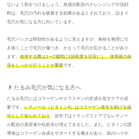
ないよう気をつけましょう。炭成分配合のクレンジングや洗顔
料は、毛穴の汚れを吸着する効果があるとされており、詰まり
毛穴が気になる方に向いています。
毛穴パックは即効性があるように見えますが、角栓を無理に引
き抜くことで毛穴が傷つき、かえって毛穴が広がることがあり
ます。
使用する際は1〜2週間に1回程度を目安にし、使用後の保
湿をしっかり行うことが重要
です。
👴 たるみ毛穴が気になる方へ
たるみ毛穴にはコラーゲンやエラスチンの生成を促すケアが必
要です。
レチノール（ビタミンA）はコラーゲン産生を助ける成
分として知られており
、近年ではドラッグストアでもレチノー
ル配合の美容液や化粧水が増えてきました。また、ビタミンC誘
導体はコラーゲン合成をサポートする働きがあり、肌のハリや