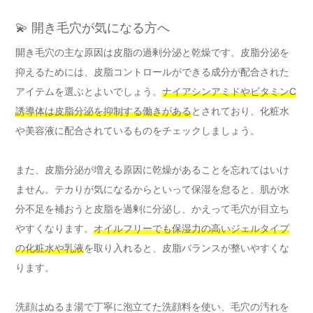
💫 開き毛穴が気になる方へ
開き毛穴の主な原因は皮脂の過剰分泌と乾燥です。皮脂分泌を
抑えるためには、皮脂コントロールができる成分が配合された
アイテムを選ぶとよいでしょう。
ナイアシンアミドやビタミンC
誘導体は皮脂分泌を抑制する働きがある
とされており、化粧水
や美容液に配合されているものをチェックしましょう。
また、皮脂分泌が増える原因に乾燥があることを忘れてはいけ
ません。テカりが気になるからといって保湿を怠ると、肌が水
分不足を補おうと皮脂を過剰に分泌し、かえって毛穴が目立ち
やすくなります。
オイルフリーでも保湿力の高いジェルタイプ
の化粧水や乳液
を取り入れると、皮脂バランスが整いやすくな
ります。
洗顔はぬるま湯で丁寧に泡立てた洗顔料を使い、毛穴の汚れを