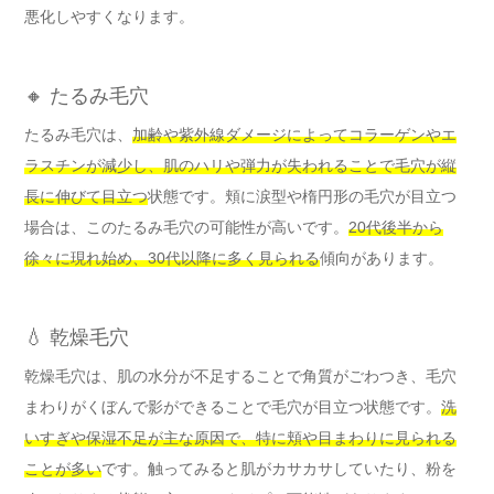
悪化しやすくなります。
🔸 たるみ毛穴
たるみ毛穴は、
加齢や紫外線ダメージによってコラーゲンやエ
ラスチンが減少し、肌のハリや弾力が失われることで毛穴が縦
長に伸びて目立つ
状態です。頬に涙型や楕円形の毛穴が目立つ
場合は、このたるみ毛穴の可能性が高いです。
20代後半から
徐々に現れ始め、30代以降に多く見られる
傾向があります。
💧 乾燥毛穴
乾燥毛穴は、肌の水分が不足することで角質がごわつき、毛穴
まわりがくぼんで影ができることで毛穴が目立つ状態です。
洗
いすぎや保湿不足が主な原因で、特に頬や目まわりに見られる
ことが多い
です。触ってみると肌がカサカサしていたり、粉を