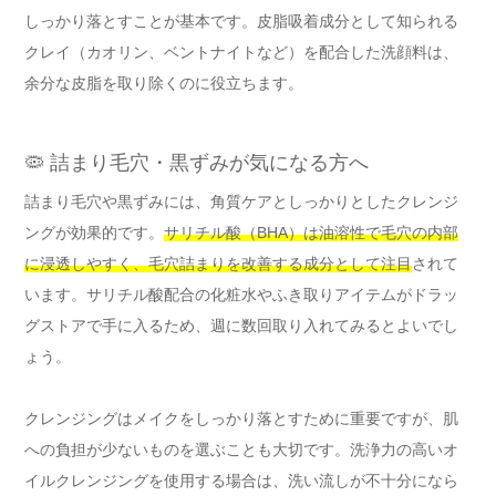
しっかり落とすことが基本です。皮脂吸着成分として知られる
クレイ（カオリン、ベントナイトなど）を配合した洗顔料は、
余分な皮脂を取り除くのに役立ちます。
🦠 詰まり毛穴・黒ずみが気になる方へ
詰まり毛穴や黒ずみには、角質ケアとしっかりとしたクレンジ
ングが効果的です。
サリチル酸（BHA）は油溶性で毛穴の内部
に浸透しやすく、毛穴詰まりを改善する成分として注目
されて
います。サリチル酸配合の化粧水やふき取りアイテムがドラッ
グストアで手に入るため、週に数回取り入れてみるとよいでし
ょう。
クレンジングはメイクをしっかり落とすために重要ですが、肌
への負担が少ないものを選ぶことも大切です。洗浄力の高いオ
イルクレンジングを使用する場合は、洗い流しが不十分になら