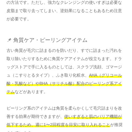
の方法です。ただし、強力なクレンジングの使いすぎは必要な
皮脂まで取り去ってしまい、逆効果になることもあるため注意
が必要です。
📌 角質ケア・ピーリングアイテム
古い角質が毛穴に詰まるのを防いだり、すでに詰まった汚れを
取り除いたりするために角質ケアアイテムが役立ちます。ドラ
ッグストアで手に入るものとしては、スクラブ洗顔、ゴマージ
ュ（こすりとるタイプ）、ふき取り化粧水、
AHA（グリコール
酸・乳酸など）やBHA（サリチル酸）配合のピーリング系アイ
テム
などがあります。
ピーリング系のアイテムは角質を柔らかくして毛穴詰まりを改
善する効果が期待できますが、
使いすぎると肌のバリア機能が
低下するため、週に1〜2回程度を目安に取り入れること
が推奨