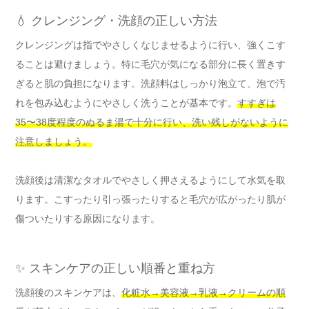
💧 クレンジング・洗顔の正しい方法
クレンジングは指でやさしくなじませるように行い、強くこす
ることは避けましょう。特に毛穴が気になる部分に長く置きす
ぎると肌の負担になります。洗顔料はしっかり泡立て、泡で汚
れを包み込むようにやさしく洗うことが基本です。
すすぎは
35〜38度程度のぬるま湯で十分に行い、洗い残しがないように
注意しましょう。
洗顔後は清潔なタオルでやさしく押さえるようにして水気を取
ります。こすったり引っ張ったりすると毛穴が広がったり肌が
傷ついたりする原因になります。
✨ スキンケアの正しい順番と重ね方
洗顔後のスキンケアは、
化粧水→美容液→乳液→クリームの順