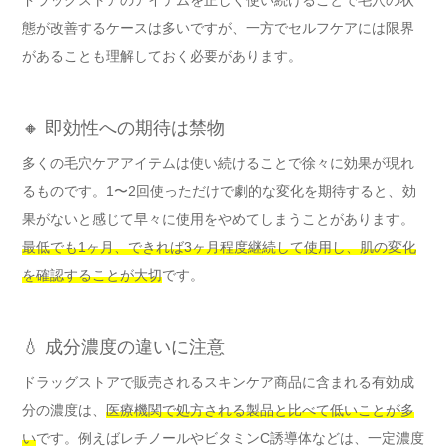
ドラッグストアのアイテムを正しく使い続けることで毛穴の状
態が改善するケースは多いですが、一方でセルフケアには限界
があることも理解しておく必要があります。
🔸 即効性への期待は禁物
多くの毛穴ケアアイテムは使い続けることで徐々に効果が現れ
るものです。1〜2回使っただけで劇的な変化を期待すると、効
果がないと感じて早々に使用をやめてしまうことがあります。
最低でも1ヶ月、できれば3ヶ月程度継続して使用し、肌の変化
を確認することが大切
です。
💧 成分濃度の違いに注意
ドラッグストアで販売されるスキンケア商品に含まれる有効成
分の濃度は、
医療機関で処方される製品と比べて低いことが多
い
です。例えばレチノールやビタミンC誘導体などは、一定濃度