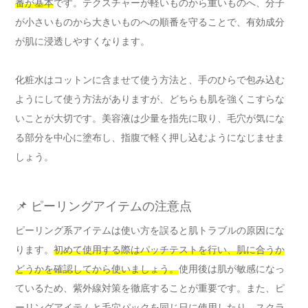
番が基本
です。テクスチャーが軽いものから重いものへ、分子
が小さいものから大きいものへの順番を守ることで、有効成分
が肌に浸透しやすくなります。
化粧水はコットンに含ませて使う方法と、手のひらで包み込む
ようにして使う方法がありますが、どちらも肌を強くこすらな
いことが大切です。美容液は少量を指先に取り、毛穴が気にな
る部分を中心に塗布し、指腹で軽く押し込むようになじませま
しょう。
📌 ピーリングアイテムの注意点
ピーリング系アイテムは使い方を誤ると肌トラブルの原因にな
ります。
初めて使用する際はパッチテストを行い、肌に合うか
どうかを確認してから使いましょう。
使用後は肌が敏感になっ
ているため、紫外線対策を徹底することが重要です。また、ピ
ーリングアイテムと毛穴パックを同じ日に使用したり、スクラ