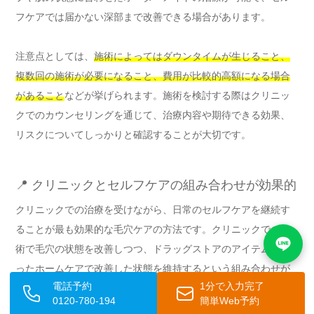
フケアでは届かない深部まで改善できる場合があります。
注意点としては、
施術によってはダウンタイムが生じること、
複数回の施術が必要になること、費用が比較的高額になる場合
があること
などが挙げられます。施術を検討する際はクリニッ
クでのカウンセリングを通じて、治療内容や期待できる効果、
リスクについてしっかりと確認することが大切です。
📍 クリニックとセルフケアの組み合わせが効果的
クリニックでの治療を受けながら、日常のセルフケアを継続す
ることが最も効果的な毛穴ケアの方法です。クリニックでの施
術で毛穴の状態を改善しつつ、ドラッグストアのアイテムを使
ったホームケアで改善した状態を維持するという組み合わせが
電話予約
1分で入力完了
理想的です。担当医師にホームケアの方法についても相談する
0120-780-194
簡単Web予約
と、より効果的なアドバイスが得られます。