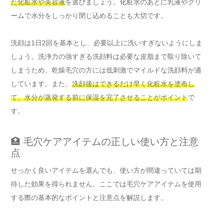
た化粧水や美容液
を選びましょう。化粧水のあとに乳液やクリ
ームで水分をしっかり閉じ込めることも大切です。
洗顔は1日2回を基本とし、必要以上に洗いすぎないようにしま
しょう。洗浄力の強すぎる洗顔料は必要な皮脂まで取り除いて
しまうため、乾燥毛穴の方には低刺激でマイルドな洗顔料が適
しています。また、
洗顔後はできるだけ早く化粧水を塗布し
て、水分が蒸発する前に保湿を完了させることがポイント
で
す。
🏥 毛穴ケアアイテムの正しい使い方と注意
点
せっかく良いアイテムを選んでも、使い方が間違っていては期
待した効果を得られません。ここでは毛穴ケアアイテムを使用
する際の基本的なポイントと注意点を解説します。