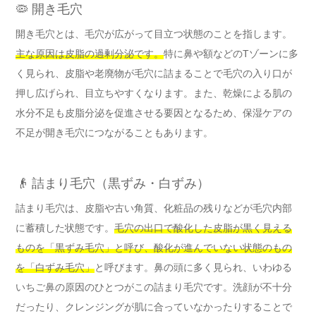
🦠 開き毛穴
開き毛穴とは、毛穴が広がって目立つ状態のことを指します。
主な原因は皮脂の過剰分泌です。
特に鼻や額などのTゾーンに多
く見られ、皮脂や老廃物が毛穴に詰まることで毛穴の入り口が
押し広げられ、目立ちやすくなります。また、乾燥による肌の
水分不足も皮脂分泌を促進させる要因となるため、保湿ケアの
不足が開き毛穴につながることもあります。
👴 詰まり毛穴（黒ずみ・白ずみ）
詰まり毛穴は、皮脂や古い角質、化粧品の残りなどが毛穴内部
に蓄積した状態です。
毛穴の出口で酸化した皮脂が黒く見える
ものを「黒ずみ毛穴」と呼び、酸化が進んでいない状態のもの
を「白ずみ毛穴」
と呼びます。鼻の頭に多く見られ、いわゆる
いちご鼻の原因のひとつがこの詰まり毛穴です。洗顔が不十分
だったり、クレンジングが肌に合っていなかったりすることで