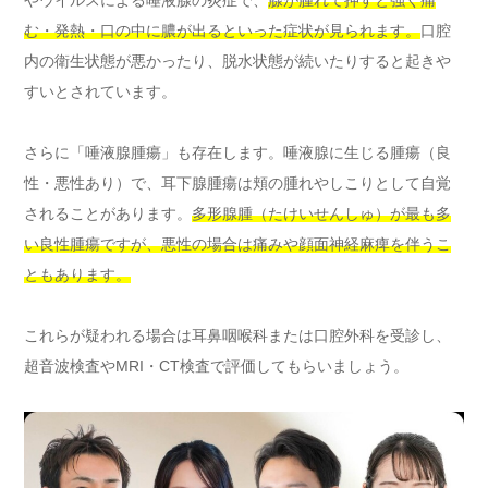
む・発熱・口の中に膿が出るといった症状が見られます。
口腔
内の衛生状態が悪かったり、脱水状態が続いたりすると起きや
すいとされています。
さらに「唾液腺腫瘍」も存在します。唾液腺に生じる腫瘍（良
性・悪性あり）で、耳下腺腫瘍は頬の腫れやしこりとして自覚
されることがあります。
多形腺腫（たけいせんしゅ）が最も多
い良性腫瘍ですが、悪性の場合は痛みや顔面神経麻痺を伴うこ
ともあります。
これらが疑われる場合は耳鼻咽喉科または口腔外科を受診し、
超音波検査やMRI・CT検査で評価してもらいましょう。