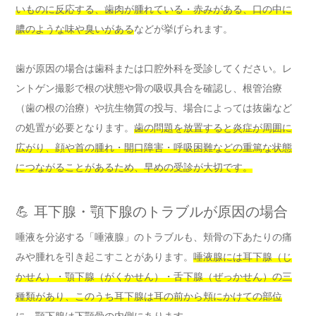
いものに反応する、歯肉が腫れている・赤みがある、口の中に
膿のような味や臭いがある
などが挙げられます。
歯が原因の場合は歯科または口腔外科を受診してください。レ
ントゲン撮影で根の状態や骨の吸収具合を確認し、根管治療
（歯の根の治療）や抗生物質の投与、場合によっては抜歯など
の処置が必要となります。
歯の問題を放置すると炎症が周囲に
広がり、顔や首の腫れ・開口障害・呼吸困難などの重篤な状態
につながることがあるため、早めの受診が大切です。
💪 耳下腺・顎下腺のトラブルが原因の場合
唾液を分泌する「唾液腺」のトラブルも、頬骨の下あたりの痛
みや腫れを引き起こすことがあります。
唾液腺には耳下腺（じ
かせん）・顎下腺（がくかせん）・舌下腺（ぜっかせん）の三
種類があり、このうち耳下腺は耳の前から頬にかけての部位
に、顎下腺は下顎骨の内側にあります。