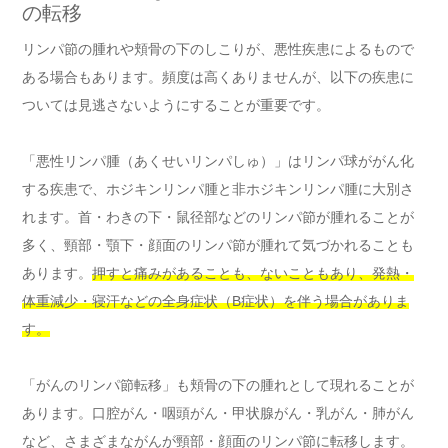
の転移
リンパ節の腫れや頬骨の下のしこりが、悪性疾患によるもので
ある場合もあります。頻度は高くありませんが、以下の疾患に
ついては見逃さないようにすることが重要です。
「悪性リンパ腫（あくせいリンパしゅ）」はリンパ球ががん化
する疾患で、ホジキンリンパ腫と非ホジキンリンパ腫に大別さ
れます。首・わきの下・鼠径部などのリンパ節が腫れることが
多く、頸部・顎下・顔面のリンパ節が腫れて気づかれることも
あります。
押すと痛みがあることも、ないこともあり、発熱・
体重減少・寝汗などの全身症状（B症状）を伴う場合がありま
す。
「がんのリンパ節転移」も頬骨の下の腫れとして現れることが
あります。口腔がん・咽頭がん・甲状腺がん・乳がん・肺がん
など、さまざまながんが頸部・顔面のリンパ節に転移します。