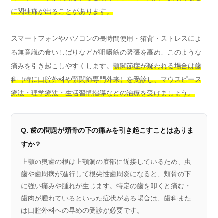
に関連痛が出ることがあります。
スマートフォンやパソコンの長時間使用・猫背・ストレスによ
る無意識の食いしばりなどが咀嚼筋の緊張を高め、このような
痛みを引き起こしやすくします。
顎関節症が疑われる場合は歯
科（特に口腔外科や顎関節専門外来）を受診し、マウスピース
療法・理学療法・生活習慣指導などの治療を受けましょう。
Q. 歯の問題が頬骨の下の痛みを引き起こすことはありま
すか？
上顎の奥歯の根は上顎洞の底部に近接しているため、虫
歯や歯周病が進行して根尖性歯周炎になると、頬骨の下
に強い痛みや腫れが生じます。特定の歯を叩くと痛む・
歯肉が腫れているといった症状がある場合は、歯科また
は口腔外科への早めの受診が必要です。