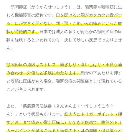
「顎関節症（がくかんせつしょう）」は、顎関節や咀嚼筋に生
じる機能障害の総称です。
口を開けると顎がカクカクと音がす
る、口が大きく開かない、頬・顎・こめかみの痛みといった症
状が特徴的です。
日本では成人の多くが何らかの顎関節症の症
状を経験するといわれており、決して珍しい疾患ではありませ
ん。
顎関節症の原因はストレス・歯ぎしり・食いしばり・不良な噛
み合わせ・外傷など多岐にわたります。
頬骨の下あたりを押す
と咬筋に圧痛がある場合、顎関節症の関連痛として現れている
ことが考えられます。
また、「筋筋膜痛症候群（きんきんまくつうしょうこうぐ
ん）」という状態もあります。
筋肉内にトリガーポイント（押
すと遠くまで痛みが響く圧痛点）ができる疾患で、咬筋のトリ
ガーポイントが刺激されると頬骨の下・耳の周囲・側頭部など