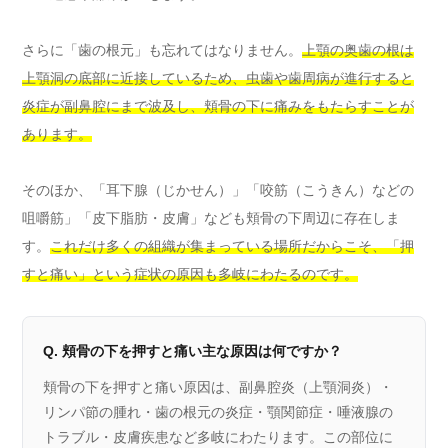
さらに「歯の根元」も忘れてはなりません。
上顎の奥歯の根は
上顎洞の底部に近接しているため、虫歯や歯周病が進行すると
炎症が副鼻腔にまで波及し、頬骨の下に痛みをもたらすことが
あります。
そのほか、「耳下腺（じかせん）」「咬筋（こうきん）などの
咀嚼筋」「皮下脂肪・皮膚」なども頬骨の下周辺に存在しま
す。
これだけ多くの組織が集まっている場所だからこそ、「押
すと痛い」という症状の原因も多岐にわたるのです。
Q. 頬骨の下を押すと痛い主な原因は何ですか？
頬骨の下を押すと痛い原因は、副鼻腔炎（上顎洞炎）・
リンパ節の腫れ・歯の根元の炎症・顎関節症・唾液腺の
トラブル・皮膚疾患など多岐にわたります。この部位に