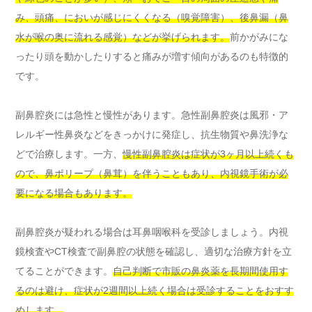
み、頭痛、においが感じにくくなる（嗅覚障害）、後鼻漏（鼻
水が喉の奥に流れる感覚）などが挙げられます。
前かがみにな
ったり頭を動かしたりすると痛みが増す傾向があるのも特徴的
です。
副鼻腔炎には急性と慢性があります。急性副鼻腔炎は風邪・ア
レルギー性鼻炎などをきっかけに発症し、抗生物質や鼻洗浄な
どで治療します。一方、
慢性副鼻腔炎は症状が3ヶ月以上続くも
ので、鼻ポリープ（鼻茸）を伴うこともあり、内視鏡手術が必
要になる場合もあります。
副鼻腔炎が疑われる場合は耳鼻咽喉科を受診しましょう。内視
鏡検査やCT検査で副鼻腔の状態を確認し、適切な治療方針を立
てることができます。
自己判断で市販の鼻炎薬を長期間使用す
るのは避け、症状が2週間以上続く場合は受診することをおすす
めします。