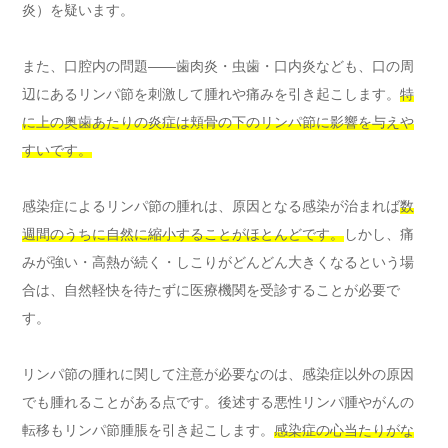
炎）を疑います。
また、口腔内の問題——歯肉炎・虫歯・口内炎なども、口の周
辺にあるリンパ節を刺激して腫れや痛みを引き起こします。
特
に上の奥歯あたりの炎症は頬骨の下のリンパ節に影響を与えや
すいです。
感染症によるリンパ節の腫れは、原因となる感染が治まれば
数
週間のうちに自然に縮小することがほとんどです。
しかし、痛
みが強い・高熱が続く・しこりがどんどん大きくなるという場
合は、自然軽快を待たずに医療機関を受診することが必要で
す。
リンパ節の腫れに関して注意が必要なのは、感染症以外の原因
でも腫れることがある点です。後述する悪性リンパ腫やがんの
転移もリンパ節腫脹を引き起こします。
感染症の心当たりがな