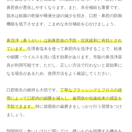
鼻腔炎が悪化しやすくなります。また、水分補給も重要です。
脱水は粘膜の乾燥や唾液分泌の減少を招き、口腔・鼻腔の防御
機能を低下させます。こまめな水分補給を心がけましょう。
鼻洗浄（鼻うがい）は副鼻腔炎の予防・症状緩和に有効とされ
ています。
生理食塩水を使って鼻腔内を洗浄することで、粘液
や細菌・ウイルスを洗い流す効果があります。市販の鼻洗浄器
具が利用可能です。ただし、正しい方法で行わないと逆効果に
なる場合があるため、使用方法をよく確認してください。
口腔衛生の維持も大切です。
丁寧なブラッシングとフロスの使
用によって口腔内の細菌を減らし、歯周病や虫歯由来の感染を
予防できます。
特に就寝前の歯磨きをしっかり行う習慣をつけ
ましょう。
顎関節症・食いしばりに関しては、硬いものを咀嚼する機会を