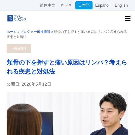
简体中文
한국어
日本語
Español
English
ホーム
»
ブログ
»
一般皮膚科
»
頬骨の下を押すと痛い原因はリンパ？考えられる
疾患と対処法
一般皮膚科
頬骨の下を押すと痛い原因はリンパ？考えら
れる疾患と対処法
公開日: 2026年5月12日