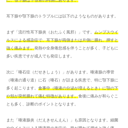
耳下腺や顎下腺のトラブルには以下のようなものがあります。
まず「流行性耳下腺炎（おたふく風邪）」です。
ムンプスウイ
ルスによる感染症で、耳下腺が両側または片側に腫れ、押すと
強く痛みます。
発熱や全身倦怠感を伴うことが多く、子どもに
多い疾患ですが成人でも発症します。
次に「唾石症（だせきしょう）」があります。唾液腺の導管
（唾液の通り道）に石（唾石）が詰まる疾患で、特に顎下腺に
多く起こります。
食事中（唾液の分泌が増えるとき）に顎の下
や頬が突然腫れて痛む特徴があります。
食後に痛みが和らぐこ
とも多く、診断のポイントとなります。
また「唾液腺炎（だえきせんえん）」も原因となります。細菌
やウイルスによる唾液腺の炎症で、
腺が腫れて押すと強く痛