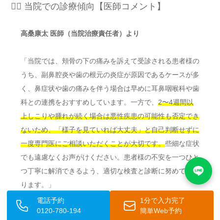
👨‍⚕️ 当院での診療傾向【医師コメント】
高桑康太 医師（当院治療責任者）より
「当院では、頬骨の下の痛みを訴えて受診される患者様の
うち、副鼻腔炎や歯の根元の炎症が原因であるケースが多
く、鼻症状や歯の痛みを伴う場合は早めに耳鼻咽喉科や歯
科との連携をおすすめしています。一方で、
2〜4週間以
上しこりや腫れが続く場合は悪性疾患の可能性も否定でき
ないため、「様子を見ていれば大丈夫」と自己判断せずに
一度専門医にご相談いただくことが大切です。
些細な症状
でも遠慮なくお声がけください。患者様の不安を一つひと
つ丁寧に解消できるよう、適切な検査と診断に努めてまい
ります。」
電話予約
1分で入力完了
0120-780-194
簡単Web予約