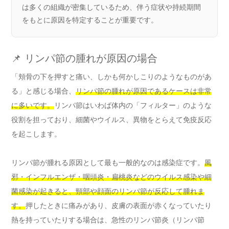
は多くの組織が密集しているため、伴う症状や持続期間
をもとに原因を特定することが重要です。
📌 リンパ節の腫れが原因の場合
「頬骨の下を押すと痛い、しかも何かしこりのようなものがあ
る」と感じる場合、
リンパ節の腫れが原因であるケースは非常
に多いです。
リンパ節はいわば体内の「フィルター」のような
役割を担っており、細菌やウイルス、異物をとらえて免疫反応
を起こします。
リンパ節が腫れる原因として最も一般的なのは感染症です。
風
邪・インフルエンザ・咽頭炎・扁桃炎などのウイルス感染や細
菌感染が起きると、頸部や顔面のリンパ節が反応して腫れま
す。
押したときに痛みがあり、皮膚の表面が赤くなっていたり
熱を持っていたりする場合は、急性のリンパ節炎（リンパ節