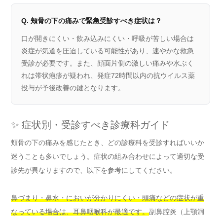
Q. 頬骨の下の痛みで緊急受診すべき症状は？
口が開きにくい・飲み込みにくい・呼吸が苦しい場合は
炎症が気道を圧迫している可能性があり、速やかな救急
受診が必要です。また、顔面片側の激しい痛みや水ぶく
れは帯状疱疹が疑われ、発症72時間以内の抗ウイルス薬
投与が予後改善の鍵となります。
✨ 症状別・受診すべき診療科ガイド
頬骨の下の痛みを感じたとき、どの診療科を受診すればいいか
迷うことも多いでしょう。症状の組み合わせによって適切な受
診先が異なりますので、以下を参考にしてください。
鼻づまり・鼻水・においが分かりにくい・頭痛などの症状が重
なっている場合は、耳鼻咽喉科が最適です。
副鼻腔炎（上顎洞