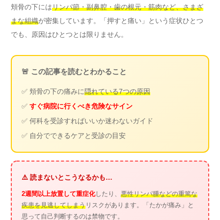
頬骨の下には
リンパ節・副鼻腔・歯の根元・筋肉など、さまざ
まな組織
が密集しています。「押すと痛い」という症状ひとつ
でも、原因はひとつとは限りません。
🚨 この記事を読むとわかること
✅ 頬骨の下の痛みに
隠れている7つの原因
✅
すぐ病院に行くべき危険なサイン
✅ 何科を受診すればいいか迷わないガイド
✅ 自分でできるケアと受診の目安
⚠️ 読まないとこうなるかも…
2週間以上放置して重症化
したり、
悪性リンパ腫などの重篤な
疾患を見逃してしまう
リスクがあります。「たかが痛み」と
思って自己判断するのは禁物です。