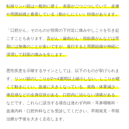
転移リンパ節は一般的に硬く、表面がごつごつしていて、皮膚
や周囲組織と癒着している（動かしにくい）特徴があります。
「口腔がん」そのものが頬骨の下付近に痛みやしこりを引き起
こすこともあります。
舌がん・歯肉がん・頬粘膜がんなどは早
期には無痛のことが多いですが、進行すると周囲組織や神経に
浸潤して顔面の痛みを生じます。
悪性疾患を示唆するサインとしては、以下のものが挙げられま
す。
リンパ節のしこりが2〜4週間以上縮小しない、しこりが硬
くて動きにくい、急速に大きくなっている、発熱・体重減少・
倦怠感などの全身症状がある、口腔内に治らない潰瘍がある、
などです。これらに該当する場合は迷わず内科・耳鼻咽喉科・
血液内科・口腔外科などを受診してください。早期発見・早期
治療が予後を大きく左右します。