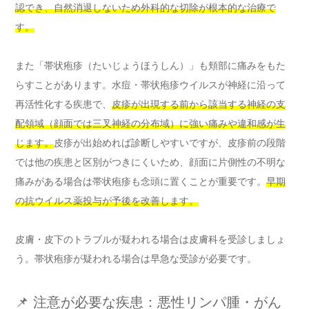
認でき、自然消退しないため外科的な切除が根本的な治療で
す。
また「帯状疱疹（たいじょうほうしん）」も頬部に痛みをもた
らすことがあります。水痘・帯状疱疹ウイルスが神経に沿って
再活性化する疾患で、
皮疹が出現する前から該当する神経の支
配領域（顔面では三叉神経の分布域）に強い痛みや違和感が生
じます。
皮疹が出始めれば診断しやすいですが、皮疹前の段階
では他の疾患と区別がつきにくいため、顔面に片側性の不明な
痛みがある場合は帯状疱疹も念頭に置くことが重要です。
早期
の抗ウイルス薬投与が予後を改善します。
皮膚・皮下のトラブルが疑われる場合は皮膚科を受診しましょ
う。帯状疱疹が疑われる場合は早急な受診が必要です。
📌 注意が必要な疾患：悪性リンパ腫・がん