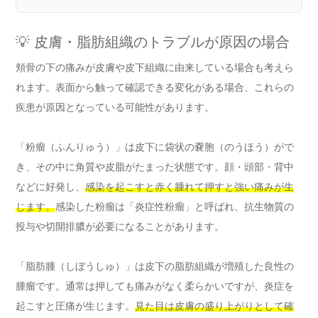
💡 皮膚・脂肪組織のトラブルが原因の場合
頬骨の下の痛みが皮膚や皮下組織に由来している場合も考えら
れます。表面から触って確認できる変化がある場合、これらの
疾患が原因となっている可能性があります。
「粉瘤（ふんりゅう）」は皮下に袋状の嚢胞（のうほう）がで
き、その中に角質や皮脂がたまった状態です。顔・頭部・背中
などに好発し、
感染を起こすと赤く腫れて押すと強い痛みが生
じます。
感染した粉瘤は「炎症性粉瘤」と呼ばれ、抗生物質の
投与や切開排膿が必要になることがあります。
「脂肪腫（しぼうしゅ）」は皮下の脂肪組織が増殖した良性の
腫瘤です。通常は押しても痛みがなく柔らかいですが、炎症を
起こすと圧痛が生じます。
見た目は皮膚の盛り上がりとして確