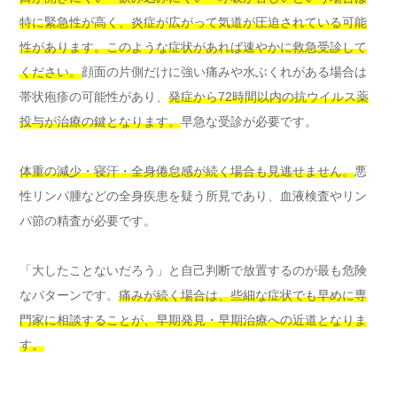
特に緊急性が高く、炎症が広がって気道が圧迫されている可能
性があります。このような症状があれば速やかに救急受診して
ください。
顔面の片側だけに強い痛みや水ぶくれがある場合は
帯状疱疹の可能性があり、
発症から72時間以内の抗ウイルス薬
投与が治療の鍵となります。
早急な受診が必要です。
体重の減少・寝汗・全身倦怠感が続く場合も見逃せません。
悪
性リンパ腫などの全身疾患を疑う所見であり、血液検査やリン
パ節の精査が必要です。
「大したことないだろう」と自己判断で放置するのが最も危険
なパターンです。
痛みが続く場合は、些細な症状でも早めに専
門家に相談することが、早期発見・早期治療への近道となりま
す。