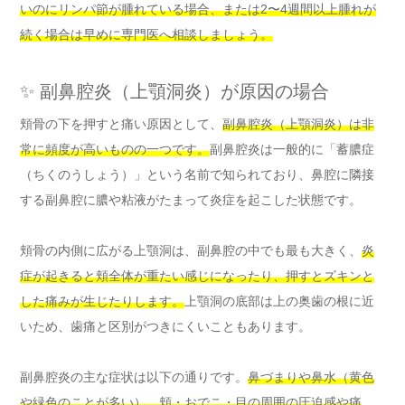
いのにリンパ節が腫れている場合、または2〜4週間以上腫れが
続く場合は早めに専門医へ相談しましょう。
✨ 副鼻腔炎（上顎洞炎）が原因の場合
頬骨の下を押すと痛い原因として、
副鼻腔炎（上顎洞炎）は非
常に頻度が高いものの一つです。
副鼻腔炎は一般的に「蓄膿症
（ちくのうしょう）」という名前で知られており、鼻腔に隣接
する副鼻腔に膿や粘液がたまって炎症を起こした状態です。
頬骨の内側に広がる上顎洞は、副鼻腔の中でも最も大きく、
炎
症が起きると頬全体が重たい感じになったり、押すとズキンと
した痛みが生じたりします。
上顎洞の底部は上の奥歯の根に近
いため、歯痛と区別がつきにくいこともあります。
副鼻腔炎の主な症状は以下の通りです。
鼻づまりや鼻水（黄色
や緑色のことが多い）、頬・おでこ・目の周囲の圧迫感や痛