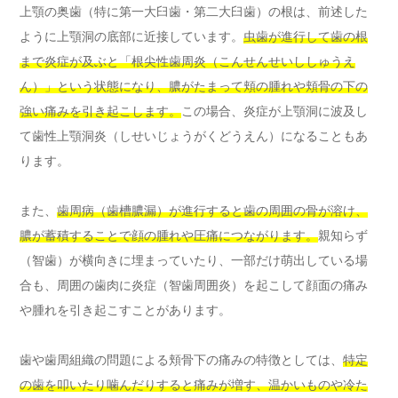
上顎の奥歯（特に第一大臼歯・第二大臼歯）の根は、前述した
ように上顎洞の底部に近接しています。
虫歯が進行して歯の根
まで炎症が及ぶと「根尖性歯周炎（こんせんせいししゅうえ
ん）」という状態になり、膿がたまって頬の腫れや頬骨の下の
強い痛みを引き起こします。
この場合、炎症が上顎洞に波及し
て歯性上顎洞炎（しせいじょうがくどうえん）になることもあ
ります。
また、
歯周病（歯槽膿漏）が進行すると歯の周囲の骨が溶け、
膿が蓄積することで顔の腫れや圧痛につながります。
親知らず
（智歯）が横向きに埋まっていたり、一部だけ萌出している場
合も、周囲の歯肉に炎症（智歯周囲炎）を起こして顔面の痛み
や腫れを引き起こすことがあります。
歯や歯周組織の問題による頬骨下の痛みの特徴としては、
特定
の歯を叩いたり噛んだりすると痛みが増す、温かいものや冷た