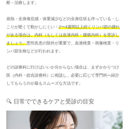
断・治療します。
発熱・全身倦怠感・体重減少などの全身症状も伴っている・し
こりが硬くて動かしにくい・
2〜4週間以上続くリンパ節の腫れ
がある場合は、内科（もしくは血液内科・腫瘍内科）を受診し
ましょう。
悪性疾患の除外が重要で、血液検査・画像検査・リ
ンパ節生検などが行われます。
どの診療科に行けばいいか分からない場合は、まずかかりつけ
医（内科・総合診療科）に相談し、必要に応じて専門科へ紹介
してもらうのが最もスムーズな方法です。
🔍 日常でできるケアと受診の目安