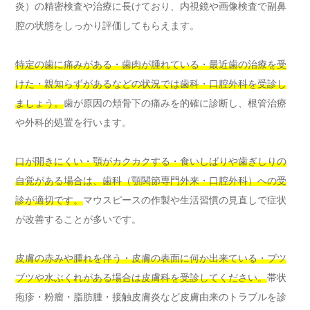
炎）の精密検査や治療に長けており、内視鏡や画像検査で副鼻
腔の状態をしっかり評価してもらえます。
特定の歯に痛みがある・歯肉が腫れている・最近歯の治療を受
けた・親知らずがあるなどの状況では歯科・口腔外科を受診し
ましょう。
歯が原因の頬骨下の痛みを的確に診断し、根管治療
や外科的処置を行います。
口が開きにくい・顎がカクカクする・食いしばりや歯ぎしりの
自覚がある場合は、歯科（顎関節専門外来・口腔外科）への受
診が適切です。
マウスピースの作製や生活習慣の見直しで症状
が改善することが多いです。
皮膚の赤みや腫れを伴う・皮膚の表面に何か出来ている・ブツ
ブツや水ぶくれがある場合は皮膚科を受診してください。
帯状
疱疹・粉瘤・脂肪腫・接触皮膚炎など皮膚由来のトラブルを診