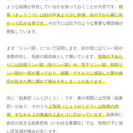
ような組織が存在しているかを知っておくことが大切です。
頬
骨（きょうこつ）は顔の中央より少し外側、目の下から横に向
かって広がる骨です。
その下には以下のような重要な構造物が
密集しています。
まず「リンパ節」について説明します。顔や首にはリンパ節が
多数存在し、免疫の最前線として働いています。
頬骨の下あた
りには顔面リンパ節（頬リンパ節）や、顎下リンパ節、頸部リ
ンパ節の一部が通っており、細菌・ウイルスに感染した際や炎
症が起きた際に腫れて痛みを生じることがあります。
次に「副鼻腔（ふくびくう）」です。鼻の周囲には空洞（副鼻
腔）があり、そのうち
上顎洞（じょうがくどう）は頬骨の内
側、すなわち上の奥歯の上あたりに広がっています。
副鼻腔に
炎症が起きる副鼻腔炎（いわゆる蓄膿症）では、頬骨の下に強
い圧迫感や痛みが生じます。