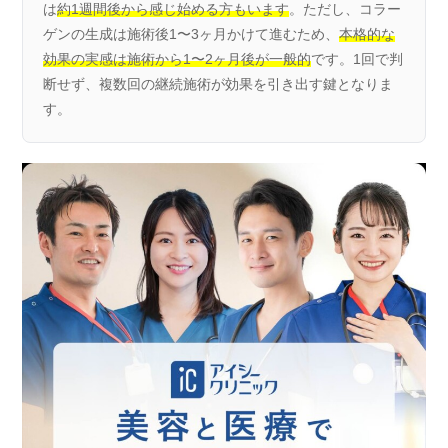
は
約1週間後から感じ始める方もいます
。ただし、コラー
ゲンの生成は施術後1〜3ヶ月かけて進むため、
本格的な
効果の実感は施術から1〜2ヶ月後が一般的
です。1回で判
断せず、複数回の継続施術が効果を引き出す鍵となりま
す。