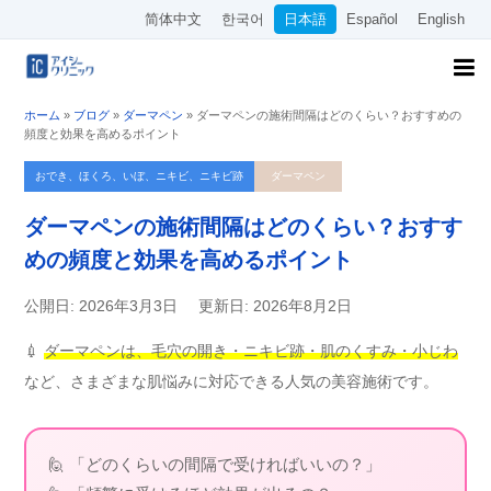
简体中文
한국어
日本語
Español
English
ホーム
»
ブログ
»
ダーマペン
»
ダーマペンの施術間隔はどのくらい？おすすめの
頻度と効果を高めるポイント
おでき、ほくろ、いぼ、ニキビ、ニキビ跡
ダーマペン
ダーマペンの施術間隔はどのくらい？おすす
めの頻度と効果を高めるポイント
公開日: 2026年3月3日
更新日: 2026年8月2日
💉
ダーマペンは、毛穴の開き・ニキビ跡・肌のくすみ・小じわ
など、さまざまな肌悩みに対応できる人気の美容施術です。
🙋 「どのくらいの間隔で受ければいいの？」