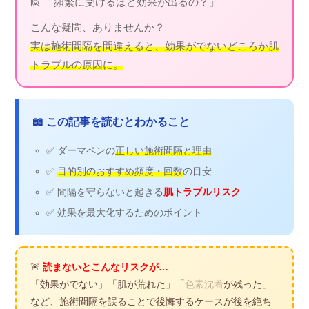
🙋 「頻繁に受けるほど効果が出るの？」
こんな疑問、ありませんか？
実は施術間隔を間違えると、効果がでないどころか肌
トラブルの原因に。
📖 この記事を読むとわかること
✅ ダーマペンの
正しい施術間隔と理由
✅
目的別のおすすめ頻度・回数
の目安
✅ 間隔を守らないと起きる
肌トラブルリスク
✅ 効果を最大化するためのポイント
🚨
読まないとこんなリスクが…
「効果がでない」「肌が荒れた」「
色素沈着
が残った」
など、施術間隔を誤ることで後悔するケースが後を絶ち