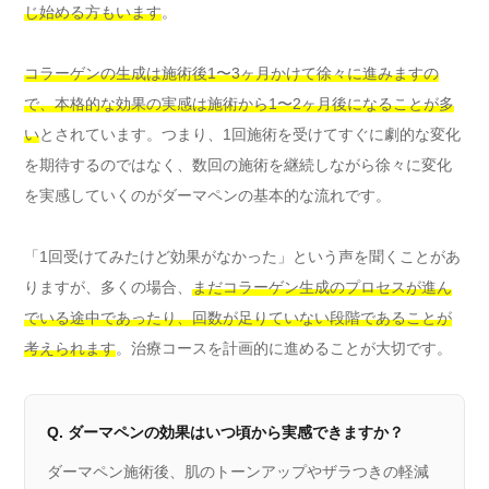
じ始める方もいます
。
コラーゲンの生成は施術後1〜3ヶ月かけて徐々に進みますの
で、本格的な効果の実感は施術から1〜2ヶ月後になることが多
い
とされています。つまり、1回施術を受けてすぐに劇的な変化
を期待するのではなく、数回の施術を継続しながら徐々に変化
を実感していくのがダーマペンの基本的な流れです。
「1回受けてみたけど効果がなかった」という声を聞くことがあ
りますが、多くの場合、
まだコラーゲン生成のプロセスが進ん
でいる途中であったり、回数が足りていない段階であることが
考えられます
。治療コースを計画的に進めることが大切です。
Q. ダーマペンの効果はいつ頃から実感できますか？
ダーマペン施術後、肌のトーンアップやザラつきの軽減