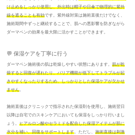
け止めをしっかり使用し、外出時は帽子や日傘で物理的に紫外
線を遮ることも有効
です。紫外線対策は施術直後だけでなく、
施術期間中ずっと継続することで、肌への悪影響を防ぎながら
ダーマペンの効果を最大限に活かすことができます。
💬 保湿ケアを丁寧に行う
ダーマペン施術後の肌は乾燥しやすい状態にあります。
肌が乾
燥すると回復が遅れたり、バリア機能が低下してトラブルが起
きやすくなったりするため、しっかりとした保湿ケアが欠かせ
ません
。
施術直後はクリニックで指示された保湿剤を使用し、施術翌日
以降は自宅でのスキンケアにおいても保湿をしっかり行いまし
ょう。
ヒアルロン酸やセラミドを配合した保湿アイテムが肌に
水分を補い、回復をサポートします
。ただし、
施術直後は刺激