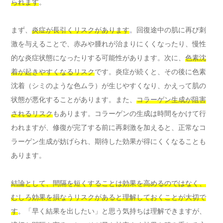
られます
。
まず、
炎症が長引くリスクがあります
。回復途中の肌に再び刺
激を与えることで、赤みや腫れが治まりにくくなったり、慢性
的な炎症状態になったりする可能性があります。次に、
色素沈
着が起きやすくなるリスク
です。炎症が続くと、その後に色素
沈着（シミのような色ムラ）が生じやすくなり、かえって肌の
状態が悪化することがあります。また、
コラーゲン生成が阻害
されるリスク
もあります。コラーゲンの生成は時間をかけて行
われますが、修復が完了する前に再刺激を加えると、正常なコ
ラーゲン生成が妨げられ、期待した効果が得にくくなることも
あります。
結論として、間隔を短くすることは効果を高めるのではなく、
むしろ効果を損なうリスクがあると理解しておくことが大切で
す
。「早く結果を出したい」と思う気持ちは理解できますが、