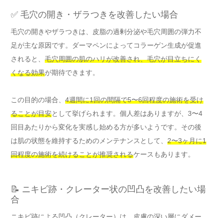
✅ 毛穴の開き・ザラつきを改善したい場合
毛穴の開きやザラつきは、皮脂の過剰分泌や毛穴周囲の弾力不
足が主な原因です。ダーマペンによってコラーゲン生成が促進
されると、
毛穴周囲の肌のハリが改善され、毛穴が目立ちにく
くなる効果
が期待できます。
この目的の場合、
4週間に1回の間隔で5〜6回程度の施術を受け
ることが目安
として挙げられます。個人差はありますが、3〜4
回目あたりから変化を実感し始める方が多いようです。その後
は肌の状態を維持するためのメンテナンスとして、
2〜3ヶ月に1
回程度の施術を続けることが推奨される
ケースもあります。
📝 ニキビ跡・クレーター状の凹凸を改善したい場
合
ニキビ跡による凹凸（クレーター）は、皮膚の深い層にダメー