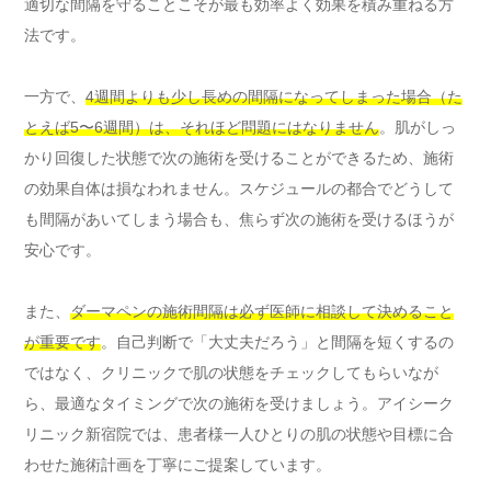
適切な間隔を守ることこそが最も効率よく効果を積み重ねる方
法です。
一方で、
4週間よりも少し長めの間隔になってしまった場合（た
とえば5〜6週間）は、それほど問題にはなりません
。肌がしっ
かり回復した状態で次の施術を受けることができるため、施術
の効果自体は損なわれません。スケジュールの都合でどうして
も間隔があいてしまう場合も、焦らず次の施術を受けるほうが
安心です。
また、
ダーマペンの施術間隔は必ず医師に相談して決めること
が重要です
。自己判断で「大丈夫だろう」と間隔を短くするの
ではなく、クリニックで肌の状態をチェックしてもらいなが
ら、最適なタイミングで次の施術を受けましょう。アイシーク
リニック新宿院では、患者様一人ひとりの肌の状態や目標に合
わせた施術計画を丁寧にご提案しています。