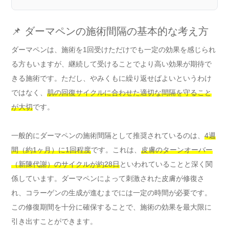
📌 ダーマペンの施術間隔の基本的な考え方
ダーマペンは、施術を1回受けただけでも一定の効果を感じられ
る方もいますが、継続して受けることでより高い効果が期待で
きる施術です。ただし、やみくもに繰り返せばよいというわけ
ではなく、
肌の回復サイクルに合わせた適切な間隔を守ること
が大切
です。
一般的にダーマペンの施術間隔として推奨されているのは、
4週
間（約1ヶ月）に1回程度
です。これは、
皮膚のターンオーバー
（新陳代謝）のサイクルが約28日
といわれていることと深く関
係しています。ダーマペンによって刺激された皮膚が修復さ
れ、コラーゲンの生成が進むまでには一定の時間が必要です。
この修復期間を十分に確保することで、施術の効果を最大限に
引き出すことができます。