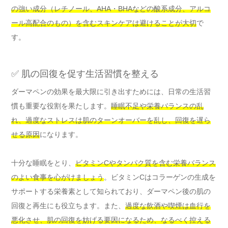
の強い成分（レチノール、AHA・BHAなどの酸系成分、アルコ
ール高配合のもの）を含むスキンケアは避けることが大切
で
す。
✅ 肌の回復を促す生活習慣を整える
ダーマペンの効果を最大限に引き出すためには、日常の生活習
慣も重要な役割を果たします。
睡眠不足や栄養バランスの乱
れ、過度なストレスは肌のターンオーバーを乱し、回復を遅ら
せる原因
になります。
十分な睡眠をとり、
ビタミンCやタンパク質を含む栄養バランス
のよい食事を心がけましょう
。ビタミンCはコラーゲンの生成を
サポートする栄養素として知られており、ダーマペン後の肌の
回復と再生にも役立ちます。また、
過度な飲酒や喫煙は血行を
悪化させ、肌の回復を妨げる要因になるため、なるべく控える