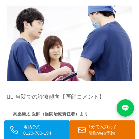
👨‍⚕️ 当院での診療傾向【医師コメント】
高桑康太 医師（当院治療責任者）より
電話予約
1分で入力完了
「当院では、ダーマペンの施術間隔についてのご相談を多
0120-780-194
簡単Web予約