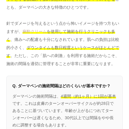
とも、ダーマペンの大きな特徴のひとつです。
針でダメージを与えるという点から怖いイメージを持つ方もい
ますが、
麻酔クリーム
を使用して施術を行うクリニックも多
く
、痛みへの配慮も十分になされています。肌への負担は比較
的小さく、
ダウンタイムも数日程度というケースがほとんどで
す
。ただし、この「肌への刺激」を利用する施術だからこそ、
施術の間隔を適切に管理することが非常に重要になります。
Q. ダーマペンの施術間隔はどのくらいが基本ですか？
ダーマペンの施術間隔は、
4週間（約1ヶ月）に1回が基本
です。これは皮膚のターンオーバーサイクルが約28日で
あることに基づいています。年齢が上がるにつれてター
ンオーバーは遅くなるため、30代以上では間隔をやや長
めに調整する場合もあります。