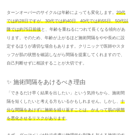
ターンオーバーのサイクルは年齢によっても変化します。
20代
では約28日ですが、30代では約40日、40代では約55日、50代以
降では約75日前後
と、年齢を重ねるにつれて長くなる傾向があ
ります。そのため、年齢が上がるほど施術間隔をやや長めに設
定するほうが適切な場合もあります。クリニックで医師やスタ
ッフが肌の状態を確認しながら間隔を提案してくれますので、
自己判断せずに相談することが大切です。
✨ 施術間隔をあけるべき理由
「できるだけ早く結果を出したい」という気持ちから、施術間
隔を短くしたいと考える方もいるかもしれません。しかし、
十
分な間隔をあけずに施術を繰り返すことは、かえって肌の状態
を悪化させるリスクがあります
。
まず、ダーマペンは針で皮膚に物理的な刺激を与える施術です