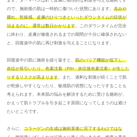
ので、施術後の肌は一時的に傷ついた状態にあります。
赤みや
腫れ、乾燥感、皮膚のひりつきといったダウンタイムの症状が
治まるのに、通常は数日かかります
。このダウンタイムが完全
に終わり、皮膚が修復されるまでの期間が十分に確保されない
と、回復途中の肌に再び刺激を与えることになります。
回復途中の肌に施術を繰り返すと、
肌のバリア機能が低下し、
炎症が長引いたり、色素沈着（PIH：炎症後色素沈着）が生じた
りするリスクが高まります
。また、過剰な刺激が続くことで肌
が乾燥しやすくなったり、敏感肌の状態になったりすることも
考えられます。本来肌の悩みを解決するために受ける施術が、
かえって肌トラブルを引き起こす原因になってしまうのは避け
たいところです。
さらに、
コラーゲンの生成は施術直後に完了するわけではな
く、施術後しばらくかけて徐々に進んでいきます
。修復と再生