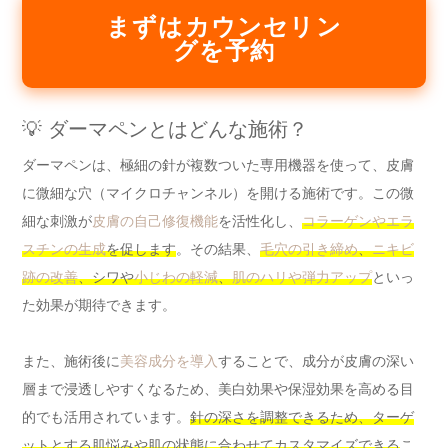
まずはカウンセリン
グを予約
💡 ダーマペンとはどんな施術？
ダーマペンは、極細の針が複数ついた専用機器を使って、皮膚
に微細な穴（マイクロチャンネル）を開ける施術です。この微
細な刺激が
皮膚の自己修復機能
を活性化し、
コラーゲンやエラ
スチンの生成
を促します
。その結果、
毛穴の引き締め
、
ニキビ
跡の改善
、シワや
小じわの軽減
、
肌のハリや弾力アップ
といっ
た効果が期待できます。
また、施術後に
美容成分を導入
することで、成分が皮膚の深い
層まで浸透しやすくなるため、美白効果や保湿効果を高める目
的でも活用されています。
針の深さを調整できるため、ターゲ
ットとする肌悩みや肌の状態に合わせてカスタマイズできる
こ